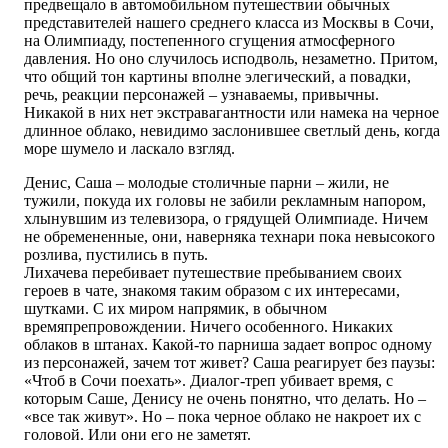
предвещало в автомобильном путешествии обычных
представителей нашего среднего класса из Москвы в Сочи,
на Олимпиаду, постепенного сгущения атмосферного
давления. Но оно случилось исподволь, незаметно. Притом,
что общий тон картины вполне элегический, а повадки,
речь, реакции персонажей – узнаваемы, привычны.
Никакой в них нет экстравагантности или намека на черное
длинное облако, невидимо заслонившее светлый день, когда
море шумело и ласкало взгляд.
Денис, Саша – молодые столичные парни – жили, не
тужили, покуда их головы не забили рекламным напором,
хлынувшим из телевизора, о грядущей Олимпиаде. Ничем
не обремененные, они, наверняка технари пока невысокого
розлива, пустились в путь.
Лихачева перебивает путешествие пребыванием своих
героев в чате, знакомя таким образом с их интересами,
шутками. С их миром напрямик, в обычном
времяпрепровождении. Ничего особенного. Никаких
облаков в штанах. Какой-то парниша задает вопрос одному
из персонажей, зачем тот живет? Саша реагирует без паузы:
«Чтоб в Сочи поехать». Диалог-треп убивает время, с
которым Саше, Денису не очень понятно, что делать. Но –
«все так живут». Но – пока черное облако не накроет их с
головой. Или они его не заметят.