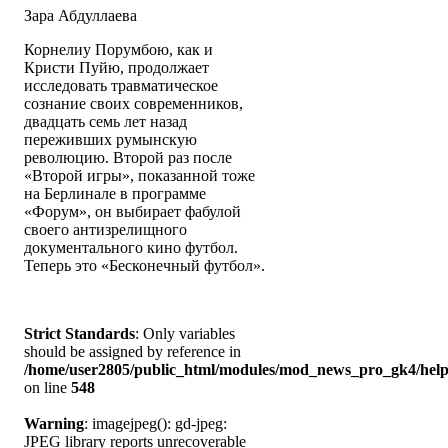
Зара Абдуллаева
Корнелиу Порумбою, как и
Кристи Пуйю, продолжает
исследовать травматическое
сознание своих современников,
двадцать семь лет назад
переживших румынскую
революцию. Второй раз после
«Второй игры», показанной тоже
на Берлинале в программе
«Форум», он выбирает фабулой
своего антизрелищного
документального кино футбол.
Теперь это «Бесконечный футбол».
Strict Standards
: Only variables
should be assigned by reference in
/home/user2805/public_html/modules/mod_news_pro_gk4/help
on line
548
Warning
: imagejpeg(): gd-jpeg:
JPEG library reports unrecoverable