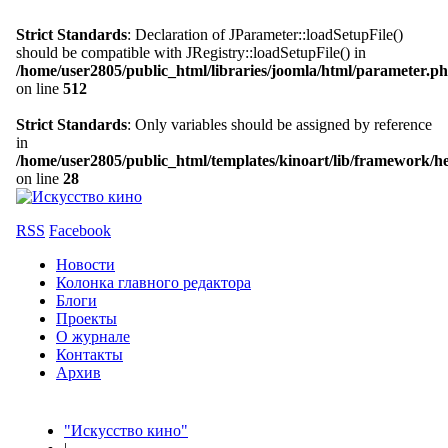
Strict Standards
: Declaration of JParameter::loadSetupFile()
should be compatible with JRegistry::loadSetupFile() in
/home/user2805/public_html/libraries/joomla/html/parameter.p
on line
512
Strict Standards
: Only variables should be assigned by reference
in
/home/user2805/public_html/templates/kinoart/lib/framework/h
on line
28
RSS
Facebook
Новости
Колонка главного редактора
Блоги
Проекты
О журнале
Контакты
Архив
"Искусство кино"