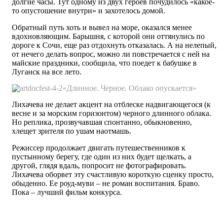
долгие часы. Тут одному из двух героев почудилось «какое-
то опустошение внутри» и захотелось домой.
Обратный путь хоть и вывел на море, оказался менее
вдохновляющим. Барышня, с которой они оттянулись по
дороге к Сочи, еще раз отдохнуть отказалась. А на нелепый,
от нечего делать вопрос, можно ли повстречается с ней на
майские праздники, сообщила, что поедет к бабушке в
Луганск на все лето.
«Длинное. Черное. Облако опускается»
Лихачева не делает акцент на отблеске надвигающегося (к
весне и за морским горизонтом) черного длинного облака.
Но реплика, прозвучавшая спонтанно, обыкновенно,
хлещет зрителя по ушам наотмашь.
Режиссер продолжает двигать путешественников к
пустынному берегу, где один из них будет щелкать, а
другой, глядя вдаль, попросит не фотографировать.
Лихачева оборвет эту счастливую короткую сценку просто,
обыденно. Ее роуд-муви – не роман воспитания. Браво.
Пока – лучший фильм конкурса.