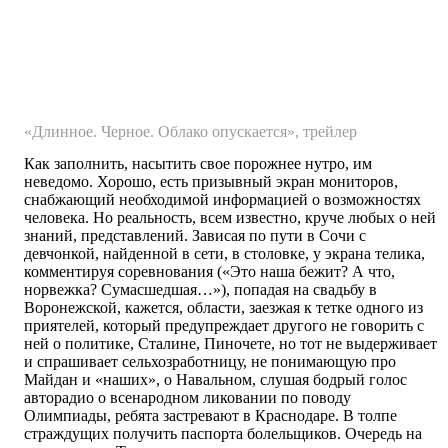
«Длинное. Черное. Облако опускается», трейлер
Как заполнить, насытить свое порожнее нутро, им
неведомо. Хорошо, есть призывный экран мониторов,
снабжающий необходимой информацией о возможностях
человека. Но реальность, всем известно, круче любых о ней
знаний, представлений. Зависая по пути в Сочи с
девчонкой, найденной в сети, в столовке, у экрана телика,
комментируя соревнования («Это наша бежит? А что,
норвежка? Сумасшедшая…»), попадая на свадьбу в
Воронежской, кажется, области, заезжая к тетке одного из
приятелей, который предупреждает другого не говорить с
ней о политике, Сталине, Пиночете, но тот не выдерживает
и спрашивает сельхозработницу, не понимающую про
Майдан и «наших», о Навальном, слушая бодрый голос
авторадио о всенародном ликовании по поводу
Олимпиады, ребята застревают в Краснодаре. В толпе
страждущих получить паспорта болельщиков. Очередь на