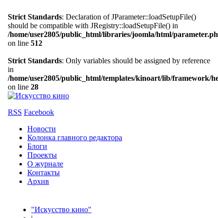
Strict Standards
: Declaration of JParameter::loadSetupFile()
should be compatible with JRegistry::loadSetupFile() in
/home/user2805/public_html/libraries/joomla/html/parameter.p
on line
512
Strict Standards
: Only variables should be assigned by reference
in
/home/user2805/public_html/templates/kinoart/lib/framework/h
on line
28
RSS
Facebook
Новости
Колонка главного редактора
Блоги
Проекты
О журнале
Контакты
Архив
"Искусство кино"