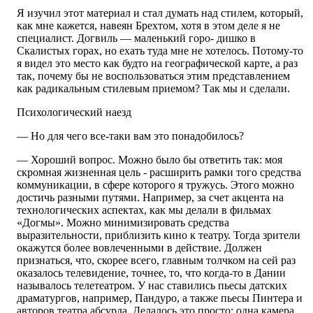
Я изучил этот материал и стал думать над стилем, который,
как мне кажется, навеян Брехтом, хотя в этом деле я не
специалист. Догвиль — маленький горо- дишко в
Скалистых горах, но ехать туда мне не хотелось. Потому-то
я видел это место как будто на географической карте, а раз
так, почему бы не воспользоваться этим представлением
как радикальным стилевым приемом? Так мы и сделали.
Психологический наезд
— Но для чего все-таки вам это понадобилось?
— Хороший вопрос. Можно было бы ответить так: моя
скромная жизненная цель - расширить рамки того средства
коммуникации, в сфере которого я тружусь. Этого можно
достичь разными путями. Например, за счет акцента на
технологических аспектах, как мы делали в фильмах
«Догмы». Можно минимизировать средства
выразительности, приблизить кино к театру. Тогда зрители
окажутся более вовлеченными в действие. Должен
признаться, что, скорее всего, главным толчком на сей раз
оказалось телевидение, точнее, то, что когда-то в Дании
называлось телетеатром. У нас ставились пьесы датских
драматургов, например, Пандуро, а также пьесы Пинтера и
авторов театра абсурда. Делалось это просто: одна камера,