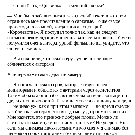
— Стало быть, «Догвиль» — смешной фильм?
— Мне было забавно писать закадровый текст, в котором
отразилось мое представление о сарказме. То же самое
происходило со мной, когда я писал сценарий
«Королевства». Я поступал точно так, как не следует —
согласно рекомендациям преподавателей киношкол. У меня
получился очень литературный фильм, но вы увидите, что
он очень живой.
— Вы говорили, что режиссеру лучше не слишком
сближаться с актерами.
А теперь даже сами держите камеру.
— Я понимаю режиссеров, которые сидят перед
мониторами и общаются с актерами через ассистентов.
Таким образом они избегают возможной конфронтации и
других неприятностей. И тем не менее я сам ношу камеру и
— не знаю уж, как я при этом выгляжу, — во время съемок
так близок к актерам, что всегда могу дотронуться до них.
Мне кажется, это приносит добрые плоды. Можно ли
считать это манипулированием актерами? Не уверен. Но
если мы снимаем двух-трехминутную сцену, я снимаю без
перерыва сорок пять минут (на всю длину цифровой