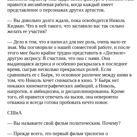
нравится ансамблевая работа, когда каждый имеет
представление о персонажах других артистов.
— Вы довольно долго ждали, пока освободится Николь
Кидман. Что в ней такого, что заставило вас так сильно
желать ее участия?
— Дело в том, что я написал для нее роль, очень мало ее
зная. Мы поговорили о нашей совместной работе, и после
этого мне было крайне трудно представить в «Догвиле»
другую актрису. Я счастлив, что она с нами. Она
выдающаяся актриса и особенно раскрылась в последнее
время, сыграв несколько прекрасных ролей. Если
сравнивать ее с Бьёрк, то основное различие между ними в
том, что Николь хочет сниматься в кино. У Бьёрк нет
никаких кинематографических амбиций, а Николь,
напротив, и амбициозна, и дисциплинированна. Кроме
того, ей нравится отвечать на вызов, она невероятно
отважна и всегда готова пробовать нечто новое.
СШиА
— Вы называете свой фильм политическим. Почему?
— Прежде всего, это первый фильм трилогии о