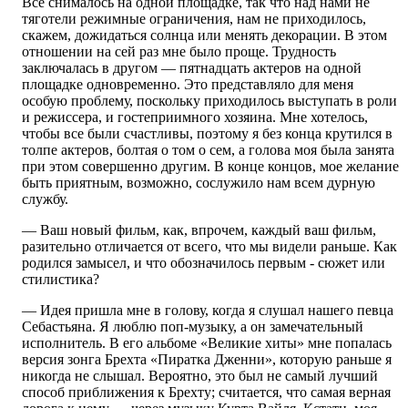
Все снималось на одной площадке, так что над нами не
тяготели режимные ограничения, нам не приходилось,
скажем, дожидаться солнца или менять декорации. В этом
отношении на сей раз мне было проще. Трудность
заключалась в другом — пятнадцать актеров на одной
площадке одновременно. Это представляло для меня
особую проблему, поскольку приходилось выступать в роли
и режиссера, и гостеприимного хозяина. Мне хотелось,
чтобы все были счастливы, поэтому я без конца крутился в
толпе актеров, болтая о том о сем, а голова моя была занята
при этом совершенно другим. В конце концов, мое желание
быть приятным, возможно, сослужило нам всем дурную
службу.
— Ваш новый фильм, как, впрочем, каждый ваш фильм,
разительно отличается от всего, что мы видели раньше. Как
родился замысел, и что обозначилось первым - сюжет или
стилистика?
— Идея пришла мне в голову, когда я слушал нашего певца
Себастьяна. Я люблю поп-музыку, а он замечательный
исполнитель. В его альбоме «Великие хиты» мне попалась
версия зонга Брехта «Пиратка Дженни», которую раньше я
никогда не слышал. Вероятно, это был не самый лучший
способ приближения к Брехту; считается, что самая верная