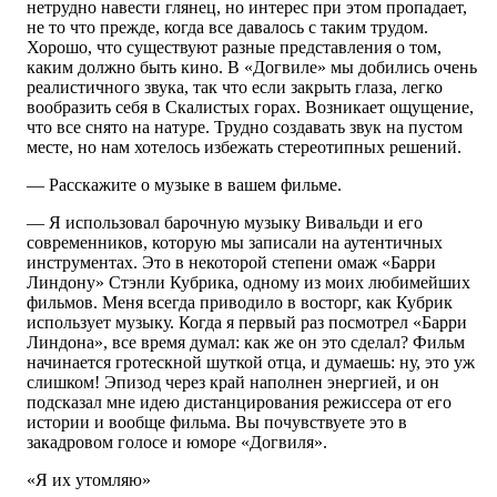
нетрудно навести глянец, но интерес при этом пропадает,
не то что прежде, когда все давалось с таким трудом.
Хорошо, что существуют разные представления о том,
каким должно быть кино. В «Догвиле» мы добились очень
реалистичного звука, так что если закрыть глаза, легко
вообразить себя в Скалистых горах. Возникает ощущение,
что все снято на натуре. Трудно создавать звук на пустом
месте, но нам хотелось избежать стереотипных решений.
— Расскажите о музыке в вашем фильме.
— Я использовал барочную музыку Вивальди и его
современников, которую мы записали на аутентичных
инструментах. Это в некоторой степени омаж «Барри
Линдону» Стэнли Кубрика, одному из моих любимейших
фильмов. Меня всегда приводило в восторг, как Кубрик
использует музыку. Когда я первый раз посмотрел «Барри
Линдона», все время думал: как же он это сделал? Фильм
начинается гротескной шуткой отца, и думаешь: ну, это уж
слишком! Эпизод через край наполнен энергией, и он
подсказал мне идею дистанцирования режиссера от его
истории и вообще фильма. Вы почувствуете это в
закадровом голосе и юморе «Догвиля».
«Я их утомляю»