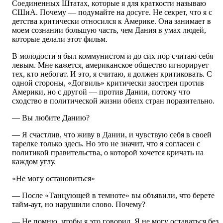
Соединенных Штатах, которые я для краткости называю
СШиА. Почему — подумайте на досуге. Не секрет, что я с
детства критически относился к Америке. Она занимает в
моем сознании большую часть, чем Дания в умах людей,
которые делали этот фильм.
В молодости я был коммунистом и до сих пор считаю себя
левым. Мне кажется, американское общество игнорирует
тех, кто небогат. И это, я считаю, я должен критиковать. С
одной стороны, «Догвиль» критически заострен против
Америки, но с другой — против Дании, потому что
сходство в политической жизни обеих стран поразительно.
— Вы любите Данию?
— Я счастлив, что живу в Дании, и чувствую себя в своей
тарелке только здесь. Но это не значит, что я согласен с
политикой правительства, о которой хочется кричать на
каждом углу.
«Не могу остановиться»
— После «Танцующей в темноте» вы объявили, что берете
тайм-аут, но нарушили слово. Почему?
— Не помню, чтобы я это говорил. Я не могу оставаться без