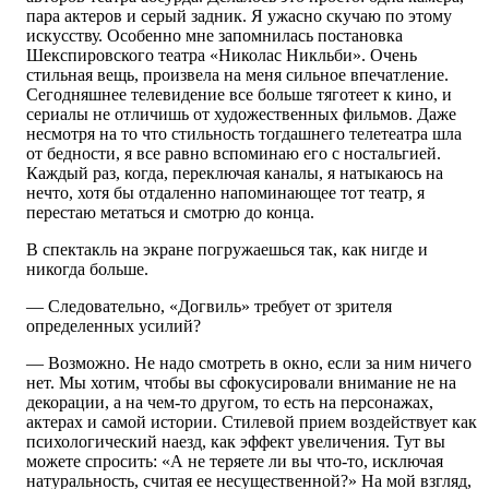
пара актеров и серый задник. Я ужасно скучаю по этому
искусству. Особенно мне запомнилась постановка
Шекспировского театра «Николас Никльби». Очень
стильная вещь, произвела на меня сильное впечатление.
Сегодняшнее телевидение все больше тяготеет к кино, и
сериалы не отличишь от художественных фильмов. Даже
несмотря на то что стильность тогдашнего телетеатра шла
от бедности, я все равно вспоминаю его с ностальгией.
Каждый раз, когда, переключая каналы, я натыкаюсь на
нечто, хотя бы отдаленно напоминающее тот театр, я
перестаю метаться и смотрю до конца.
В спектакль на экране погружаешься так, как нигде и
никогда больше.
— Следовательно, «Догвиль» требует от зрителя
определенных усилий?
— Возможно. Не надо смотреть в окно, если за ним ничего
нет. Мы хотим, чтобы вы сфокусировали внимание не на
декорации, а на чем-то другом, то есть на персонажах,
актерах и самой истории. Стилевой прием воздействует как
психологический наезд, как эффект увеличения. Тут вы
можете спросить: «А не теряете ли вы что-то, исключая
натуральность, считая ее несущественной?» На мой взгляд,