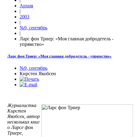
|
Архив
|
2003
|
№9, сентябрь
|
Ларс фон Триер: «Моя главная добродетель -
упрямство»
Ларс фон Триер: «Моя главная добродетель - упрямство»
№9, сентябрь
Кирстен Якобсен
Журналистка
Кирстен
Якобсен, автор
нескольких книг
о Ларсе фон
Триере,