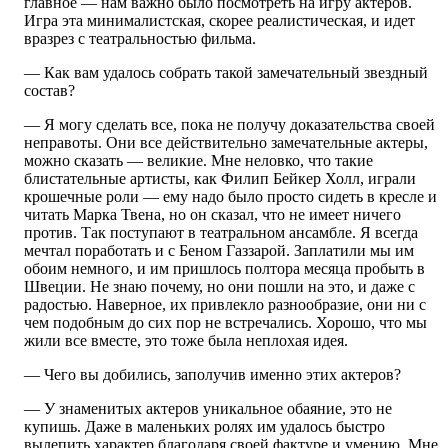
главное — нам важно было посмотреть на игру актеров.
Игра эта минималистская, скорее реалистическая, и идет
вразрез с театральностью фильма.
— Как вам удалось собрать такой замечательный звездный
состав?
— Я могу сделать все, пока не получу доказательства своей
неправоты. Они все действительно замечательные актеры,
можно сказать — великие. Мне неловко, что такие
блистательные артисты, как Филип Бейкер Холл, играли
крошечные роли — ему надо было просто сидеть в кресле и
читать Марка Твена, но он сказал, что не имеет ничего
против. Так поступают в театральном ансамбле. Я всегда
мечтал поработать и с Беном Газзарой. Заплатили мы им
обоим немного, и им пришлось полтора месяца пробыть в
Швеции. Не знаю почему, но они пошли на это, и даже с
радостью. Наверное, их привлекло разнообразие, они ни с
чем подобным до сих пор не встречались. Хорошо, что мы
жили все вместе, это тоже была неплохая идея.
— Чего вы добились, заполучив именно этих актеров?
— У знаменитых актеров уникальное обаяние, это не
купишь. Даже в маленьких ролях им удалось быстро
вылепить характер благодаря своей фактуре и умению. Мне