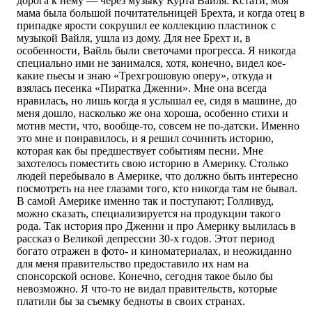
дорога к нему — через музыку Курта Вайля. Кстати, моя
мама была большой почитательницей Брехта, и когда отец в
припадке ярости сокрушил ее коллекцию пластинок с
музыкой Вайля, ушла из дому. Для нее Брехт и, в
особенности, Вайль были светочами прогресса. Я никогда
специально ими не занимался, хотя, конечно, видел кое-
какие пьесы и знаю «Трехгрошовую оперу», откуда и
взялась песенка «Пиратка Дженни». Мне она всегда
нравилась, но лишь когда я услышал ее, сидя в машине, до
меня дошло, насколько же она хороша, особенно стихи и
мотив мести, что, вообще-то, совсем не по-датски. Именно
это мне и понравилось, и я решил сочинить историю,
которая как бы предшествует событиям песни. Мне
захотелось поместить свою историю в Америку. Столько
людей перебывало в Америке, что должно быть интересно
посмотреть на нее глазами того, кто никогда там не бывал.
В самой Америке именно так и поступают; Голливуд,
можно сказать, специализируется на продукции такого
рода. Так история про Дженни и про Америку вылилась в
рассказ о Великой депрессии 30-х годов. Этот период
богато отражен в фото- и киноматериалах, и неожиданно
для меня правительство предоставило их нам на
спонсорской основе. Конечно, сегодня такое было бы
невозможно. Я что-то не видал правительств, которые
платили бы за съемку бедноты в своих странах.