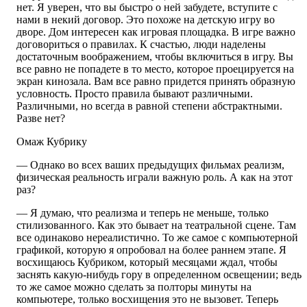
нет. Я уверен, что вы быстро о ней забудете, вступите с
нами в некий договор. Это похоже на детскую игру во
дворе. Дом интересен как игровая площадка. В игре важно
договориться о правилах. К счастью, люди наделены
достаточным воображением, чтобы включиться в игру. Вы
все равно не попадете в то место, которое проецируется на
экран кинозала. Вам все равно придется принять образную
условность. Просто правила бывают различными.
Различными, но всегда в равной степени абстрактными.
Разве нет?
Омаж Кубрику
— Однако во всех ваших предыдущих фильмах реализм,
физическая реальность играли важную роль. А как на этот
раз?
— Я думаю, что реализма и теперь не меньше, только
стилизованного. Как это бывает на театральной сцене. Там
все одинаково нереалистично. То же самое с компьютерной
графикой, которую я опробовал на более раннем этапе. Я
восхищаюсь Кубриком, который месяцами ждал, чтобы
заснять какую-нибудь гору в определенном освещении; ведь
то же самое можно сделать за полторы минуты на
компьютере, только восхищения это не вызовет. Теперь