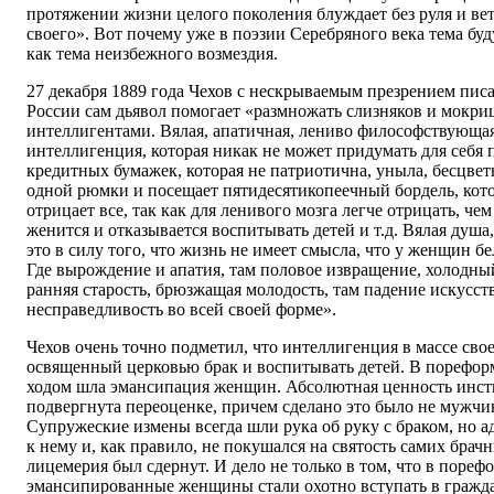
протяжении жизни целого поколения блуждает без руля и вет
своего». Вот почему уже в поэзии Серебряного века тема б
как тема неизбежного возмездия.
27 декабря 1889 года Чехов с нескрываемым презрением писа
России сам дьявол помогает «размножать слизняков и мокри
интеллигентами. Вялая, апатичная, лениво философствующая
интеллигенция, которая никак не может придумать для себя 
кредитных бумажек, которая не патриотична, уныла, бесцветн
одной рюмки и посещает пятидесятикопеечный бордель, кот
отрицает все, так как для ленивого мозга легче отрицать, чем
женится и отказывается воспитывать детей и т.д. Вялая душ
это в силу того, что жизнь не имеет смысла, что у женщин бе
Где вырождение и апатия, там половое извращение, холодны
ранняя старость, брюзжащая молодость, там падение искусств
несправедливость во всей своей форме».
Чехов очень точно подметил, что интеллигенция в массе свое
освященный церковью брак и воспитывать детей. В порефо
ходом шла эмансипация женщин. Абсолютная ценность инст
подвергнута переоценке, причем сделано это было не мужч
Супружеские измены всегда шли рука об руку с браком, но 
к нему и, как правило, не покушался на святость самих брач
лицемерия был сдернут. И дело не только в том, что в поре
эмансипированные женщины стали охотно вступать в гражд