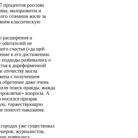
87 процентов россиян
ивы, малоразвиты и
ного сознания жили за
омним классическую
о расширения и
 обитателей не
ого счастья («да щей
ление к его достижению
й подходы разбивались о
тья в дореформенной
и отечеству могла
яжена с получением
а обретение даже очень
жили поиск правды, жажда
«проклятые» вопросы. А
о носился призрак
глую, торжествующую
не понесет наказания.
 городах уже существовал
неров, журналистов,
евне появились