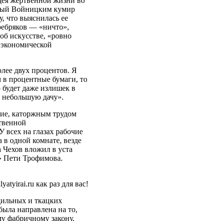
Идея жертвенной жизни во
енный Войницким кумир
, что выяснилась ее
ребряков — «ничто»,
об искусстве, «ровно
в экономической
более двух процентов. Я
 в процентные бумаги, то
о будет даже излишек в
и небольшую дачу».
чие, каторжным трудом
твенной
всех на глазах рабочие
а в одной комнате, везде
 Чехов вложил в уста
» Пети Трофимова.
yatyirai.ru как раз для вас!
дильных и ткацких
была направлена на то,
му фабричному закону,