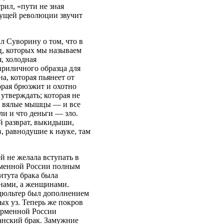
рил, «пути не зная
удущей революции звучит
л Суворину о том, что в
ц, которых мы называем
, холодная
приличного образца для
а, которая пьянеет от
орая брюзжит и охотно
 утверждать; которая не
а, вялые мышцы — и все
ли и что деньги — зло.
й разврат, выкидыши,
, равнодушие к науке, там
й не желала вступать в
рменной России полным
итута брака была
инами, а женщинами.
адюльтер был дополнением
ных уз. Теперь же покров
форменной России
анский брак. Замужние