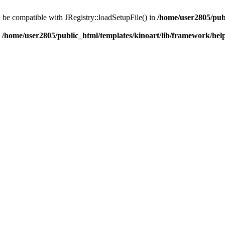
d be compatible with JRegistry::loadSetupFile() in
/home/user2805/pub
n
/home/user2805/public_html/templates/kinoart/lib/framework/hel