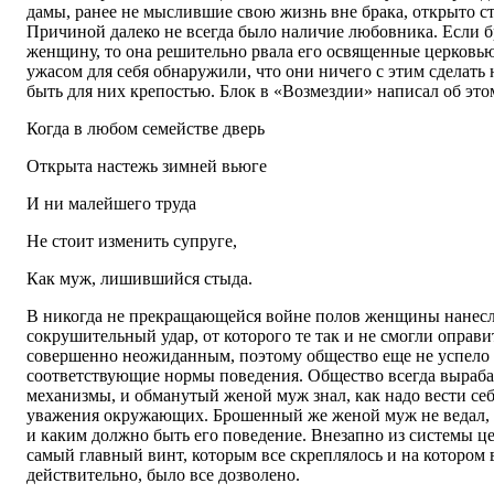
дамы, ранее не мыслившие свою жизнь вне брака, открыто ст
Причиной далеко не всегда было наличие любовника. Если б
женщину, то она решительно рвала его освященные церковь
ужасом для себя обнаружили, что они ничего с этим сделать 
быть для них крепостью. Блок в «Возмездии» написал об этом
Когда в любом семействе дверь
Открыта настежь зимней вьюге
И ни малейшего труда
Не стоит изменить супруге,
Как муж, лишившийся стыда.
В никогда не прекращающейся войне полов женщины нанес
сокрушительный удар, от которого те так и не смогли оправи
совершенно неожиданным, поэтому общество еще не успело
соответствующие нормы поведения. Общество всегда выраб
механизмы, и обманутый женой муж знал, как надо вести себ
уважения окружающих. Брошенный же женой муж не ведал, к
и каким должно быть его поведение. Внезапно из системы ц
самый главный винт, которым все скреплялось и на котором 
действительно, было все дозволено.