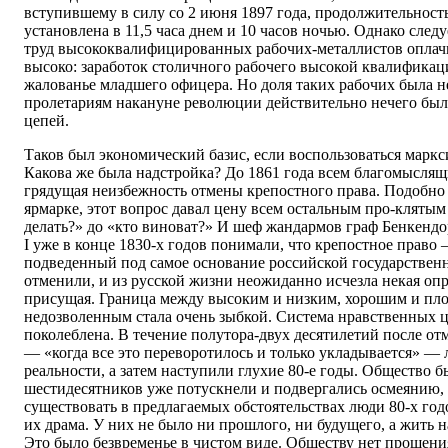
вступившему в силу со 2 июня 1897 года, продолжительност
установлена в 11,5 часа днем и 10 часов ночью. Однако следу
труд высококвалифицированных рабочих-металлистов оплач
высоко: заработок столичного рабочего высокой квалификац
жалованье младшего офицера. Но доля таких рабочих была н
пролетариям накануне революции действительно нечего было
цепей.
Таков был экономический базис, если воспользоваться марк
Какова же была надстройка? До 1861 года всем благомысля
грядущая неизбежность отмены крепостного права. Подобно
ярмарке, этот вопрос давал цену всем остальным про-клятым
делать?» до «кто виноват?» И шеф жандармов граф Бенкенд
I уже в конце 1830-х годов понимали, что крепостное право 
подведенный под самое основание российской государствен
отменили, и из русской жизни неожиданно исчезла некая опр
присущая. Граница между высоким и низким, хорошим и пл
недозволенным стала очень зыбкой. Система нравственных 
поколеблена. В течение полутора-двух десятилетий после от
— «когда все это переворотилось и только укладывается» —
реальности, а затем наступили глухие 80-е годы. Общество б
шестидесятников уже потускнели и подвергались осмеянию, 
существовать в предлагаемых обстоятельствах люди 80-х год
их драма. У них не было ни прошлого, ни будущего, а жить 
Это было безвременье в чистом виде. Обществу нет прощения