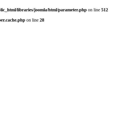
lic_html/libraries/joomla/html/parameter.php
on line
512
per.cache.php
on line
28