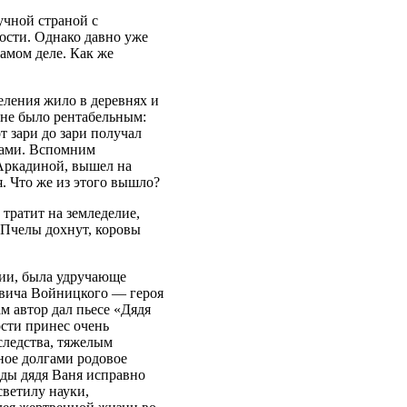
учной страной с
ости. Однако давно уже
самом деле. Как же
еления жило в деревнях и
 не было рентабельным:
 зари до зари получал
цами. Вспомним
Аркадиной, вышел на
. Что же из этого вышло?
тратит на земледелие,
 Пчелы дохнут, коровы
мии, была удручающе
овича Войницкого — героя
м автор дал пьесе «Дядя
ости принес очень
следства, тяжелым
ное долгами родовое
оды дядя Ваня исправно
ветилу науки,