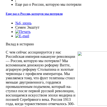
|
Еще раз о России, которую мы потеряли
Еще раз о России, которую мы потеряли
№6, июнь
Семен Экштут
Вклад в историю
C чем сейчас ассоциируется у нас
Российская империя накануне революции
— Россия, которую мы потеряли? Мы
вспоминаем денежную реформу Витте,
аграрную реформу Столыпина и золотые
червонцы с профилем императора. Мы
умиляемся тому, что фунт телятины стоил
меньше двугривенного, гордимся
промышленным подъемом, который на-
ступил после первой русской революции,
восхищаемся искусством эпохи модерна и
поэзией Серебряного века. Россия 1913
года, когда торжественно отмечалось 300-