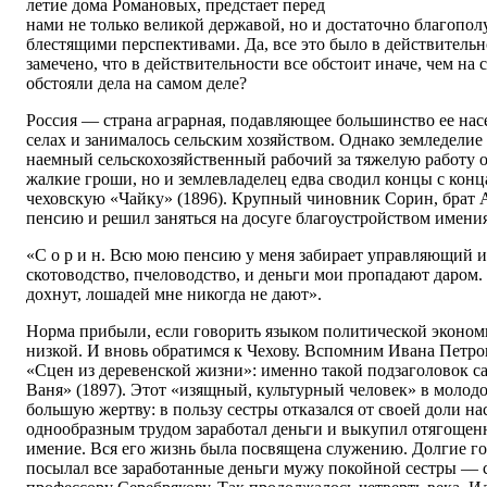
летие дома Романовых, предстает перед
нами не только великой державой, но и достаточно благопол
блестящими перспективами. Да, все это было в действительн
замечено, что в действительности все обстоит иначе, чем на 
обстояли дела на самом деле?
Россия — страна аграрная, подавляющее большинство ее нас
селах и занималось сельским хозяйством. Однако земледелие
наемный сельскохозяйственный рабочий за тяжелую работу от
жалкие гроши, но и землевладелец едва сводил концы с кон
чеховскую «Чайку» (1896). Крупный чиновник Сорин, брат 
пенсию и решил заняться на досуге благоустройством имения
«С о р и н. Всю мою пенсию у меня забирает управляющий и 
скотоводство, пчеловодство, и деньги мои пропадают даром.
дохнут, лошадей мне никогда не дают».
Норма прибыли, если говорить языком политической эконо
низкой. И вновь обратимся к Чехову. Вспомним Ивана Петр
«Сцен из деревенской жизни»: именно такой подзаголовок са
Ваня» (1897). Этот «изящный, культурный человек» в молод
большую жертву: в пользу сестры отказался от своей доли на
однообразным трудом заработал деньги и выкупил отягощен
имение. Вся его жизнь была посвящена служению. Долгие г
посылал все заработанные деньги мужу покойной сестры — с