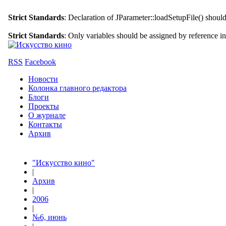
Strict Standards
: Declaration of JParameter::loadSetupFile() shoul
Strict Standards
: Only variables should be assigned by reference i
RSS
Facebook
Новости
Колонка главного редактора
Блоги
Проекты
О журнале
Контакты
Архив
"Искусство кино"
|
Архив
|
2006
|
№6, июнь