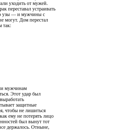
али уходить от мужей.
рак переставал устраивать
ю узы — и мужчины с
не могут. Дом перестал
 так:
ли мужчинам
ться. Этот удар был
 выработать
атывает защитные
я, чтобы не лишиться
ак ему не потерять лицо
енностей был вынут тот
все держалось. Отныне,