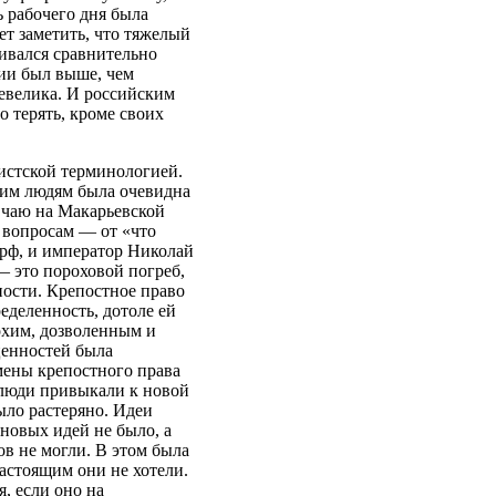
ь рабочего дня была
ет заметить, что тяжелый
ивался сравнительно
ии был выше, чем
евелика. И российским
 терять, кроме своих
систской терминологией.
щим людям была очевидна
 чаю на Макарьевской
 вопросам — от «что
орф, и император Николай
— это пороховой погреб,
ности. Крепостное право
еделенность, дотоле ей
охим, дозволенным и
ценностей была
мены крепостного права
 люди привыкали к новой
ыло растеряно. Идеи
новых идей не было, а
ов не могли. В этом была
настоящим они не хотели.
, если оно на