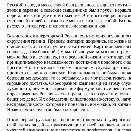
Русский народ в массе своей был религиозен, однако почти 
жили в деревне, а сельские священники были грубы, неряшл
обретались в нищете и ничтожестве. Эти носители религиоз
счет своей нищей паствы и не могли вести ее за собой. Всп
русскую литературу и живопись передвижников.
Вся история императорской России есть история неуклонног
округления границ. Пределы империи ширились, но жизнь ее
становилась от этого лучше и зажиточней. Картиной мещанск
горшок, да сам большой») можно было умиляться или стрем
можно было высмеивать, но в реальной жизни и тот и друго
принципиальную невозможность достижения подобного счас
России. Это относилось ко всем сословиям: служба престолу 
принести славу, но не деньги. Если должность не была сопр
безгрешных доходов, то ее обладатель не мог рассчитывать н
скромного достатка. Своеобразной компенсацией этому слу
духовности, неуемное стремление формулировать и решать 
пореформенная Россия — это страна, где в воздухе постоянн
бешеных денег. Их обладатели олицетворяли жестокую, на
несправедливость, которая не понесла и, возможно, никогда 
Нравственное чувство было оскорблено.
После первой русской революции в столичных и губернских
слой сытых людей — практикующих врачей, адвокатов, инже
учителей гимназий и университетских профессоров, а в дер