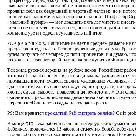
профессору Серебрякову. Так продолжалось четверть века. 
имя науки оказалась ложной не только потому, что сотвор
проявил себя как бездушный и черствый человек, но и потому
полнейшая экономическая несостоятельность. Профессор Се
«мыльный пузырь» — мог двадцать пять лет читать и писать 
ничего не понимая в искусстве», но он отлично разбирался 
конъюнктуре и подвел неутешительный итог.
«С е р е б р я к о в. Наше имение дает в среднем размере не 
предлагаю продать его. Если вырученные деньги мы обратим
будем получать от четырех до пяти процентов, и я думаю, чт
несколько тысяч, который нам позволит купить в Финлянди
Так жила русская деревня на рубеже веков. Российские рабо
которых была обеспечена высокая динамика развития отечес
промышленности, существовали в ужасающих условиях. «…У 
едят отвратительно, спят без подушек, по тридцати, по сорок
клопы, смрад, сырость, нравственная нечистота…» Эти слова
связанного с революционным движением «вечного студента
Персонаж «Вишневого сада» не сгущает краски.
PS: Вам нравится
проклятый Рай смотреть онлайн
? Сайт prokl
В конце XIX века рабочий день на петербургских бумагопря
фабриках продолжался 13 часов, и стачечная борьба рабочих 
чтобы добиться его сокращения хотя бы на 2,5 часа. По ново