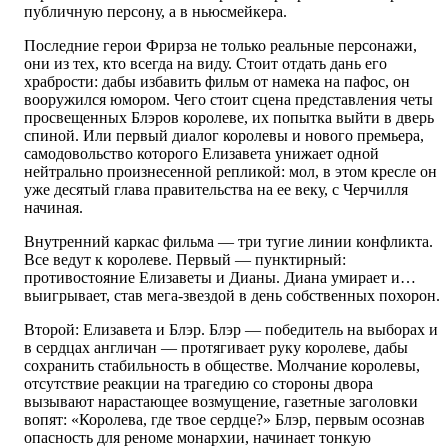
публичную персону, а в ньюсмейкера.
Последние герои Фрирза не только реальные персонажи,
они из тех, кто всегда на виду. Стоит отдать дань его
храбрости: дабы избавить фильм от намека на пафос, он
вооружился юмором. Чего стоит сцена представления четы
просвещенных Блэров королеве, их попытка выйти в дверь
спиной. Или первый диалог королевы и нового премьера,
самодовольство которого Елизавета унижает одной
нейтрально произнесенной репликой: мол, в этом кресле он
уже десятый глава правительства на ее веку, с Черчилля
начиная.
Внутренний каркас фильма — три тугие линии конфликта.
Все ведут к королеве. Первый — пунктирный:
противостояние Елизаветы и Дианы. Диана умирает и…
выигрывает, став мега-звездой в день собственных похорон.
Второй: Елизавета и Блэр. Блэр — победитель на выборах и
в сердцах англичан — протягивает руку королеве, дабы
сохранить стабильность в обществе. Молчание королевы,
отсутствие реакции на трагедию со стороны двора
вызывают нарастающее возмущение, газетные заголовки
вопят: «Королева, где твое сердце?» Блэр, первым осознав
опасность для реноме монархии, начинает тонкую