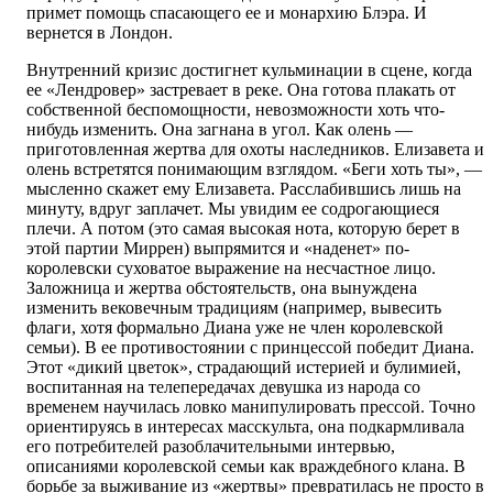
примет помощь спасающего ее и монархию Блэра. И
вернется в Лондон.
Внутренний кризис достигнет кульминации в сцене, когда
ее «Лендровер» застревает в реке. Она готова плакать от
собственной беспомощности, невозможности хоть что-
нибудь изменить. Она загнана в угол. Как олень —
приготовленная жертва для охоты наследников. Елизавета и
олень встретятся понимающим взглядом. «Беги хоть ты», —
мысленно скажет ему Елизавета. Расслабившись лишь на
минуту, вдруг заплачет. Мы увидим ее содрогающиеся
плечи. А потом (это самая высокая нота, которую берет в
этой партии Миррен) выпрямится и «наденет» по-
королевски суховатое выражение на несчастное лицо.
Заложница и жертва обстоятельств, она вынуждена
изменить вековечным традициям (например, вывесить
флаги, хотя формально Диана уже не член королевской
семьи). В ее противостоянии с принцессой победит Диана.
Этот «дикий цветок», страдающий истерией и булимией,
воспитанная на телепередачах девушка из народа со
временем научилась ловко манипулировать прессой. Точно
ориентируясь в интересах масскульта, она подкармливала
его потребителей разоблачительными интервью,
описаниями королевской семьи как враждебного клана. В
борьбе за выживание из «жертвы» превратилась не просто в