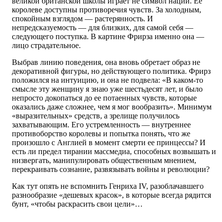
великой британской школы играет не символ нации. Ее
королеве доступны противоречия чувств. За холодным,
спокойным взглядом — растерянность. И
непредсказуемость — для близких, для самой себя —
следующего поступка. В картине Фрирза именно она —
лицо страдательное.
Выбрав линию поведения, она вновь обретает образ не
декоративной фигуры, но действующего политика. Фрирз
положился на интуицию, и она не подвела: «В каком-то
смысле эту женщину я знаю уже шестьдесят лет, и было
непросто докопаться до ее потаенных чувств, которые
оказались даже сложнее, чем я мог вообразить». Минимум
«выразительных» средств, а зрелище получилось
захватывающим. Его устремленность — внутреннее
противоборство королевы и попытка понять, что же
произошло с Англией в момент смерти ее принцессы? И
есть ли предел тирании массмедиа, способных возвышать и
низвергать, манипулировать общественным мнением,
перекраивать сознание, развязывать войны и революции?
Как тут опять не вспомнить Генриха IV, разоблачавшего
разнообразие «дешевых красок», в которые всегда рядится
бунт, «чтобы раскрасить свои цели»…