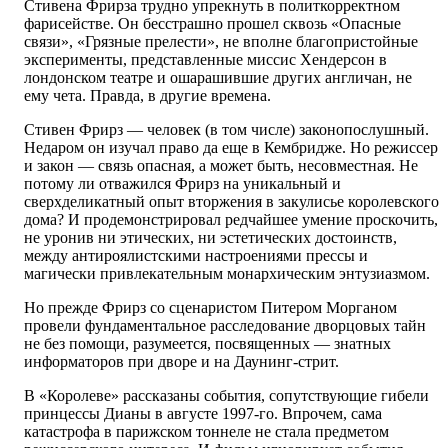
Стивена Фрирза трудно упрекнуть в политкорректном
фарисействе. Он бесстрашно прошел сквозь «Опасные
связи», «Грязные прелести», не вполне благопристойные
эксперименты, представленные миссис Хендерсон в
лондонском театре и ошарашившие других англичан, не
ему чета. Правда, в другие времена.
Стивен Фрирз — человек (в том числе) законопослушный.
Недаром он изучал право да еще в Кембридже. Но режиссер
и закон — связь опасная, а может быть, несовместная. Не
потому ли отважился Фрирз на уникальный и
сверхделикатный опыт вторжения в закулисье королевского
дома? И продемонстрировал редчайшее умение проскочить,
не уронив ни этических, ни эстетических достоинств,
между антироялистскими настроениями прессы и
магически привлекательным монархическим энтузиазмом.
Но прежде Фрирз со сценаристом Питером Морганом
провели фундаментальное расследование дворцовых тайн
не без помощи, разумеется, посвященных — знатных
информаторов при дворе и на Даунинг-стрит.
В «Королеве» рассказаны события, сопутствующие гибели
принцессы Дианы в августе 1997-го. Впрочем, сама
катастрофа в парижском тоннеле не стала предметом