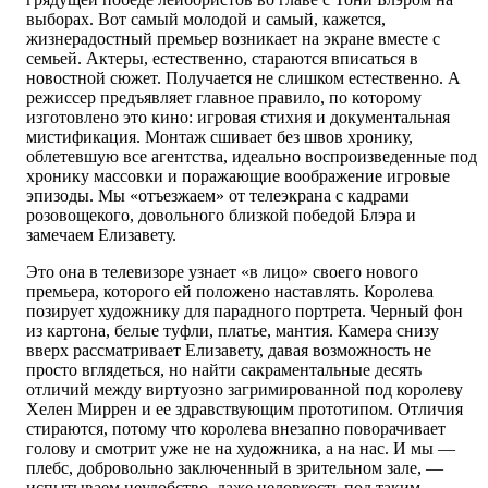
выборах. Вот самый молодой и самый, кажется,
жизнерадостный премьер возникает на экране вместе с
семьей. Актеры, естественно, стараются вписаться в
новостной сюжет. Получается не слишком естественно. А
режиссер предъявляет главное правило, по которому
изготовлено это кино: игровая стихия и документальная
мистификация. Монтаж сшивает без швов хронику,
облетевшую все агентства, идеально воспроизведенные под
хронику массовки и поражающие воображение игровые
эпизоды. Мы «отъезжаем» от телеэкрана с кадрами
розовощекого, довольного близкой победой Блэра и
замечаем Елизавету.
Это она в телевизоре узнает «в лицо» своего нового
премьера, которого ей положено наставлять. Королева
позирует художнику для парадного портрета. Черный фон
из картона, белые туфли, платье, мантия. Камера снизу
вверх рассматривает Елизавету, давая возможность не
просто вглядеться, но найти сакраментальные десять
отличий между виртуозно загримированной под королеву
Хелен Миррен и ее здравствующим прототипом. Отличия
стираются, потому что королева внезапно поворачивает
голову и смотрит уже не на художника, а на нас. И мы —
плебс, добровольно заключенный в зрительном зале, —
испытываем неудобство, даже неловкость под таким