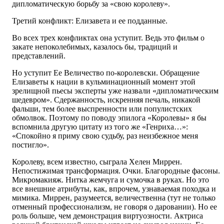
дипломатическую борьбу за «свою королеву».
Третий конфликт: Елизавета и ее подданные.
Во всех трех конфликтах она уступит. Ведь это фильм о
закате непоколебимых, казалось бы, традиций и
представлений.
Но уступит Ее Величество по-королевски. Обращение
Елизаветы к нации в кульминационный момент этой
зрелищной пьесы эксперты уже назвали «дипломатическим
шедевром». Сдержанность, искренняя печаль, никакой
фальши, тем более выспренности или популистских
обмолвок. Поэтому по поводу эпилога «Королевы» я бы
вспомнила другую цитату из того же «Генриха…»:
«Спокойно я приму свою судьбу, раз неизбежное меня
постигло».
Королеву, всем известно, сыграла Хелен Миррен.
Непостижимая трансформация. Очки. Благородные фасоны.
Микромакияж. Нитка жемчуга и сумочка в руках. Но это
все внешние атрибуты, как, впрочем, узнаваемая походка и
мимика. Миррен, разумеется, величественна (тут не только
отменный профессионализм, не говоря о даровании). Но ее
роль больше, чем демонстрация виртуозности. Актриса