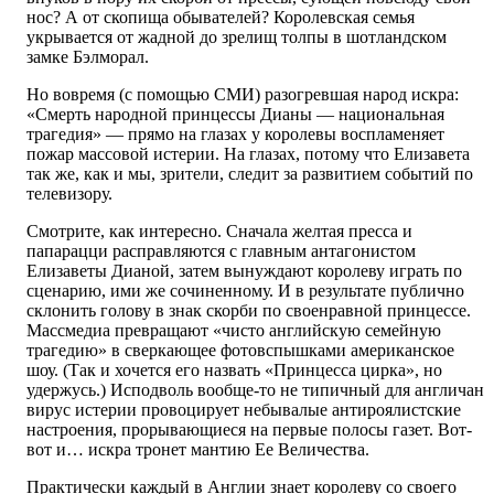
нос? А от скопища обывателей? Королевская семья
укрывается от жадной до зрелищ толпы в шотландском
замке Бэлморал.
Но вовремя (с помощью СМИ) разогревшая народ искра:
«Смерть народной принцессы Дианы — национальная
трагедия» — прямо на глазах у королевы воспламеняет
пожар массовой истерии. На глазах, потому что Елизавета
так же, как и мы, зрители, следит за развитием событий по
телевизору.
Смотрите, как интересно. Сначала желтая пресса и
папарацци расправляются с главным антагонистом
Елизаветы Дианой, затем вынуждают королеву играть по
сценарию, ими же сочиненному. И в результате публично
склонить голову в знак скорби по своенравной принцессе.
Массмедиа превращают «чисто английскую семейную
трагедию» в сверкающее фотовспышками американское
шоу. (Так и хочется его назвать «Принцесса цирка», но
удержусь.) Исподволь вообще-то не типичный для англичан
вирус истерии провоцирует небывалые антироялистские
настроения, прорывающиеся на первые полосы газет. Вот-
вот и… искра тронет мантию Ее Величества.
Практически каждый в Англии знает королеву со своего