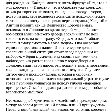
дня рождения. Каждый может заявить Фрирзу: «Нет, это не
моя королева!» (Известно, что в обществе уже тлеет, хотя
никак разгореться не может, скандал по поводу авторов,
позволивших себе вольность домыслить психологические
мотивировки поступков первых персон страны.) Каждый в
Англии помнит, как Ее Величество Королева-мать,
оставшаяся в Лондоне во время первой мировой, после
бомбежки Букингемского дворца воскликнула во весь
голос, то есть на всю страну: «Я рада, что нас бомбили,
теперь я смогу смотреть в глаза людям». Она оберегала
единство престола и нации. И вот теперь ее дочь в
совершенно иной ситуации стоит перед подобным же
выбором. «Терпя глумленья над своим величьем» она
наблюдает, как растет гора цветов у ворот Дворца в
Лондоне, видит свой народ, рыдающий в экзальтированном
хоре и скандирующий анархические лозунги. Слушает
хитроумного пройдоху Блэра, который в скорбных
интонациях озвучивает идею «национальной утраты» и уже
готов публично убиваться по поводу гибели «народной
принцессы». Семейная драма разрастается в медиасобытие
вселенского масштаба.
Несколько дней мучительных колебаний, переходное время
между выбором решения: «Я права» или «Я принуждена».
Перед угрозой, нависшей над вековыми устоями, королева