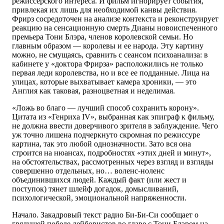
режиссерского интереса. И фильм игнорирует события,
привлекая их лишь для необходимой канвы действия.
Фрирз сосредоточен на анализе контекста и реконструирует
реакцию на сенсационную смерть Дианы новоиспеченного
премьера Тони Блэра, членов королевской семьи. Но
главным образом — королевы и ее народа. Эту картину
можно, не смущаясь, сравнить с сеансом психоанализа: в
кабинете у «доктора Фрирза» расположились не только
первая леди королевства, но и все ее подданные. Лица на
улицах, которые выхватывает камера хроники, — это
Англия как таковая, разноцветная и неделимая.
«Ложь во благо — лучший способ сохранить корону».
Цитата из «Генриха IV», выбранная как эпиграф к фильму,
не должна ввести доверчивого зрителя в заблуждение. Чего
уж точно лишена подчеркнуто скромная по режиссуре
картина, так это любой однозначности. Зато вся она
строится на нюансах, подробностях «этих дней и минут»,
на обстоятельствах, рассмотренных через взгляд и взгляды
совершенно отдельных, но… воленс-ноленс
объединившихся людей. Каждый факт (или жест и
поступок) тянет шлейф догадок, домысливаний,
психологической, эмоциональной напряженности.
Начало. Закадровый текст радио Би-Би-Си сообщает о
грядущей победе лейбористов во главе с Тони Блэром на