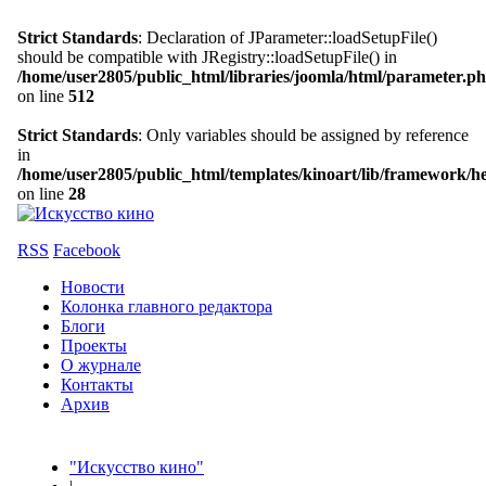
Strict Standards
: Declaration of JParameter::loadSetupFile()
should be compatible with JRegistry::loadSetupFile() in
/home/user2805/public_html/libraries/joomla/html/parameter.p
on line
512
Strict Standards
: Only variables should be assigned by reference
in
/home/user2805/public_html/templates/kinoart/lib/framework/h
on line
28
RSS
Facebook
Новости
Колонка главного редактора
Блоги
Проекты
О журнале
Контакты
Архив
"Искусство кино"