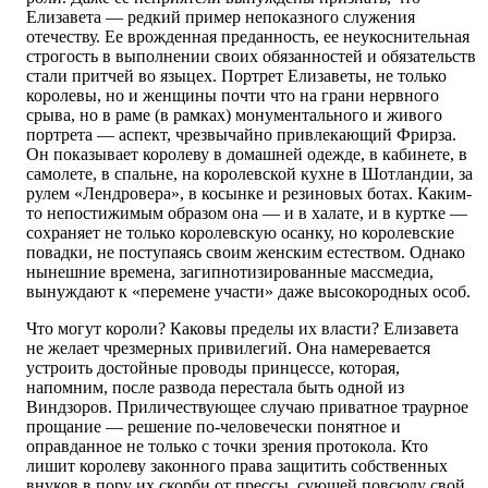
Елизавета — редкий пример непоказного служения
отечеству. Ее врожденная преданность, ее неукоснительная
строгость в выполнении своих обязанностей и обязательств
стали притчей во языцех. Портрет Елизаветы, не только
королевы, но и женщины почти что на грани нервного
срыва, но в раме (в рамках) монументального и живого
портрета — аспект, чрезвычайно привлекающий Фрирза.
Он показывает королеву в домашней одежде, в кабинете, в
самолете, в спальне, на королевской кухне в Шотландии, за
рулем «Лендровера», в косынке и резиновых ботах. Каким-
то непостижимым образом она — и в халате, и в куртке —
сохраняет не только королевскую осанку, но королевские
повадки, не поступаясь своим женским естеством. Однако
нынешние времена, загипнотизированные массмедиа,
вынуждают к «перемене участи» даже высокородных особ.
Что могут короли? Каковы пределы их власти? Елизавета
не желает чрезмерных привилегий. Она намеревается
устроить достойные проводы принцессе, которая,
напомним, после развода перестала быть одной из
Виндзоров. Приличествующее случаю приватное траурное
прощание — решение по-человечески понятное и
оправданное не только с точки зрения протокола. Кто
лишит королеву законного права защитить собственных
внуков в пору их скорби от прессы, сующей повсюду свой