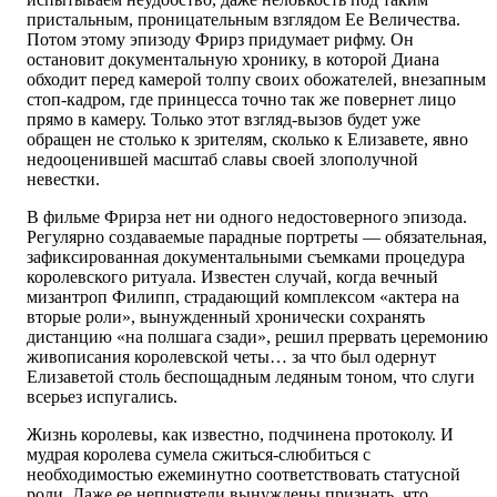
пристальным, проницательным взглядом Ее Величества.
Потом этому эпизоду Фрирз придумает рифму. Он
остановит документальную хронику, в которой Диана
обходит перед камерой толпу своих обожателей, внезапным
стоп-кадром, где принцесса точно так же повернет лицо
прямо в камеру. Только этот взгляд-вызов будет уже
обращен не столько к зрителям, сколько к Елизавете, явно
недооценившей масштаб славы своей злополучной
невестки.
В фильме Фрирза нет ни одного недостоверного эпизода.
Регулярно создаваемые парадные портреты — обязательная,
зафиксированная документальными съемками процедура
королевского ритуала. Известен случай, когда вечный
мизантроп Филипп, страдающий комплексом «актера на
вторые роли», вынужденный хронически сохранять
дистанцию «на полшага сзади», решил прервать церемонию
живописания королевской четы… за что был одернут
Елизаветой столь беспощадным ледяным тоном, что слуги
всерьез испугались.
Жизнь королевы, как известно, подчинена протоколу. И
мудрая королева сумела сжиться-слюбиться с
необходимостью ежеминутно соответствовать статусной
роли. Даже ее неприятели вынуждены признать, что