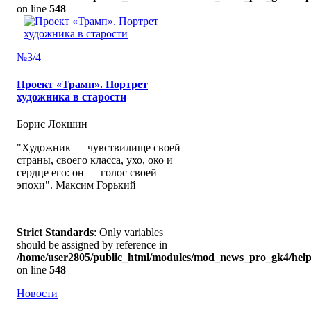
on line
548
№3/4
Проект «Трамп». Портрет
художника в старости
Борис Локшин
"Художник — чувствилище своей
страны, своего класса, ухо, око и
сердце его: он — голос своей
эпохи". Максим Горький
Strict Standards
: Only variables
should be assigned by reference in
/home/user2805/public_html/modules/mod_news_pro_gk4/help
on line
548
Новости