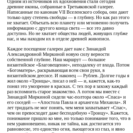
Одним из источников их вдохновения стали сегодня
древние иконы, собранные в Третьяковской галерее.
Написанные по канонам VII Вселенского собора, они дают
только одну степень свободы — в глубину. Но как раз этого
не хватает. Объехать всю планету или мгновенно получить
информацию с другого конца света — все это давно
доступно. Но не хватает общества людей, живущих глубже
нас, и мы находим их в отделе древней живописи.
Каждое посещение галереи дает нам с Зинаидой
Александровной Миркиной новую силу верности
собственной глубине. Наш маршрут — большое
византийское «Благовещение», неподалеку от входа. Потом
«Богоматерь», раскрывающая всем свои руки, в
византийском деесисе. И наконец — Рублев. Долгие годы я
жил около «Троицы», писал о ней — и, кажется, как-то
понял это умозрение в красках. С тех пор я захожу каждый
раз вспомнить старое знакомство. А потом мы вместе с
Зинаидой Миркиной сидели час-полтора около «Спаса» и
его соседей — «Апостола Павла и архангела Михаила». Я
лет тридцать не мог понять, чем меня захватывает «Спас»,
чем он превосходит даже бесподобную «Троицу». Кажется,
понимание пришло ко мне, но только понимание того, что в
нем уравновешено, никак не тайна, как достигается это
равновесие, это единство огня, льющегося из глаз, и явно