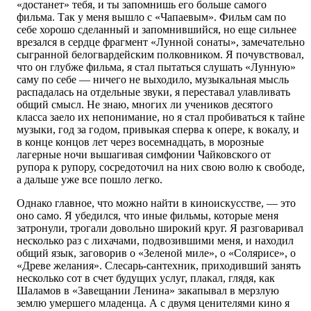
«достанет» тебя, и ты запомнишь его больше самого
фильма. Так у меня вышло с «Чапаевым». Фильм сам по
себе хорошо сделанный и запомнившийся, но еще сильнее
врезался в сердце фрагмент «Лунной сонаты», замечательно
сыгранной белогвардейским полковником. Я почувствовал,
что он глубже фильма, я стал пытаться слушать «Лунную»
саму по себе — ничего не выходило, музыкальная мысль
распадалась на отдельные звуки, я переставал улавливать
общий смысл. Не знаю, многих ли учеников десятого
класса заело их непонимание, но я стал пробиваться к тайне
музыки, год за годом, привыкая сперва к опере, к вокалу, и
в конце концов лет через восемнадцать, в морозные
лагерные ночи вышагивая симфонии Чайковского от
рупора к рупору, сосредоточил на них свою волю к свободе,
а дальше уже все пошло легко.
Однако главное, что можно найти в киноискусстве, — это
оно само. Я убедился, что иные фильмы, которые меня
затронули, трогали довольно широкий круг. Я разговаривал
несколько раз с лихачами, подвозившими меня, и находил
общий язык, заговорив о «Зеленой миле», о «Солярисе», о
«Древе желания». Слесарь-сантехник, приходивший занять
несколько сот в счет будущих услуг, плакал, глядя, как
Шаламов в «Завещании Ленина» закапывал в мерзлую
землю умершего младенца. А с двумя ценителями кино я