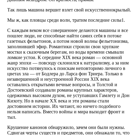
Так лишь машина вершит взлет свой искусственнокрылый.
Мы ж, как пловцы среди волн, тратим последние силы1.
С каждым веком все совершеннее делаются машины и все
пошлее люди, не способные найти самих себя в потоке
газетных фельетонов, а потом новой волны фельетонизма,
заполнившей эфир. Романтики строили свои хрупкие
мостки к сказочным берегам, но воды времени смывали
ломкие устои. К середине XIX века роман — основной
жанр эпохи — повсюду склонился к натурализму, а за ним
искусство потянулось к поискам неповторимо личного в
цветах зла — от Бодлера до Ларса фон Триера. Только в
незавершенной и неустроенной России XIX века
оставались открытыми вечные вопросы, и Толстой и
Достоевский создавали романы крупных характеров,
одержимых высоким духом, не уступавших Гамлету и Дон
Кихоту. Но в начале XX века и эти романы стали
достоянием истории. Их читают, но ничего подобного
нельзя написать. Вместо войны и мира выходит фронт и
тыл.
Крушение канонов обнаружило, зачем они были нужны.
Сдвигая черты существ и предметов, они обнажали то, что