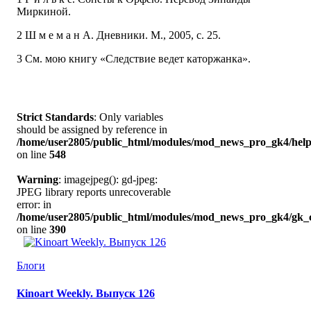
Миркиной.
2 Ш м е м а н А. Дневники. М., 2005, с. 25.
3 См. мою книгу «Следствие ведет каторжанка».
Strict Standards
: Only variables
should be assigned by reference in
/home/user2805/public_html/modules/mod_news_pro_gk4/help
on line
548
Warning
: imagejpeg(): gd-jpeg:
JPEG library reports unrecoverable
error: in
/home/user2805/public_html/modules/mod_news_pro_gk4/gk_c
on line
390
Блоги
Kinoart Weekly. Выпуск 126