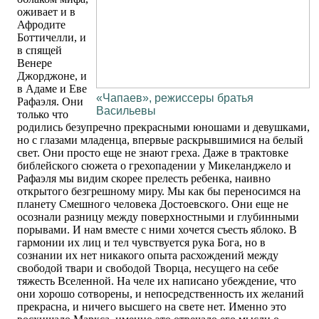
оживает и в
Афродите
Боттичелли, и
в спящей
Венере
Джорджоне, и
в Адаме и Еве
«Чапаев», режиссеры братья
Рафаэля. Они
Васильевы
только что
родились безупречно прекрасными юношами и девушками,
но с глазами младенца, впервые раскрывшимися на белый
свет. Они просто еще не знают греха. Даже в трактовке
библейского сюжета о грехопадении у Микеланджело и
Рафаэля мы видим скорее прелесть ребенка, наивно
открытого безгрешному миру. Мы как бы переносимся на
планету Смешного человека Достоевского. Они еще не
осознали разницу между поверхностными и глубинными
порывами. И нам вместе с ними хочется съесть яблоко. В
гармонии их лиц и тел чувствуется рука Бога, но в
сознании их нет никакого опыта расхождений между
свободой твари и свободой Творца, несущего на себе
тяжесть Вселенной. На челе их написано убеждение, что
они хорошо сотворены, и непосредственность их желаний
прекрасна, и ничего высшего на свете нет. Именно это