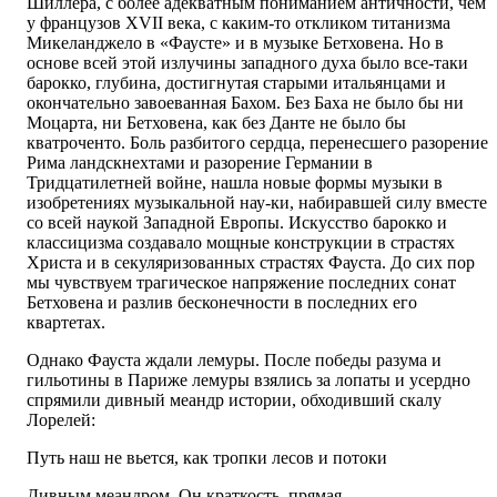
Шиллера, с более адекватным пониманием античности, чем
у французов XVII века, с каким-то откликом титанизма
Микеланджело в «Фаусте» и в музыке Бетховена. Но в
основе всей этой излучины западного духа было все-таки
барокко, глубина, достигнутая старыми итальянцами и
окончательно завоеванная Бахом. Без Баха не было бы ни
Моцарта, ни Бетховена, как без Данте не было бы
кватроченто. Боль разбитого сердца, перенесшего разорение
Рима ландскнехтами и разорение Германии в
Тридцатилетней войне, нашла новые формы музыки в
изобретениях музыкальной нау-ки, набиравшей силу вместе
со всей наукой Западной Европы. Искусство барокко и
классицизма создавало мощные конструкции в страстях
Христа и в секуляризованных страстях Фауста. До сих пор
мы чувствуем трагическое напряжение последних сонат
Бетховена и разлив бесконечности в последних его
квартетах.
Однако Фауста ждали лемуры. После победы разума и
гильотины в Париже лемуры взялись за лопаты и усердно
спрямили дивный меандр истории, обходивший скалу
Лорелей:
Путь наш не вьется, как тропки лесов и потоки
Дивным меандром. Он краткость, прямая.