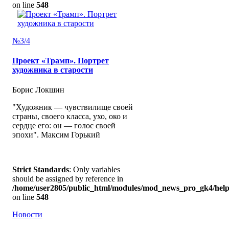
on line
548
№3/4
Проект «Трамп». Портрет
художника в старости
Борис Локшин
"Художник — чувствилище своей
страны, своего класса, ухо, око и
сердце его: он — голос своей
эпохи". Максим Горький
Strict Standards
: Only variables
should be assigned by reference in
/home/user2805/public_html/modules/mod_news_pro_gk4/help
on line
548
Новости