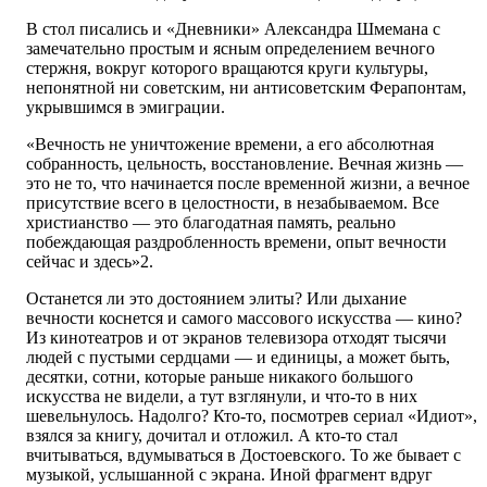
В стол писались и «Дневники» Александра Шмемана с
замечательно простым и ясным определением вечного
стержня, вокруг которого вращаются круги культуры,
непонятной ни советским, ни антисоветским Ферапонтам,
укрывшимся в эмиграции.
«Вечность не уничтожение времени, а его абсолютная
собранность, цельность, восстановление. Вечная жизнь —
это не то, что начинается после временной жизни, а вечное
присутствие всего в целостности, в незабываемом. Все
христианство — это благодатная память, реально
побеждающая раздробленность времени, опыт вечности
сейчас и здесь»2.
Останется ли это достоянием элиты? Или дыхание
вечности коснется и самого массового искусства — кино?
Из кинотеатров и от экранов телевизора отходят тысячи
людей с пустыми сердцами — и единицы, а может быть,
десятки, сотни, которые раньше никакого большого
искусства не видели, а тут взглянули, и что-то в них
шевельнулось. Надолго? Кто-то, посмотрев сериал «Идиот»,
взялся за книгу, дочитал и отложил. А кто-то стал
вчитываться, вдумываться в Достоевского. То же бывает с
музыкой, услышанной с экрана. Иной фрагмент вдруг