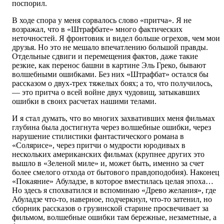
поспорил.
В ходе спора у меня сорвалось слово «притча». Я не
возражал, что в «Штрафбате» много фактических
неточностей. Я фронтовик и видел больше огрехов, чем мои
друзья. Но это не мешало впечатлению большой правды.
Отдельные сдвиги и перемещения фактов, даже такие
резкие, как перенос башни в картине Эль Греко, бывают
волшебными ошибками. Без них «Штрафбат» остался бы
рассказом о двух-трех тяжелых боях; а то, что получилось,
— это притча о всей войне двух чудовищ, затыкавших
ошибки в своих расчетах нашими телами.
И я стал думать, что во многих захвативших меня фильмах
глубина была достигнута через волшебные ошибки, через
нарушение стилистики фантастического романа в
«Солярисе», через притчи о мудрости юродивых в
нескольких американских фильмах (крупнее других это
вышло в «Зеленой миле» и, может быть, именно за счет
более смелого отхода от бытового правдоподобия). Наконец
«Покаяние» Абуладзе, в которое вместилась целая эпоха…
Но здесь я спохватился и вспоминаю «Древо желания», где
Абуладзе что-то, наверное, подчеркнул, что-то затенил, но
сборник рассказов о грузинской старине просвечивает за
фильмом, волшебные ошибки там бережные, незаметные, а