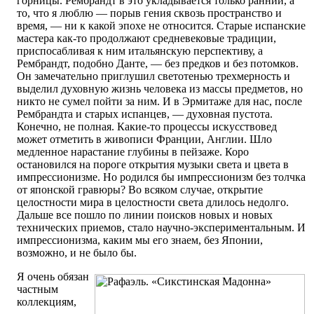
горницы. Рембрандт в это укладывается только ранний, а
то, что я люблю — порыв гения сквозь пространство и
время, — ни к какой эпохе не относится. Старые испанские
мастера как-то продолжают средневековые традиции,
приспосабливая к ним итальянскую перспективу, а
Рембрандт, подобно Данте, — без предков и без потомков.
Он замечательно приглушил светотенью трехмерность и
выделил духовную жизнь человека из массы предметов, но
никто не сумел пойти за ним. И в Эрмитаже для нас, после
Рембрандта и старых испанцев, — духовная пустота.
Конечно, не полная. Какие-то процессы искусствовед
может отметить в живописи Франции, Англии. Шло
медленное нарастание глубины в пейзаже. Коро
остановился на пороге открытия музыки света и цвета в
импрессионизме. Но родился бы импрессионизм без толчка
от японской гравюры? Во всяком случае, открытие
целостности мира в целостности света длилось недолго.
Дальше все пошло по линии поисков новых и новых
технических приемов, стало научно-экспериментальным. И
импрессионизма, каким мы его знаем, без Японии,
возможно, и не было бы.
Я очень обязан
частным
коллекциям,