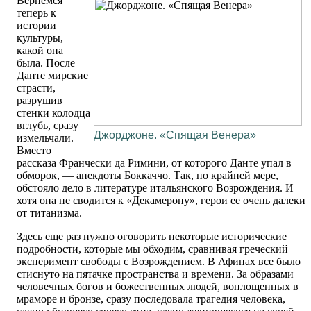
Вернемся
теперь к
истории
культуры,
какой она
была. После
Данте мирские
страсти,
разрушив
стенки колодца
вглубь, сразу
Джорджоне. «Спящая Венера»
измельчали.
Вместо
рассказа Франчески да Римини, от которого Данте упал в
обморок, — анекдоты Боккаччо. Так, по крайней мере,
обстояло дело в литературе итальянского Возрождения. И
хотя она не сводится к «Декамерону», герои ее очень далеки
от титанизма.
Здесь еще раз нужно оговорить некоторые исторические
подробности, которые мы обходим, сравнивая греческий
эксперимент свободы с Возрождением. В Афинах все было
стиснуто на пятачке пространства и времени. За образами
человечных богов и божественных людей, воплощенных в
мраморе и бронзе, сразу последовала трагедия человека,