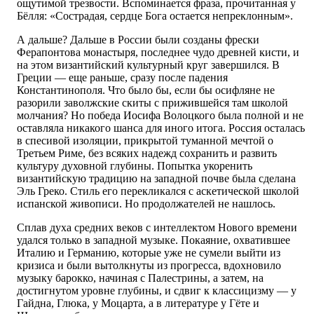
ощутимой трезвости. Вспоминается фраза, прочитанная у
Бёлля: «Сострадая, сердце Бога остается непреклонным».
А дальше? Дальше в России были созданы фрески
Ферапонтова монастыря, последнее чудо древней кисти, и
на этом византийский культурный круг завершился. В
Греции — еще раньше, сразу после падения
Константинополя. Что было бы, если бы осифляне не
разорили заволжские скиты с прижившейся там школой
молчания? Но победа Иосифа Волоцкого была полной и не
оставляла никакого шанса для иного итога. Россия осталась
в спесивой изоляции, прикрытой туманной мечтой о
Третьем Риме, без всяких надежд сохранить и развить
культуру духовной глубины. Попытка укоренить
византийскую традицию на западной почве была сделана
Эль Греко. Стиль его перекликался с аскетической школой
испанской живописи. Но продолжателей не нашлось.
Сплав духа средних веков с интеллектом Нового времени
удался только в западной музыке. Покаяние, охватившее
Италию и Германию, которые уже не сумели выйти из
кризиса и были вытолкнуты из прогресса, вдохновило
музыку барокко, начиная с Палестрины, а затем, на
достигнутом уровне глубины, и сдвиг к классицизму — у
Гайдна, Глюка, у Моцарта, а в литературе у Гёте и