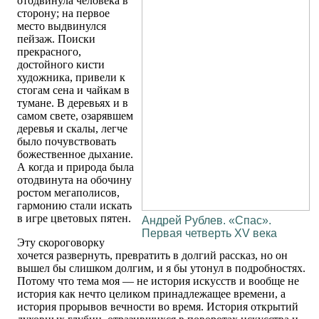
отодвинула человека в
сторону; на первое
место выдвинулся
пейзаж. Поиски
прекрасного,
достойного кисти
художника, привели к
стогам сена и чайкам в
тумане. В деревьях и в
самом свете, озарявшем
деревья и скалы, легче
было почувствовать
божественное дыхание.
А когда и природа была
отодвинута на обочину
ростом мегаполисов,
гармонию стали искать
в игре цветовых пятен.
Андрей Рублев. «Спас».
Первая четверть XV века
Эту скороговорку
хочется развернуть, превратить в долгий рассказ, но он
вышел бы слишком долгим, и я бы утонул в подробностях.
Потому что тема моя — не история искусств и вообще не
история как нечто целиком принадлежащее времени, а
история прорывов вечности во время. История открытий