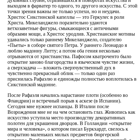
духовных глубин, отразившихся в поворотах искусства и
выходом в фарватер то одного, то другого искусства. С этой
точки зрения важны не только успехи, но и неудачи.
Христос Сикстинской капеллы — это Геркулес в роли
Христа. Микеланджело поразительно удаются
ветхозаветные фигуры, смыкающиеся с античными
образами мощи, а Христос уродлив. Христианские мотивы
удавались только раннему Микеланджело, создателю
«Пьеты» в соборе святого Петра. У раннего Леонардо я
люблю мадонну Литту; а потом оба гения несколько
отрываются от христианства. Пафосом кватроченто было
открытие заново благородства в языческом чувстве жизни,
а сверхзадача — вложить сверхчувственный дух в
чувственно прекрасный облик — только один раз
приснилась Рафаэлю и единожды полностью воплотилась в
Сикстинской мадонне.
После Рафаэля начались нарастание плоти (особенно во
Фландрии) и встречный порыв к аскезе (в Испании).
Сегодня мне нужнее испанцы. В Италии после
Возрождения мне не на чем остановить глаз. Живопись как
искусство уступила место производству декоративных
полотен для украшения дворцов. В Голландии «открытие
мира и человека», о котором писал Буркхардт, свелось к
открытию маленьких милых предметов бюргерской