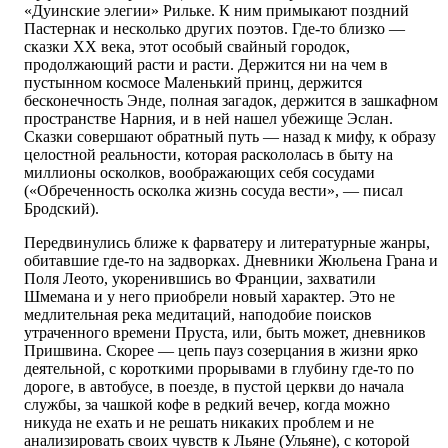
«Дуинские элегии» Рильке. К ним примыкают поздний
Пастернак и несколько других поэтов. Где-то близко —
сказки XX века, этот особый свайный городок,
продолжающий расти и расти. Держится ни на чем в
пустынном космосе Маленький принц, держится
бесконечность Энде, полная загадок, держится в зашкафном
пространстве Нарния, и в ней нашел убежище Эслан.
Сказки совершают обратный путь — назад к мифу, к образу
целостной реальности, которая раскололась в быту на
миллионы осколков, воображающих себя сосудами
(«Обреченность осколка жизнь сосуда вести», — писал
Бродский).
Передвинулись ближе к фарватеру и литературные жанры,
обитавшие где-то на задворках. Дневники Жюльена Грана и
Поля Леото, укоренившись во Франции, захватили
Шмемана и у него приобрели новый характер. Это не
медлительная река медитаций, наподобие поисков
утраченного времени Пруста, или, быть может, дневников
Пришвина. Скорее — цепь пауз созерцания в жизни ярко
деятельной, с короткими прорывами в глубину где-то по
дороге, в автобусе, в поезде, в пустой церкви до начала
службы, за чашкой кофе в редкий вечер, когда можно
никуда не ехать и не решать никаких проблем и не
анализировать своих чувств к Льяне (Ульяне), с которой