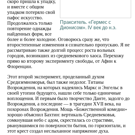
скоро пришла к упадку,
и вместе с общим
упадком потеряло свой
пафос искусство.
Пракситель. «Гермес с
Продолжалось только
Дионисом». IV век до н.э.
повторение однажды
найденных форм, все
более и более холодное. Оговорюсь сразу же, что
второстепенные изменения я сознательно пропускаю. Я не
рассматриваю также долгий процесс роста вольных
городов, возникших из средневекового хаоса. Перехожу
прямо ко второму эксперименту свободы, от Афин к
Флоренции.
Этот второй эксперимент, проделанный духом
Средиземноморья, был также недолог. Титаны
Возрождения, на которых надеялись Маркс и Энгельс в
своей утопии будущего, нашли себе только единичные
воплощения. И первым было творчество Данте, задолго до
Возрождения, а последние — в трагедии XVII века, на
похоронах Возрождения. Мощь «Божественной комедии»
хорошо объяснил Бахтин: вертикаль Средневековья,
сомкнувшая небо с адом, скрестилась со страстями,
рванувшимися по поверхности бытия, по горизонтали, и
этот крест создал неслыханное напряжение духа.