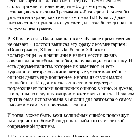
веселые картины, держа кисть в зубах. Я смотрел этот
фильм трижды и, наверное, еще буду смотреть, как
возвращаюсь к иконам Третьяковской галереи. Я хотел бы
увидеть на экране, как светло умирала В.В.К-ва… Даже
письмо от нее приносило луч света, и легче было дышать в
окружающем тумане.
В XII веке князь Василько написал: «В наше время святых
не бывает». Толстой выписал эту фразу с комментарием:
«Вольтерьянец XII века». Да, были в XII веке и
вольтерьянцы. А в наши дни в нашей России жизнь
совершала волшебные ошибки, нарушающие статистику. И
есть документалисты, которые их замечают. И есть
художники авторского кино, которые умеют волшебные
ошибки делать еще волшебнее, иногда из самой малой
волшебинки. И сдвиг к сказочности в литературе
поддерживает поиски волшебных ошибок в кино. Я думаю,
что одним из ведущих жанров может стать притча. Недаром
притча была использована в Библии для разговора о самом
высоком с самыми простыми людьми.
И тогда, может быть, вехи волшебных ошибок подскажут
нам, где искать Божий след и как выбираться из липкой
современной трясины.
1 Р и л ь к е. Сонеты к Орфею. Перевод Зинаиды