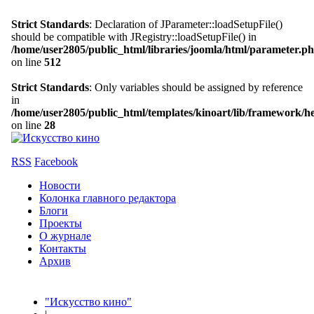
Strict Standards
: Declaration of JParameter::loadSetupFile()
should be compatible with JRegistry::loadSetupFile() in
/home/user2805/public_html/libraries/joomla/html/parameter.p
on line
512
Strict Standards
: Only variables should be assigned by reference
in
/home/user2805/public_html/templates/kinoart/lib/framework/h
on line
28
RSS
Facebook
Новости
Колонка главного редактора
Блоги
Проекты
О журнале
Контакты
Архив
"Искусство кино"