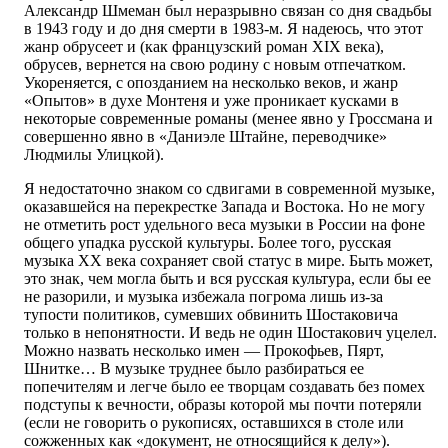
Александр Шмеман был неразрывно связан со дня свадьбы
в 1943 году и до дня смерти в 1983-м. Я надеюсь, что этот
жанр обрусеет и (как французский роман XIX века),
обрусев, вернется на свою родину с новым отпечатком.
Укореняется, с опозданием на несколько веков, и жанр
«Опытов» в духе Монтеня и уже проникает кусками в
некоторые современные романы (менее явно у Гроссмана и
совершенно явно в «Даниэле Штайне, переводчике»
Людмилы Улицкой).
Я недостаточно знаком со сдвигами в современной музыке,
оказавшейся на перекрестке Запада и Востока. Но не могу
не отметить рост удельного веса музыки в России на фоне
общего упадка русской культуры. Более того, русская
музыка XX века сохраняет свой статус в мире. Быть может,
это знак, чем могла быть и вся русская культура, если бы ее
не разорили, и музыка избежала погрома лишь из-за
тупости политиков, сумевших обвинить Шостаковича
только в непонятности. И ведь не один Шостакович уцелел.
Можно назвать несколько имен — Прокофьев, Пярт,
Шнитке… В музыке труднее было разбираться ее
попечителям и легче было ее творцам создавать без помех
подступы к вечности, образы которой мы почти потеряли
(если не говорить о рукописях, оставшихся в столе или
сожженных как «документ, не относящийся к делу»).