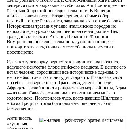
слепо убившего своего отца, слепо женившегося на своей
матери, а потом вырвавшего себе глаза. А в Новое время не
было такой простой последовательности. В Венеции
длилась золотая осень Возрождения, а в Риме собор,
начатый в стиле Ренессанса, заканчивался в стиле барокко.
Историческая трагедия упадка итальянских городов не
нашла литературного воплощения на своей родине. Век
трагедии состоялся в Англии, Испании и Франции.
Внутреннюю последовательность духовного процесса
приходится искать, свивая вместе обе полы времени и
пространства.
Сделав эту оговорку, вернемся к живописи кватроченто,
ведущего искусства флорентийского расцвета. В центре его
встал человек, сбросивший все исторические одежды. У
него не было детства и не будет старости. Его нагота сама
по себе — совершенство. Трагедия ждет его впереди.
Афродита зрелой юности рождается из морской пены, Адам
— из воли Саваофа, ожившим воспоминанием мифа о
золотом веке. Повторилось чудо, восхищавшее Шиллера в
«Богах Греции»: тогда боги были человечнее и люди
божественнее.
Античность,
окутанная
облаком мифа,