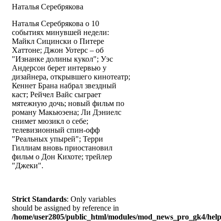
Наталья Серебрякова
Наталья Серебрякова о 10
событиях минувшей недели:
Майкл Сицински о Питере
Хаттоне; Джон Уотерс – об
"Изнанке долины кукол"; Уэс
Андерсон берет интервью у
дизайнера, открывшего кинотеатр;
Кеннет Брана набрал звездный
каст; Рейчел Вайс сыграет
мятежную дочь; новый фильм по
роману Макьюэена; Ли Дэниелс
снимет мюзикл о себе;
телевизионный спин-офф
"Реальных упырей"; Терри
Гиллиам вновь приостановил
фильм о Дон Кихоте; трейлер
"Джеки".
Strict Standards
: Only variables
should be assigned by reference in
/home/user2805/public_html/modules/mod_news_pro_gk4/help