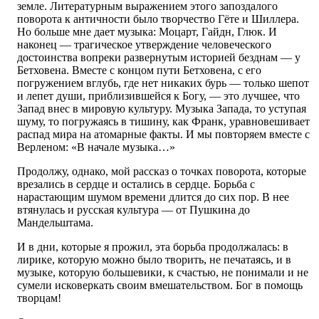
земле. Литературным выражением этого запоздалого
поворота к античности было творчество Гёте и Шиллера.
Но больше мне дает музыка: Моцарт, Гайдн, Глюк. И
наконец — трагическое утверждение человеческого
достоинства вопреки развернутым историей безднам — у
Бетховена. Вместе с концом пути Бетховена, с его
погружением вглубь, где нет никаких бурь — только шепот
и лепет души, приблизившейся к Богу, — это лучшее, что
Запад внес в мировую культуру. Музыка Запада, то уступая
шуму, то погружаясь в тишину, как Франк, уравновешивает
распад мира на атомарные факты. И мы повторяем вместе с
Верленом: «В начале музыка…»
Продолжу, однако, мой рассказ о точках поворота, которые
врезались в сердце и остались в сердце. Борьба с
нарастающим шумом времени длится до сих пор. В нее
втянулась и русская культура — от Пушкина до
Мандельштама.
И в дни, которые я прожил, эта борьба продолжалась: в
лирике, которую можно было творить, не печатаясь, и в
музыке, которую большевики, к счастью, не понимали и не
сумели исковеркать своим вмешательством. Бог в помощь
творцам!