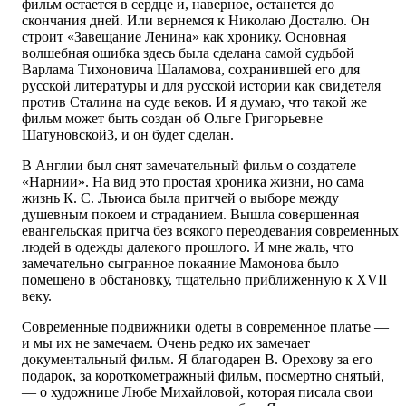
фильм остается в сердце и, наверное, останется до
скончания дней. Или вернемся к Николаю Досталю. Он
строит «Завещание Ленина» как хронику. Основная
волшебная ошибка здесь была сделана самой судьбой
Варлама Тихоновича Шаламова, сохранившей его для
русской литературы и для русской истории как свидетеля
против Сталина на суде веков. И я думаю, что такой же
фильм может быть создан об Ольге Григорьевне
Шатуновской3, и он будет сделан.
В Англии был снят замечательный фильм о создателе
«Нарнии». На вид это простая хроника жизни, но сама
жизнь К. С. Льюиса была притчей о выборе между
душевным покоем и страданием. Вышла совершенная
евангельская притча без всякого переодевания современных
людей в одежды далекого прошлого. И мне жаль, что
замечательно сыгранное покаяние Мамонова было
помещено в обстановку, тщательно приближенную к XVII
веку.
Современные подвижники одеты в современное платье —
и мы их не замечаем. Очень редко их замечает
документальный фильм. Я благодарен В. Орехову за его
подарок, за короткометражный фильм, посмертно снятый,
— о художнице Любе Михайловой, которая писала свои