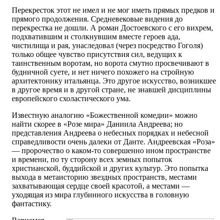
Перекресток этот не имел и не мог иметь прямых предков и
прямого продолжения. Средневековые видения до
перекрестка не дошли. А роман Достоевского с его вихрем,
подхватившим и столкнувшим вместе героев ада,
чистилища и рая, унаследовал (через посредство Гоголя)
только общее чувство присутствия сил, ведущих к
таинственным воротам, но ворота смутно просвечивают в
будничной суете, и нет ничего похожего на стройную
архитектонику итальянца. Это другое искусство, возникшее
в другое время и в другой стране, не знавшей дисциплины
европейского схоластического ума.
Известную аналогию «Божественной комедии» можно
найти скорее в «Розе мира» Даниила Андреева; но
представления Андреева о небесных порядках и небесной
справедливости очень далеки от Данте. Андреевская «Роза»
— пророчество о каком-то совершенно ином пространстве
и времени, по ту сторону всех земных попыток
христианской, буддийской и других культур. Это попытка
выхода в метаисторию звездных пространств, местами
захватывающая сердце своей красотой, а местами —
уходящая из мира глубинного искусства в головную
фантастику.