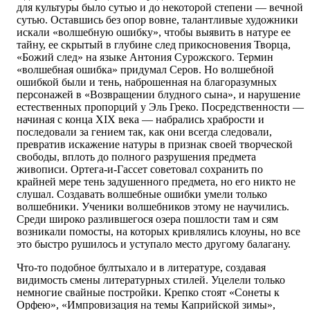
для культуры было сутью и до некоторой степени — вечной
сутью. Оставшись без опор вовне, талантливые художники
искали «волшебную ошибку», чтобы выявить в натуре ее
тайну, ее скрытый в глубине след прикосновения Творца,
«Божий след» на языке Антония Сурожского. Термин
«волшебная ошибка» придумал Серов. Но волшебной
ошибкой были и тень, наброшенная на благоразумных
персонажей в «Возвращении блудного сына», и нарушение
естественных пропорций у Эль Греко. Посредственности —
начиная с конца XIX века — набрались храбрости и
последовали за гением так, как они всегда следовали,
превратив искажение натуры в признак своей творческой
свободы, вплоть до полного разрушения предмета
живописи. Ортега-и-Гассет советовал сохранить по
крайней мере тень задушенного предмета, но его никто не
слушал. Создавать волшебные ошибки умели только
волшебники. Ученики волшебников этому не научились.
Среди широко разлившегося озера пошлости там и сям
возникали помосты, на которых кривлялись клоуны, но все
это быстро рушилось и уступало место другому балагану.
Что-то подобное бултыхало и в литературе, создавая
видимость смены литературных стилей. Уцелели только
немногие свайные постройки. Крепко стоят «Сонеты к
Орфею», «Импровизация на темы Каприйской зимы»,