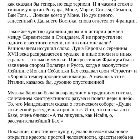
как сказали бы теперь, но еще терпели. И я часами стоял в
тишине у картин Ренуара, Моне, Марке, Сислея, Сезанна,
Ван Гога… Дольше всего у Моне. Но дух целого,
занесенный с Дальнего Востока, снова отлетел от Франции.
Такое же чувство духовной дыры и в истории романа —
между Сервантесом и Стендалем. Я не пропустил ни
одного известного имени, но что они мне дали?
Рационализм иссушил слово. Душа Европы с середины
XVII века раскрывается в музыке; в иные эпохи и в иных
странах — только в музыке. Прогрессивная Франция была
захвачена спором Вольтера и Руссо, когда в захолустном
Лейпциге Иоганн Себастьян Бах создавал свои «Страсти» и
«Хорошо темперированный клавир». А началось это в
Италии, казалось бы, духовно опустошенной.
Музыка барокко была возвращением к традициям готики,
сочетанием конструктивного разума и полета веры в небо.
То, что Мандельштам сказал о готическом соборе: «Души
готической рассудочная пропасть». И то, что он сказал о
Бахе, очень близко: «А ты ликуешь, как Исайя, о,
рассудительнейший Бах!»
Покаяние, очистившее душу, сделало возможным новое
открытие красоты простой человечности, красоты неба на