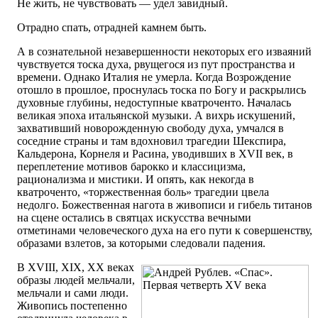
Не жить, не чувствовать — удел завидный.
Отрадно спать, отрадней камнем быть.
А в сознательной незавершенности некоторых его изваяний
чувствуется тоска духа, рвущегося из пут пространства и
времени. Однако Италия не умерла. Когда Возрождение
отошло в прошлое, проснулась тоска по Богу и раскрылись
духовные глубины, недоступные кватроченто. Началась
великая эпоха итальянской музыки. А вихрь искушений,
захвативший новорожденную свободу духа, умчался в
соседние страны и там вдохновил трагедии Шекспира,
Кальдерона, Корнеля и Расина, уводивших в XVII век, в
переплетение мотивов барокко и классицизма,
рационализма и мистики. И опять, как некогда в
кватроченто, «торжественная боль» трагедии цвела
недолго. Божественная нагота в живописи и гибель титанов
на сцене остались в святцах искусства вечными
отметинами человеческого духа на его пути к совершенству,
образами взлетов, за которыми следовали падения.
В XVIII, XIX, XX веках
образы людей мельчали,
мельчали и сами люди.
Живопись постепенно