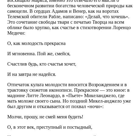
восхищало Маркса, именно это отвечало его мысли о
бесконечном развитии богатства человеческой природы как
самоцели. В сердцах Адамов и Венер, как на воротах
Телемской обители Рабле, написано: «Делай, что хочешь».
Это сочетание свободы твари с печатью Творца на всем
облике было хрупко, как счастье в стихотворении Лоренцо
Медичи:
О, как молодость прекрасна
И мгновенна. Пой же, смейся,
Счастлив будь, кто счастья хочет,
И на завтра не надейся.
Отпечаток культа молодости вносится Возрождением и в
трактовку сюжетов иконописи. Прекрасное — это юное: в
мадонне Литте Леонардо, в «Пьете» Микеланджело, где
мать моложе своего сына. Но поздний Микел-анджело уже
был другим и отказывается от похвал «ночи»:
Молчи, прошу, не смей меня будить!
О, в этот век, преступный и постыдный,