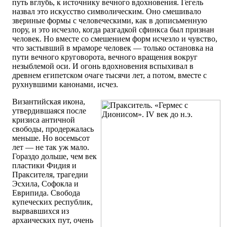
путь вглубь, к источнику вечного вдохновения. Гегель
назвал это искусство символическим. Оно смешивало
звериные формы с человеческими, как в дописьменную
пору, и это исчезло, когда разгадкой сфинкса был признан
человек. Но вместе со смешением форм исчезло и чувство,
что застывший в мраморе человек — только остановка на
пути вечного круговорота, вечного вращения вокруг
незыблемой оси. И огонь вдохновения вспыхивал в
древнем египетском очаге тысячи лет, а потом, вместе с
рухнувшими канонами, исчез.
Византийская икона,
утвердившаяся после
кризиса античной
свободы, продержалась
меньше. Но восемьсот
лет — не так уж мало.
Гораздо дольше, чем век
пластики Фидия и
Праксителя, трагедии
Эсхила, Софокла и
Еврипида. Свобода
купеческих республик,
вырвавшихся из
архаических пут, очень