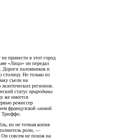
не привести в этот город
ьме «Лицо» он передал
. Дороги паломников и
 столицу. Не только из
аку съели на
 экзотических регионов.
ческий статус
прародины
му же имеется
ервью режиссер
нием французской
«новой
а Трюффо.
ль, но не точная копия
полнитель роли, —
. Он совсем не похож на