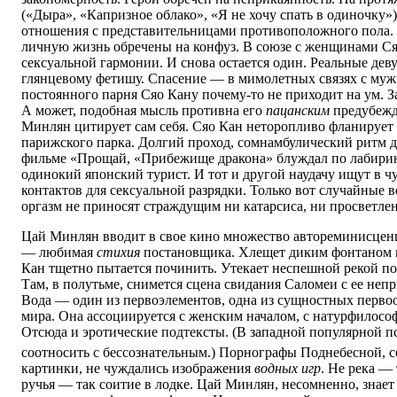
(«Дыра», «Капризное облако», «Я не хочу спать в одиночку»)
отношения с представительницами противоположного пола.
личную жизнь обречены на конфуз. В союзе с женщинами Ся
сексуальной гармонии. И снова остается один. Реальные де
глянцевому фетишу. Спасение — в мимолетных связях с муж
постоянного парня Сяо Кану почему-то не приходит на ум. З
А может, подобная мысль противна его
пацанским
предубежд
Минлян цитирует сам себя. Сяо Кан неторопливо фланирует
парижского парка. Долгий проход, сомнамбулический ритм д
фильме «Прощай, «Прибежище дракона» блуждал по лабирин
одинокий японский турист. И тот и другой наудачу ищут в 
контактов для сексуальной разрядки. Только вот случайные 
оргазм не приносят страждущим ни катарсиса, ни просветлен
Цай Минлян вводит в свое кино множество автореминисценц
— любимая
стихия
постановщика. Хлещет диким фонтаном и
Кан тщетно пытается починить. Утекает неспешной рекой по
Там, в полутьме, снимется сцена свидания Саломеи с ее не
Вода — один из первоэлементов, одна из сущностных перво
мира. Она ассоциируется с женским началом, с натурфилосо
Отсюда и эротические подтексты. (В западной популярной 
соотносить с бессознательным.) Порнографы Поднебесной, 
картинки, не чуждались изображения
водных игр
. Не река — 
ручья — так соитие в лодке. Цай Минлян, несомненно, знает