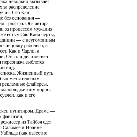
така невольно вызывает
х за распределение
лучия. Сяо Кан —
е без основания —
ем Трюффо. Оба автора
ли за процессом мужания:
 же есть у Сяо Кана черты,
радиции — с неугомонным
в спецовку рабочего, в
сет. Как и Чарли,
в
й. Он то и дело меняет
я персонажа зыблется,
ий вид:
 списка. Жизненный путь
 был мечтательным
ял рекламные флайерсы,
 в малобюджетном порно,
уален, как и его
начен пунктиром. Драма —
х фантазий,
режиссер из Тайбэя едет
о Саломее и Иоанне
Уайльда (как известно,