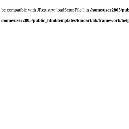
d be compatible with JRegistry::loadSetupFile() in
/home/user2805/pub
n
/home/user2805/public_html/templates/kinoart/lib/framework/hel