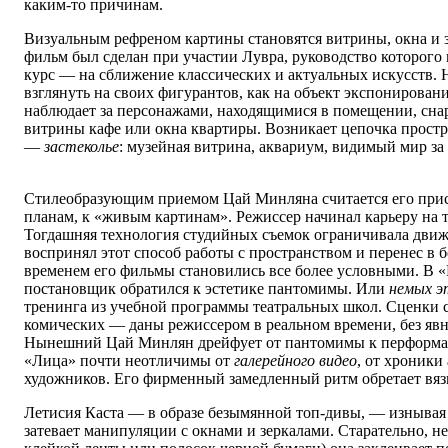
каким-то причинам.
Визуальным рефреном картины становятся витрины, окна и з
фильм был сделан при участии Лувра, руководство которого
курс — на сближение классических и актуальных искусств.
взглянуть на своих фигурантов, как на объект экспонирован
наблюдает за персонажами, находящимися в помещении, снару
витрины кафе или окна квартиры. Возникает цепочка прост
—
застеколье
: музейная витрина, аквариум, видимый мир за
Стилеобразующим приемом Цай Минляна считается его прис
планам, к «живым картинам». Режиссер начинал карьеру на т
Тогдашняя технология студийных съемок ограничивала дви
воспринял этот способ работы с пространством и перенес в 
временем его фильмы становились все более условными. В 
постановщик обратился к эстетике пантомимы. Или
немых э
тренинга из учебной программы театральных школ. Сценки с
комических — даны режиссером в реальном времени, без яв
Нынешний Цай Минлян дрейфует от пантомимы к перформа
«Лица» почти неотличимы от
галерейного видео
, от хроник
художников. Его фирменный замедленный ритм обретает вяз
Летисия Каста — в образе безымянной топ-дивы, — изнывая о
затевает манипуляции с окнами и зеркалами. Старательно, 