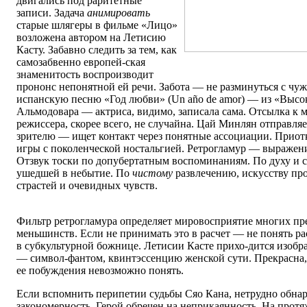
двигались под раритетные
записи. Задача
анимировать
старые шлягеры в фильме «Лицо»
возложена автором на Летисию
Касту. Забавно следить за тем, как
самозабвенно европей-ская
знаменитость воспроизводит
прононс непонятной ей речи. Забота — не разминуться с чу
испанскую песню «Год любви» (Un año de amor) — из «Высо
Альмодовара — актриса, видимо, записала сама. Отсылка к 
режиссера, скорее всего, не случайна. Цай Минлян отправля
зрителю — ищет контакт через понятные ассоциации. Приот
игры с поколенческой ностальгией. Ретрогламур — выражен
Отзвук тоски по допубертатным воспоминаниям. По духу и
ушедшей в небытие. По
чистому
развлечению, искусству пр
страстей и очевидных чувств.
Фильтр ретрогламура определяет мировосприятие многих пр
меньшинств. Если не принимать это в расчет — не понять ра
в субкультурной божнице. Летисии Касте прихо-дится изобр
— символ-фантом, квинтэссенцию женской сути. Прекрасна,
ее побуждения невозможно понять.
Если вспомнить перипетии судьбы Сяо Кана, нетрудно обн
закономерность. Герой обречен на неприкаянность. На прот