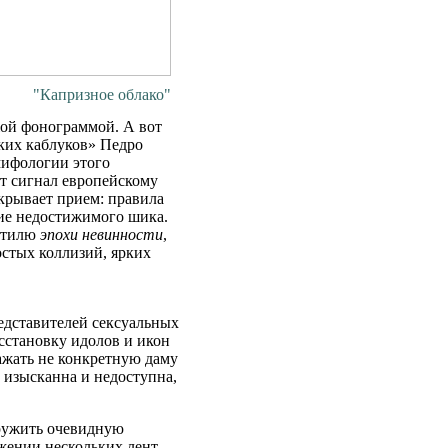
"Капризное облако"
жой фонограммой. А вот
ких каблуков» Педро
мифологии этого
ет сигнал европейскому
крывает прием: правила
ие недостижимого шика.
 стилю
эпохи невинности
,
остых коллизий, ярких
едставителей сексуальных
сстановку идолов и икон
ажать не конкретную даму
 изысканна и недоступна,
аружить очевидную
яжении нескольких лент