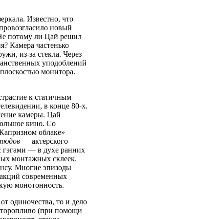
еркала. Известно, что
 провозгласило новый
 Не потому ли Цай решил
ия? Камера частенько
жи, из-за стекла. Через
ранственных уподоблений
 плоскостью монитора.
трастие к статичным
елевидении, в конце 80-х.
жение камеры. Цай
большое кино. Со
«Капризном облаке»
тюдов
— актерского
 гэгами — в духе ранних
ных монтажных склеек.
нсу. Многие эпизоды
и акций современных
кую монотонность.
т одиночества, то и дело
неторопливо (при помощи