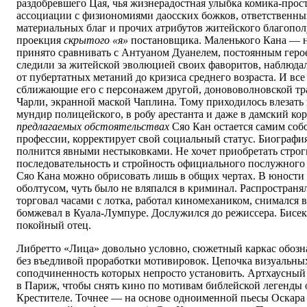
раздобревшего Цая, чья жизнерадостная улыбка комика-прос
ассоциации с физиономиями даосских божков, ответственны
материальных благ и прочих атрибутов житейского благопо
проекция
скрытого «я»
постановщика. Маленького Кана — н
принято сравнивать с Антуаном Дуанелем, постоянным геро
следили за житейской эволюцией своих фаворитов, наблюда
от пубертатных метаний до кризиса среднего возраста. И все
сближающие его с персонажем другой, донововолновской т
Чарли, экранной маской Чаплина. Тому приходилось влезать 
мундир полицейского, в робу арестанта и даже в дамский кор
предлагаемых обстоятельствах
Сяо Кан остается самим собо
профессии, корректирует свой социальный статус. Биографи
полнится явными нестыковками. Не хочет приобретать строг
последовательность и стройность официального послужного
Сяо Кана можно обрисовать лишь в общих чертах. В юности
оболтусом, чуть было не вляпался в криминал. Распростран
торговал часами с лотка, работал киномехаником, снимался
бомжевал в Куала-Лумпуре. Дослужился до режиссера. Бисекс
покойный отец.
Либретто «Лица» довольно условно, сюжетный каркас обоз
без въедливой проработки мотивировок. Цепочка визуальны
соподчиненность которых непросто установить. Артхаусный 
в Париж, чтобы снять кино по мотивам библейской легенды 
Крестителе. Точнее — на основе одноименной пьесы Оскара 