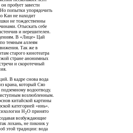
 он пробует завести
 Но попытки упорядочить
о Кан не находит
вушки не тождественны
чинами. Отыскать себе
астенчив и нерешителен.
ениям. В «Лице» Цай
 по темным аллеям
вижения. Так же в
там старого кинотеатра
чужой стране анонимных
встречи и скоротечный
ия.
ий. В кадре снова вода
з крана, который Сяо
 подземному водоотводу.
приступным возлюбленным.
основ китайской картины
фской категорией «инь».
психологии Н
О принято
2
создавая возбуждающие
так лохань, не пикник у
 об этой традиции: вода