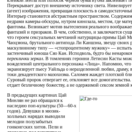
клейкой ленты или полосок черной бумаги) она заклеивает п
Перекрывает доступ внешнему источнику света. Нивелируе
(агент) изображения, превращая плоскость в самодостаточны
Интерьер становится абстрактным пространством. Содерж
недрами камеры-обскуры, нутром кинозала, местом, где мат
фантомы. Возникает мотив вытеснения реального вообража
фантазий и призраков. В чем, собственно, и заключается су
что героем сексуальных мечтаний натурщицы-примы Цай Ми
Чаоцзюна, брутального антипода Ли Каншэна, звезду своих р
маскулинному типу — «стопроцентному мужику» — испыты
застенчивый юноша Сяо Кан. Исподволь, будто бы ненароком
переклички зеркал
. В томлениях героини Летисии Касты мож
вожделений центрального персонажа «Лица». Напомню, что
экранизирует пьесу Уайльда о неразделенной любви, драму, 
токи декадентского мазохизма. Саломея жаждет плотской бл
Суровый пророк отвергает ее, отклоняет все домогательства
отдает безличному божеству, а не одержимой сексом земной 
В предыдущих картинах Цай
Минлян не раз обращался к
наследию поп-культуры (50—60-х
годов). Девушки в мюзик-
холльных нарядах выводили
мелодии полузабытых
гонконгских хитов. Пели и