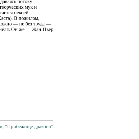
даваясь потоку
творческих мук и
тается некоей
аста). В пожилом,
ожно — не без труда —
неля. Он же — Жан-Пьер
й, "Прибежище дракона"