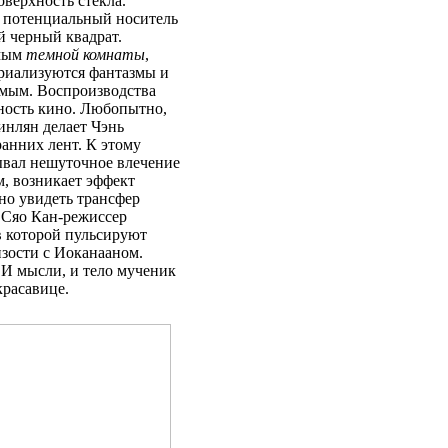
оверхность стекла.
т потенциальный носитель
й черный квадрат.
имым
темной комнаты
,
ериализуются фантазмы и
емым. Воспроизводства
щность кино. Любопытно,
нлян делает Чэнь
анних лент. К этому
вал нешуточное влечение
, возникает эффект
но увидеть трансфер
 Сяо Кан-режиссер
в которой пульсируют
изости с Иоканааном.
. И мысли, и тело мученик
красавице.