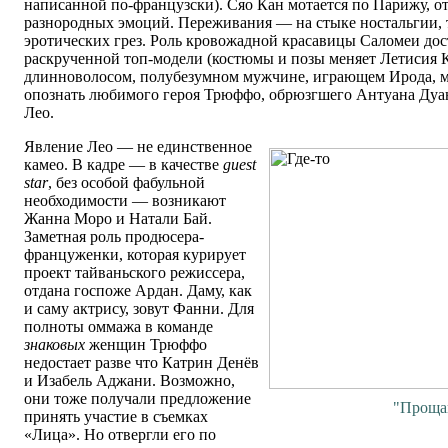
написанной по-французски). Сяо Кан мотается по Парижу, от
разнородных эмоций. Переживания — на стыке ностальгии, 
эротических грез. Роль кровожадной красавицы Саломеи дос
раскрученной топ-модели (костюмы и позы меняет Летисия К
длинноволосом, полубезумном мужчине, играющем Ирода, м
опознать любимого героя Трюффо, обрюзгшего Антуана Дуа
Лео.
Явление Лео — не единственное
камео. В кадре — в качестве
guest
star
, без особой фабульной
необходимости — возникают
Жанна Моро и Натали Бай.
Заметная роль продюсера-
француженки, которая курирует
проект тайваньского режиссера,
отдана госпоже Ардан. Даму, как
и саму актрису, зовут Фанни. Для
полноты оммажа в команде
знаковых
женщин Трюффо
недостает разве что Катрин Денёв
и Изабель Аджани. Возможно,
они тоже получали предложение
"Проща
принять участие в съемках
«Лица». Но отвергли его по