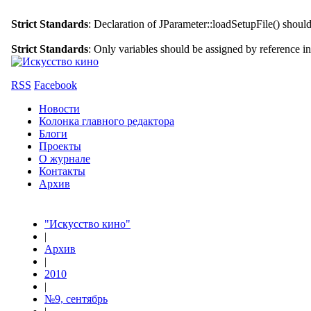
Strict Standards
: Declaration of JParameter::loadSetupFile() shoul
Strict Standards
: Only variables should be assigned by reference i
RSS
Facebook
Новости
Колонка главного редактора
Блоги
Проекты
О журнале
Контакты
Архив
"Искусство кино"
|
Архив
|
2010
|
№9, сентябрь