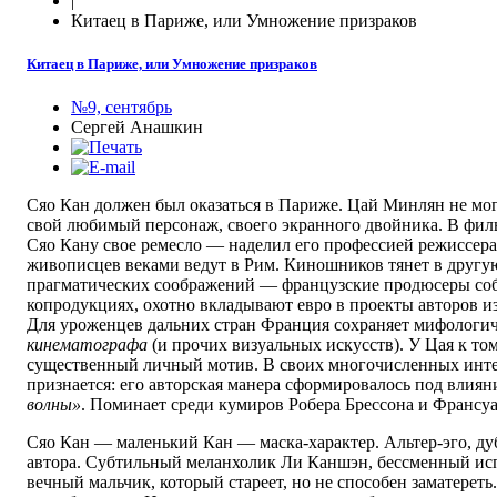
|
Китаец в Париже, или Умножение призраков
Китаец в Париже, или Умножение призраков
№9, сентябрь
Сергей Анашкин
Сяо Кан должен был оказаться в Париже. Цай Минлян не мог 
свой любимый персонаж, своего экранного двойника. В фил
Сяо Кану свое ремесло — наделил его профессией режиссера
живописцев веками ведут в Рим. Киношников тянет в другую
прагматических соображений — французские продюсеры соб
копродукциях, охотно вкладывают евро в проекты авторов из
Для уроженцев дальних стран Франция сохраняет мифологи
кинематографа
(и прочих визуальных искусств). У Цая к то
существенный личный мотив. В своих многочисленных инт
признается: его авторская манера сформировалось под влия
волны»
. Поминает среди кумиров Робера Брессона и Франсу
Сяо Кан — маленький Кан — маска-характер. Альтер-эго, дуб
автора. Субтильный меланхолик Ли Каншэн, бессменный ис
вечный мальчик, который стареет, но не способен заматереть