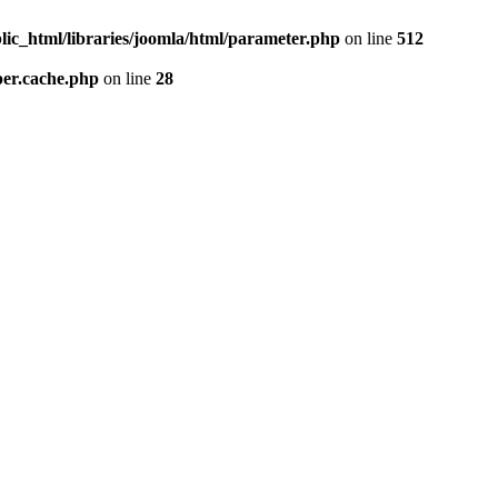
lic_html/libraries/joomla/html/parameter.php
on line
512
per.cache.php
on line
28