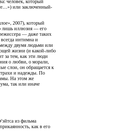
а: человек, который
оте…») или заключенный-
лое», 2007), который
о лишь иллюзия — его
режиссера — даже таких
всегда интимна и
 между двумя людьми или
ющей жизни (и какой-либо
т за тем, как эти люди
ния о любви, о морали,
ые слои, он обращается к
страхи и надежды. По
амы. На этом же
ума, так или иначе
 Уэйтса из фильма
прикаянность, как в его