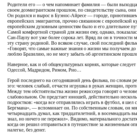
Родители его — о чем напоминает фамилия — были выходцам
своем доэмигрантском прошлом, по свидетельству сына, они
Он родился и вырос в Буэнос-Айресе — городе, приютившем
европейских эмигрантов, прочно связанном с европейской 
европейским духовным ценностям было и его длительное пу
Самой комфортной страной для жизни ему, однако, показалас
Сан-Паулу вот уже более сорока лет. Вряд ли он в точности м
эту страну родиной. Во всяком случае, свой последний филь
«Говорят, что самые важные знания о жизни мы получаем до д
люблю Бразилию, но не могу забыть об аргентинском прошл
Наверное, как и об общекультурных корнях, которые следует 
Одессой, Мадридом, Римом, Рио…
Герой последнего на сегодняшний день фильма, по словам ре
эго: человек слабый, отчасти игрушка в руках женщин, прот
Между тем обстоятельства жизни режиссера говорят о челове
слабовольном. Он предстает юношей, действительно нескол
подростков: «когда все отправлялись играть в футбол, я шел
Бергмана», — вспоминает он. По собственным словам, он мн
четырнадцать думал, как тридцатилетний, в восемнадцать выг
знал, но ничего не пережил». Видимо, материального достатк
когда он решил отправиться в путешествие за жизненным опы
налегке, без денег.