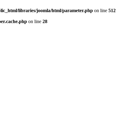
lic_html/libraries/joomla/html/parameter.php
on line
512
per.cache.php
on line
28