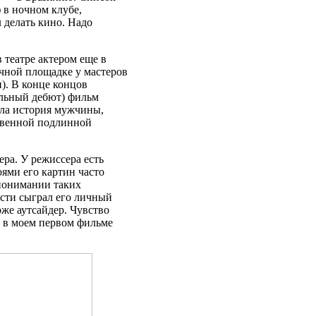
 в ночном клубе,
 делать кино. Надо
 театре актером еще в
чной площадке у мастеров
). В конце концов
альный дебют) фильм
ыла история мужчины,
ственной подлинной
ра. У режиссера есть
ями его картин часто
 понимании таких
ости сыграл его личный
оже аутсайдер. Чувство
и в моем первом фильме