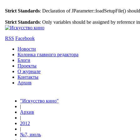
Strict Standards
: Declaration of JParameter::loadSetupFile() shoul
Strict Standards
: Only variables should be assigned by reference i
RSS
Facebook
Новости
Колонка главного редактора
Блоги
Проекты
О журнале
Контакты
Архив
"Искусство кино"
|
Архив
|
2012
|
№7, июль