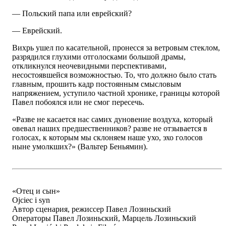
— Польский папа или еврейский?
— Еврейский.
Вихрь ушел по касательной, пронесся за ветровым стеклом,
разрядился глухими отголосками большой драмы,
откликнулся неочевидными перспективами,
несостоявшейся возможностью. То, что должно было стать
главным, прошить кадр постоянным смысловым
напряжением, уступило частной хронике, границы которой
Павел побоялся или не смог пересечь.
«Разве не касается нас самих дуновение воздуха, который
овевал наших предшественников? разве не отзывается в
голосах, к которым мы склоняем наше ухо, эхо голосов
ныне умолкших?» (Вальтер Беньямин).
«Отец и сын»
Ojciec i syn
Автор сценария, режиссер Павел Лозиньский
Операторы Павел Лозиньский, Марцель Лозиньский