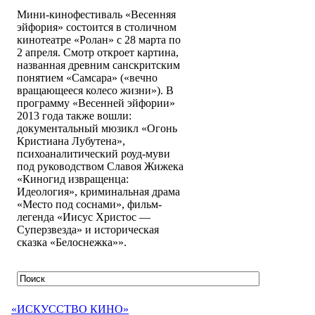
Мини-кинофестиваль «Весенняя
эйфория» состоится в столичном
кинотеатре «Ролан» с 28 марта по
2 апреля. Смотр откроет картина,
названная древним санскритским
понятием «Самсара» («вечно
вращающееся колесо жизни»). В
программу «Весенней эйфории»
2013 года также вошли:
документальный мюзикл «Огонь
Кристиана Лубутена»,
психоаналитический роуд-муви
под руководством Славоя Жижека
«Киногид извращенца:
Идеология», криминальная драма
«Место под соснами», фильм-
легенда «Иисус Христос —
Суперзвезда» и историческая
сказка «Белоснежка»».
«ИСКУССТВО КИНО»