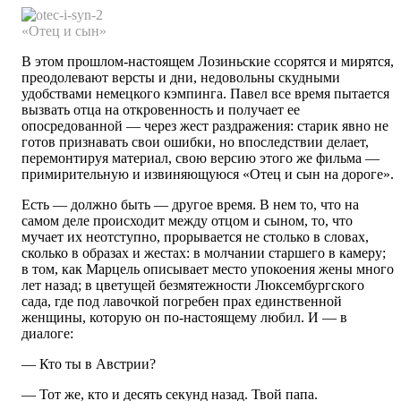
«Отец и сын»
В этом прошлом-настоящем Лозиньские ссорятся и мирятся,
преодолевают версты и дни, недовольны скудными
удобствами немецкого кэмпинга. Павел все время пытается
вызвать отца на откровенность и получает ее
опосредованной — через жест раздражения: старик явно не
готов признавать свои ошибки, но впоследствии делает,
перемонтируя материал, свою версию этого же фильма —
примирительную и извиняющуюся «Отец и сын на дороге».
Есть — должно быть — другое время. В нем то, что на
самом деле происходит между отцом и сыном, то, что
мучает их неотступно, прорывается не столько в словах,
сколько в образах и жестах: в молчании старшего в камеру;
в том, как Марцель описывает место упокоения жены много
лет назад; в цветущей безмятежности Люксембургского
сада, где под лавочкой погребен прах единственной
женщины, которую он по-настоящему любил. И — в
диалоге:
— Кто ты в Австрии?
— Тот же, кто и десять секунд назад. Твой папа.