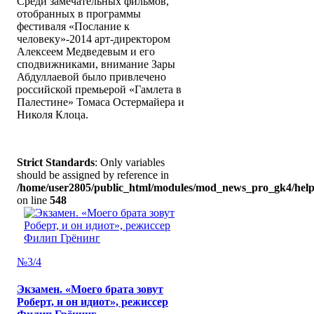
Среди замечательных фильмов,
отобранных в программы
фестиваля «Послание к
человеку»-2014 арт-директором
Алексеем Медведевым и его
сподвижниками, внимание Зары
Абдуллаевой было привлечено
российской премьерой «Гамлета в
Палестине» Томаса Остермайера и
Николя Клоца.
Strict Standards
: Only variables
should be assigned by reference in
/home/user2805/public_html/modules/mod_news_pro_gk4/help
on line
548
№3/4
Экзамен. «Моего брата зовут
Роберт, и он идиот», режиссер