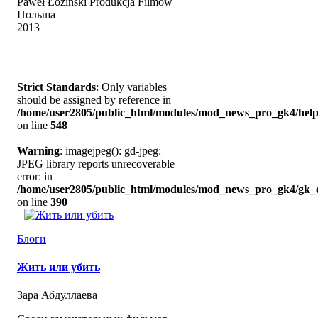
Paweł Łoziński Produkcja Filmów
Польша
2013
Strict Standards
: Only variables
should be assigned by reference in
/home/user2805/public_html/modules/mod_news_pro_gk4/help
on line
548
Warning
: imagejpeg(): gd-jpeg:
JPEG library reports unrecoverable
error: in
/home/user2805/public_html/modules/mod_news_pro_gk4/gk_c
on line
390
Блоги
Жить или убить
Зара Абдуллаева