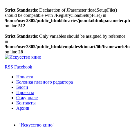
Strict Standards
: Declaration of JParameter::loadSetupFile()
should be compatible with JRegistry::loadSetupFile() in
/home/user2805/public_html/libraries/joomla/html/parameter.p
on line
512
Strict Standards
: Only variables should be assigned by reference
in
/home/user2805/public_html/templates/kinoart/lib/framework/h
on line
28
RSS
Facebook
Новости
Колонка главного редактора
Блоги
Проекты
О журнале
Контакты
Архив
"Искусство кино"