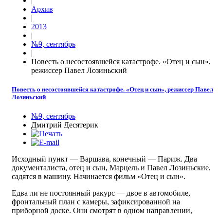
|
Архив
|
2013
|
№9, сентябрь
|
Повесть о несостоявшейся катастрофе. «Отец и сын»,
режиссер Павел Лозиньский
Повесть о несостоявшейся катастрофе. «Отец и сын», режиссер Павел
Лозиньский
№9, сентябрь
Дмитрий Десятерик
Исходный пункт — Варшава, конечный — Париж. Два
документалиста, отец и сын, Марцель и Павел Лозиньские,
садятся в машину. Начинается фильм «Отец и сын».
Едва ли не постоянный ракурс — двое в автомобиле,
фронтальный план с камеры, зафиксированной на
приборной доске. Они смотрят в одном направлении,