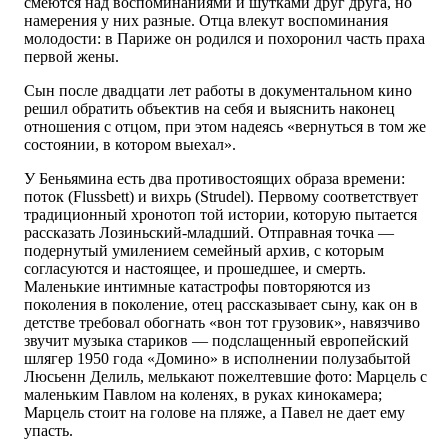
смеются над воспоминаниями и шутками друг друга, но
намерения у них разные. Отца влекут воспоминания
молодости: в Париже он родился и похоронил часть праха
первой жены.
Сын после двадцати лет работы в документальном кино
решил обратить объектив на себя и выяснить наконец
отношения с отцом, при этом надеясь «вернуться в том же
состоянии, в котором выехал».
У Беньямина есть два противостоящих образа времени:
поток (Flussbett) и вихрь (Strudel). Первому соответствует
традиционный хронотоп той истории, которую пытается
рассказать Лозиньский-младший. Отправная точка —
подернутый умилением семейный архив, с которым
согласуются и настоящее, и прошедшее, и смерть.
Маленькие интимные катастрофы повторяются из
поколения в поколение, отец рассказывает сыну, как он в
детстве требовал обогнать «вон тот грузовик», навязчиво
звучит музыка стариков — подслащенный европейский
шлягер 1950 года «Домино» в исполнении полузабытой
Люсьенн Делиль, мелькают пожелтевшие фото: Марцель с
маленьким Павлом на коленях, в руках кинокамера;
Марцель стоит на голове на пляже, а Павел не дает ему
упасть.