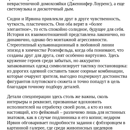
неврастеничной домохозяйки (Дженнифер Лоуренс), а еще
светомузыка и дискотечный дым.
Сидни и Ирвина привлекли друг в друге чувственность,
чуткость, пластичность. Они оба верят в «более
элегантное», то есть спокойно солидное, будущее для себя.
История их взаимоотношений представлена лаконично, но
динамично, однако без монтажной агрессивности.
Стереотипный кульминационный в любовной линии
эпизод в химчистке Розенфельда, когда оба понимают, что
созданы друг для друга, снят особенно виртуозно. Здесь
кружение героев среди забытых, но аккуратно
запакованных одежд символизирует тактику постановщика:
из дорогих одеяний составить такие озорные комбинации,
которые очаруют зрителя, выгодно подчеркнут достоинства
фигурантов плутовского сюжета и точно попадут в цель
благодаря точному подбору деталей.
Детали спецоперации здесь столь же важны, сколь
интерьеры и реквизит, призванные вдохновить
исполнителей на отработку своей роли, а кто из них
настоящий, кто фейковый – различимо лишь для истинных
знатоков, как в случае подлинника и его копии; недаром
Ирвин обговаривает подробности задания с фэбээровцем в
картинной галерее, где среди живописных шедевров