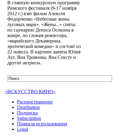
В главную конкурсную программу
Римского фестиваля (9-17 ноября
2012 г.) взят фильм Алексея
Федорченко «Небесные жены
луговых мари». «Жены...» сняты
по сценарию Дениса Осокина в
жанре, по словам режиссера,
«марийского Декамерона,
эротической комедии» и состоят из
22 новелл. В картине заняты Юлия
Ауг, Яна Троянова, Яна Сексте и
другие актрисы.
«ИСКУССТВО КИНО»
Распространение
Distribution
Подписка
Subscription
Правила использования
Legal