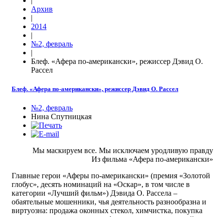
|
Архив
|
2014
|
№2, февраль
|
Блеф. «Афера по-американски», режиссер Дэвид О.
Рассел
Блеф. «Афера по-американски», режиссер Дэвид О. Рассел
№2, февраль
Нина Спутницкая
Мы маскируем все. Мы исключаем уродливую правду
Из фильма «Афера по-американски»
Главные герои «Аферы по-американски» (премия «Золотой
глобус», десять номинаций на «Оскар», в том числе в
категории «Лучший фильм») Дэвида О. Рассела –
обаятельные мошенники, чья деятельность разнообразна и
виртуозна: продажа оконных стекол, химчистка, покупка