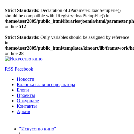
Strict Standards
: Declaration of JParameter::loadSetupFile()
should be compatible with JRegistry::loadSetupFile() in
/home/user2805/public_html/libraries/joomla/html/parameter.p
on line
512
Strict Standards
: Only variables should be assigned by reference
in
/home/user2805/public_html/templates/kinoart/lib/framework/h
on line
28
RSS
Facebook
Новости
Колонка главного редактора
Блоги
Проекты
О журнале
Контакты
Архив
"Искусство кино"