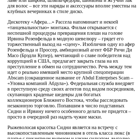
ламе или шифона, шляпы-федоры, шиньоны и жгучий лак
для волос – все эти наряды и аксессуары вполне уместны на
клубных вечеринках в стиле диско.
Дискотеку «Афера…» Рассела напоминает и некоей
«танцевальностью» монтажа. Фильм открывается с
неспешной процедуры превращения плеши на голове
Ирвина Розенфельда в модную шевелюру – грядет его
торжественный выход на «сцену». Изобличив одну из афер
Розенфельда и Проссер, амбициозный агент ФБР Ричи Ди
Масо (Брэдли Купер), мечтающий о славе победителя над
коррупцией в США, предлагает закрыть глаза на их
преступление в обмен на сотрудничество. Речь между тем
идет о реально имевшей место крупной спецоперации
Abscam (сокращенное название от Abdul Enterprises Scam –
«Уловка компаний Абдула»). Федеральная служба внедряет
в преступную среду своих агентов под видом посредников,
скупающих краденые шедевры для богатых
коллекционеров Ближнего Востока, чтобы расследовать
незаконную торговлю. Попавшим в число подставных
Сидни и Ирвину ничего особенного делать не придется –
просто в очередной раз надеть чужие маски.
Рыжеволосая красотка Сидни является на встречу с
высокопоставленным чиновником в отель класса люкс (в
платье с пикантным вырезом и узким силуэтом, выгодно