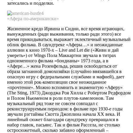
затесались и подделки.
«Афера по-американски»
Жизненное кредо Ирвина и Сидни, все время играющих,
вынужденных (ради выживания, только ради этого) все
время прикидываться, выражает эклектичный музыкальный
облик фильма. В саундтреке «Аферы…» и неожиданные
аллюзии к кино 1970-х – Live and Let die («Живи и дай
умереть») от Wings Пола Маккартни звучала в титрах
одноименного фильма «бондианы» 1973 года, а в
«Афере…» жена Розенфельда, решив освободиться от
образа загнанной домохозяйки (случайно ввязавшейся в
опасную игру с федеральными службами и мафией), дает
именно этой рок-композиции свое неожиданное
«прочтение». Можно вспомнить и знаменитую «Аферу»
(The Sting, 1973) Джорджа Роя Хилла с Робертом Редфордом
и Полом Ньюменом в роли плутов-хамелеонов. Там
музыкальный ряд тоже не совсем совпадал с
реконструируемым периодом: в фильме про 1930-е годы
звучали рэгтаймы Скотта Джоплина начала ХХ века. И
линейный сюжет благодаря саундтреку превращался в
набор главок, пасьянс. Так и фильм Рассела, не столько
остросюжетный, сколько забавно оформленный –