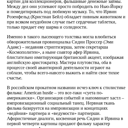
картин для коллекционеров, фальшивые денежные займы.
Между дел они успевают просто побродить по Нью-Йорку
и помедитировать под любимую музыку. То, что Ирвин
Розенфельд (Кристиан Бейл) обладает пивным животиком и
при всяком неудобном случае пьет сердечные таблетки,
только придает ему шарма и солидности.
Именно в такого лысеющего толстяка могла влюбиться
обворожительная провинциалка Сидни Проссер (Эми
Адамс) – недавняя стриптизерша, затем секретарша
«Космополитен», а ныне соавтор афер Ирвина,
блистательно имитирующая британский акцент, изображая
английскую аристократку. Мастера плутовства, оба в
процессе своей авантюрной деятельности играют на
соблазн, чтобы всего-навсего выжить и найти свое тихое
счастье.
В российском прокатном названии исчез ключ к стилистике
фильма: American hustlе – это все-таки «суета по-
американски». Организация событий и напоминает хастл –
импровизационный социальный танец. Нервная ткань
фильма базируется на импровизации и концепциях
«ведйния» партнера и «ведумости» партнерши.
Афористичные диалоги, косвенная речь Сидни и Ирвина в
первой четверти картины придают фильму характер