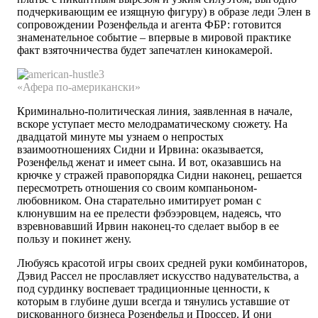
подчеркивающим ее изящную фигуру) в образе леди Элен в
сопровождении Розенфельда и агента ФБР: готовится
знаменательное событие – впервые в мировой практике
факт взяточничества будет запечатлен кинокамерой.
«Афера по-американски»
Криминально-политическая линия, заявленная в начале,
вскоре уступает место мелодраматическому сюжету. На
двадцатой минуте мы узнаем о непрос­тых
взаимоотношениях Сидни и Ирвина: оказывается,
Розенфельд женат и имеет сына. И вот, оказавшись на
крючке у стражей правопорядка Сидни наконец, решается
пересмотреть отношения со своим компаньоном-
любовником. Она старательно имитирует роман с
клюнувшим на ее прелести фэбээровцем, надеясь, что
взревновавший Ирвин наконец-то сделает выбор в ее
пользу и покинет жену.
Любуясь красотой игры своих средней руки комбинаторов,
Дэвид Рассел не прославляет искусство надувательства, а
под сурдинку воспевает традиционные ценности, к
которым в глубине души всегда и тянулись уставшие от
рискованного бизнеса Розенфельд и Проссер. И они