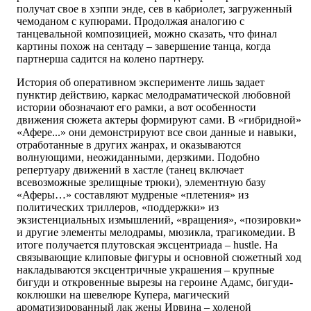
получат свое в хэппи энде, сев в кабриолет, загруженный
чемоданом с купюрами. Продолжая аналогию с
танцевальной композицией, можно сказать, что финал
картины похож на сентаду – завершение танца, когда
партнерша садится на колено партнеру.
История об оперативном эксперименте лишь задает
пунктир действию, каркас мелодраматической любовной
истории обозначают его рамки, а вот особенности
движения сюжета актеры формируют сами. В «гибридной»
«Афере...» они демонстрируют все свои данные и навыки,
отработанные в других жанрах, и оказываются
волнующими, неожиданными, дерзкими. Подобно
репертуару движений в хастле (танец включает
всевозможные зрелищные трюки), элементную базу
«Аферы…» составляют мудреные «плетения» из
политических триллеров, «поддержки» из
экзистенциальных измышлений, «вращения», «позировки»
и другие элементы мелодрамы, мюзикла, трагикомедии. В
итоге получается плутовская эксцентриада – hustle. На
связывающие клиповые фигуры и основной сюжетный ход
накладываются эксцентричные украшения – крупные
бигуди и откровенные вырезы на героине Адамс, бигуди-
коклюшки на шевелюре Купера, магический
ароматизированный лак жены Ирвина – холеной