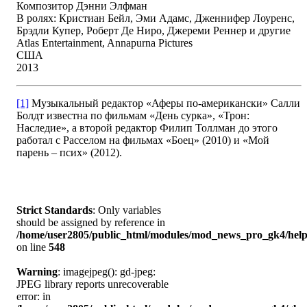
Композитор Дэнни Элфман
В ролях: Кристиан Бейл, Эми Адамс, Дженнифер Лоуренс,
Брэдли Купер, Роберт Де Ниро, Джереми Реннер и другие
Atlas Entertainment, Annapurna Pictures
США
2013
[1]
Музыкальный редактор «Аферы по-американски» Салли
Болдт известна по фильмам «День сурка», «Трон:
Наследие», а второй редактор Филип Толлман до этого
работал с Расселом на фильмах «Боец» (2010) и «Мой
парень – псих» (2012).
Strict Standards
: Only variables
should be assigned by reference in
/home/user2805/public_html/modules/mod_news_pro_gk4/help
on line
548
Warning
: imagejpeg(): gd-jpeg:
JPEG library reports unrecoverable
error: in