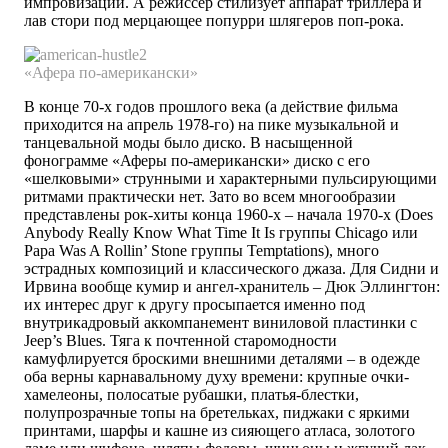
импровизации. А режиссер стилизует аппарат триллера и
лав стори под мерцающее попурри шлягеров поп-рока.
«Афера по-американски»
В конце 70-х годов прошлого века (а действие фильма
приходится на апрель 1978-го) на пике музыкальной и
танцевальной моды было диско. В насыщенной
фонограмме «Аферы по-американски» диско с его
«шелковыми» струнными и характерными пульсирующими
ритмами практически нет. Зато во всем многообразии
представлены рок-хиты конца 1960-х – начала 1970-х (Does
Anybody Really Know What Time It Is группы Chicago или
Papa Was A Rollin’ Stone группы Temptations), много
эстрадных композиций и классического джаза. Для Сидни и
Ирвина вообще кумир и ангел-хранитель – Дюк Эллингтон:
их интерес друг к другу просыпается именно под
внутрикадровый аккомпанемент виниловой пластинки с
Jeep’s Blues. Тяга к почтенной старомодности
камуфлируется броскими внешними деталями – в одежде
оба верны карнавальному духу времени: крупные очки-
хамелеоны, полосатые рубашки, платья-блестки,
полупрозрачные топы на бретельках, пиджаки с яркими
принтами, шарфы и кашне из сияющего атласа, золотого