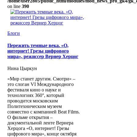
/home/user2805/public_html/modules/mod_news_pro_gk4/gk_c
on line
390
Блоги
Пережить темные века. «О,
интернет! Грезы цифрового
мира», режиссер Вернер Херцог
Нина Цыркун
«Мир станет другим. Смотри» –
это слоган VI Международного
фестиваля кино о науке и
технологиях 360°, который
проводится московским
Политехническим музеем
совместно с компанией Beat Films.
О фильме открытия –
документальной ленте Вернера
Херцога «О, интернет! Грезы
цифрового мира», конце октября