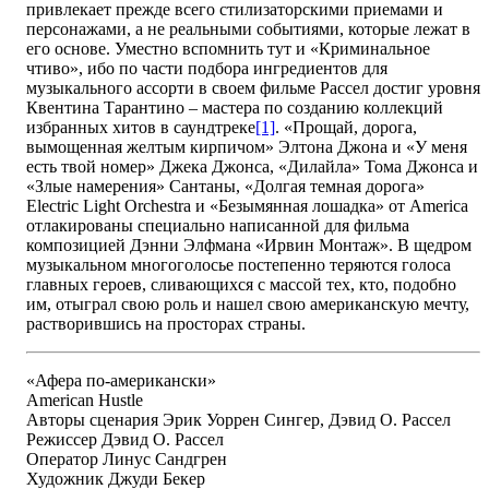
привлекает прежде всего стилизаторскими приемами и
персонажами, а не реальными событиями, которые лежат в
его основе. Уместно вспомнить тут и «Криминальное
чтиво», ибо по части подбора ингредиентов для
музыкального ассорти в своем фильме Рассел достиг уровня
Квентина Тарантино – мастера по созданию коллекций
избранных хитов в саундтреке
[1]
. «Прощай, дорога,
вымощенная желтым кирпичом» Элтона Джона и «У меня
есть твой номер» Джека Джонса, «Дилайла» Тома Джонса и
«Злые намерения» Сантаны, «Долгая темная дорога»
Electric Light Orchestra и «Безымянная лошадка» от America
отлакированы специально написанной для фильма
композицией Дэнни Элфмана «Ирвин Монтаж». В щед­ром
музыкальном многоголосье постепенно теряются голоса
главных героев, сливающихся с массой тех, кто, подобно
им, отыграл свою роль и нашел свою американскую мечту,
растворившись на просторах страны.
«Афера по-американски»
American Hustle
Авторы сценария Эрик Уоррен Сингер, Дэвид О. Рассел
Режиссер Дэвид О. Рассел
Оператор Линус Сандгрен
Художник Джуди Бекер