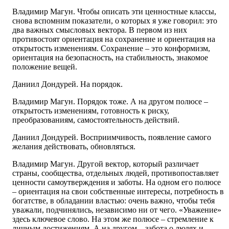
Владимир Магун. Чтобы описать эти ценностные классы,
снова вспомним показатели, о которых я уже говорил: это
два важных смысловых вектора. В первом из них
противостоят ориентация на сохранение и ориентация на
открытость изменениям. Сохранение – это конформизм,
ориентация на безопасность, на стабильность, знакомое
положение вещей.
Даниил Дондурей. На порядок.
Владимир Магун. Порядок тоже. А на другом полюсе –
открытость изменениям, готовность к риску,
преобразованиям, самостоятельность действий.
Даниил Дондурей. Восприимчивость, появление самого
желания действовать, обновляться.
Владимир Магун. Другой вектор, который различает
страны, сообщества, отдельных людей, противопоставляет
ценности самоутверждения и заботы. На одном его полюсе
– ориентация на свои собственные интересы, потребность в
богатстве, в обладании властью: очень важно, чтобы тебя
уважали, подчинялись, независимо ни от чего. «Уважение»
здесь ключевое слово. На этом же полюсе – стремление к
личным достижениям. А на другом – забота о людях и