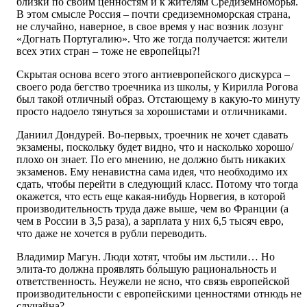
близки по своим ценностям и к жителям Средиземноморья.
В этом смысле Россия – почти средиземноморская страна,
не случайно, наверное, в свое время у нас возник лозунг
«Догнать Португалию». Что же тогда получается: жители
всех этих стран – тоже не европейцы?!
Скрытая основа всего этого антиевропейского дискурса –
своего рода бегство троечника из школы, у Кирилла Рогова
был такой отличный образ. Отстающему в какую-то минуту
просто надоело тянуться за хорошистами и отличниками.
Даниил Дондурей. Во-первых, троечник не хочет сдавать
экзамены, поскольку будет видно, что и насколько хорошо/
плохо он знает. По его мнению, не должно быть никаких
экзаменов. Ему ненавистна сама идея, что необходимо их
сдать, чтобы перейти в следующий класс. Потому что тогда
окажется, что есть еще какая-нибудь Норвегия, в которой
производительность труда даже выше, чем во Франции (а
чем в России в 3,5 раза), а зарплата у них 6,5 тысяч евро,
что даже не хочется в рубли переводить.
Владимир Магун. Люди хотят, чтобы им льстили… Но
элита-то должна проявлять бо́льшую рациональность и
ответственность. Неужели не ясно, что связь европейской
производительности с европейскими ценностями отнюдь не
случайна?