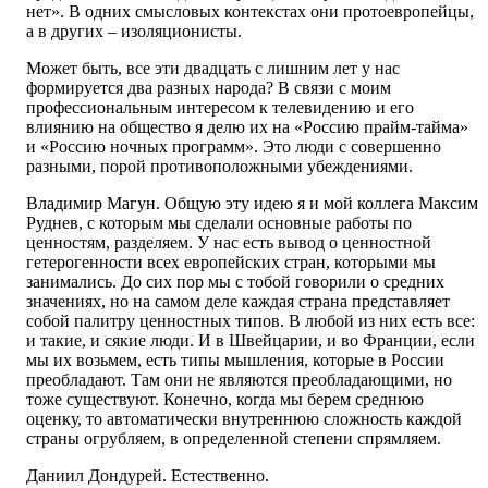
нет». В одних смысловых контекстах они протоевропейцы,
а в других – изоляционисты.
Может быть, все эти двадцать с лишним лет у нас
формируется два разных народа? В связи с моим
профессиональным интересом к телевидению и его
влиянию на общество я делю их на «Россию прайм-тайма»
и «Россию ночных программ». Это люди с совершенно
разными, порой противоположными убеждениями.
Владимир Магун. Общую эту идею я и мой коллега Максим
Руднев, с которым мы сделали основные работы по
ценностям, разделяем. У нас есть вывод о ценностной
гетерогенности всех европейских стран, которыми мы
занимались. До сих пор мы с тобой говорили о средних
значениях, но на самом деле каждая страна представляет
собой палитру ценностных типов. В любой из них есть все:
и такие, и сякие люди. И в Швейцарии, и во Франции, если
мы их возьмем, есть типы мышления, которые в России
преобладают. Там они не являются преобладающими, но
тоже существуют. Конечно, когда мы берем среднюю
оценку, то автоматически внутреннюю сложность каждой
страны огрубляем, в определенной степени спрямляем.
Даниил Дондурей. Естественно.