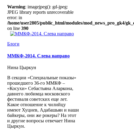
Warning
: imagejpeg(): gd-jpeg:
JPEG library reports unrecoverable
error: in
/home/user2805/public_html/modules/mod_news_pro_gk4/gk_c
on line
390
Блоги
ММКФ-2014. Слева направо
Нина Цыркун
В секции «Специальные показы»
прошедшего 36-го ММКФ –
«Косухи» Себастьяна Аларкона,
давнего любимца московского
фестиваля советских еще лет.
Какое отношение к чилийцу
имеют Хуциев, Адабашьян и наши
байкеры, они же рокеры? На этот
и другие вопросы отвечает Нина
Цыркун.