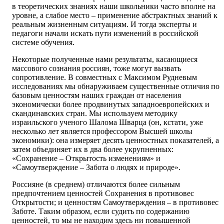
в теоретических знаниях наши школьники часто вполне на
уровне, а слабое место – применение абстрактных знаний к
реальным жизненным ситуациям. И тогда эксперты и
педагоги начали искать пути изменений в российской
системе обучения.
Некоторые полученные нами результаты, касающиеся
массового сознания россиян, тоже могут вызвать
сопротивление. В совместных с Максимом Рудневым
исследованиях мы обнаруживаем существенные отличия по
базовым ценностям наших граждан от населения
экономически более продвинутых западноевропейских и
скандинавских стран. Мы используем методику
израильского ученого Шалома Шварца (он, кстати, уже
несколько лет является профессором Высшей школы
экономики): она измеряет десять ценностных показателей, а
затем объединяет их в два более укрупненных:
«Сохранение – Открытость изменениям» и
«Самоутверждение – Забота о людях и природе».
Россияне (в среднем) отличаются более сильным
предпочтением ценностей Сохранения в противовес
Открытости; и ценностям Самоутверждения – в противовес
Заботе. Таким образом, если судить по содержанию
ценностей, то мы не находим здесь ни повышенной