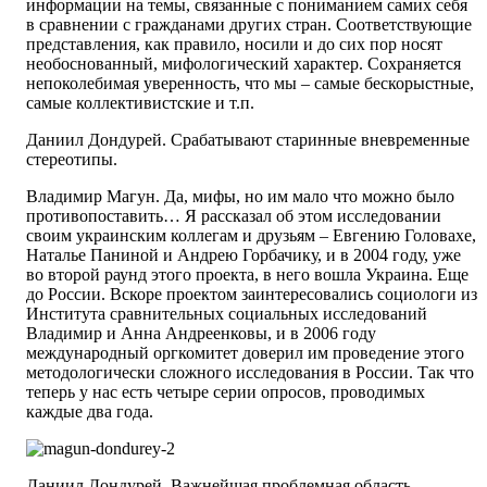
информации на темы, связанные с пониманием самих себя
в сравнении с гражданами других стран. Соответствующие
представления, как правило, носили и до сих пор носят
необоснованный, мифологический характер. Сохраняется
непоколебимая уверенность, что мы – самые бескорыстные,
самые коллективистские и т.п.
Даниил Дондурей. Срабатывают старинные вневременные
стереотипы.
Владимир Магун. Да, мифы, но им мало что можно было
противопоставить… Я рассказал об этом исследовании
своим украинским коллегам и друзьям – Евгению Головахе,
Наталье Паниной и Андрею Горбачику, и в 2004 году, уже
во второй раунд этого проекта, в него вошла Украина. Еще
до России. Вскоре проектом заинтересовались социологи из
Института сравнительных социальных исследований
Владимир и Анна Андреенковы, и в 2006 году
международный оргкомитет доверил им проведение этого
методологически сложного исследования в России. Так что
теперь у нас есть четыре серии опросов, проводимых
каждые два года.
Даниил Дондурей. Важнейшая проблемная область –