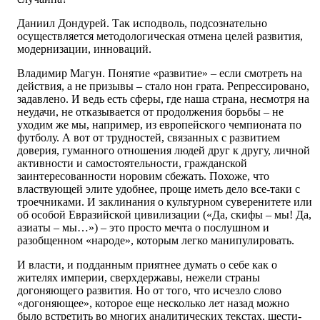
Даниил Дондурей. Так исподволь, подсознательно
осуществляется методологическая отмена целей развития,
модернизации, инноваций.
Владимир Магун. Понятие «развитие» – если смотреть на
действия, а не призывы – стало нон грата. Репрессировано,
задавлено. И ведь есть сферы, где наша страна, несмотря на
неудачи, не отказывается от продолжения борьбы – не
уходим же мы, например, из европейского чемпионата по
футболу. А вот от трудностей, связанных с развитием
доверия, гуманного отношения людей друг к другу, личной
активности и самостоятельности, гражданской
заинтересованности норовим сбежать. Похоже, что
властвующей элите удобнее, проще иметь дело все-таки с
троечниками. И заклинания о культурном суверенитете или
об особой Евразийской цивилизации («Да, скифы – мы! Да,
азиаты – мы…») – это просто мечта о послушном и
разобщенном «народе», которым легко манипулировать.
И власти, и подданным приятнее думать о себе как о
жителях империи, сверхдержавы, нежели страны
догоняющего развития. Но от того, что исчезло слово
«догоняющее», которое еще несколько лет назад можно
было встретить во многих аналитических текстах, шести-