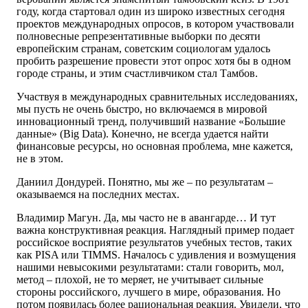
году, когда стартовал один из широко известных сегодня
проектов международных опросов, в котором участвовали
полновесные репрезентативные выборки по десяти
европейским странам, советским социологам удалось
пробить разрешение провести этот опрос хотя бы в одном
городе страны, и этим счастливчиком стал Тамбов.
Участвуя в международных сравнительных исследованиях,
мы пусть не очень быстро, но включаемся в мировой
инновационный тренд, получивший название «Большие
данные» (Big Data). Конечно, не всегда удается найти
финансовые ресурсы, но основная проблема, мне кажется,
не в этом.
Даниил Дондурей. Понятно, мы же – по результатам –
оказываемся на последних местах.
Владимир Магун. Да, мы часто не в авангарде… И тут
важна конструктивная реакция. Наглядный пример подает
российское восприятие результатов учебных тестов, таких
как PISA или TIMMS. Началось с удивления и возмущения
нашими невысокими результатами: стали говорить, мол,
метод – плохой, не то меряет, не учитывает сильные
стороны российского, лучшего в мире, образования. Но
потом появилась более рациональная реакция. Увидели, что