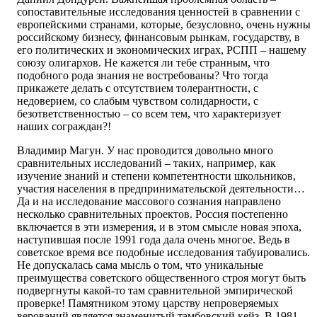
сопоставительные исследования ценностей в сравнении с
европейскими странами, которые, безусловно, очень нужны
российскому бизнесу, финансовым рынкам, государству, в
его политических и экономических играх, РСПП – нашему
союзу олигархов. Не кажется ли тебе странным, что
подобного рода знания не востребованы? Что тогда
прикажете делать с отсутствием толерантности, с
недоверием, со слабым чувством солидарности, с
безответственностью – со всем тем, что характеризует
наших сограждан?!
Владимир Магун. У нас проводится довольно много
сравнительных исследований – таких, например, как
изучение знаний и степени компетентности школьников,
участия населения в предпринимательской деятельности…
Да и на исследование массового сознания направлено
несколько сравнительных проектов. Россия постепенно
включается в эти измерения, и в этом смысле новая эпоха,
наступившая после 1991 года дала очень многое. Ведь в
советское время все подобные исследования табуировались.
Не допускалась сама мысль о том, что уникальные
преимущества советского общественного строя могут быть
подвергнуты какой-то там сравнительной эмпирической
проверке! Памятником этому царству непроверяемых
верований является знаменитый тамбовский кейз. В 1981