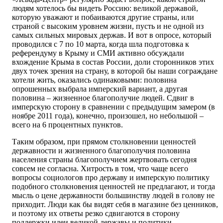
людям хотелось бы видеть Россию: великой державой,
которую уважают и побаиваются другие страны, или
страной с высоким уровнем жизни, пусть и не одной из
самых сильных мировых держав. И вот в опросе, который
проводился с 7 по 10 марта, когда шла подготовка к
референдуму в Крыму и СМИ активно обсуждали
вхождение Крыма в состав России, доли сторонников этих
двух точек зрения на страну, в которой бы наши сограждане
хотели жить, оказались одинаковыми: половина
опрошенных выбрала имперский вариант, а другая
половина – жизненное благополучие людей. Сдвиг в
имперскую сторону в сравнении с предыдущим замером (в
ноябре 2011 года), конечно, произошел, но небольшой –
всего на 6 процентных пунктов.
Таким образом, при прямом столкновении ценностей
державности и жизненного благополучия половина
населения страны благополучием жертвовать сегодня
совсем не согласна. Хитрость в том, что чаще всего
вопросы социологов про державу и имперскую политику
подобного столкновения ценностей не предлагают, и тогда
мысль о цене державности большинству людей в голову не
приходит. Люди как бы видят себя в магазине без ценников,
и поэтому их ответы резко сдвигаются в сторону
поддержки идеи великой державы и политики,