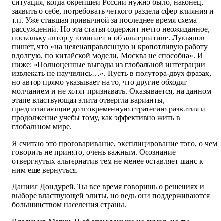
ситуация, когда окрепшей России нужно было, наконец,
заявить о себе, потребовать четкого раздела сфер влияния и
т.п. Уже ставшая привычной за последнее время схема
рассуждений. Но эта статья содержит нечто неожиданное,
поскольку автор упоминает и об альтернативе. Лукьянов
пишет, что «на целенаправленную и кропотливую работу
вдолгую, по китайской модели, Москва не способна». И
ниже: «Полноценные выгоды из глобальной интеграции
извлекать не научились…». Пусть в полутора-двух фразах,
но автор прямо указывает на то, что другие обходят
молчанием и не хотят признавать. Оказывается, на данном
этапе властвующая элита отвергла варианты,
предполагающие долговременную стратегию развития и
продолжение учебы тому, как эффективно жить в
глобальном мире.
Я считаю это проговаривание, эксплицирование того, о чем
говорить не принято, очень важным. Осознание
отвергнутых альтернатив тем не менее оставляет шанс к
ним еще вернуться.
Даниил Дондурей. Ты все время говоришь о решениях и
выборе властвующей элиты, но ведь они поддерживаются
большинством населения страны.