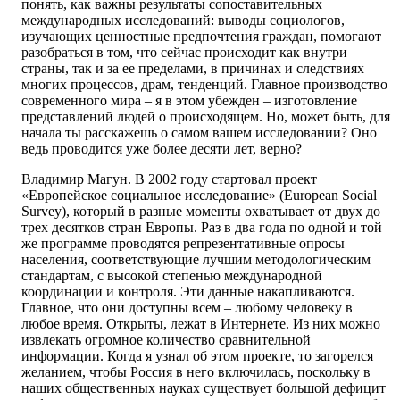
понять, как важны результаты сопоставительных
международных исследований: выводы социологов,
изучающих ценностные предпочтения граждан, помогают
разобраться в том, что сейчас происходит как внутри
страны, так и за ее пределами, в причинах и следствиях
многих процессов, драм, тенденций. Главное производство
современного мира – я в этом убежден – изготовление
представлений людей о происходящем. Но, может быть, для
начала ты расскажешь о самом вашем исследовании? Оно
ведь проводится уже более десяти лет, верно?
Владимир Магун. В 2002 году стартовал проект
«Европейское социальное исследование» (European Social
Survey), который в разные моменты охватывает от двух до
трех десятков стран Европы. Раз в два года по одной и той
же программе проводятся репрезентативные опросы
населения, соответствующие лучшим методологическим
стандартам, с высокой степенью международной
координации и контроля. Эти данные накапливаются.
Главное, что они доступны всем – любому человеку в
любое время. Открыты, лежат в Интернете. Из них можно
извлекать огромное количество сравнительной
информации. Когда я узнал об этом проекте, то загорелся
желанием, чтобы Россия в него включилась, поскольку в
наших общественных науках существует большой дефицит