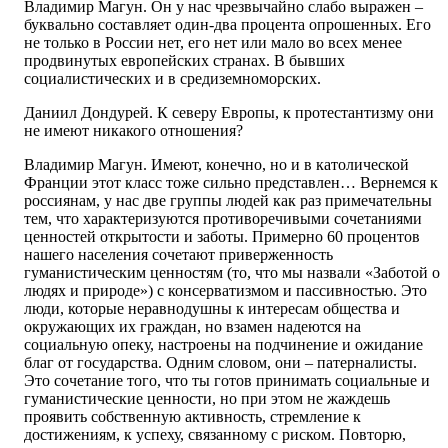
Владимир Магун. Он у нас чрезвычайно слабо выражен –
буквально составляет один-два процента опрошенных. Его
не только в России нет, его нет или мало во всех менее
продвинутых европейских странах. В бывших
социалистических и в средиземноморских.
Даниил Дондурей. К северу Европы, к протестантизму они
не имеют никакого отношения?
Владимир Магун. Имеют, конечно, но и в католической
Франции этот класс тоже сильно представлен… Вернемся к
россиянам, у нас две группы людей как раз примечательны
тем, что характеризуются противоречивыми сочетаниями
ценностей открытости и заботы. Примерно 60 процентов
нашего населения сочетают приверженность
гуманистическим ценностям (то, что мы назвали «Заботой о
людях и природе») с консерватизмом и пассивностью. Это
люди, которые неравнодушны к интересам общества и
окружающих их граждан, но взамен надеются на
социальную опеку, настроены на подчинение и ожидание
благ от государства. Одним словом, они – патерналисты.
Это сочетание того, что ты готов принимать социальные и
гуманистические ценности, но при этом не жаждешь
проявить собственную активность, стремление к
достижениям, к успеху, связанному с риском. Повторю,