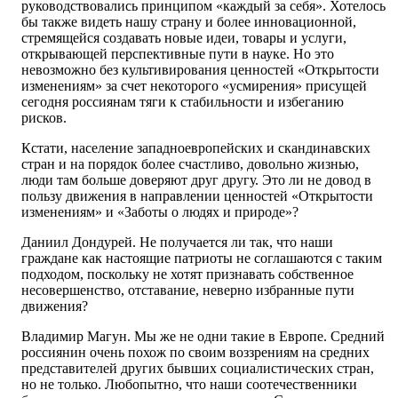
руководствовались принципом «каждый за себя». Хотелось
бы также видеть нашу страну и более инновационной,
стремящейся создавать новые идеи, товары и услуги,
открывающей перспективные пути в науке. Но это
невозможно без культивирования ценностей «Открытости
изменениям» за счет некоторого «усмирения» присущей
сегодня россиянам тяги к стабильности и избеганию
рисков.
Кстати, население западноевропейских и скандинавских
стран и на порядок более счастливо, довольно жизнью,
люди там больше доверяют друг другу. Это ли не довод в
пользу движения в направлении ценностей «Открытости
изменениям» и «Заботы о людях и природе»?
Даниил Дондурей. Не получается ли так, что наши
граждане как настоящие пат­риоты не соглашаются с таким
подходом, поскольку не хотят признавать собственное
несовершенство, отставание, неверно избранные пути
движения?
Владимир Магун. Мы же не одни такие в Европе. Средний
россиянин очень похож по своим воззрениям на средних
представителей других бывших социалистических стран,
но не только. Любопытно, что наши соотечественники