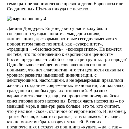
семикратное экономическое прево­сходство Евросоюза или
Соединенных Штатов никуда не исчезло…
Даниил Дондурей. Еще недавно у нас в ходу были
совершенно чуждые понятия: «модернизация»,
«инновации», «реформы», которые сегодня заменяются
приоритетом таких понятий, как «суверенитет»,
«традиции», «безопасность», «консерватизм». Не кажется
ли тебе, что по отношению к европейским ценностям
Россия представляет собой сегодня три группы, три народа?
Одно большое сообщество совершенно осознанно
понимает, что нет альтернатив, что эти ценности связаны с
уровнем развития нынешней цивилизации, с
действующими, настоящими, а не эфемерными правилами
жизни, с созданием современных технологий, социальных,
гражданских, любых других отношений. В разных
вариантах это около двадцати процентов по-европейски
ориентированного населения. Вторая часть населения – по
меньшей мере, в два-три раза больше, это те, кто считает,
что у нас все «свое», отличное от европейского. И, наконец,
третья Россия, какая-то странная, запутавшаяся. Те люди,
кто не может выбрать из двух моделей. В своих
предпочтениях исходят из принципа «кушать – да, а так –