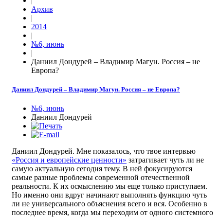
|
Архив
|
2014
|
№6, июнь
|
Даниил Дондурей – Владимир Магун. Россия – не
Европа?
Даниил Дондурей – Владимир Магун. Россия – не Европа?
№6, июнь
Даниил Дондурей
Даниил Дондурей. Мне показалось, что твое интервью
«Россия и европейские ценности»
затрагивает чуть ли не
самую актуальную сегодня тему. В ней фокусируются
самые разные проблемы современной отечественной
реальности. К их ­осмыслению мы еще только приступаем.
Но именно они вдруг начинают выполнять функцию чуть
ли не универсального объяснения всего и вся. Особенно в
последнее время, когда мы переходим от одного системного