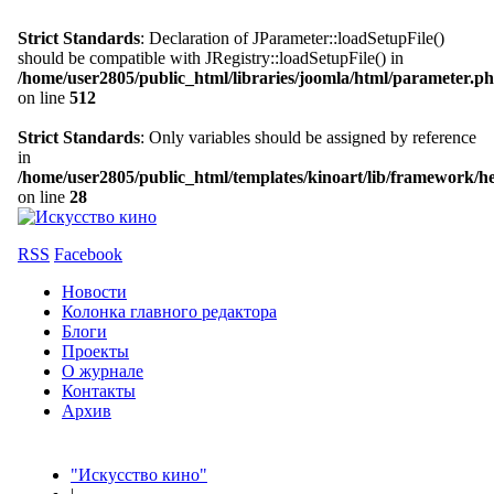
Strict Standards
: Declaration of JParameter::loadSetupFile()
should be compatible with JRegistry::loadSetupFile() in
/home/user2805/public_html/libraries/joomla/html/parameter.p
on line
512
Strict Standards
: Only variables should be assigned by reference
in
/home/user2805/public_html/templates/kinoart/lib/framework/h
on line
28
RSS
Facebook
Новости
Колонка главного редактора
Блоги
Проекты
О журнале
Контакты
Архив
"Искусство кино"