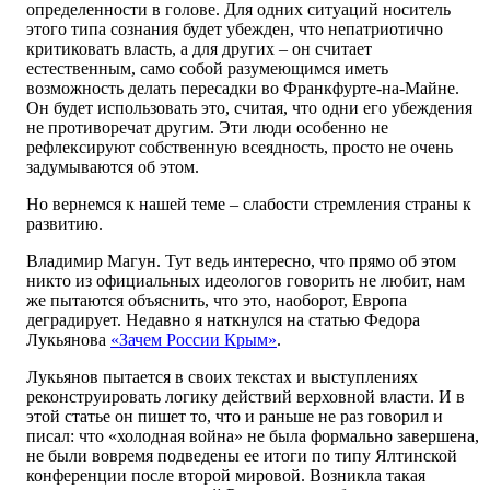
определенности в голове. Для одних ситуаций носитель
этого типа сознания будет убежден, что непатриотично
критиковать власть, а для других – он считает
естественным, само собой разумеющимся иметь
возможность делать пересадки во Франкфурте-на-Майне.
Он будет использовать это, считая, что одни его убеждения
не противоречат другим. Эти люди особенно не
рефлексируют собственную всеядность, просто не очень
задумываются об этом.
Но вернемся к нашей теме – слабости стремления страны к
развитию.
Владимир Магун. Тут ведь интересно, что прямо об этом
никто из официальных идеологов говорить не любит, нам
же пытаются объяснить, что это, наоборот, Европа
деградирует. Недавно я наткнулся на статью Федора
Лукьянова
«Зачем России Крым»
.
Лукьянов пытается в своих текстах и выступлениях
реконструировать логику действий верховной власти. И в
этой статье он пишет то, что и раньше не раз говорил и
писал: что «холодная война» не была формально завершена,
не были вовремя подведены ее итоги по типу Ялтинской
конференции после второй мировой. Возникла такая