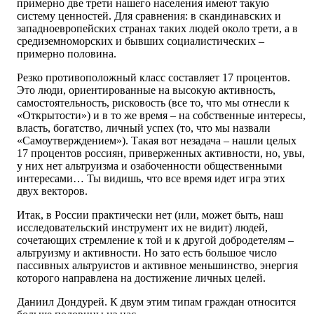
примерно две трети нашего населения имеют такую
систему ценностей. Для сравнения: в скандинавских и
западноевропейских странах таких людей около трети, а в
средиземноморских и бывших социалистических –
примерно половина.
Резко противоположный класс составляет 17 процентов.
Это люди, ориентированные на высокую активность,
самостоятельность, рисковость (все то, что мы отнесли к
«Открытости») и в то же время – на собственные интересы,
власть, богатство, личный успех (то, что мы назвали
«Самоутверждением»). Такая вот незадача – нашли целых
17 процентов россиян, приверженных активности, но, увы,
у них нет альтруизма и озабоченности общественными
интересами… Ты видишь, что все время идет игра этих
двух векторов.
Итак, в России практически нет (или, может быть, наш
исследовательский инструмент их не видит) людей,
сочетающих стремление к той и к другой добродетелям –
альтруизму и активности. Но зато есть большое число
пассивных альтруистов и активное меньшинство, энергия
которого направлена на достижение личных целей.
Даниил Дондурей. К двум этим типам граждан относится