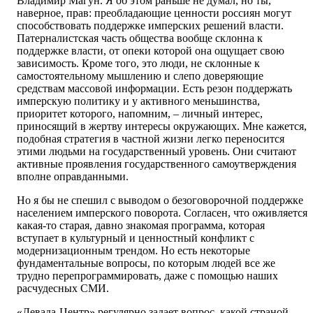
Владимир Магун. Я об этом раньше не думал, но ты,
наверное, прав: преобладающие ценности россиян могут
способствовать поддержке имперских решений власти.
Патерналистская часть общества вообще склонна к
поддержке власти, от опеки которой она ощущает свою
зависимость. Кроме того, это люди, не склонные к
самостоятельному мышлению и слепо доверяющие
средствам массовой информации. Есть резон поддержать
имперскую политику и у активного меньшинства,
приоритет которого, напомним, – личный интерес,
приносящий в жертву интересы окружающих. Мне кажется,
подобная стратегия в частной жизни легко переносится
этими людьми на государственный уровень. Они считают
активные проявления государственного самоутверждения
вполне оправданными.
Но я бы не спешил с выводом о безоговорочной поддержке
населением имперского поворота. Согласен, что оживляется
какая-то старая, давно знакомая программа, которая
вступает в культурный и ценностный конфликт с
модернизационным трендом. Но есть некоторые
фундаментальные вопросы, по которым людей все же
трудно перепрограммировать, даже с помощью наших
расчудесных СМИ.
«Левада-Центр» регулярно задает вопрос, какой страной