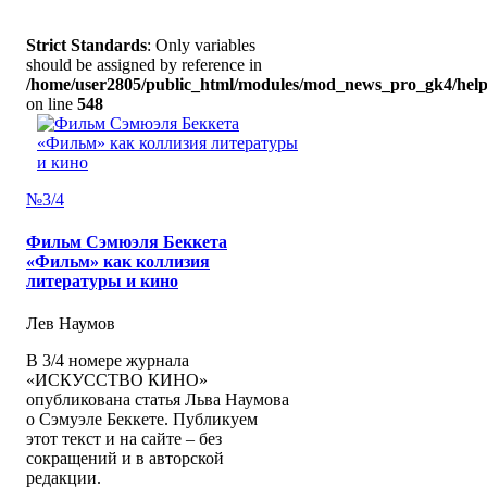
Strict Standards
: Only variables
should be assigned by reference in
/home/user2805/public_html/modules/mod_news_pro_gk4/help
on line
548
№3/4
Фильм Сэмюэля Беккета
«Фильм» как коллизия
литературы и кино
Лев Наумов
В 3/4 номере журнала
«ИСКУССТВО КИНО»
опубликована статья Льва Наумова
о Сэмуэле Беккете. Публикуем
этот текст и на сайте – без
сокращений и в авторской
редакции.