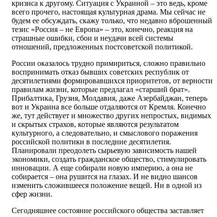
кризиса к другому. Ситуация с Украиной – это ведь, кроме
всего прочего, настоящая культурная драма. Мы сейчас не
будем ее обсуждать, скажу только, что недавно вброшенный
тезис «Россия – не Европа» – это, конечно, реакция на
страшные ошибки, сбои и неудачи всей системы
отношений, предложенных постсоветской политикой.
России оказалось трудно примириться, сложно правильно
воспринимать отказ бывших советских республик от
десятилетиями формировавшихся приоритетов, от верности
правилам жизни, которые предлагал «старший брат».
Прибалтика, Грузия, Молдавия, даже Азербайджан, теперь
вот и Украина все больше отдаляются от Кремля. Конечно
же, тут действует и множество других непростых, видимых
и скрытых страхов, которые являются результатом
культурного, а следовательно, и смыслового поражения
российской политики в последние десятилетия.
Планировали преодолеть сырьевую зависимость нашей
экономики, создать гражданское общество, стимулировать
инновации. А еще собирали новую империю, а она не
собирается – она рушится на глазах. И не видно шансов
изменить сложившееся положение вещей. Ни в одной из
сфер жизни.
Сегодняшнее состояние российского общества заставляет