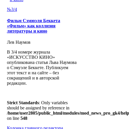
№3/4
Фильм Сэмюэля Беккета
«Фильм» как коллизия
литературы и кино
Лев Наумов
В 3/4 номере журнала
«ИСКУССТВО КИНО»
опубликована статья Льва Наумова
о Сэмуэле Беккете. Публикуем
этот текст и на сайте – без
сокращений и в авторской
редакции.
Strict Standards
: Only variables
should be assigned by reference in
/home/user2805/public_html/modules/mod_news_pro_gk4/help
on line
548
Колонка главного редактора