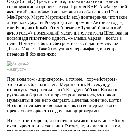
Osage County) Трейси Леттса, чтобы вволю наигрались
голливудские и прочие звезды. Премия BAFTA «За лучший
актерский ансамбль» (где выставили себя напоказ Юэн
МакГрегор, Марго Мартиндейл etc.) подтвердила, что такие
люди, как Джулия Робертс (та же премия «Актрисе года»)
или Бенедикт Камбербэтч (премия «Лучший британский
актер года»), поменявший маску интеллектуала Шерлока на
восемнадцатилетнего идиота, «малыша Чарлза», всегда в
цене. И могут работать без режиссера, в данном случае
Джона Уэллса. Такой получился персимфанс, оркестр,
играющий без дирижера.
«Август»
При всем том «дирижером», а точнее, «хормейстером»
этого ансамбля назначена Мерил Стип. На секунду
отвлекусь. Умер гениальный Клаудио Аббадо. Когда он
руководил берлинским оркестром, казалось, что такие
музыканты и без него сыграют. Нелепая, конечно, шутка.
Но о ней неизменно вспоминаешь на концертах этого
прекрасного оркестра с другими дирижерами.
Итак. Стрип хороводит отточенным актерским ансамблем
очень яростно и расчетливо. Расчет, ну и смелость в том,