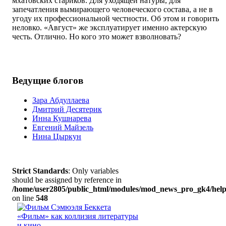
мхатовских стариков. Для уходящей натуры, для
запечатления вымирающего человеческого состава, а не в
угоду их профессиональной честности. Об этом и говорить
неловко. «Август» же эксплуатирует именно актерскую
честь. Отлично. Но кого это может взволновать?
Ведущие блогов
Зара Абдуллаева
Дмитрий Десятерик
Инна Кушнарева
Евгений Майзель
Нина Цыркун
Strict Standards
: Only variables
should be assigned by reference in
/home/user2805/public_html/modules/mod_news_pro_gk4/help
on line
548