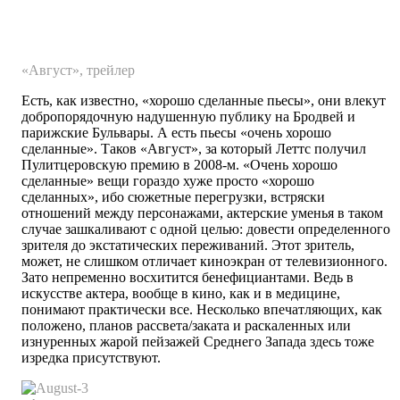
«Август», трейлер
Есть, как известно, «хорошо сделанные пьесы», они влекут
добропорядочную надушенную публику на Бродвей и
парижские Бульвары. А есть пьесы «очень хорошо
сделанные». Таков «Август», за который Леттс получил
Пулитцеровскую премию в 2008-м. «Очень хорошо
сделанные» вещи гораздо хуже просто «хорошо
сделанных», ибо сюжетные перегрузки, встряски
отношений между персонажами, актерские уменья в таком
случае зашкаливают с одной целью: довести определенного
зрителя до экстатических переживаний. Этот зритель,
может, не слишком отличает киноэкран от телевизионного.
Зато непременно восхитится бенефициантами. Ведь в
искусстве актера, вообще в кино, как и в медицине,
понимают практически все. Несколько впечатляющих, как
положено, планов рассвета/заката и раскаленных или
изнуренных жарой пейзажей Среднего Запада здесь тоже
изредка присутствуют.