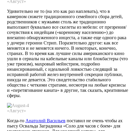
«Август»
Удивительно не то (на это как раз наплевать), что в
камерном сюжете традиционного семейного сбора детей,
родственников с мужьями столь же традиционно
выползают буквально все скелеты из мебели: от презрения/
сочувствия к индейцам («коренному населению») до
внезапно обнаруженного инцеста, а также еще одного рака
у дочери героини Стрип. Поразительно другое: как все
меняется и не меняется ничего. В некоторых, конечно,
странах. В то время как лучшие силы американского кино
ушли в сериалы на кабельные каналы или блокбастеры (что
уже трюизм), махровый мейнстрим, подробно
нюансированный, с идеальной ловкостью следящий за
исправной работой желез внутренней секреции публики,
никуда не девается. Это свидетельство стабильного
общества с четкими стратами, несмотря на любые кризисы
и «перетягивание каната» в другие, так сказать, креативные
сферы.
«Август»
Когда-то
Анатолий Васильев
поставил не очень чтобы ах
пьесу Освальда Заградника «Соло для часов с боем» для