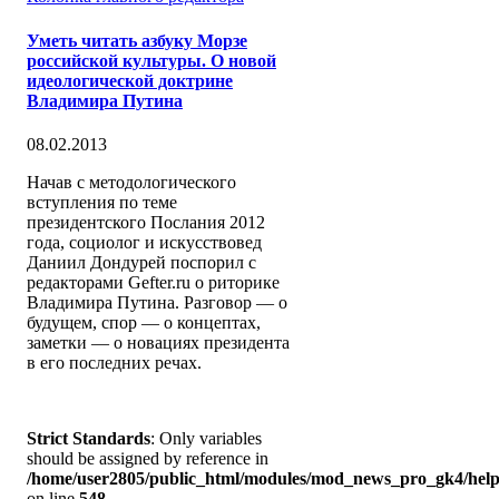
Уметь читать азбуку Морзе
российской культуры. О новой
идеологической доктрине
Владимира Путина
08.02.2013
Начав с методологического
вступления по теме
президентского Послания 2012
года, социолог и искусствовед
Даниил Дондурей поспорил с
редакторами Gefter.ru о риторике
Владимира Путина. Разговор — о
будущем, спор — о концептах,
заметки — о новациях президента
в его последних речах.
Strict Standards
: Only variables
should be assigned by reference in
/home/user2805/public_html/modules/mod_news_pro_gk4/help
on line
548