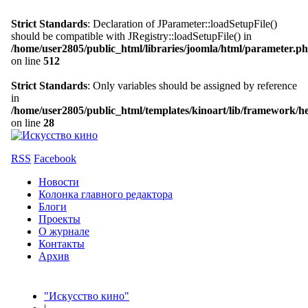
Strict Standards
: Declaration of JParameter::loadSetupFile()
should be compatible with JRegistry::loadSetupFile() in
/home/user2805/public_html/libraries/joomla/html/parameter.p
on line
512
Strict Standards
: Only variables should be assigned by reference
in
/home/user2805/public_html/templates/kinoart/lib/framework/h
on line
28
RSS
Facebook
Новости
Колонка главного редактора
Блоги
Проекты
О журнале
Контакты
Архив
"Искусство кино"