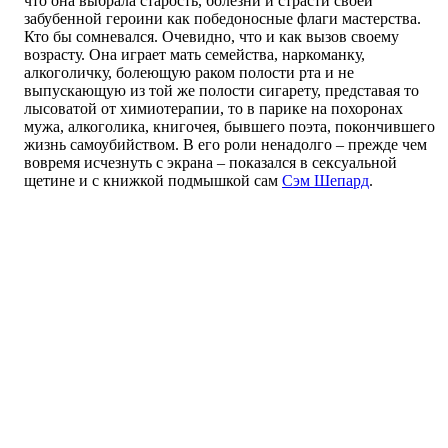
что она выбрала старость, болезни и страсти своей
забубенной героини как победоносные флаги мастерства.
Кто бы сомневался. Очевидно, что и как вызов своему
возрасту. Она играет мать семейства, наркоманку,
алкоголичку, болеющую раком полости рта и не
выпускающую из той же полости сигарету, представая то
лысоватой от химиотерапии, то в парике на похоронах
мужа, алкоголика, книгочея, бывшего поэта, покончившего
жизнь самоубийством. В его роли ненадолго – прежде чем
вовремя исчезнуть с экрана – показался в сексуальной
щетине и с книжкой подмышкой сам
Сэм Шепард
.