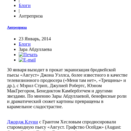
|
Блоги
|
Антреприза
Антреприза
23 Январь, 2014
Блоги
Зара Абдуллаева
30 января выходит в прокат экранизация бродвейской
пьесы «Август» Джона Уэллса, более известного в качестве
телевизионного продюсера («Меня там нет», «Трещины» и
др.), с Мэрил Стрип, Джулией Робертс, Юэном
МакГрегором, Бенедиктом Камбербэтчем и другими
звездами. По мнению Зары Абдуллаевой, бенефисные роли
и драматический сюжет картины превращены в
карамельное сладострастие.
Джордж Клуни
с Грантом Хесловым спродюсировали
старомодную пьесу «Август. Графство Осейдж» (August: