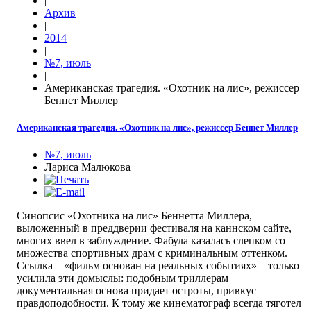
|
Архив
|
2014
|
№7, июль
|
Американская трагедия. «Охотник на лис», режиссер
Беннет Миллер
Американская трагедия. «Охотник на лис», режиссер Беннет Миллер
№7, июль
Лариса Малюкова
Синопсис «Охотника на лис» Беннетта Миллера,
выложенный в преддверии фестиваля на каннском сайте,
многих ввел в заблуждение. Фабула казалась слепком со
множества спортивных драм с криминальным оттенком.
Ссылка – «фильм основан на реальных событиях» – только
усилила эти домыслы: подобным триллерам
документальная основа придает остроты, привкус
правдоподобности. К тому же кинематограф всегда тяготел