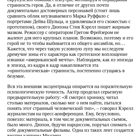
странность героя. Да, в отличие от других почти
документально достоверных персонажей (стоит лишь
сравнить облик не­узнаваемого Марка Руффало с
портретами Дейва Шульца, и удивляешься его схожестью с
прототипом), своего Дюпона Стив Кэрелл пишет жирным
мазком. Режиссер с оператором Грегом Фрейзером не
жалеют для него крупных планов. Возможно, поэтому и его
герой не то чтобы выбивается из общего ансамбля, но…
Кажется, что через такую условную лупу мы исследуем
дремучие зоны его характера как гротескное воплощение
изнанки «американской мечты». Наблюдаем, как из эпизода
в эпизод, из кадра в кадр накапливается эта
«орнитологическая» странность, постепенно сгущаясь в
безумие.
Вся эта внешняя эксцентриада опирается на поразительную
психологическую точность. Актер проделал серьезную
предварительную работу: «Я смотрел хронику, читал
столько материалов, сколько мог о нем найти, пытался
понять этот странный человеческий тип», – говорил Кэрелл
журналистам на пресс-конференции. Ему, безусловно,
повезло: материала, в том числе документальных съемок,
было много. Дюпон, будучи нарциссом, поручал снимать о
себе документальные фильмы. Одна из таких лент создается
внутри картины Миллера.