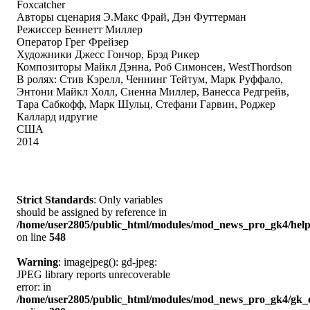
Foxcatcher
Авторы сценария Э.Макс Фрай, Дэн Футтерман
Режиссер Беннетт Миллер
Оператор Грег Фрейзер
Художники Джесс Гончор, Брэд Рикер
Композиторы Майкл Дэнна, Роб Симонсен, WestThordson
В ролях: Стив Кэрелл, Ченнинг Тейтум, Марк Руффало,
Энтони Майкл Холл, Сиенна Миллер, Ванесса Редгрейв,
Тара Сабкофф, Марк Шульц, Стефани Гарвин, Роджер
Каллард идругие
США
2014
Strict Standards
: Only variables
should be assigned by reference in
/home/user2805/public_html/modules/mod_news_pro_gk4/help
on line
548
Warning
: imagejpeg(): gd-jpeg:
JPEG library reports unrecoverable
error: in
/home/user2805/public_html/modules/mod_news_pro_gk4/gk_c