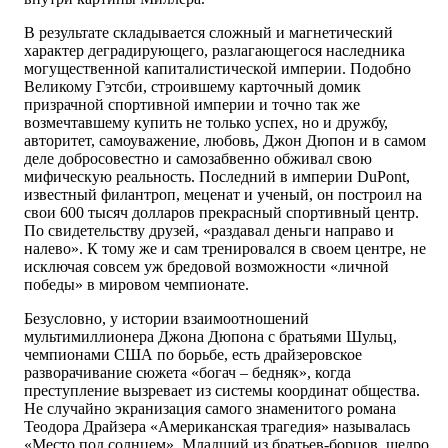
В результате складывается сложный и магнетический
характер деградирующего, разлагающегося наследника
могущественной капиталистической империи. Подобно
Великому Гэтсби, строившему карточный домик
призрачной спортивной империи и точно так же
возмечтавшему купить не только успех, но и дружбу,
авторитет, самоуважение, любовь, Джон Дюпон и в самом
деле добросовестно и самозабвенно обживал свою
мифическую реальность. Последний в империи DuPont,
известный филантроп, меценат и ученый, он построил на
свои 600 тысяч долларов прекрасный спортивный центр.
По свидетельству друзей, «раздавал деньги направо и
налево». К тому же и сам тренировался в своем центре, не
исключая совсем уж бредовой возможности «личной
победы» в мировом чемпионате.
Безусловно, у истории взаимоотношений
мультимиллионера Джона Дюпона с братьями Шульц,
чемпионами США по борьбе, есть драйзеровское
разворачивание сюжета «богач – бедняк», когда
преступление вызревает из системы координат общества.
Не случайно экранизация самого знаменитого романа
Теодора Драйзера «Американская трагедия» называлась
«Место под солнцем». Младший из братьев-борцов, щедро