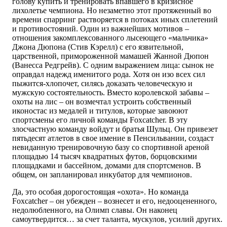
голову купить и тренировать впавшего в кризисное
лихолетье чемпиона. Но незаметно этот протяженный во
времени спарринг растворяется в потоках иных сплетений
и противостояний. Один из важнейших мотивов –
отношения закомплексованного лысеющего «мальчика»
Джона Дюпона (Стив Кэрелл) с его язвительной,
царственной, примороженной мамашей Жанной Дюпон
(Ванесса Редгрейв). С одним выражением лица: сынок не
оправдал надежд именитого рода. Хотя он изо всех сил
пыжится-хлопочет, силясь доказать человеческую и
мужскую состоятельность. Вместо королевской забавы –
охоты на лис – он возмечтал устроить собственный
иконостас из медалей и титулов, которые завоюют
спортсмены его личной команды Foxcatcher. В эту
злосчастную команду войдут и братья Шульц. Он привезет
пятьдесят атлетов в свое имение в Пенсильвании, создаст
невиданную тренировочную базу со спортивной ареной
площадью 14 тысяч квадратных футов, борцовскими
площадками и бассейном, домами для спортсменов. В
общем, он запланировал инкубатор для чемпионов.
Да, это особая дорогостоящая «охота». Но команда
Foxcatcher – он убежден – вознесет и его, недооцененного,
недолюбленного, на Олимп славы. Он наконец
самоутвердится… за счет таланта, мускулов, усилий других.