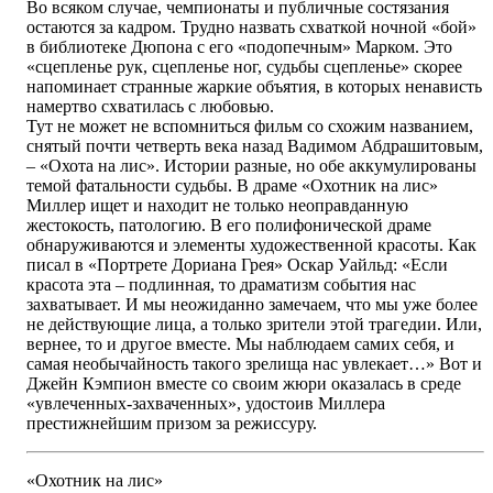
Во всяком случае, чемпионаты и публичные состязания
остаются за кадром. Трудно назвать схваткой ночной «бой»
в библиотеке Дюпона с его «подопечным» Марком. Это
«сцепленье рук, сцепленье ног, судьбы сцепленье» скорее
напоминает странные жаркие объятия, в которых ненависть
намертво схватилась с любовью.
Тут не может не вспомниться фильм со схожим названием,
снятый почти четверть века назад Вадимом Абдрашитовым,
– «Охота на лис». Истории разные, но обе аккумулированы
темой фатальности судьбы. В драме «Охотник на лис»
Миллер ищет и находит не только неоправданную
жестокость, патологию. В его полифонической драме
обнаруживаются и элементы художественной красоты. Как
писал в «Портрете Дориана Грея» Оскар Уайльд: «Если
красота эта – подлинная, то драматизм события нас
захватывает. И мы неожиданно замечаем, что мы уже более
не действующие лица, а только зрители этой трагедии. Или,
вернее, то и другое вместе. Мы наблюдаем самих себя, и
самая необычайность такого зрелища нас увлекает…» Вот и
Джейн Кэмпион вместе со своим жюри оказалась в среде
«увлеченных-захваченных», удостоив Миллера
престижнейшим призом за режиссуру.
«Охотник на лис»