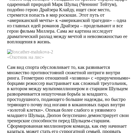
одаренный природой Марк Шульц (Ченнинг Тейтум),
подобно герою Драйзера Клайду, ищет свое мес­то,
стремится попасть в мир роскоши. Этот путь от
«американской мечты» к «американской трагедии» – одна
из главных идей романов Драйзера – проделывают и все
герои фильма Миллера. Сама же картина исследует
драматический разлад между мечтой и невозможностью ее
воплощения в жизнь.
«Охотник на лис»
Сам вид спорта обусловливает то, как развивается
множество противостояний сюжетной интриги внутри
ринга. Геометрию отношений «хозяина» с «прирученными»
борцами режиссер выстраивает как сложный треугольник,
в котором между мультимиллионером и старшим Шульцем
разворачивается нешуточная борьба за младшего,
простодушного, подающего большие надежды, но быстро
теряющего почву под ногами в кокаиновых парах внутри
«золотой клетки». Опекая более слабого и уязвимого
младшего Шульца, Дюпон безуспешно демонстрирует свои
тренерские способности перед Шульцем-старшим.
Сформированная миллионером команда, как ему начинает
казаться, может стать его суррогатной семьей, прорвать