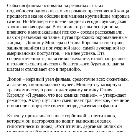
События фильма основаны на реальных фактах:
подробности одного из самых громких преступлений конца
прошлого века не обошли вниманием крупнейшие мировые
газеты. Но Миллера не влечет модная сегодня буквоедская
хроникальная правда. В отличие от реального Дюпона,
впавшего в маниакальный психоз – соседи рассказывали,
как он разъезжал на танке, пугая прохожих окровавленным
лицом, – Дюпон у Миллера и Стива Кэрелла эксцентрик,
зациклившийся на популярной идее, самой лучезарной из
американских постулатов, – на идее успеха. Эта
сосредоточенность, навязчивое желание, иглой застрявшее
в голове эксцентрического богатенького буратино, шаг за
шагом и сталкивает его в паранойю.
Дюпон – нервный узел фильма, средоточие всех сюжетных,
а главное, эмоциональных лучей. Миллер эту козырную
трагикомическую роль отдает яркому комику Стиву
Кэреллу. «Я думаю, что все комики темные», – утверждает
режиссер. Актер-шут лихо смешивает трагическое, смешное
и опасное в портрете своего непредсказуемого фаната.
Кэреллу приклеивают нос с горбинкой – почти клюв,
которым он настороженно водит, вынюхивая запах
гипотетических побед. Этот птичий, дерганый облик он
скрупулезно обживает изнутри, мотивируя и оправдывая