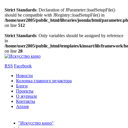
Strict Standards
: Declaration of JParameter::loadSetupFile()
should be compatible with JRegistry::loadSetupFile() in
/home/user2805/public_html/libraries/joomla/html/parameter.p
on line
512
Strict Standards
: Only variables should be assigned by reference
in
/home/user2805/public_html/templates/kinoart/lib/framework/h
on line
28
RSS
Facebook
Новости
Колонка главного редактора
Блоги
Проекты
О журнале
Контакты
Архив
"Искусство кино"