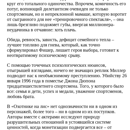
круг его тотального одиночества. Впрочем, комичность его
потуг, вопиющий дилетантизм очевиден не только
спортсменам, но и непреклонной мамаше, которую воротит
от сыгранного для нее «тренировочного спектакля», – она
лишь брезгливо подожмет губы, ввергая миллионера-
неудачника в отчаяние: хоть плачь.
Обида, ревность, зависть, дефицит семейного тепла –
лучшее топливо для гнева, который, как точно
сформулировал Фишер, лишает героя выбора, готовит к
неотвратимому психическому срыву.
С помощью точечных психологических нюансов,
отыгрышей взглядами, ничего не значащих реплик Миллер
подводит нас к необъяснимому преступлению. Убийству 26
января 1996 года в поместье Джона Дюпона
тридцатишестилетнего спортсмена. Того, у которого было
все: семья и дети, успех и медали, уважение спортсменов,
любовь брата.
В «Охотнике на лис» нет однозначности ни в одном из
персонажей, более того – ни в одном из их поступков.
Авторы вместе с актерами исследуют природу
разрушительных отношений в устоявшейся системе
ценностей, когда монетизации подвергается все – от