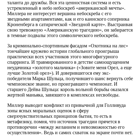
таланта до дружбы. Вся эта ценностная система и есть
устремленный в небо небоскреб «американской мечты».
Миллера не интересует вершина небоскреба с его
звездными апартаментами, как и его каннского соперника
Кроненберга в сатирической «Звездной карте». Выстраивая
свою тревожную «Американскую трагедию», он забирается
в темные подвалы этого символического небоскреба.
За криминально-спортивным фасадом «Охотника на лис»
тончайшее кружево истории глобального проигрыша
практически всех участников этого многофигурного
спарринга. И травмированного в детстве самоощущением
неудачника «золотого мальчика» («Зовите меня Орел, а еще
лучше Золотой орел»). И доверившегося ему экс-
победителя Марка Шульца, получившего шанс вернуть себе
чемпионское звание, но проигравшего чемпионат. И
старшего Дейва Шульца: король вольной борьбы оказался
жертвой маньяка, завязшего в комп­лексах несвободы.
Миллер выводит конфликт из привычной для Голливуда
зоны ясных моральных оценок в сферу
сверхчувствительных принципов бытия, то есть в
метафизику, помня, что источник трагедии прячется в
противоречии «между желанием и невозможностью его
осуществления». Ведь и самих схваток на экране почти нет.