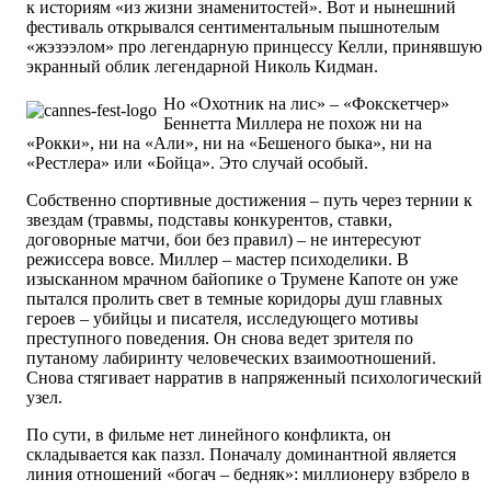
к историям «из жизни знаменитостей». Вот и нынешний
фестиваль открывался сентиментальным пышнотелым
«жэзээлом» про легендарную принцессу Келли, принявшую
экранный облик легендарной Николь Кидман.
Но «Охотник на лис» – «Фокскетчер»
Беннетта Миллера не похож ни на
«Рокки», ни на «Али», ни на «Бешеного быка», ни на
«Рестлера» или «Бойца». Это случай особый.
Собственно спортивные достижения – путь через тернии к
звездам (травмы, подставы конкурентов, ставки,
договорные матчи, бои без правил) – не интересуют
режиссера вовсе. Миллер – мастер психоделики. В
изысканном мрачном байопике о Трумене Капоте он уже
пытался пролить свет в темные коридоры душ главных
героев – убийцы и писателя, исследующего мотивы
преступного поведения. Он снова ведет зрителя по
путаному лабиринту человеческих взаимоотношений.
Снова стягивает нарратив в напряженный психологический
узел.
По сути, в фильме нет линейного конфликта, он
складывается как паззл. Поначалу доминантной является
линия отношений «богач – бедняк»: миллионеру взбрело в