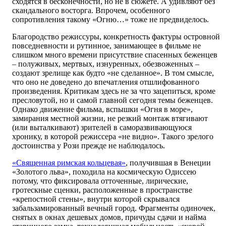
сходятся в бесконечности, но не в сюжете. А удивляют без
скандального восторга. Впрочем, особенного
сопротивления такому «Огню…» тоже не предвиделось.
Благородство режиссуры, конкретность фактуры островной
повседневности и рутинное, занимающее в фильме не
слишком много времени присутствие спасенных беженцев
– полуживых, мертвых, изнуренных, обезвоженных –
создают зрелище как будто «не сделанное». В том смысле,
что оно не доведено до впечатления отшлифованного
произведения. Критикам здесь не за что зацепиться, кроме
пресловутой, но и самой главной сегодня темы беженцев.
Однако движение фильма, вспышки «Огня в море»,
замирания местной жизни, не резкий монтаж втягивают
(или выталкивают) зрителей в саморазвивающуюся
хронику, в которой режиссера «не видно». Такого зрелого
достоинства у Рози прежде не наблюдалось.
«Священная римская кольцевая»
, получившая в Венеции
«Золотого льва», походила на космическую Одиссею
потому, что фиксировала отточенные, лирические,
гротескные сценки, расположенные в пространстве
«крепостной стены», внутри которой скрывался
забальзамированный вечный город. Фрагменты одиночек,
снятых в окнах дешевых домов, причуды сдачи и найма