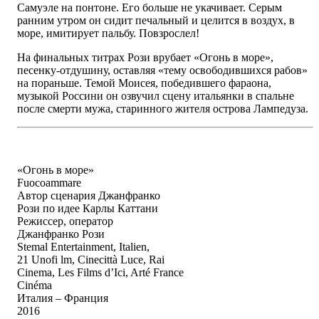
Самуэле на понтоне. Его больше не укачивает. Серым
ранним утром он сидит печальный и целится в воздух, в
море, имитирует пальбу. Повзрослел!
На финальных титрах Рози врубает «Огонь в море»,
песенку-отдушину, оставляя «тему освободившихся рабов»
на пораньше. Темой Моисея, победившего фараона,
музыкой Россини он озвучил сцену итальянки в спальне
после смерти мужа, старинного жителя острова Лампедуза.
«Огонь в море»
Fuocoammare
Автор сценария Джанфранко
Рози по идее Карлы Каттани
Режиссер, оператор
Джанфранко Рози
Stemal Entertainment, Italien,
21 Unofi lm, Cinecittà Luce, Rai
Cinema, Les Films d’Ici, Arté France
Cinéma
Италия – Франция
2016