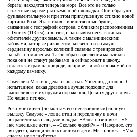
берега) находятся теперь на море. Все это не только
сюжетные параметры ­съемочной площадки. Они образуют
фундаментальную и при этом приглушенную стихию новой
картины Рози. Эта стихия – воинственные будни,
связанные с географией острова, с близким расположением
к Тунису (113 км), а значит, с наплывом несчастливых
обитателей других земель. А также с мальчишескими
забавами, которые рикошетом, косвенно и в самую
сердцевину взрослых коллизий связаны с тренировкой
пальбы по мишеням. Таков образ взросления мальчиков –
пока они не станут рыбаками, а сейчас ходят в школу,
отдаются играм на природе, неприветливой и знакомой по
каждому камешку.
Самуэле и Маттиас делают рогатки. Упоенно, дотошно. С
испытанием, какая древесина лучше подходит для
выносливости их оружия поражения. Целятся друг в друга.
Но чаще в птичек.
Рози монтирует (но монтаж его неназойливый) ночную
вылазку Самуэле – ловца птиц и перекличку в ночи
пограничников с людьми в лодке. «Ваша позиция?» – «У
нас маленькие дети». – «Сколько людей?» – «Наверное, сто
пятьдесят, женщины в основном и дети. Мы тонем». – «Мы
спасем, не волнуйтесь».