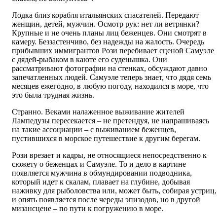
Лодка близ корабля итальянских спасателей. Передают
женщин, детей, мужчин. Осмотр рук: нет ли ветрянки?
Крупные и не очень планы лиц беженцев. Они смотрят в
камеру. Беззастенчиво, без надежды на жалость. Очередь
прибывших иммигрантов Рози перебивает сценой Самуэле
с дядей-рыбаком в каюте его суденышка. Они
рассматривают фотографии на стенках, обсуждают давно
запечатленных людей. Самуэле теперь знает, что дядя семь
месяцев ежегодно, в любую погоду, находился в море, что
это была трудная жизнь.
Странно. Веками налаженное выживание жителей
Лампедузы пересекается – не претендуя, не напрашиваясь
на такие ассоциации – с выживанием беженцев,
пустившихся в морское путешествие к другим берегам.
Рози врезает и кадры, не относящиеся непосредственно к
сюжету о беженцах и Самуэле. То и дело в картине
появляется мужчина в обмундировании подводника,
который идет к скалам, плавает на глубине, добывая
наживку для рыболовства или, может быть, собирая устриц,
и опять появляется после череды эпизодов, но в другой
мизансцене – по пути к погружению в море.