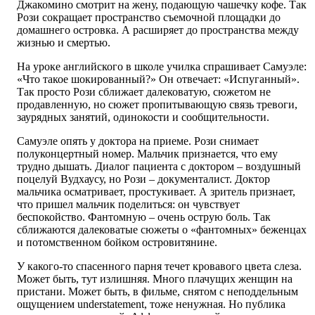
Джакомино смотрит на жену, подающую чашечку кофе. Так
Рози сокращает пространство съемочной площадки до
домашнего островка. А расширяет до пространства между
жизнью и смертью.
На уроке английского в школе училка спрашивает Самуэле:
«Что такое шокированный?» Он отвечает: «Испуганный».
Так просто Рози сближает далековатую, сюжетом не
продавленную, но сюжет пропитывающую связь тревоги,
заурядных занятий, одинокости и сообщительности.
Самуэле опять у доктора на приеме. Рози снимает
полуконцертный номер. Мальчик признается, что ему
трудно дышать. Диалог пациента с доктором – воздушный
поцелуй Вудхаусу, но Рози – документалист. Доктор
мальчика осматривает, простукивает. А зритель признает,
что пришел мальчик поделиться: он чувствует
беспокойство. Фантомную – очень острую боль. Так
сближаются далековатые сюжеты о «фантомных» беженцах
и потомственном бойком островитянине.
У какого-то спасенного парня течет кровавого цвета слеза.
Может быть, тут излишняя. Много плачущих женщин на
пристани. Может быть, в фильме, снятом с неподдельным
ощущением understatement, тоже ненужная. Но публика