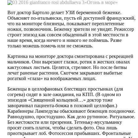
«Огонь в море»
Вот доктор Бартоло делает УЗИ беременной беженке.
Объясняет по-итальянски, пусть ей доступней французский,
что на мониторе близнецы, показывает переплетенные
ножки, позвоночник. Беженку зрители не увидят. Режиссер
строит эпизод как совсем обыденный в этой местности в
наше время, когда ничего и никого не поймешь. Разве
только можешь помочь или не сможешь.
Картинка на мониторе доктора смонтирована с рекреацией
мальчиков. Они вырезают глазки, ротик в жестких овалах
кактусовых ­листьев. Целятся, стреляют. Но после битвы
лечат раненые растения. Скотчем закрывают выбитые
рогаткой «глаза» на воображаемых лицах.
Беженцы в целлофановых блестящих простынках (для
согрева) сидят в зале ожидания, на КПП. (В одном из
эпизодов «Священной кольцевой…» доктор тоже
заворачивал пациента-бомжа в похожий целлофан.)
Карабинеры Лампедузы обыскивают беженцев поодиночке.
Равнодушно, простодушно. Как дело рутинное. Ритуальное.
Без жестокости или презрения. Тетеньку-мусульманку
просят снять платок, чтобы сделать фото. Она лишь
приоткрывает лоб. Фотосессия прибывших. Фронтальные