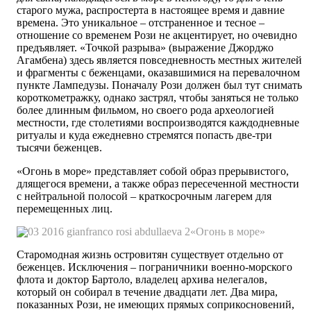
старого мужа, распростерта в настоящее время и давние
времена. Это уникальное – отстраненное и тесное –
отношение со временем Рози не акцентирует, но очевидно
предъявляет. «Точкой разрыва» (выражение Джорджо
Агамбена) здесь является повседневность местных жителей
и фрагменты с беженцами, оказавшимися на перевалочном
пункте Лампедузы. Поначалу Рози должен был тут снимать
короткометражку, однако застрял, чтобы заняться не только
более длинным фильмом, но своего рода археологией
местности, где столетиями воспроизводятся каждодневные
ритуалы и куда ежедневно стремятся попасть две-три
тысячи беженцев.
«Огонь в море» представляет собой образ прерывистого,
длящегося времени, а также образ пересеченной местности
с нейтральной полосой – краткосрочным лагерем для
перемещенных лиц.
«Огонь в море»
Старомодная жизнь островитян существует отдельно от
беженцев. Исключения – пограничники военно-морского
флота и доктор Бартоло, владелец архива нелегалов,
который он собирал в течение двадцати лет. Два мира,
показанных Рози, не имеющих прямых соприкосновений,