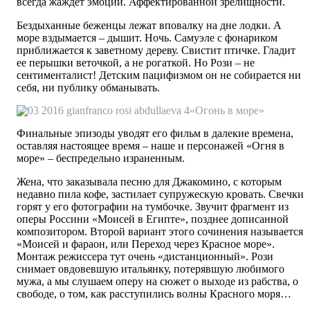
всегда жаждет эмоций. Аффектированной зрелищности.
Бездыханные беженцы лежат вповалку на дне лодки. А
море вздымается – дышит. Ночь. Самуэле с фонариком
приближается к заветному дереву. Свистит птичке. Гладит
ее перышки веточкой, а не рогаткой. Но Рози – не
сентименталист! Детским пацифизмом он не собирается ни
себя, ни публику обманывать.
«Огонь в море»
Финальные эпизоды уводят его фильм в далекие времена,
оставляя настоящее время – наше и персонажей «Огня в
море» – беспредельно израненным.
Жена, что заказывала песню для Джакомино, с которым
недавно пила кофе, застилает супружескую кровать. Свечки
горят у его фотографии на тумбочке. Звучит фрагмент из
оперы Россини «Моисей в Египте», позднее дописанной
композитором. Второй вариант этого сочинения называется
«Моисей и фараон, или Переход через Красное море».
Монтаж режиссера тут очень «дистанционный». Рози
снимает овдовевшую итальянку, потерявшую любимого
мужа, а мы слушаем оперу на сюжет о выходе из рабства, о
свободе, о том, как расступились волны Красного моря…