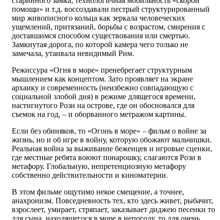
старинного замка, технологичная мобильность «скорой
помощи» и т.д. воссоздавали пестрый структурированный
мир живописного кольца как зеркала человеческих
ущемлений, притязаний, борьбы с возрастом, смирения с
доставшимся способом существования или смертью.
Замкнутая дорога, по которой камера чего только не
замечала, утаивала невидимый Рим.
Режиссура «Огня в море» пренебрегает структурным
мышлением как концептом. Зато проявляет на экране
архаику и современность (неизбежно совпадающую с
социальной злобой дня) в режиме длящегося времени,
настигнутого Рози на острове, где он обосновался для
съемок на год, – и оборванного метражом картины.
Если без обиняков, то «Огонь в море» – фильм о войне за
жизнь, но и об игре в войну, которую обожают мальчишки.
Реальная война за выживание беженцев и игровые сценки,
где местные ребята воюют понарошку, слагаются Рози в
метафору. Глобальную, непретенциозную метафору
собственно действительности и киноматерии.
В этом фильме ощутимо некое смещение, а точнее,
анахронизм. Повседневность тех, кто здесь живет, рыбачит,
взрослеет, умирает, стряпает, заказывает диджею песенки то
для сына, находящегося в море в непогоду, то для очень