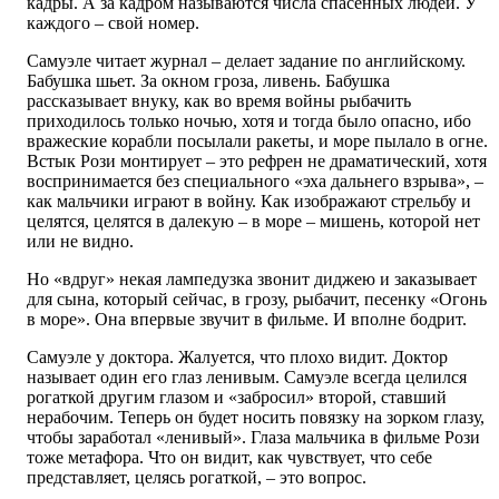
кадры. А за кадром называются числа спасенных людей. У
каждого – свой номер.
Самуэле читает журнал – делает задание по английскому.
Бабушка шьет. За окном гроза, ливень. Бабушка
рассказывает внуку, как во время войны рыбачить
приходилось только ночью, хотя и тогда было опасно, ибо
вражеские корабли посылали ракеты, и море пылало в огне.
Встык Рози монтирует – это рефрен не драматический, хотя
воспринимается без специального «эха дальнего взрыва», –
как мальчики играют в войну. Как изображают стрельбу и
целятся, целятся в далекую – в море – мишень, которой нет
или не видно.
Но «вдруг» некая лампедузка звонит диджею и заказывает
для сына, который сейчас, в грозу, рыбачит, песенку «Огонь
в море». Она впервые звучит в фильме. И вполне бодрит.
Самуэле у доктора. Жалуется, что плохо видит. Доктор
называет один его глаз ленивым. Самуэле всегда целился
рогаткой другим глазом и «забросил» второй, ставший
нерабочим. Теперь он будет носить повязку на зорком глазу,
чтобы заработал «ленивый». Глаза мальчика в фильме Рози
тоже метафора. Что он видит, как чувствует, что себе
представляет, целясь рогаткой, – это вопрос.