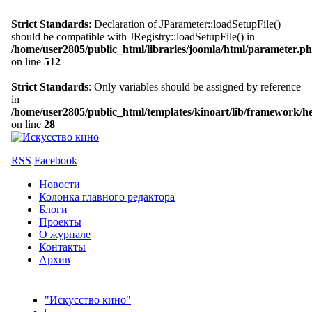
Strict Standards
: Declaration of JParameter::loadSetupFile()
should be compatible with JRegistry::loadSetupFile() in
/home/user2805/public_html/libraries/joomla/html/parameter.p
on line
512
Strict Standards
: Only variables should be assigned by reference
in
/home/user2805/public_html/templates/kinoart/lib/framework/h
on line
28
RSS
Facebook
Новости
Колонка главного редактора
Блоги
Проекты
О журнале
Контакты
Архив
"Искусство кино"