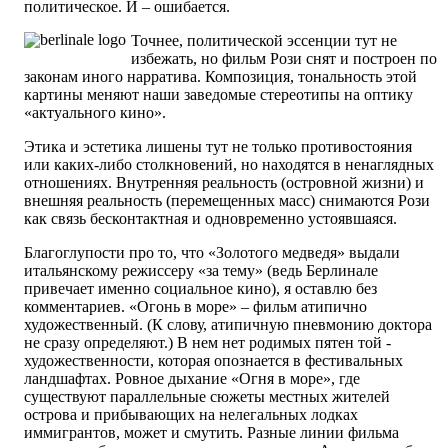
политическое. И – ошибается.
Точнее, политической эссенции тут не
избежать, но фильм Рози снят и построен по
законам иного нарратива. Композиция, тональность этой
картины меняют наши заведомые стереотипы на оптику
«актуального кино».
Этика и эстетика лишены тут не только противостояния
или каких-либо столкновений, но находятся в ненаглядных
отношениях. Внутренняя реальность (островной жизни) и
внешняя реальность (перемещенных масс) снимаются Рози
как связь бесконтактная и одновременно устоявшаяся.
Благоглупости про то, что «Золотого медведя» выдали
итальянскому режиссеру «за тему» (ведь Берлинале
привечает именно социальное кино), я оставлю без
комментариев. «Огонь в море» – фильм атипично
художественный. (К слову, атипичную пневмонию доктора
не сразу определяют.) В нем нет родимых пятен той ­
художественности, которая опознается в фестивальных
ландшафтах. Ровное дыхание «Огня в море», где
существуют параллельные сюжеты местных жителей
острова и прибывающих на нелегальных лодках
иммигрантов, может и смутить. Разные линии фильма