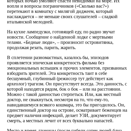
которых ночью умоляют спасти невидимки на море. Их
вопли и вопросы пограничников («Сколько вас?»)
перетекают в комнатку с милягой диджеем, который
наслаждается – не меньше своих слушателей – сладкой
итальянской мелодией.
На кухне лампедузки, готовящей еду, по радио звучат
новости. Сообщение о найденной лодке с мертвыми
телами. «Бедные люди», – произносит островитянка,
продолжая резать, парить, жарить.
В сплетении разномастных, казалось бы, эпизодов
проявляется эпическая конкретность фильма без
эмоциональных вспышек и прочих элементов, призванных
взбодрить зрителей. Эта конкретность таит в себе
бесшумный, глубинный (режиссер тут действует как
археолог) трагизм. Он присутствует всегда. Это данность, с
которой находятся рядом, бок о бок – или на расстоянии.
Можно с такой данностью стерпеться. Или, как местный
доктор, не свыкнуться, несмотря на то, что ему-то,
навидавшемуся всякого кошмара, это бы пригодилось. Он,
единственный доктор на острове, осматривает беженцев на
предмет наличия инфекций, делает УЗИ, документирует
смерть, а местных лечит от всех буквально напастей.
Место и время, границы (после гибели сотен людей близ