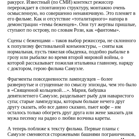
ракурсе. Известный (по СМИ) контекст режиссер
перерождает в спонтанную структуру, монтажно очень
осмысленную, но совершенно ненавязчивую. Это пленяет в
его фильме. Как и отсутствие «тоталитарного» напора в
демонстрации «темы беженцев». Они тут жертвы пришлые,
ступают по острову, по словам Рози, как «фантомы».
Сцены с беженцами – таков выбор режиссера, не склонного
к популизму фестивальной конъюнктуры, – сняты как
нормальная, пусть тяжелая обыденка, подобно рыбалке в
грозу или рыбалке во время второй мировой войны, о
которой рассказывает пожилая итальянка главному, наряду
с доктором, герою фильма Самуэле.
Фрагменты повседневности лампедузцев – более
развернутые и сгущенные по смыслу эпизоды, чем это было
в «Священной кольцевой…». Мария, бабушка
девятилетнего Самуэле, разделывает рыбу для наваристого
супа; старые лампедузцы, которым больше нечего друг
другу сказать, ибо все давно сказано, пьют кофе – им
осталось только обогреть друг друга или жене заказать для
мужа песенку на радио о любви возчика кареты.
А теперь поближе к тексту фильма. Первые планы с
Самуэле сменяются сторожевыми башнями пограничников,