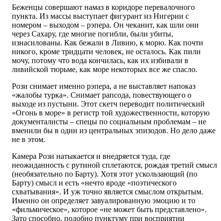
Беженцы совершают намаз в коридоре перевалочного
пункта. Из массы выступает фигурант из Нигерии с
номером – выходом – рэпера. Он чеканит, как шли они
через Сахару, где многие погибли, были убиты,
изнасилованы. Как бежали в Ливию, к морю. Как почти
никого, кроме тридцати человек, не осталось. Как пили
мочу, потому что вода кончилась, как их избивали в
ливийской тюрьме, как море некоторых все же спасло.
Рози снимает именно рэпера, а не выставляет напоказ
«жалобы турка». Снимает рапсода, повествующего о
выходе из пустыни. Этот скетч переводит политический
«Огонь в море» в регистр той художественности, которую
документалисты – спецы по социальным проблемам – не
вменили бы в один из центральных эпизодов. Но дело даже
не в этом.
Камера Рози натыкается и внедряется туда, где
неожиданность с рутиной сплетаются, рождая третий смысл
(необязательно по Барту). Хотя этот ускользающий (по
Барту) смысл и есть «нечто вроде «поэтического
схватывания». И уж точно является смыслом открытым.
Именно он определяет завуалированную эмоцию и то
«фильмическое», которое «не может быть представлено».
Зато способно, подобно пунктуму при восприятии