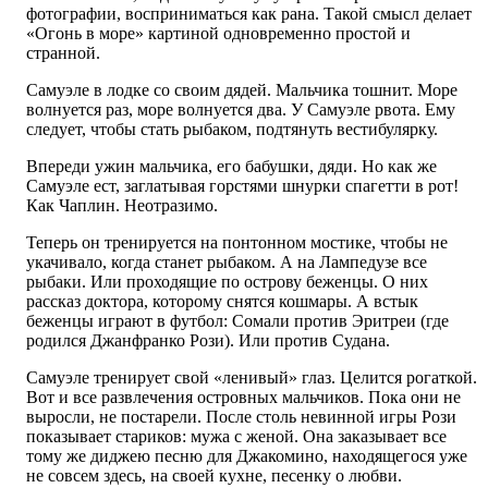
фотографии, восприниматься как рана. Такой смысл делает
«Огонь в море» картиной одновременно простой и
странной.
Самуэле в лодке со своим дядей. Мальчика тошнит. Море
волнуется раз, море волнуется два. У Самуэле рвота. Ему
следует, чтобы стать рыбаком, подтянуть вестибулярку.
Впереди ужин мальчика, его бабушки, дяди. Но как же
Самуэле ест, заглатывая горстями шнурки спагетти в рот!
Как Чаплин. Неотразимо.
Теперь он тренируется на понтонном мостике, чтобы не
укачивало, когда станет рыбаком. А на Лампедузе все
рыбаки. Или проходящие по острову беженцы. О них
рассказ доктора, которому снятся кошмары. А встык
беженцы играют в футбол: Сомали против Эритреи (где
родился Джанфранко Рози). Или против Судана.
Самуэле тренирует свой «ленивый» глаз. Целится рогаткой.
Вот и все развлечения островных мальчиков. Пока они не
выросли, не постарели. После столь невинной игры Рози
показывает стариков: мужа с женой. Она заказывает все
тому же диджею песню для Джакомино, находящегося уже
не совсем здесь, на своей кухне, песенку о любви.