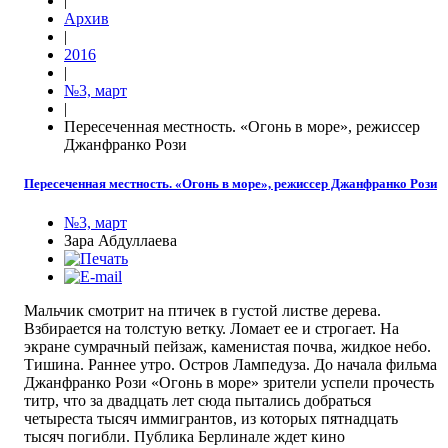
|
Архив
|
2016
|
№3, март
|
Пересеченная местность. «Огонь в море», режиссер
Джанфранко Рози
Пересеченная местность. «Огонь в море», режиссер Джанфранко Рози
№3, март
Зара Абдуллаева
Мальчик смотрит на птичек в густой листве дерева.
Взбирается на толстую ветку. Ломает ее и строгает. На
экране сумрачный пейзаж, каменистая почва, жидкое небо.
Тишина. Раннее утро. Остров Лампедуза. До начала фильма
Джанфранко Рози «Огонь в море» зрители успели прочесть
титр, что за двадцать лет сюда пытались добраться
четыреста тысяч иммигрантов, из которых пятнадцать
тысяч погибли. Публика Берлинале ждет кино