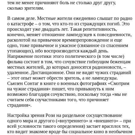
тем не менее причиняют боль не столько друг другу,
сколько зрителям.
В самом деле. Местные жители ежедневно слышат по радио
о катастрофе – о том, что кто-то из страждущих погиб. Это
происходит уже двадцать лет. Такая репетитивность,
конечно, меняет отношение лампедузцев к повседневности,
расколотой на привычное времяпрепровождение и еще
одно, тоже привычное и ужасное (связанное со спасением
утопающих), ибо воспроизводится каждый день.
Напряжение поэтики этого политического (в том числе)
фильма состоит в том, что сочувствие гибнущим беженцам
местных жителей, до которых доносятся радионовости, –
удаленное. Дистанционное. Они не видят чужих страданий
– этот опыт может обрести зритель, а не лампедузцы.
Сьюзен Сонтаг в книге о военных фотографиях «Смотрим
на чужие страдания» пишет, что привыкнуть к ним
возможно благодаря сочувствию, поскольку тогда «мы не
считаем себя соучастниками того, что причиняет
страдания».
Настройка зрения Рози на раздельное сосуществование
одного мира и другого («внутреннего» и «внешнего» – при
всей условности такого определения) застает врасплох тех,
кто видит знакомое вроде бы социальное кино в необычном