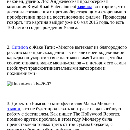
наконец, удачно. Лос-Анджелесская продюсерская
компания Royal Road Entertainment
заявила
во вторник, что
достигла соглашения с противоборствующими сторонами о
приобретении прав на восстановление фильма. Продюсеры
говорят, что картина выйдет уже к 6 мая 2015 года, то есть
100-летию со дня рождения Уэллса.
2.
Criterion
о Жаке Тати: «Многое вытекает из благородного
российского происхождения – в начале своей водевильной
карьеры он укоротил свое настоящее имя Татищев, чтобы
соответствовать марке мюзик-холлов – и история его семьи
изобилует трансконтинентальными заговорами и
похищениями».
3. Директор Римского кинофестиваля Марко Мюллер
заявил
, что не будет продлевать контракт на дальнейшую
работу с фестивалем. Как пишет The Hollywood Reporter,
помимо других проблем, в этом году Мюллеру была
предоставлена только треть от той суммы бюджета, с
которым обычно работает фестиваль.