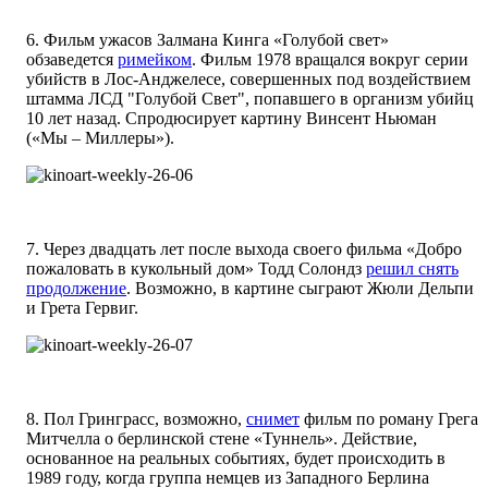
6. Фильм ужасов Залмана Кинга «Голубой свет»
обзаведется
римейком
. Фильм 1978 вращался вокруг серии
убийств в Лос-Анджелесе, совершенных под воздействием
штамма ЛСД "Голубой Свет", попавшего в организм убийц
10 лет назад. Спродюсирует картину Винсент Ньюман
(«Мы – Миллеры»).
7. Через двадцать лет после выхода своего фильма «Добро
пожаловать в кукольный дом» Тодд Солондз
решил снять
продолжение
. Возможно, в картине сыграют Жюли Дельпи
и Грета Гервиг.
8. Пол Гринграсс, возможно,
снимет
фильм по роману Грега
Митчелла о берлинской стене «Туннель». Действие,
основанное на реальных событиях, будет происходить в
1989 году, когда группа немцев из Западного Берлина