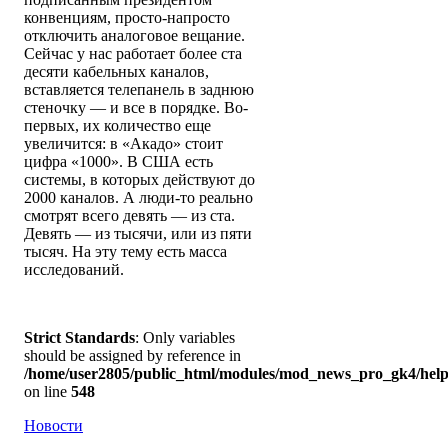
конвенциям, просто-напросто
отключить аналоговое вещание.
Сейчас у нас работает более ста
десяти кабельных каналов,
вставляется телепанель в заднюю
стеночку — и все в порядке. Во-
первых, их количество еще
увеличится: в «Акадо» стоит
цифра «1000». В США есть
системы, в которых действуют до
2000 каналов. А люди-то реально
смотрят всего девять — из ста.
Девять — из тысячи, или из пяти
тысяч. На эту тему есть масса
исследований.
Strict Standards
: Only variables
should be assigned by reference in
/home/user2805/public_html/modules/mod_news_pro_gk4/help
on line
548
Новости