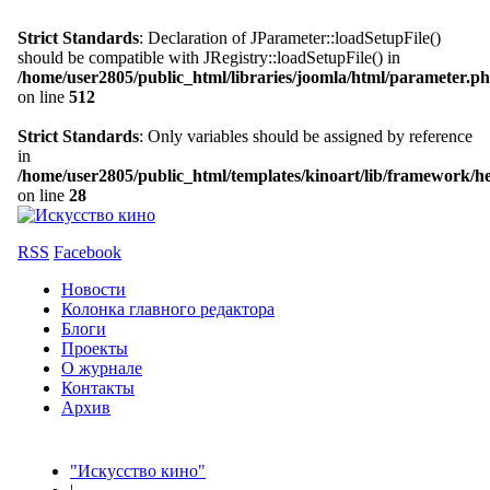
Strict Standards
: Declaration of JParameter::loadSetupFile()
should be compatible with JRegistry::loadSetupFile() in
/home/user2805/public_html/libraries/joomla/html/parameter.p
on line
512
Strict Standards
: Only variables should be assigned by reference
in
/home/user2805/public_html/templates/kinoart/lib/framework/h
on line
28
RSS
Facebook
Новости
Колонка главного редактора
Блоги
Проекты
О журнале
Контакты
Архив
"Искусство кино"