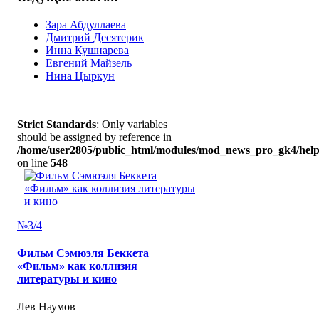
Зара Абдуллаева
Дмитрий Десятерик
Инна Кушнарева
Евгений Майзель
Нина Цыркун
Strict Standards
: Only variables
should be assigned by reference in
/home/user2805/public_html/modules/mod_news_pro_gk4/help
on line
548
№3/4
Фильм Сэмюэля Беккета
«Фильм» как коллизия
литературы и кино
Лев Наумов