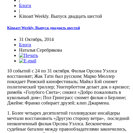
|
Блоги
|
Kinoart Weekly. Выпуск двадцать шестой
Kinoart Weekly. Выпуск двадцать шестой
31 Октябрь, 2014
Блоги
Наталья Серебрякова
10 событий с 24 по 31 октября. Фильм Орсона Уэллса
восстановят; Жак Тати был русским; Марко Мюллер
покидает Римский кинофестиваль; Майкл Бэй снимет
политический триллер; Уинтерботтом делает док о кризисе;
римейк «Голубого Света»; сиквел «Добро пожаловать в
кукольный дом»; Пол Гринграсс снимет фильм о Берлине;
Джеймс Франко собирает друзей; клип Джармена.
1. Более четырех десятилетий голливудские инсайдеры
мечтали восстановить «Другую сторону ветра», последний
неоконченный фильм Орсона Уэллса. Бесконечные
судебные баталии между правообладателями закончились,