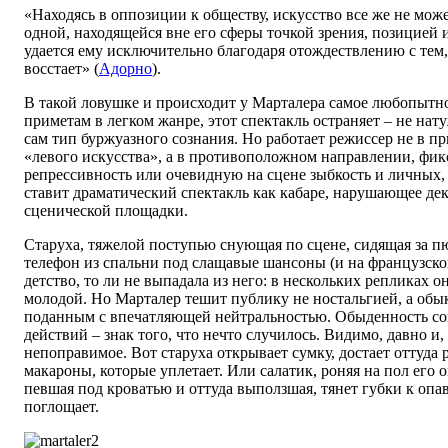
«Находясь в оппозиции к обществу, искусство все же не може
одной, находящейся вне его сферы точкой зрения, позицией
удается ему исключительно благодаря отождествлению с тем,
восстает» (
Адорно
).
В такой ловушке и происходит у Марталера самое любопытн
приметам в легком жанре, этот спектакль остраняет – не нат
сам тип буржуазного сознания. Но работает режиссер не в 
«левого искусства», а в противоположном направлении, фи
репрессивность или очевидную на сцене зыбкость и личных,
ставит драматический спектакль как кабаре, нарушающее д
сценической площадки.
Старуха, тяжелой поступью снующая по сцене, сидящая за 
телефон из спальни под слащавые шансоны (и на французском
детство, то ли не выпадала из него: в нескольких репликах о
молодой. Но Марталер тешит публику не ностальгией, а об
поданным с впечатляющей нейтральностью. Обыденность с
действий – знак того, что нечто случилось. Видимо, давно и,
непоправимое. Вот старуха открывает сумку, достает оттуда
макароны, которые уплетает. Или салатик, роняя на пол его о
певшая под кроватью и оттуда выползшая, тянет губки к опа
поглощает.