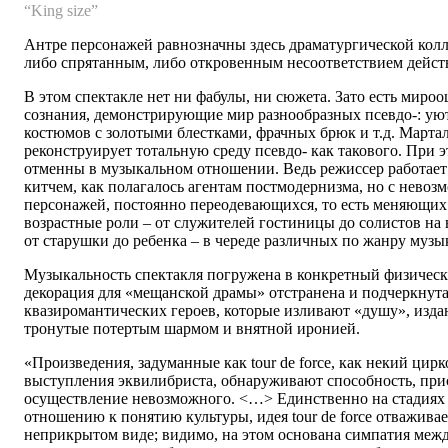
“King size”
Антре персонажей равнозначны здесь драматургической кол
либо спрятанным, либо откровенным несоответствием дейст
В этом спектакле нет ни фабулы, ни сюжета. Зато есть миро
сознания, демонстрирующие мир разнообразных псевдо-: уют
костюмов с золотыми блестками, фрачных брюк и т.д. Мартал
реконструирует тотальную среду псевдо- как такового. При э
отменны в музыкальном отношении. Ведь режиссер работает 
китчем, как полагалось агентам постмодернизма, но с нево
персонажей, постоянно переодевающихся, то есть меняющих
возрастные роли – от служителей гостиницы до солистов на
от старушки до ребенка – в череде различных по жанру муз
Музыкальность спектакля погружена в конкретный физическ
декорация для «мещанской драмы» отстранена и подчеркнут
квазиромантических героев, которые изливают «душу», изда
тронутые потертым шармом и внятной иронией.
«Произведения, задуманные как tour de force, как некий цир
выступления эквилибриста, обнаруживают способность, при
осуществление невозможного. <…> Единственно на стадиях 
отношению к понятию культуры, идея tour de force отваживае
неприкрытом виде; видимо, на этом основана симпатия меж