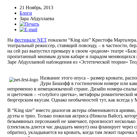
21 Ноябрь, 2013
Блоги
Зара Абдуллаева
На
фестивале NET
показали “King size” Кристофа Марталер
театральный режиссер, ставящий повсюду, – в частности, б
на сей раз выпустил премьеру в своем «родном» театре «Базе
пропитанный мнимым духом кабаре и парадом меняющихся 
Заре Абдуллаевой наблюдения из «Эстетической теории» Тео
Название этого опуса – размер кровати, рас
Дури Бишофф в гостиничном номере или како
непременно в немецкоязычной стране. Дизайн номера-спаль
и цветочков – «голубого цветка», метафоры романтической м
бюргерским вкусам. Однако необычностей тут, как всегда у М
В “King size” вместо диалогов актеры обмениваются ариями
дуэты и трио. Только пожилая актриса (Никола Вайсе), кото
безымянных персонажей не замечают, произносит несколько 
(спектакль длится час двадцать минут) она фланирует через с
обратно), укладывается на кровать, когда там лежит парочка 