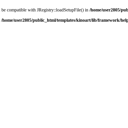
d be compatible with JRegistry::loadSetupFile() in
/home/user2805/pub
n
/home/user2805/public_html/templates/kinoart/lib/framework/hel