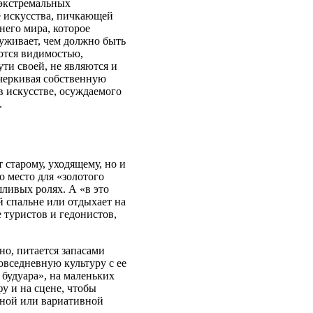
 экстремальных
е искусства, пичкающей
него мира, которое
руживает, чем должно быть
ются видимостью,
ути своей, не являются и
дчеркивая собственную
в искусстве, осуждаемого
.
 старому, уходящему, но и
о место для «золотого
шливых ролях. А «в это
й спальне или отдыхает на
 туристов и гедонистов,
но, питается запасами
овседневную культуру с ее
будуара», на маленьких
фу и на сцене, чтобы
ачной или вариативной