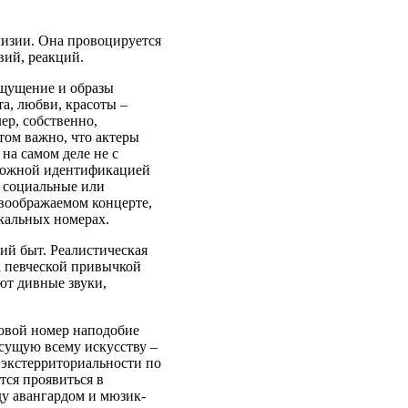
лизии. Она провоцируется
вий, реакций.
ощущение и образы
а, любви, красоты –
ер, собственно,
том важно, что актеры
на самом деле не с
зможной идентификацией
 социальные или
 воображаемом концерте,
ыкальных номерах.
ий быт. Реалистическая
а певческой привычкой
ют дивные звуки,
ковой номер наподобие
сущую всему искусству –
экстерриториальности по
тся проявиться в
ду авангардом и мюзик-