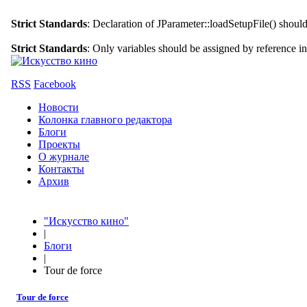
Strict Standards
: Declaration of JParameter::loadSetupFile() shoul
Strict Standards
: Only variables should be assigned by reference i
RSS
Facebook
Новости
Колонка главного редактора
Блоги
Проекты
О журнале
Контакты
Архив
"Искусство кино"
|
Блоги
|
Tour de force
Tour de force