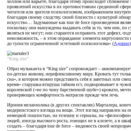
холлом или варьете, благодаря этому происходит сближение
проявлений искусства в их противостоянии срединной сфер
читателя или зрителя психологизмом, изображением внутрен
благодаря своему сходству, своей близости с культурой обна
искусство… Задуманные как tour de force произведения явля
поскольку они вынуждены выдавать себя за то, чем они, по с
являться не могут; они стараются исправить этот дефект, по
невозможность, – в этом оправдание элемента виртуозности 
до тупости ограниченной эстетикой психологизма» (
Адорно
)
“King size”
Образ музыканта в “King size” сопровождает – аккомпанирует
по-детски живому, нерефлексивному миру. Кровать тут тольк
сна», в котором можно представить себя в заветных или сме
время» старушка-втируша тайком ест, подворовывает в чужо
королевской («не по чину барственной шубе») кровати, мечте
проверяющих комфортность матрасов прежде чем лечь.
Ирония меланхолика (в других спектаклях) Марталера, конеч
модернистского взгляда на вещи. Этот взгляд направлен на п
немецкой пошлостью, на телешоу и сериалы, на «философию 
людей, иногда высокого роста, поющих не в клозете, а в шка
создать – благодаря tour de force – видимость своей непрозр