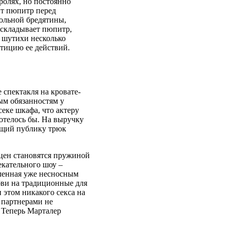
ролях, но постоянно
ит пюпитр перед
вольной бредятины,
 складывает пюпитр,
й шутихи несколько
тицию ее действий.
 спектакля на кровате-
ым обязанностям у
еке шкафа, что актеру
хотелось бы. На выручку
лящий публику трюк
сцен становятся пружиной
екательного шоу –
шленная уже несносным
бви на традиционные для
 этом никакого секса на
 партнерами не
 Теперь Марталер