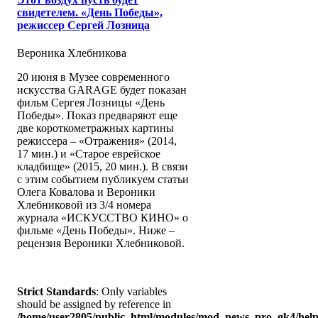
свидетелем. «День Победы»,
режиссер Сергей Лозница
Вероника Хлебникова
20 июня в Музее современного
искусства GARAGE будет показан
фильм Сергея Лозницы «День
Победы». Показ предваряют еще
две короткометражных картины
режиссера – «Отражения» (2014,
17 мин.) и «Старое еврейское
кладбище» (2015, 20 мин.). В связи
с этим событием публикуем статьи
Олега Ковалова и Вероники
Хлебниковой из 3/4 номера
журнала «ИСКУССТВО КИНО» о
фильме «День Победы». Ниже –
рецензия Вероники Хлебниковой.
Strict Standards
: Only variables
should be assigned by reference in
/home/user2805/public_html/modules/mod_news_pro_gk4/help