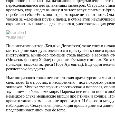
горничной с посыльным, начинающие представление в этих 
переодевающиеся для дальнейших маневров. Старушка став
кроватью, куда кладет книжку и читает вслух фрагмент фри
перебивая себя: «Есть пюпитры, которые не знают нот». Она
уколов за железный прутик палец, в сумке этой неулыбчиво
окровавленных платков для перевязки, удостоверяющих репе
“King size”
Пианист-композитор (Бендикс Детлефсен) тоже спит в начале
мечте, принимает душ, одевается и приступает к своим прям
инструмента. Мини-бар помещен столь высоко, в верхнем отс
(Михаэль фон дер Хайде) не достать бутылку с пивом. Хотя 
приходит высокая актриса (Тора Аугештад). Еще один весе
режиссера-абсурдиста.
Именно разного толка несоответствия драматургии и мизан
спектакля. Его простых и изощренных – под покровом развл
экивоков. Музыка тут звучит классическая и попсовая, опо
звучанием в «большом» мире. Парочка неизменно поет о лю
немецкого слуха мещанские вирши про птичек и солнце. При
кровати такого размерчика не происходит. И близости между
наблюдается. Сексуальная революция прошла давным-давно.
предпринимает иной tour de force.