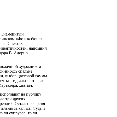
а. Знаменитый
ерлинском «Фольксбюне»,
ль». Спектакль,
идентичностей, напомнил
дора В. Адорно.
положенной художником
й-нибудь спальне,
ни, выбор цветовой гаммы
ечты – идеально отвечает
арталера, хватает.
, исполняют на публику
рую три других
реплик. Остальное время
пальню за кулисы (туда и
то ли супругов, то ли