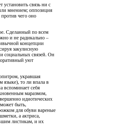
т установить связь ни с
 или мнением; оппозиция
 против чего оно
ое. Сделанный по всем
ужно и не радикально –
привычной концепции
ксируя закулисную
 и социальных связей. Он
екоративный уют
пюпитром, укравшая
 языке), то ли впала в
на вспоминает себя
ыкновенным маразмом,
овершенно идиотических
 может быть,
 рожком для обуви вареные
шметки, а актриса,
вшим листикам, и их