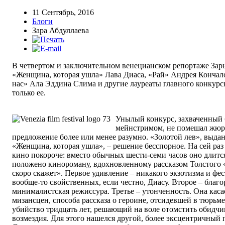
11 Сентябрь, 2016
Блоги
Зара Абдуллаева
В четвертом и заключительном венецианском репортаже Зар
«Женщина, которая ушла» Лава Диаса, «Рай» Андрея Кончал
нас» Ала Эддина Слима и другие лауреаты главного конкур
только ее.
Унылый конкурс, захваченный
мейнстримом, не помешал жюр
предложение более или менее разумно. «Золотой лев», выд
«Женщина, которая ушла», – решение бесспорное. На сей ра
кино покороче: вместо обычных шести-семи часов оно длитс
положено кинороману, вдохновленному рассказом Толстого «
скоро скажет». Первое удивление – никакого экзотизма и фес
вообще-то свойственных, если честно, Диасу. Второе – благо
минималистская режиссура. Третье – утонченность. Она каса
мизансцен, способа рассказа о героине, отсидевшей в тюрьм
убийство тридцать лет, решающий на воле отомстить обидчи
возмездия. Для этого нашелся другой, более эксцентричный 