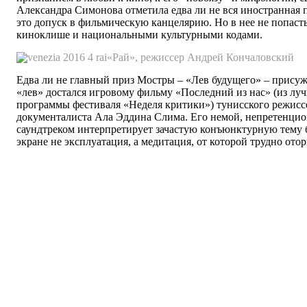
Александра Симонова отметила едва ли не вся иностранная п
это допуск в фильмическую канцелярию. Но в нее не попасть
киноклише и национальными культурными кодами.
«Рай», режиссер Андрей Кончаловский
Едва ли не главный приз Мостры – «Лев будущего» – присужд
«лев» достался игровому фильму «Последний из нас» (из лу
программы фестиваля «Неделя критики») тунисского режиссе
документалиста Ала Эддина Слима. Его немой, непретенцио
саундтреком интерпретирует зачастую конъюнктурную тему 
экране не эксплуатация, а медитация, от которой трудно оторв