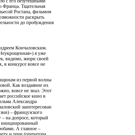
ую с его безутешными
о Франца. Тщательная
пьесой Ростана, фильмом
возможности раскрыть
тельности до пробуждения
Андреем Кончаловским.
Неукрощенная») я уже
ек, видимо, жюри своей
 в конкурсе вовсе не
нщинам из первой волны
овой. Как воздаяние их
жно, вовсе не знал. Этот
ает российское кино в
фильма Александра
чаловский заинтересован
изни) – французского
 – на допросе, который
с, инициированный
обами. А главное –
ету и тени (оператора