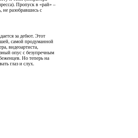
ресса). Пропуск в «рай» –
, не разобравшись с
ается за дебют. Этот
чшей, самой продуманной
ра, видеоартиста,
зный опус с безупречным
беженцев. Но теперь на
ать глаз и слух.