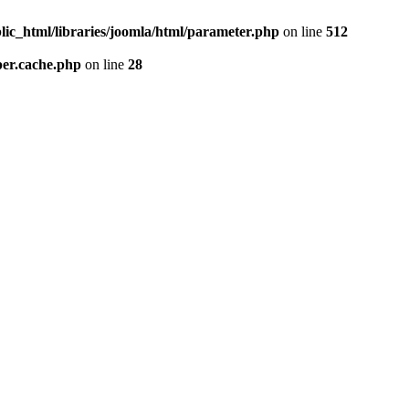
lic_html/libraries/joomla/html/parameter.php
on line
512
per.cache.php
on line
28