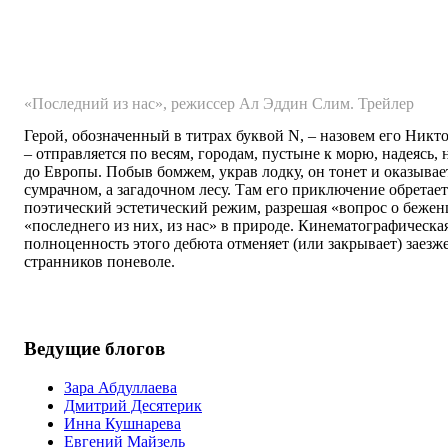
«Последний из нас», режиссер Ал Эддин Слим. Трейлер
Герой, обозначенный в титрах буквой N, – назовем его Никт
– отправляется по весям, городам, пустыне к морю, надеясь, 
до Европы. Побыв бомжем, украв лодку, он тонет и оказывае
сумрачном, а загадочном лесу. Там его приключение обретае
поэтический эстетический режим, разрешая «вопрос о бежен
«последнего из них, из нас» в природе. Кинематографическа
полноценность этого дебюта отменяет (или закрывает) заез
странников поневоле.
Ведущие блогов
Зара Абдуллаева
Дмитрий Десятерик
Инна Кушнарева
Евгений Майзель