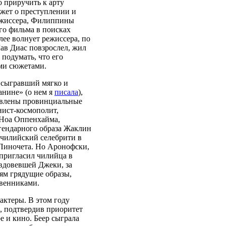
о приручить к арту
жет о преступлении и
 режиссера, Филиппины
го фильма в поисках
лее волнует режиссера, по
ав Диас повзрослел, жил
 подумать, что его
ми сюжетами.
 сыгравший мягко и
анине» (о нем я
писала
),
тавлены провинциальные
нист-космополит,
Ноа Оппенхайма,
гендарного образа Жаклин
 чилийский селебрити в
Пиночета. Но Аронофски,
 пригласил чилийца в
вдовевшей Джеки, за
тям грядущие образы,
твенниками.
ктеры. В этом году
, подтвердив приоритет
 и кино. Беер сыграла