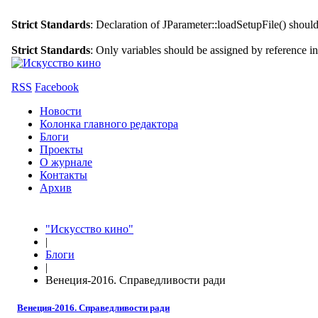
Strict Standards
: Declaration of JParameter::loadSetupFile() shoul
Strict Standards
: Only variables should be assigned by reference i
RSS
Facebook
Новости
Колонка главного редактора
Блоги
Проекты
О журнале
Контакты
Архив
"Искусство кино"
|
Блоги
|
Венеция-2016. Справедливости ради
Венеция-2016. Справедливости ради