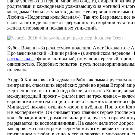
вдову убитого на Первой мировой солдата, смиренно живущ
родителями и каждодневно ухаживающую за могилой милог
мелодрама Озона вступает в диалог с ее первоисточниками (
Любича «Недопетая колыбельная»). Так что Беер имела все 
свой талант в диапазоне от сдержанности, скорбной чувстви
женских порывов и нежданных унижений.
«Франц», режиссер Франсуа Озон
Кубок Вольпи «За режиссуру» поделили Амат Эскаланте с 
Про мексиканский «Дикий район» (в английском переводе «
рассказывала
: фильм эпатажный, но малоинтересный, привл
одиозностью. Подобных попыток, пусть псевдооригинальных,
ночевало.
Андрей Кончаловский задумал «Рай» как оммаж русским же
эмиграции, спасавших еврейских детей во время Второй мир
жертвенности, о которой подзабыли, а кто-то в Европе, возмо
международный проект – фильм идет на трех языках – включ
европейский контекст и (в отличие от сложносочиненного 
Миндадзе) находит отклик у жюри и публики. При этом Кон
и в эксперименте. Он снимает трех главных героев (после ж
коллаборациониста, романтика-нациста, русскую праведницу
разрывается их воспоминаниями. На самом деле этот допро
закадровым голосом режиссером/демиургом, является кинопр
признанием в любви к кино, к его «новоязу» и мифологии, св