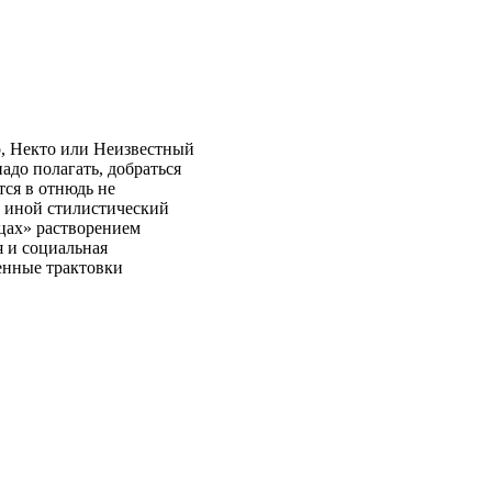
о, Некто или Неизвестный
надо полагать, добраться
тся в отнюдь не
т иной стилистический
цах» растворением
я и социальная
женные трактовки