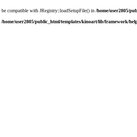
d be compatible with JRegistry::loadSetupFile() in
/home/user2805/pub
n
/home/user2805/public_html/templates/kinoart/lib/framework/hel