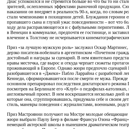
Диас успокоился и не стремится больше во что бы то ни стал
зрителей, ослепленных эффектами рыночной продукции. Сю
наказании он внедряет в реальность 90-х, когда, по словам
стали чемпионами в похищении детей. Блуждания героини е
пропавшего сына и глухой ужас повседневности – вот что бо
ходу дела расправляющегося и с фабульными перипетиями. Л
в Венеции в коммуналке, предпочтя ее гостинице, и заставил
влечение к Толстому не исчерпывается кинематографически
Приз «за лучшую мужскую роль» заслужил Оскар Мартинес,
дерзко писателя-нобелиата в аргентинском «Почетном гражд
достойный и награды за сценарий. В нем язвительно предс
нравы местечка, где вырос и откуда черпает сюжеты протаго
проживающий в Европе. Однако жюри предпочло сценарий 
разобравшегося в «Джеки» Пабло Ларрайна с разработкой ле
Кеннеди, сформировавшегося после смерти ее мужа. Прежде
основном препарировал последствия диктаторского режима 
посмотрев на Берлинале его «Клуб» о педофилах-католиках,
англоязычный проект. В нем воскрешаются несколько дней о
которые она, сгруппировавшись, придумала себе и своим де
стиль, маневры поведения с журналистами, военными, родс
Приз Мастроянни получают на Мостре молодые обещающие а
жюри выбрало Паулу Беер в фильме Франсуа Озона «Франц»
немецкой актерской школы в нынешнем драматическом театре