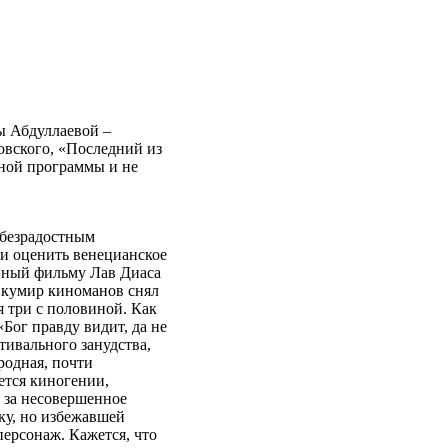
ы Абдуллаевой –
овского, «Последний из
сной программы и не
 безрадостным
и оценить венецианское
анный фильму Лав Диаса
з кумир киноманов снял
я три с половиной. Как
Бог правду видит, да не
тивального занудства,
родная, почти
ется киногении,
е за несовершенное
ку, но избежавшей
персонаж. Кажется, что