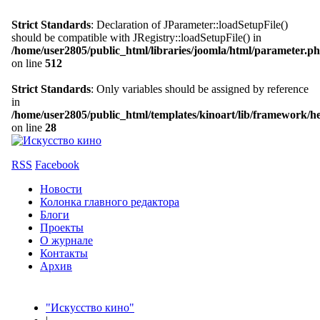
Strict Standards
: Declaration of JParameter::loadSetupFile()
should be compatible with JRegistry::loadSetupFile() in
/home/user2805/public_html/libraries/joomla/html/parameter.p
on line
512
Strict Standards
: Only variables should be assigned by reference
in
/home/user2805/public_html/templates/kinoart/lib/framework/h
on line
28
RSS
Facebook
Новости
Колонка главного редактора
Блоги
Проекты
О журнале
Контакты
Архив
"Искусство кино"