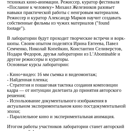
техниках кино-анимации. Режиссер, куратор фестиваля
«Послание к человеку» Михаил Железников разовьет
навыки практической работы с неигровым материалом.
Режиссер и куратор Александр Марков научит создавать
собственные фильмы из чужих материалов ("found
footage").
В лаборатории будут проходит творческие встречи и ворк-
шопы. Своим опытом поделятся Ирина Евтеева, Павел
Семченко, Николай Копейкин, Константин Селиверстов,
Нодари Федоров, друзья лаборатории из L’Abominable и
другие режиссеры и кураторы.
Основные курсы лаборатории:
- Кино+видео: 16 мм съемка и видеомонтаж;
- Найденная пленка;
- Стратегия и пошаговая тактика создания композиции
кадра — от интуиции дилетанта до принятия авторского
решения;
- Использование документального изображения в
актуальном экспериментальном кино постдокументальной
эпохи;
- Параллельное кино и экспериментальная анимация.
Итогом работы участников лаборатории станет авторский