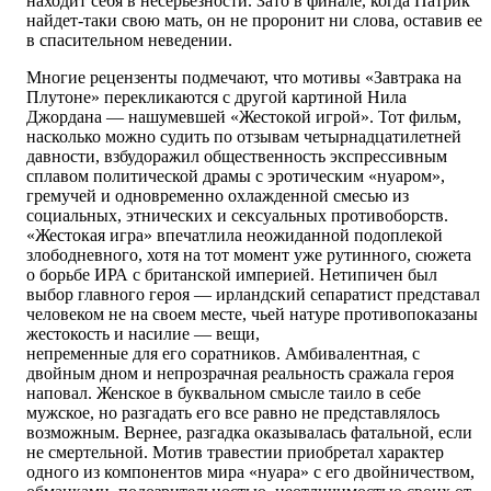
находит себя в несерьезности. Зато в финале, когда Патрик
найдет-таки свою мать, он не проронит ни слова, оставив ее
в спасительном неведении.
Многие рецензенты подмечают, что мотивы «Завтрака на
Плутоне» перекликаются с другой картиной Нила
Джордана — нашумевшей «Жестокой игрой». Тот фильм,
насколько можно судить по отзывам четырнадцатилетней
давности, взбудоражил общественность экспрессивным
сплавом политической драмы с эротическим «нуаром»,
гремучей и одновременно охлажденной смесью из
социальных, этнических и сексуальных противоборств.
«Жестокая игра» впечатлила неожиданной подоплекой
злободневного, хотя на тот момент уже рутинного, сюжета
о борьбе ИРА с британской империей. Нетипичен был
выбор главного героя — ирландский сепаратист представал
человеком не на своем месте, чьей натуре противопоказаны
жестокость и насилие — вещи,
непременные для его соратников. Амбивалентная, с
двойным дном и непрозрачная реальность сражала героя
наповал. Женское в буквальном смысле таило в себе
мужское, но разгадать его все равно не представлялось
возможным. Вернее, разгадка оказывалась фатальной, если
не смертельной. Мотив травестии приобретал характер
одного из компонентов мира «нуара» с его двойничеством,