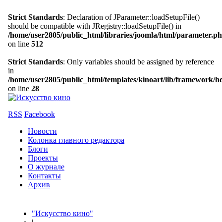
Strict Standards
: Declaration of JParameter::loadSetupFile()
should be compatible with JRegistry::loadSetupFile() in
/home/user2805/public_html/libraries/joomla/html/parameter.p
on line
512
Strict Standards
: Only variables should be assigned by reference
in
/home/user2805/public_html/templates/kinoart/lib/framework/h
on line
28
RSS
Facebook
Новости
Колонка главного редактора
Блоги
Проекты
О журнале
Контакты
Архив
"Искусство кино"