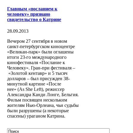
Главным «посланием к
человеку» признано
свидетельство о Катрине
28.09.2013
Вечером 27 сентября в новом
санкт-петербургском киноцентре
«Великан-парк» были оглашены
итоги 23-го международного
кинофестиваля «Послание к
Человеку». Гран-при фестиваля –
«Золотой кентавр» и 5 тысяч
долларов – был присужден 38-
минутной картине «После
нее» (As She Left), режиссер
Александра Канди Лонге, Бельгия.
Фильм посвящен нескольким
жителям Нью-Орлеана, чьи судьбы
были разрушены (а некоторые
спасены) ураганом Катрина.