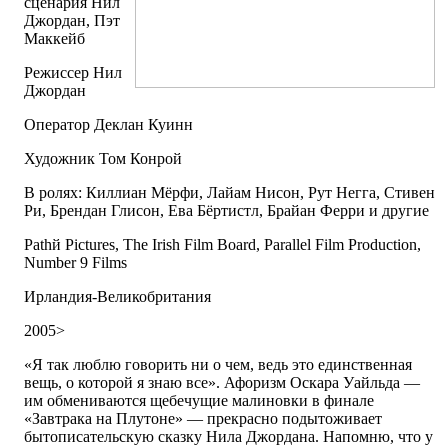
сценария Нил
Джордан, Пэт
Маккейб
Режиссер Нил
Джордан
Оператор Деклан Куинн
Художник Том Конрой
В ролях: Киллиан Мёрфи, Лайам Нисон, Рут Негга, Стивен
Ри, Брендан Глисон, Ева Бёртистл, Брайан Ферри и другие
Pathй Pictures, The Irish Film Board, Parallel Film Production,
Number 9 Films
Ирландия-Великобритания
2005>
«Я так люблю говорить ни о чем, ведь это единственная
вещь, о которой я знаю все». Афоризм Оскара Уайльда —
им обмениваются щебечущие малиновки в финале
«Завтрака на Плутоне» — прекрасно подытоживает
бытописательскую сказку Нила Джордана. Напомню, что у