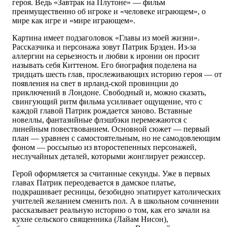
героя. Ведь «Завтрак на Плутоне» — фильм
преимущественно об игроке и «человеке играющем», о
мире как игре и «мире играющем».
Картина имеет подзаголовок «Главы из моей жизни».
Рассказчика и персонажа зовут Патрик Брэден. Из-за
аллергии на серьезность и любви к иронии он просит
называть себя Киттеном. Его биография поделена на
тридцать шесть глав, прослеживающих историю героя — от
появления на свет в ирланд-ской провинции до
приключений в Лондоне. Свободный и, можно сказать,
свингующий ритм фильма усиливает ощущение, что с
каждой главой Патрик рождается заново. Вставные
новеллы, фантазийные флэшбэки перемежаются с
линейным повествованием. Основной сюжет — первый
план — уравнен с самостоятельным, но не самодовлеющим
фоном — россыпью из второстепенных персонажей,
неслучайных деталей, которыми жонглирует режиссер.
Герой оформляется за считанные секунды. Уже в первых
главах Патрик переодевается в дамское платье,
подкрашивает ресницы, безобидно эпатирует католических
учителей желанием сменить пол. А в школьном сочинении
рассказывает реальную историю о том, как его зачали на
кухне сельского священника (Лайам Нисон),