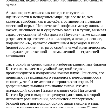
обманками, подозрительностью, неотличимостью своих от
чужих.
А главное, осмыслялся как потеря и отсутствие
идентичности в ненадежном мире, где все не то, чем
кажется, а любовь, как и дружба, противоречит правилам
«жестокой игры». Человеческий конфликт между лицом и
маской, внешностью и сущностью загонял в тупик, вызывал
страх, отчуждение. В «Завтраке на Плутоне» та же коллизия
разрешается практически хэппи-эндом, а незакрепленное,
подвижное «я», чреватое спонтанным переходом в иное
(новое) состояние — игра со своей и чужой идентичностью,
— служит единственной — осмысленной — стратегией
выживания.
Так в одной из самых ярких и изобретательных глав фильма
Киттен оказывается случайной жертвой теракта,
произошедшего в лондонском ночном клубе. Раненого, его
принимают за ирландского террориста, переодевшегося в
женщину, чтобы незаметно совершить этот взрыв. И
допрашивают, выбивая признание силой. Взамен
истекающий кровью Патрик называет себя Патрисией
Киттен Брэден и выдает очередную фантазию, в которой
исполняет роль шпионки, борющейся с терроризмом,
бьющей врага при помощи одного лишь внешнего вида —
черного костюма из латекса и флакончика духов Chanel.