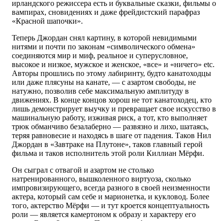
ирландского режиссера есть и буквальные сказки, фильмы о
вампирах, сновидениях и даже фрейдистский парафраз
«Красной шапочки».
Теперь Джордан снял картину, в которой невидимыми
нитями и почти по законам «символического обмена»
соединяются мир и миф, реальное и суперусловное,
высокое и низкое, мужское и женское, «все» и «ничего» etc.
Авторы прошлись по этому лабиринту, будто канатоходцы
или даже плясуны на канате, — с азартом свободы, не
натужно, позволив себе максимальную амплитуду в
движениях. В конце концов хорош не тот канатоходец, кто
лишь демонстрирует выучку и превращает свое искусство в
машинальную работу, изживая риск, а тот, кто выполняет
трюк обманчиво безалаберно — развязно и лихо, шатаясь,
теряя равновесие и находясь в шаге от падения. Таков Нил
Джордан в «Завтраке на Плутоне», таков главный герой
фильма и таков исполнитель этой роли Киллиан Мёрфи.
Он сыграл с отвагой и азартом не столько
натренированного, вышколенного виртуоза, сколько
импровизирующего, всегда разного в своей неизменности
актера, который сам себе и марионетка, и кукловод. Более
того, актерство Мёрфи — и тут кроется концептуальность
роли — является камертоном к образу и характеру его