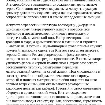
собой, воспринимать судьбу как результат личного выбора.
Эта способность защищена прирожденным артистизмом
героя. Свое лицо он умеет выдавать за маску, за лукавую
гримасу даже в тех случаях, когда на нем отражаются самые
сокровенные переживания и самые неподдельные эмоции.
Искусство травестии напрямую восходит у Джордана к
одноименному литературному жанру, в котором все
серьезное и драматическое принимает подчеркнуто
несерьезный, комический вид. На травестировании
трагедии в фарс, а драматического в смешное и строится
«Завтрак на Плутоне». Кульминацией этого приема служит,
пожалуй, эпизод на сцене, где Киттен выступает вместе с
героем Стивена Ри, антрепренером и фокусником, у
которого он нашел очередное пристанище. В низком жанре
уличного фарса и черной комической Патрик развлекает
ресторанную публику, разыгрывая перед ней
магистральный сюжет из своей жизни. Под улюлюкание и
гогот зрителей он изображает отчаявшегося сироту,
который в поисках материнской любви кидается на шею
первым встречным (ими оказываются разморенные
алкоголем посетители кабаре). Готовый и самоуничижение
обернуть в артистический жест, Киттен сохраняет
дистанцию по отношению к исполняемой роли, даже если
она воспроизводит его судьбу. Так, собственно, серьезность