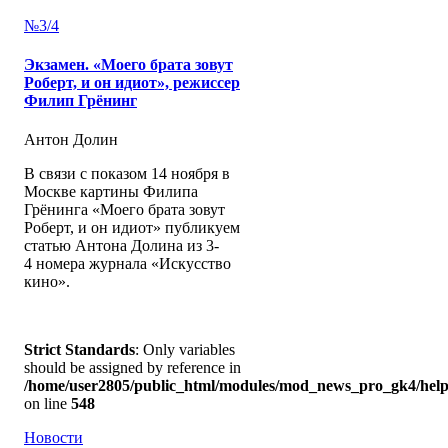
№3/4
Экзамен. «Моего брата зовут
Роберт, и он идиот», режиссер
Филип Грёнинг
Антон Долин
В связи с показом 14 ноября в
Москве картины Филипа
Грёнинга «Моего брата зовут
Роберт, и он идиот» публикуем
статью Антона Долина из 3-
4 номера журнала «Искусство
кино».
Strict Standards
: Only variables
should be assigned by reference in
/home/user2805/public_html/modules/mod_news_pro_gk4/help
on line
548
Новости