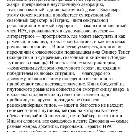
жанра, превращена в неустойчивую декорацию,
театрализованный задник, карточный домик. Благодаря
этому сюжет картины приобретает суперусловный,
сказочный характер, а Патрик, «дитя сексуальной
революции» и мнимый террорист — законспирированный
член ИРА, проваливается в супермифологическое —
литературное — пространство, где может выступать и как
ряженый, и как шут, и как герой балагана, и как персонаж
романа воспитания… В нем легко усмотреть, к примеру,
переклички с классическим подкидышем а-ля Оливер Твист
(колоритный и сумрачный, сказочный и книжный Лондон
тут лишь в помощь). Или с классическим трикстером,
«комическим дублером культурного героя», выходящим
победителем из любых ситуаций, — благодаря его
двоякому, неоднозначному поведению все ценности
приобретают свое настоящее значение. Или с бродягой из
плутовского романа: на общество он смотрит снизу вверх, а
в ходе «кандидовского» путешествия сменяет одно
прибежище на другое, проходя через галерею
разнокалиберных типов, — ищет и благостно не находит
свое место под Плутоном, завтрак на котором Киттену
обещает случайный попутчик, не то байкер, не то хиппи.
Иными словами, все смешалось в ленте Джордана — самые
разные жанры, архетипы, персонажи. Tеракты ИРА
сливаются в общем угаре с ревом глэмрока. Сексуальная