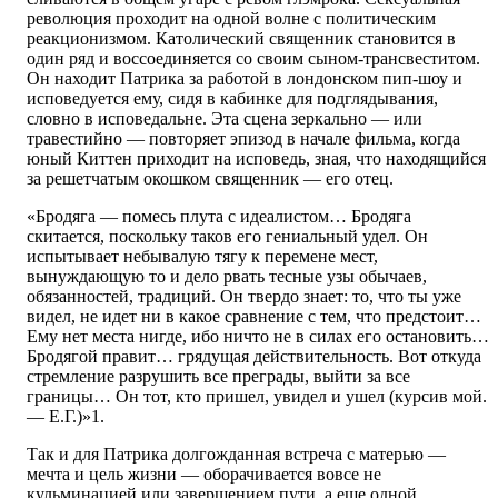
революция проходит на одной волне с политическим
реакционизмом. Католический священник становится в
один ряд и воссоединяется со своим сыном-трансвеститом.
Он находит Патрика за работой в лондонском пип-шоу и
исповедуется ему, сидя в кабинке для подглядывания,
словно в исповедальне. Эта сцена зеркально — или
травестийно — повторяет эпизод в начале фильма, когда
юный Киттен приходит на исповедь, зная, что находящийся
за решетчатым окошком священник — его отец.
«Бродяга — помесь плута с идеалистом… Бродяга
скитается, поскольку таков его гениальный удел. Он
испытывает небывалую тягу к перемене мест,
вынуждающую то и дело рвать тесные узы обычаев,
обязанностей, традиций. Он твердо знает: то, что ты уже
видел, не идет ни в какое сравнение с тем, что предстоит…
Ему нет места нигде, ибо ничто не в силах его остановить…
Бродягой правит… грядущая действительность. Вот откуда
стремление разрушить все преграды, выйти за все
границы… Он тот, кто пришел, увидел и ушел (курсив мой.
— Е.Г.)»1.
Так и для Патрика долгожданная встреча с матерью —
мечта и цель жизни — оборачивается вовсе не
кульминацией или завершением пути, а еще одной