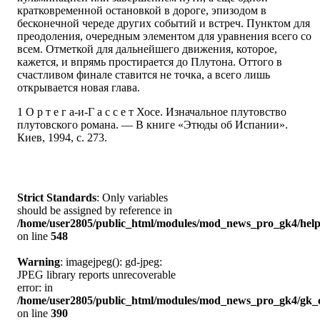
кратковременной остановкой в дороге, эпизодом в
бесконечной череде других событий и встреч. Пунктом для
преодоления, очередным элементом для уравнения всего со
всем. Отметкой для дальнейшего движения, которое,
кажется, и впрямь простирается до Плутона. Оттого в
счастливом финале ставится не точка, а всего лишь
открывается новая глава.
1 О р т е г а-и-Г а с с е т Хосе. Изначальное плутовство
плутовского романа. — В книге «Этюды об Испании».
Киев, 1994, с. 273.
Strict Standards
: Only variables
should be assigned by reference in
/home/user2805/public_html/modules/mod_news_pro_gk4/help
on line
548
Warning
: imagejpeg(): gd-jpeg:
JPEG library reports unrecoverable
error: in
/home/user2805/public_html/modules/mod_news_pro_gk4/gk_c
on line
390