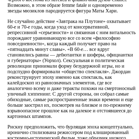
Возможно, в этом образе femme fatale и одновременно
звезды мюзиклов пародируется фигура Маты Хари.
Не случайно действие «Завтрака на Плутоне» охватывает
60-е и 70-е годы, когда уход от консервативной,
репрессивной «серьезности» и связанная с ним витальность
порождают уравнивающую все со всем «философию
повседневности», когда каждый получает право на
«пятнадцать минут славы». «В 60-е… все вдруг
становились равны — дебютантки и шоферы, официантки
и губернаторы» (Уорхол). Сексуальная и политическая
революции принимали форму безудержной игры, но и
подспудно формировали «общество спектакля». Джордан
реконструирует эпоху именно как спектакль, как
калейдоскоп из равнозначных элементов, где все
аналогично всему и даже теракты похожи на смертоносный
уличный хэппенинг. С другой стороны, он собрал самые
обиходные, самые распространенные знаки времени и еще
больше заострил их, посмотрев на близкое и по-прежнему
взрывоопасное прошлое как на далекое и отстоявшееся до
картонных штампов.
Рискну предположить, что бурлящая эпоха концептуально,
иронично стилизована режиссером под клишированный
костюмно-исторический фильм, тоже образчик низкого