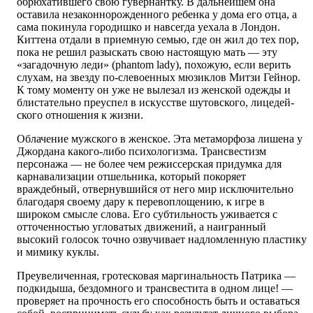
обрюхатившего свою гувернантку. В дальнейшем она
оставила незаконнорожденного ребенка у дома его отца, а
сама покинула городишко и навсегда уехала в Лондон.
Киттена отдали в приемную семью, где он жил до тех пор,
пока не решил разыскать свою настоящую мать — эту
«загадочную леди» (phantom lady), похожую, если верить
слухам, на звезду по-слевоенных мюзиклов Митзи Гейнор.
К тому моменту он уже не вылезал из женской одежды и
блистательно преуспел в искусстве шутовского, лицедей-
ского отношения к жизни.
Облачение мужского в женское. Эта метаморфоза лишена у
Джордана какого-либо психологизма. Трансвестизм
персонажа — не более чем режиссерская придумка для
карнавализации отшельника, который покоряет
враждебный, отвернувшийся от него мир исключительно
благодаря своему дару к перевоплощению, к игре в
широком смысле слова. Его субтильность уживается с
отточенностью угловатых движений, а наигранный
высокий голосок точно озвучивает надломленную пластику
и мимику куклы.
Преувеличенная, гротесковая маргинальность Патрика —
подкидыша, бездомного и трансвестита в одном лице! —
проверяет на прочность его способность быть и оставаться