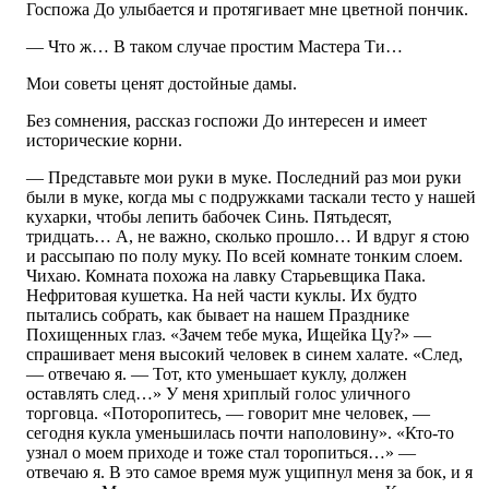
Госпожа До улыбается и протягивает мне цветной пончик.
— Что ж… В таком случае простим Мастера Ти…
Мои советы ценят достойные дамы.
Без сомнения, рассказ госпожи До интересен и имеет
исторические корни.
— Представьте мои руки в муке. Последний раз мои руки
были в муке, когда мы с подружками таскали тесто у нашей
кухарки, чтобы лепить бабочек Синь. Пятьдесят,
тридцать… А, не важно, сколько прошло… И вдруг я стою
и рассыпаю по полу муку. По всей комнате тонким слоем.
Чихаю. Комната похожа на лавку Старьевщика Пака.
Нефритовая кушетка. На ней части куклы. Их будто
пытались собрать, как бывает на нашем Празднике
Похищенных глаз. «Зачем тебе мука, Ищейка Цу?» —
спрашивает меня высокий человек в синем халате. «След,
— отвечаю я. — Тот, кто уменьшает куклу, должен
оставлять след…» У меня хриплый голос уличного
торговца. «Поторопитесь, — говорит мне человек, —
сегодня кукла уменьшилась почти наполовину». «Кто-то
узнал о моем приходе и тоже стал торопиться…» —
отвечаю я. В это самое время муж ущипнул меня за бок, и я