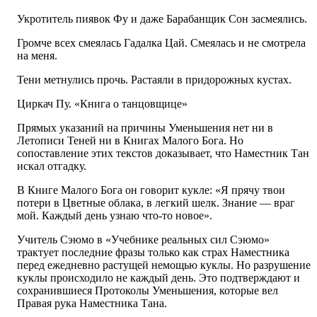
Укротитель пиявок Фу и даже Барабанщик Сон засмеялись.
Громче всех смеялась Гадалка Цай. Смеялась и не смотрела
на меня.
Тени метнулись прочь. Растаяли в придорожных кустах.
Циркач Пу. «Книга о танцовщице»
Прямых указаний на причины Уменьшения нет ни в
Летописи Теней ни в Книгах Малого Бога. Но
сопоставление этих текстов доказывает, что Наместник Тан
искал отгадку.
В Книге Малого Бога он говорит кукле: «Я прячу твои
потери в Цветные облака, в легкий шелк. Знание — враг
мой. Каждый день узнаю что-то новое».
Учитель Сэюмо в «Учебнике реальных сил Сэюмо»
трактует последние фразы только как страх Наместника
перед ежедневно растущей немощью куклы. Но разрушение
куклы происходило не каждый день. Это подтверждают и
сохранившиеся Протоколы Уменьшения, которые вел
Правая рука Наместника Тана.