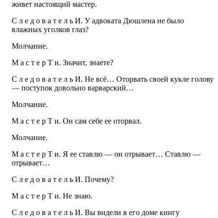
живет настоящий мастер.
С л е д о в а т е л ь И. У адвоката Дюшлена не было
влажных уголков глаз?
Молчание.
М а с т е р Т и. Значит, знаете?
С л е д о в а т е л ь И. Не всё… Оторвать своей кукле голову
— поступок довольно варварский…
Молчание.
М а с т е р Т и. Он сам себе ее оторвал.
Молчание.
М а с т е р Т и. Я ее ставлю — он отрывает… Ставлю —
отрывает…
С л е д о в а т е л ь И. Почему?
М а с т е р Т и. Не знаю.
С л е д о в а т е л ь И. Вы видели в его доме книгу