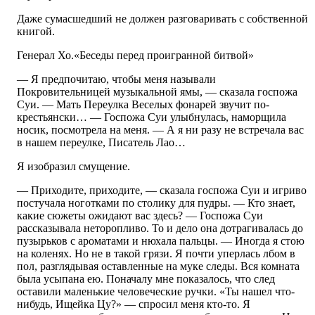
Даже сумасшедший не должен разговаривать с собственной
книгой.
Генерал Хо.«Беседы перед проигранной битвой»
— Я предпочитаю, чтобы меня называли
Покровительницей музыкальной ямы, — сказала госпожа
Суи. — Мать Переулка Веселых фонарей звучит по-
крестьянски… — Госпожа Суи улыбнулась, наморщила
носик, посмотрела на меня. — А я ни разу не встречала вас
в нашем переулке, Писатель Лао…
Я изобразил смущение.
— Приходите, приходите, — сказала госпожа Суи и игриво
постучала ноготками по столику для пудры. — Кто знает,
какие сюжеты ожидают вас здесь? — Госпожа Суи
рассказывала неторопливо. То и дело она дотрагивалась до
пузырьков с ароматами и нюхала пальцы. — Иногда я стою
на коленях. Но не в такой грязи. Я почти уперлась лбом в
пол, разглядывая оставленные на муке следы. Вся комната
была усыпана ею. Поначалу мне показалось, что след
оставили маленькие человеческие ручки. «Ты нашел что-
нибудь, Ищейка Цу?» — спросил меня кто-то. Я