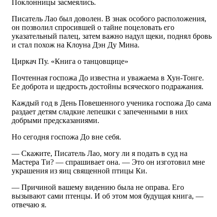
Поклонницы засмеялись.
Писатель Лао был доволен. В знак особого расположения,
он позволил спросившей о тайне поцеловать его
указательный палец, затем важно надул щеки, поднял бровь
и стал похож на Клоуна Дэн Ду Мина.
Циркач Пу. «Книга о танцовщице»
Почтенная госпожа До известна и уважаема в Хун-Тонге.
Ее доброта и щедрость достойны всяческого подражания.
Каждый год в День Повешенного ученика госпожа До сама
раздает детям сладкие лепешки с запеченными в них
добрыми предсказаниями.
Но сегодня госпожа До вне себя.
— Скажите, Писатель Лао, могу ли я подать в суд на
Мастера Ти? — спрашивает она. — Это он изготовил мне
украшения из яиц священной птицы Ки.
— Причиной вашему видению была не оправа. Его
вызывают сами птенцы. И об этом моя будущая книга, —
отвечаю я.