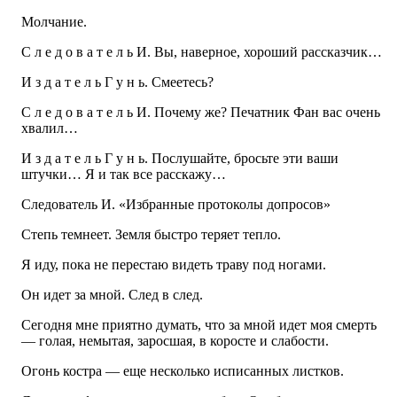
Молчание.
С л е д о в а т е л ь И. Вы, наверное, хороший рассказчик…
И з д а т е л ь Г у н ь. Смеетесь?
С л е д о в а т е л ь И. Почему же? Печатник Фан вас очень
хвалил…
И з д а т е л ь Г у н ь. Послушайте, бросьте эти ваши
штучки… Я и так все расскажу…
Следователь И. «Избранные протоколы допросов»
Cтепь темнеет. Земля быстро теряет тепло.
Я иду, пока не перестаю видеть траву под ногами.
Он идет за мной. След в след.
Сегодня мне приятно думать, что за мной идет моя смерть
— голая, немытая, заросшая, в коросте и слабости.
Огонь костра — еще несколько исписанных листков.