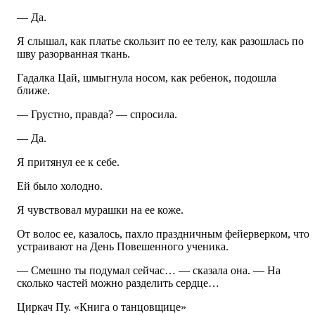
— Да.
Я слышал, как платье скользит по ее телу, как разошлась по
шву разорванная ткань.
Гадалка Цай, шмыгнула носом, как ребенок, подошла
ближе.
— Грустно, правда? — спросила.
— Да.
Я притянул ее к себе.
Ей было холодно.
Я чувствовал мурашки на ее коже.
От волос ее, казалось, пахло праздничным фейерверком, что
устраивают на День Повешенного ученика.
— Смешно ты подумал сейчас… — сказала она. — На
сколько частей можно разделить сердце…
Циркач Пу. «Книга о танцовщице»