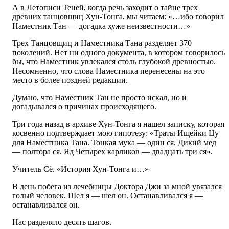
А в Летописи Теней, когда речь заходит о тайне трех
древних танцовщиц Хун-Тонга, мы читаем: «…ибо говорил
Наместник Тан — догадка хуже неизвестности…»
Трех Танцовщиц и Наместника Тана разделяет 370
поколений. Нет ни одного документа, в котором говорилось
бы, что Наместник увлекался столь глубокой древностью.
Несомненно, что слова Наместника перенесены на это
место в более поздней редакции.
Думаю, что Наместник Тан не просто искал, но и
догадывался о причинах происходящего.
Три года назад в архиве Хун-Тонга я нашел записку, которая
косвенно подтверждает мою гипотезу: «Траты Ищейки Цу
для Наместника Тана. Тонкая мука — один ся. Дикий мед
— полтора ся. Яд Четырех карликов — двадцать три ся».
Учитель Сё. «История Хун-Тонга и…»
В день побега из лечебницы Доктора Джи за мной увязался
голый человек. Шел я — шел он. Останавливался я —
останавливался он.
Нас разделяло десять шагов.