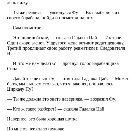
день вижу.
— Ты же реалист, — улыбнулся Фу. — Вот выберись из
своего барабана, пойди и посмотри на них.
— Сам посмотри…
— Это полицейские, — сказала Гадалка Цай. — Их трое.
Один скоро заснет. У другого жена вот-вот родит девочку.
Третий проклинает свою работу, ревматизм и Следователя
И.
— И что же нам делать? — дрогнул голос Барабанщика
Сона.
— Давайте еще выпьем, — ответила Гадалка Цай. — Может
быть, мы выпьем столько, что я наконец понравлюсь
Циркачу Пу?
— Ты же должна это знать наверняка, — возразил Фу.
— Кто ж такое разберет? — сказала Гадалка Цай.
Наверное, это была хорошая шутка.
Но мне от нее стало неловко.