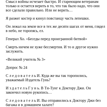
Смысл войны исчезает быстро. И стареющим ветеранам
только и остается верить в то, что так было надо, что они
все сделали правильно. Или не верить…
Я разжег костер и кинул повстанцу часть лепешки.
Он лежал на земле все в тех же десяти шагах от меня, глядел
в небо, не торопясь, ел.
Генерал Хо. «Беседы перед проигранной битвой»
Смерть ничем не хуже бессмертия. И то и другое нужно
заслужить.
«Великий учитель № 3»
Допрос № 24
С л е д о в а т е л ь И. Куда же вы так торопились,
уважаемый Издатель Гунь?
И з д а т е л ь Г у н ь. В Ти-Тунг к Доктору Джи. Он
закончил новую рукопись…
С л е д о в а т е л ь И. Вы отправились к Доктору Джи без
багажа и в домашнем халате?