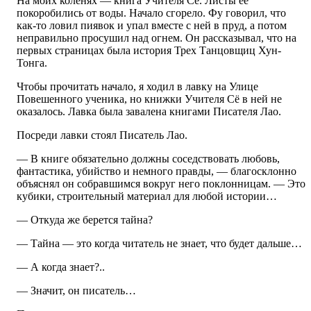
На моих коленях — книга Учителя Сё. Листы ее
покоробились от воды. Начало сгорело. Фу говорил, что
как-то ловил пиявок и упал вместе с ней в пруд, а потом
неправильно просушил над огнем. Он рассказывал, что на
первых страницах была история Трех Танцовщиц Хун-
Тонга.
Чтобы прочитать начало, я ходил в лавку на Улице
Повешенного ученика, но книжки Учителя Сё в ней не
оказалось. Лавка была завалена книгами Писателя Лао.
Посреди лавки стоял Писатель Лао.
— В книге обязательно должны соседствовать любовь,
фантастика, убийство и немного правды, — благосклонно
объяснял он собравшимся вокруг него поклонницам. — Это
кубики, строительный материал для любой истории…
— Откуда же берется тайна?
— Тайна — это когда читатель не знает, что будет дальше…
— А когда знает?..
— Значит, он писатель…