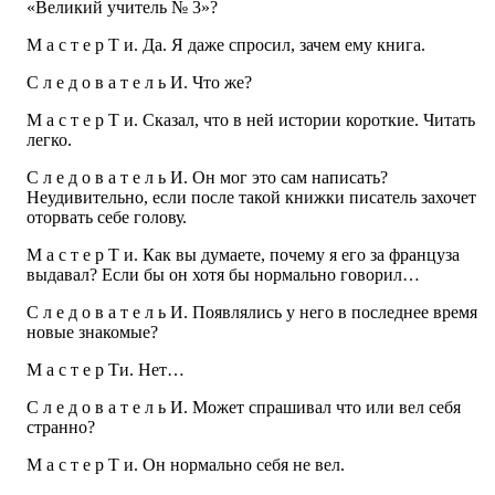
«Великий учитель № 3»?
М а с т е р Т и. Да. Я даже спросил, зачем ему книга.
С л е д о в а т е л ь И. Что же?
М а с т е р Т и. Cказал, что в ней истории короткие. Читать
легко.
С л е д о в а т е л ь И. Он мог это сам написать?
Неудивительно, если после такой книжки писатель захочет
оторвать себе голову.
М а с т е р Т и. Как вы думаете, почему я его за француза
выдавал? Если бы он хотя бы нормально говорил…
С л е д о в а т е л ь И. Появлялись у него в последнее время
новые знакомые?
М а с т е р Ти. Нет…
С л е д о в а т е л ь И. Может спрашивал что или вел себя
странно?
М а с т е р Т и. Он нормально себя не вел.