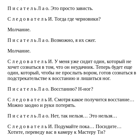
П и с а т е л ь Л а о. Это просто зависть.
С л е д о в а т е л ь И. Тогда где черновики?
Молчание.
П и с а т е л ь Л а о. Возможно, я их сжег.
Молчание.
С л е д о в а т е л ь И. У меня уже сидит один, который не
хочет сознаться в том, что он неудачник. Теперь будет еще
один, который, чтобы не прослыть вором, готов сознаться в
подстрекательстве к восстанию и лишиться ног.
П и с а т е л ь Л а о. Восстанию? Н-ног?
С л е д о в а т е л ь И. Смотря какое получится восстание…
Можно заодно и руки потерять.
П и с а т е л ь Л а о. Нет, так нельзя… Это нельзя…
С л е д о в а т е л ь И. Подумайте пока… Посидите…
Хотите, переведу вас в камеру к Мастеру Ти?