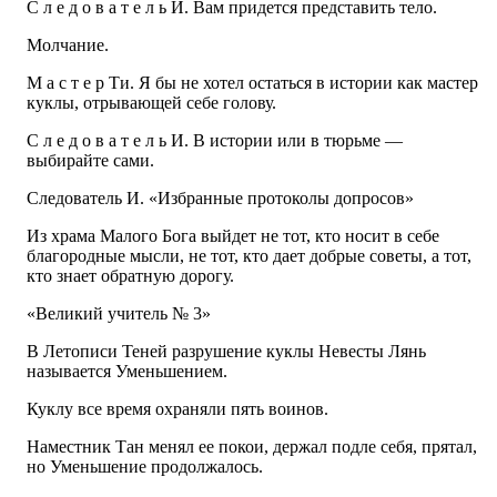
С л е д о в а т е л ь И. Вам придется представить тело.
Молчание.
М а с т е р Ти. Я бы не хотел остаться в истории как мастер
куклы, отрывающей себе голову.
С л е д о в а т е л ь И. В истории или в тюрьме —
выбирайте сами.
Следователь И. «Избранные протоколы допросов»
Из храма Малого Бога выйдет не тот, кто носит в себе
благородные мысли, не тот, кто дает добрые советы, а тот,
кто знает обратную дорогу.
«Великий учитель № 3»
В Летописи Теней разрушение куклы Невесты Лянь
называется Уменьшением.
Куклу все время охраняли пять воинов.
Наместник Тан менял ее покои, держал подле себя, прятал,
но Уменьшение продолжалось.