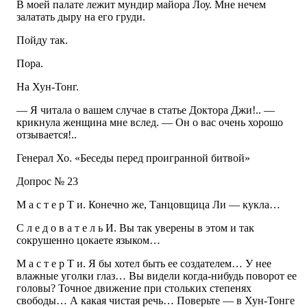
В моей палате лежит мундир майора Лоу. Мне нечем
залатать дыру на его груди.
Пойду так.
Пора.
На Хун-Тонг.
— Я читала о вашем случае в статье Доктора Джи!.. —
крикнула женщина мне вслед. — Он о вас очень хорошо
отзывается!..
Генерал Хо. «Беседы перед проигранной битвой»
Допрос № 23
М а с т е р Т и. Конечно же, Танцовщица Ли — кукла…
С л е д о в а т е л ь И. Вы так уверены в этом и так
сокрушенно цокаете языком…
М а с т е р Т и. Я бы хотел быть ее создателем… У нее
влажные уголки глаз… Вы видели когда-нибудь поворот ее
головы? Точное движение при стольких степенях
свободы… А какая чистая речь… Поверьте — в Хун-Тонге