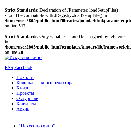
Strict Standards
: Declaration of JParameter::loadSetupFile()
should be compatible with JRegistry::loadSetupFile() in
/home/user2805/public_html/libraries/joomla/html/parameter.p
on line
512
Strict Standards
: Only variables should be assigned by reference
in
/home/user2805/public_html/templates/kinoart/lib/framework/h
on line
28
RSS
Facebook
Новости
Колонка главного редактора
Блоги
Проекты
О журнале
Контакты
Архив
"Искусство кино"