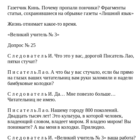
Газетчик Кинь. Почему пропали пончики? Фрагменты
статьи, сохранившиеся на обрывке газеты «Лишний язык»
Жизнь отнимает какое-то время.
«Великий учитель № 3»
Допрос № 25
С л е д о в а т е л ь И. Что это у вас, дорогой Писатель Лао,
пятки стучат?
П и с а т е л ь Л а о. А что бы у вас стучало, если бы прямо
на глазах ваших читательниц вам руки заломили и надели
бамбуковые колодки?
С л е д о в а т е л ь И. Да… Мне повезло больше…
Читательниц не имею.
П и с а т е л ь Л а о. Нашему городу 800 поколений.
Двадцать тысяч лет! Это культура, в которой человек,
владеющий словом, владеет миром. Я владею миром! Вы
понимаете? А вы меня в колодки. Прилюдно.
С л е д о в а т е л ь И. «Великий учитель № 3» ваша работа?