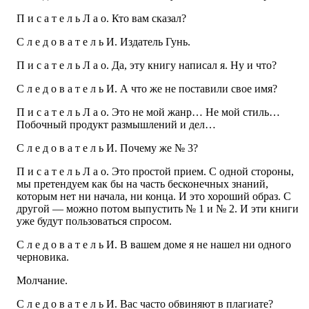
П и с а т е л ь Л а о. Кто вам сказал?
С л е д о в а т е л ь И. Издатель Гунь.
П и с а т е л ь Л а о. Да, эту книгу написал я. Ну и что?
С л е д о в а т е л ь И. А что же не поставили свое имя?
П и с а т е л ь Л а о. Это не мой жанр… Не мой стиль…
Побочный продукт размышлений и дел…
С л е д о в а т е л ь И. Почему же № 3?
П и с а т е л ь Л а о. Это простой прием. С одной стороны,
мы претендуем как бы на часть бесконечных знаний,
которым нет ни начала, ни конца. И это хороший образ. С
другой — можно потом выпустить № 1 и № 2. И эти книги
уже будут пользоваться спросом.
С л е д о в а т е л ь И. В вашем доме я не нашел ни одного
черновика.
Молчание.
С л е д о в а т е л ь И. Вас часто обвиняют в плагиате?