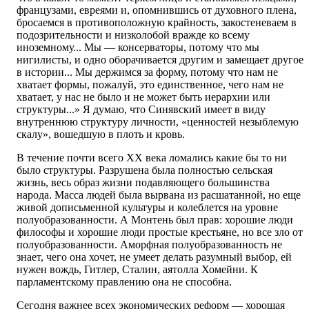
французами, евреями и, опомнившись от духовного плена,
бросаемся в противоположную крайность, закостеневаем в
подозрительности и низколобой вражде ко всему
иноземному... Мы — консерваторы, потому что мы
нигилисты, и одно оборачивается другим и замещает другое
в истории... Мы держимся за форму, потому что нам не
хватает формы, пожалуй, это единственное, чего нам не
хватает, у нас не было и не может быть иерархии или
структуры...» Я думаю, что Синявский имеет в виду
внутреннюю структуру личности, «ценностей незыблемую
скалу», вошедшую в плоть и кровь.
В течение почти всего XX века ломались какие бы то ни
было структуры. Разрушена была полностью сельская
жизнь, весь образ жизни подавляющего большинства
народа. Масса людей была вырвана из расшатанной, но еще
живой дописьменной культуры и колеблется на уровне
полуобразованности. А Монтень был прав: хорошие люди
философы и хорошие люди простые крестьяне, но все зло от
полуобразованности. Аморфная полуобразованность не
знает, чего она хочет, не умеет делать разумный выбор, ей
нужен вождь, Гитлер, Сталин, аятолла Хомейни. К
парламентскому правлению она не способна.
Сегодня важнее всех экономических реформ — хорошая