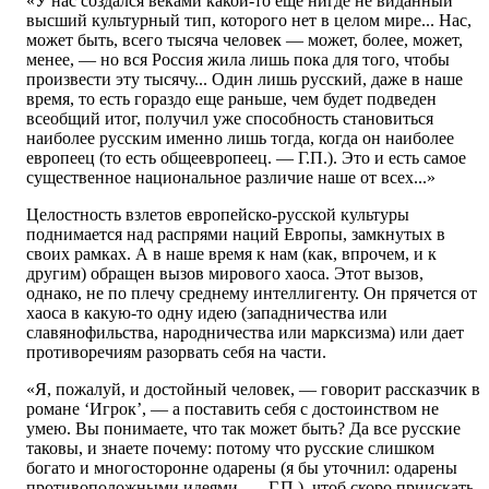
«У нас создался веками какой-то еще нигде не виданный
высший культурный тип, которого нет в целом мире... Нас,
может быть, всего тысяча человек — может, более, может,
менее, — но вся Россия жила лишь пока для того, чтобы
произвести эту тысячу... Один лишь русский, даже в наше
время, то есть гораздо еще раньше, чем будет подведен
всеобщий итог, получил уже способность становиться
наиболее русским именно лишь тогда, когда он наиболее
европеец (то есть общеевропеец. — Г.П.). Это и есть самое
существенное национальное различие наше от всех...»
Целостность взлетов европейско-русской культуры
поднимается над распрями наций Европы, замкнутых в
своих рамках. А в наше время к нам (как, впрочем, и к
другим) обращен вызов мирового хаоса. Этот вызов,
однако, не по плечу среднему интеллигенту. Он прячется от
хаоса в какую-то одну идею (западничества или
славянофильства, народничества или марксизма) или дает
противоречиям разорвать себя на части.
«Я, пожалуй, и достойный человек, — говорит рассказчик в
романе ‘Игрок’, — а поставить себя с достоинством не
умею. Вы понимаете, что так может быть? Да все русские
таковы, и знаете почему: потому что русские слишком
богато и многосторонне одарены (я бы уточнил: одарены
противоположными идеями. — Г.П.), чтоб скоро приискать