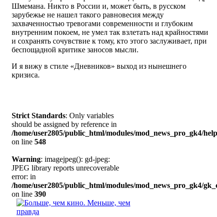
Шмемана. Никто в России и, может быть, в русском
зарубежье не нашел такого равновесия между
захваченностью тревогами современности и глубоким
внутренним покоем, не умел так взлетать над крайностями
и сохранять сочувствие к тому, кто этого заслуживает, при
беспощадной критике заносов мысли.
И я вижу в стиле «Дневников» выход из нынешнего
кризиса.
Strict Standards
: Only variables
should be assigned by reference in
/home/user2805/public_html/modules/mod_news_pro_gk4/help
on line
548
Warning
: imagejpeg(): gd-jpeg:
JPEG library reports unrecoverable
error: in
/home/user2805/public_html/modules/mod_news_pro_gk4/gk_c
on line
390