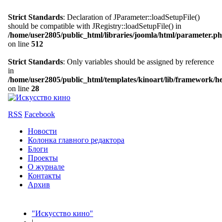
Strict Standards
: Declaration of JParameter::loadSetupFile()
should be compatible with JRegistry::loadSetupFile() in
/home/user2805/public_html/libraries/joomla/html/parameter.p
on line
512
Strict Standards
: Only variables should be assigned by reference
in
/home/user2805/public_html/templates/kinoart/lib/framework/h
on line
28
RSS
Facebook
Новости
Колонка главного редактора
Блоги
Проекты
О журнале
Контакты
Архив
"Искусство кино"