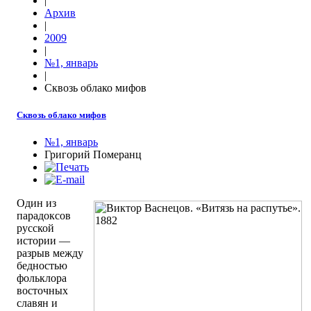
|
Архив
|
2009
|
№1, январь
|
Сквозь облако мифов
Сквозь облако мифов
№1, январь
Григорий Померанц
Один из
парадоксов
русской
истории —
разрыв между
бедностью
фольклора
восточных
славян и