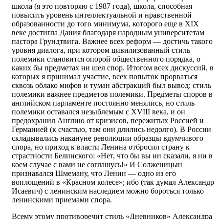
школа (я это повторяю с 1987 года), школа, способная
повысить уровень интеллектуальной и нравственной
образованности до того минимума, которого еще в XIX
веке достигла Дания благодаря народным университетам
пастора Грундтвига. Важнее всех реформ — достичь такого
уровня диалога, при котором цивилизованный стиль
полемики становится опорой общественного порядка, о
каких бы предметах ни шел спор. Итогом всех дискуссий, в
которых я принимал участие, всех попыток прорваться
сквозь облако мифов и туман абстракций был вывод: стиль
полемики важнее предметов полемики. Предметы споров в
английском парламенте постоянно менялись, но стиль
полемики оставался незыблемым с XVIII века, и он
предохранил Англию от кризисов, пережитых Россией и
Германией (к счастью, там они длились недолго). В России
складывались накануне революции образцы вдумчивого
спора, но приход к власти Ленина отбросил страну к
страстности Белинского: «Нет, что бы вы ни сказали, я ни в
коем случае с вами не соглашусь!» И Солженицын
признавался Шмеману, что Ленин — одно из его
воплощений в «Красном колесе»; ибо (так думал Александр
Исаевич) с ленинским наследием можно бороться только
ленинскими приемами спора.
Всему этому противоречит стиль «Дневников» Александра