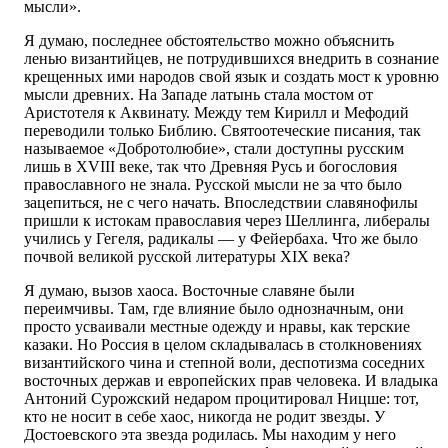
мысли».
Я думаю, последнее обстоятельство можно объяснить
ленью византийцев, не потрудившихся внедрить в сознание
крещенных ими народов свой язык и создать мост к уровню
мысли древних. На Западе латынь стала мостом от
Аристотеля к Аквинату. Между тем Кирилл и Мефодий
переводили только Библию. Святоотеческие писания, так
называемое «Добротолюбие», стали доступны русским
лишь в XVIII веке, так что Древняя Русь и богословия
православного не знала. Русской мысли не за что было
зацепиться, не с чего начать. Впоследствии славянофилы
пришли к истокам православия через Шеллинга, либералы
учились у Гегеля, радикалы — у Фейербаха. Что же было
почвой великой русской литературы XIX века?
Я думаю, вызов хаоса. Восточные славяне были
переимчивы. Там, где влияние было однозначным, они
просто усваивали местные одежду и нравы, как терские
казаки. Но Россия в целом складывалась в столкновениях
византийского чина и степной воли, деспотизма соседних
восточных держав и европейских прав человека. И владыка
Антоний Сурожский недаром процитировал Ницше: тот,
кто не носит в себе хаос, никогда не родит звезды. У
Достоевского эта звезда родилась. Мы находим у него