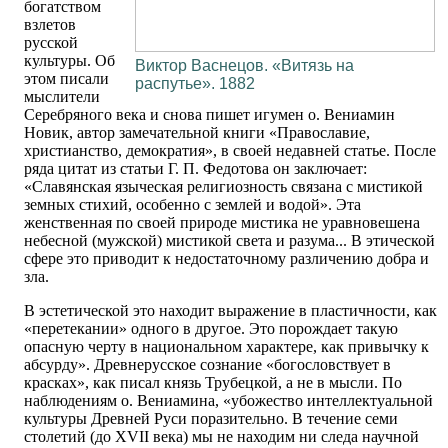
богатством
взлетов
русской
культуры. Об
Виктор Васнецов. «Витязь на
этом писали
распутье». 1882
мыслители
Серебряного века и снова пишет игумен о. Вениамин
Новик, автор замечательной книги «Православие,
христианство, демократия», в своей недавней статье. После
ряда цитат из статьи Г. П. Федотова он заключает:
«Славянская языческая религиозность связана с мистикой
земных стихий, особенно с землей и водой». Эта
женственная по своей природе мистика не уравновешена
небесной (мужской) мистикой света и разума... В этической
сфере это приводит к недостаточному различению добра и
зла.
В эстетической это находит выражение в пластичности, как
«перетекании» одного в другое. Это порождает такую
опасную черту в национальном характере, как привычку к
абсурду». Древнерусское сознание «богословствует в
красках», как писал князь Трубецкой, а не в мысли. По
наблюдениям о. Вениамина, «убожество интеллектуальной
культуры Древней Руси поразительно. В течение семи
столетий (до XVII века) мы не находим ни следа научной