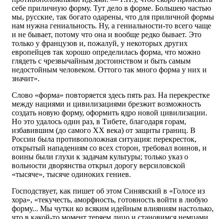
себе приличную форму. Тут дело в форме. Большею частью
мы, русские, так богато одарены, что для приличной формы
нам нужна гениальность. Ну, а гениальности-то всего чаще
и не бывает, потому что она и вообще редко бывает. Это
только у французов и, пожалуй, у некоторых других
европейцев так хорошо определилась форма, что можно
глядеть с чрезвычайным достоинством и быть самым
недостойным человеком. Оттого так много форма у них и
значит».
Слово «форма» повторяется здесь пять раз. На перекрестке
между нациями и цивилизациями брезжит возможность
создать новую форму, оформить ядро новой цивилизации.
Но это удалось один раз, в Тибете, благодаря горам,
избавившим (до самого ХХ века) от защиты границ. В
России была противоположная ситуация: перекресток,
открытый нападениям со всех сторон, требовал воинов, и
воины были глухи к задачам культуры; только указ о
вольности дворянства открыл дорогу версиловской
«тысяче», тысяче одиноких гениев.
Господствует, как пишет об этом Синявский в «Голосе из
хора», «текучесть, аморфность, готовность войти в любую
форму... Мы чутки ко всяким идейным влияниям настолько,
что в какой-то момент теряем лицо и становимся немцами,