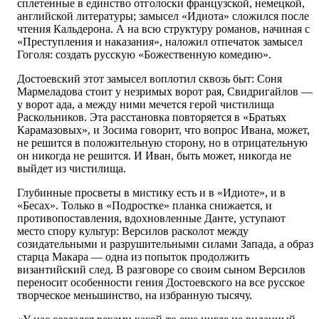
сплетенные в единство отголоски французской, немецкой,
английской литературы; замысел «Идиота» сложился после
чтения Кальдерона. А на всю структуру романов, начиная с
«Преступления и наказания», наложил отпечаток замысел
Гоголя: создать русскую «Божественную комедию».
Достоевский этот замысел воплотил сквозь быт: Соня
Мармеладова стоит у незримых ворот рая, Свидригайлов —
у ворот ада, а между ними мечется герой чистилища
Раскольников. Эта расстановка повторяется в «Братьях
Карамазовых», и Зосима говорит, что вопрос Ивана, может,
не решится в положительную сторону, но в отрицательную
он никогда не решится. И Иван, быть может, никогда не
выйдет из чистилища.
Глубинные просветы в мистику есть и в «Идиоте», и в
«Бесах». Только в «Подростке» планка снижается, и
противопоставления, вдохновленные Данте, уступают
место спору культур: Версилов расколот между
созидательными и разрушительными силами Запада, а образ
старца Макара — одна из попыток продолжить
византийский след. В разговоре со своим сыном Версилов
переносит особенности гения Достоевского на все русское
творческое меньшинство, на избранную тысячу.