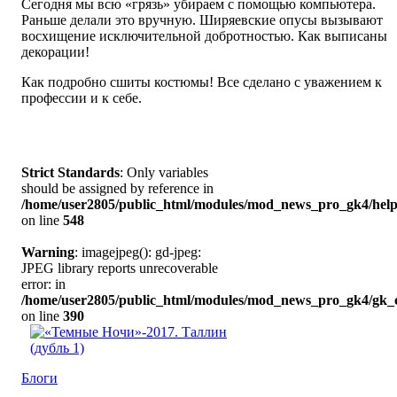
Сегодня мы всю «грязь» убираем с помощью компьютера.
Раньше делали это вручную. Ширяевские опусы вызывают
восхищение исключительной добротностью. Как выписаны
декорации!
Как подробно сшиты костюмы! Все сделано с уважением к
профессии и к себе.
Strict Standards
: Only variables
should be assigned by reference in
/home/user2805/public_html/modules/mod_news_pro_gk4/help
on line
548
Warning
: imagejpeg(): gd-jpeg:
JPEG library reports unrecoverable
error: in
/home/user2805/public_html/modules/mod_news_pro_gk4/gk_c
on line
390
Блоги