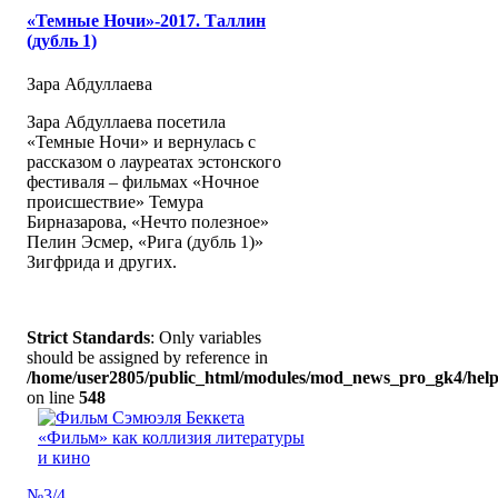
«Темные Ночи»-2017. Таллин
(дубль 1)
Зара Абдуллаева
Зара Абдуллаева посетила
«Темные Ночи» и вернулась с
рассказом о лауреатах эстонского
фестиваля – фильмах «Ночное
происшествие» Темура
Бирназарова, «Нечто полезное»
Пелин Эсмер, «Рига (дубль 1)»
Зигфрида и других.
Strict Standards
: Only variables
should be assigned by reference in
/home/user2805/public_html/modules/mod_news_pro_gk4/help
on line
548
№3/4