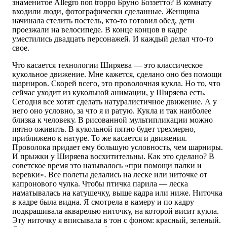
знаменитое Allegro non troppo Бруно Боззетто? В комнату
входили люди, фотографически сделанные. Женщина
начинала стелить постель, кто-то готовил обед, дети
проезжали на велосипеде. В конце концов в кадре
уместились двадцать персонажей. И каждый делал что-то
свое.
Что касается технологии Ширяева — это классическое
кукольное движение. Мне кажется, сделано оно без помощи
шарниров. Скорей всего, это проволочная кукла. Но то, что
сейчас уходит из кукольной анимации, у Ширяева есть.
Сегодня все хотят сделать натуралистичное движение. А у
него оно условно, за что я и ратую. Кукла и так наиболее
близка к человеку. В рисованной мультипликации можно
пятно оживить. В кукольной пятно будет трехмерно,
приближено к натуре. То же касается и движения.
Проволока придает ему большую условность, чем шарниры.
И прыжки у Ширяева восхитительны. Как это сделано? В
советское время это называлось «при помощи палки и
веревки». Все полеты делались на леске или ниточке от
капронового чулка. Чтобы птичка парила — леска
наматывалась на катушечку, выше кадра или ниже. Ниточка
в кадре была видна. Я смотрела в камеру и по кадру
подкрашивала акварелью ниточку, на которой висит кукла.
Эту ниточку я вписывала в тон с фоном: красный, зеленый.