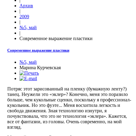
|
Архив
|
2009
|
№5, май
|
Современное выражение пластики
Современное выражение пластики
№5, май
Марина Курчевская
Потряс этот зарисованный на пленку (бумажную ленту?)
танец. Неужели это «эклер»? Конечно, меня это поразило
больше, чем кукольные сценки, поскольку я профессионал-
кукольник. Но это фуэте... Меня восхитила легкость и
свобода движения. Зная технологию изнутри, я
почувствовала, что это не технология «эклера». Кажется,
все от фантазии, из головы. Очень современно, на мой
взгляд.