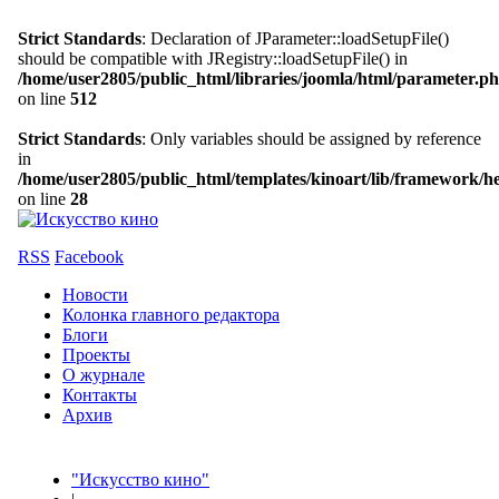
Strict Standards
: Declaration of JParameter::loadSetupFile()
should be compatible with JRegistry::loadSetupFile() in
/home/user2805/public_html/libraries/joomla/html/parameter.p
on line
512
Strict Standards
: Only variables should be assigned by reference
in
/home/user2805/public_html/templates/kinoart/lib/framework/h
on line
28
RSS
Facebook
Новости
Колонка главного редактора
Блоги
Проекты
О журнале
Контакты
Архив
"Искусство кино"