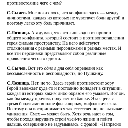
противостояние чего с чем?
С.Сычев.
Мне показалось, что конфликт здесь — между
личностями, каждая из которых не чувствует боли другой и
поэтому легко эту боль причиняет.
С.Лозница.
А я думаю, что это лишь одна из причин
общего конфликта, который состоит в противопоставлении
героя фильма пространству. На него действуют
столкновения с разными персонажами в разных местах. И
все эти персонажи представляют собой различные
проявления чего-то одного.
С.Сычев.
Вот это
одно
я для себя определил как
бессмысленность и беспощадность, по Пушкину.
С.Лозница.
Нет, не то. Здесь герой противостоит хору.
Герой выезжает куда-то и постоянно попадает в ситуации,
каждая из которых каким-либо образом его умаляет. Вот он,
как бы между прочим, получает по башке. Эта сцена с
тремя бродягами вполне фольклорная, мифологическая.
Поэтому она воспринимается так естественно, не вызывает
удивления. Смех — может быть. Хотя речь идет о том,
чтобы походя нарушить строй чьей-то жизни и пойти
дальше, совершенно не задумываясь, с фразой: «Напрасно