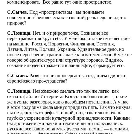
компенсировать. Все равно тут одно пространство.
С.Сычев.
Под «пространством» вы понимаете
совокупность человеческих сознаний, речь ведь не идет о
природе?
С.Лозница.
Нет, и о природе тоже. Сознание все
перестраивает вокруг себя. У меня было такое путешествие
на машине: Россия, Норвегия, Финляндия, Эстония,
Латвия, Литва, Польша, Украина. Удивительное дело, но
после пересечения границы даже климат меняется. Я уже не
говорю об архитектуре или структуре городов. Видимо,
сознание людей отражается в ландшафте, формирует его.
С.Сычев.
Разве это не опровергается созданием единого
европейского про-странства?
С.Лозница.
Невозможно сделать это так же легко, как
скачать файл из Интернета. Вся эта глобализация — такие
же пустые разговоры, как о всеобщем потеплении. А у нас
в этом году зима была минус тридцать пять. Так что никуда
вы не денетесь от рефлекторной, подсознательно очень
глубоко укорененной культурной принадлежности. Какими
бы достижениями науки и техники вы ни пользовались,
русские все равно останутся русскими, немцы — немцами,