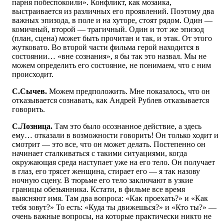
парня побеспокоили». Конфликт, как мозаика,
выстраивается из различных его проявлений. Поэтому два
важных эпизода, в поле и на хуторе, стоят рядом. Один —
комичный, второй — трагичный. Один и тот же эпизод
(план, сцена) может быть прочитан и так, и этак. От этого
жутковато. Во второй части фильма герой находится в
состоянии… «вне сознания», я бы так это назвал. Мы не
можем определить его состояние, не понимаем, что с ним
происходит.
С.Сычев.
Можем предположить. Мне показалось, что он
отказывается сознавать, как Андрей Рублев отказывается
говорить.
С.Лозница.
Там это было осознанное действие, а здесь
ему… отказали в возможности говорить! Он только ходит и
смотрит — это все, что он может делать. Постепенно он
начинает сталкиваться с такими ситуациями, когда
окружающая среда наступает уже на его тело. Он получает
в глаз, его трясет женщина, стирает его — я так назову
ночную сцену. В тюрьме его тело заключают в узкие
границы обезьянника. Кстати, в фильме все время
выясняют имя. Там два вопроса: «Как проехать?» и «Как
тебя зовут?» То есть: «Куда ты движешься?» и «Кто ты?» —
очень важные вопросы, на которые практически никто не