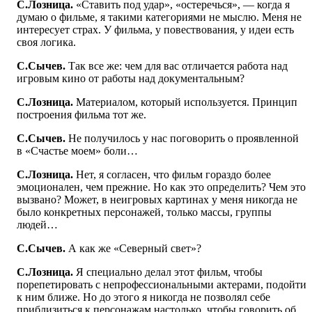
С.Лозница.
«Ставить под удар», «остеречься», — когда я
думаю о фильме, я такими категориями не мыслю. Меня не
интересует страх. У фильма, у повествования, у идеи есть
своя логика.
С.Сычев.
Так все же: чем для вас отличается работа над
игровым кино от работы над документальным?
С.Лозница.
Материалом, который используется. Принцип
построения фильма тот же.
С.Сычев.
Не получилось у нас поговорить о проявленной
в «Счастье моем» боли…
С.Лозница.
Нет, я согласен, что фильм гораздо более
эмоционален, чем прежние. Но как это определить? Чем это
вызвано? Может, в неигровых картинах у меня никогда не
было конкретных персонажей, только массы, группы
людей…
С.Сычев.
А как же «Северный свет»?
С.Лозница.
Я специально делал этот фильм, чтобы
порепетировать с непрофессиональными актерами, подойти
к ним ближе. Но до этого я никогда не позволял себе
приблизиться к персонажам настолько, чтобы говорить об