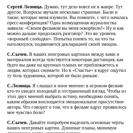
Сергей Лозница.
Думаю, тут дело вовсе не в жанре. Тут
другое. Вопросы звучали несколько странные. Были и
такие, которые меня изумили. Вы помните, с чего началась
пресс-конференция? Одна возмущенная журналистка
заявила: «Своим фильмом вы меня оскорбили!» Ну и как
можно дальше продолжать разговор? Это же уровень
«вороньей слободки». Попытка понять то, на что ты
натолкнулся, подменяется декларацией своей эмоции.
С.Сычев.
В ваших неигровых картинах между вами и
материалом всегда чувствуется некоторая дистанция, как
будто вы даже на крупных планах не приближаетесь к
людям, которых снимаете. Но в «Счастье» я вдруг ощутил
ту боль художника, которой не было раньше.
С.Лозница.
Я слышал и иное мнение: в игровом фильме
кто-то увидел холодный и отстраненный взгляд. Чтобы из
этих двух мнений выбрать истину, необходимо понять,
каким образом воплощается эмоциональное присутствие
автора. Что говорит о том, что в фильме вдруг проявилось
мое чувство боли?
С.Сычев.
Давайте попробуем выделить основные черты
ваших неигровых картин. Длинные планы, минимум