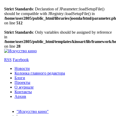
Strict Standards
: Declaration of JParameter::loadSetupFile()
should be compatible with JRegistry::loadSetupFile() in
/home/user2805/public_html/libraries/joomla/html/parameter.p
on line
512
Strict Standards
: Only variables should be assigned by reference
in
/home/user2805/public_html/templates/kinoart/lib/framework/h
on line
28
RSS
Facebook
Новости
Колонка главного редактора
Блоги
Проекты
О журнале
Контакты
Архив
"Искусство кино"