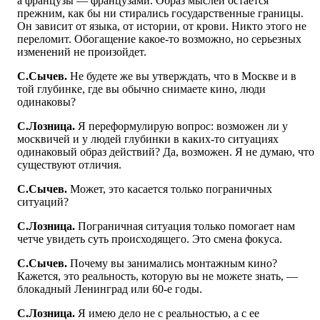
а французы — французами. Образ мыслей остается
прежним, как бы ни стирались государственные границы.
Он зависит от языка, от истории, от крови. Никто этого не
переломит. Обогащение какое-то возможно, но серьезных
изменений не произойдет.
С.Сычев.
Не будете же вы утверждать, что в Москве и в
той глубинке, где вы обычно снимаете кино, люди
одинаковы?
С.Лозница.
Я переформулирую вопрос: возможен ли у
москвичей и у людей глубинки в каких-то ситуациях
одинаковый образ действий? Да, возможен. Я не думаю, что
существуют отличия.
С.Сычев.
Может, это касается только пограничных
ситуаций?
С.Лозница.
Пограничная ситуация только помогает нам
четче увидеть суть происходящего. Это смена фокуса.
С.Сычев.
Почему вы занимались монтажным кино?
Кажется, это реальность, которую вы не можете знать, —
блокадный Ленинград или 60-е годы.
С.Лозница.
Я имею дело не с реальностью, а с ее