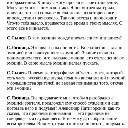
изображением. К нему я могу проявить свое отношение.
Могу вступить с ним в контакт. Я посмотрел материал,
получил от него сильное впечатление, из которого все
впоследствии произросло. Так оно всегда и происходит.
Что-то тебя задело, вращается все время в твоих мыслях. С
этого все начинается.
С.Сычев.
В чем разница между впечатлением и знанием?
С.Лозница.
Это два разных понятия. Впечатление связано с
эмоцией или совокупностью эмоций. Знание связано с
пониманием того, что вызвало эмоцию, это отстранение от
эмоций. В свою мысль эмоции нельзя пускать.
С.Сычев.
Почему же тогда фильм «Счастье мое», который
есть часть русской культуры, помимо впечатлений и эмоций
у большинства зрителей не вызвал понимания того, откуда
эти эмоции?
С.Лозница.
Вы предлагаете мне, чтобы я разобрался с
эмоцией зрителя, предложил ему способ суждения и еще
потом за него и подумал? Александр Пятигорский как-то
сказал, что проблема понимания — это проблема не
говорящего, а слушающего. Я не могу дать образование
всем зрителям. Видимо, нужно книжки почитать, подумать.