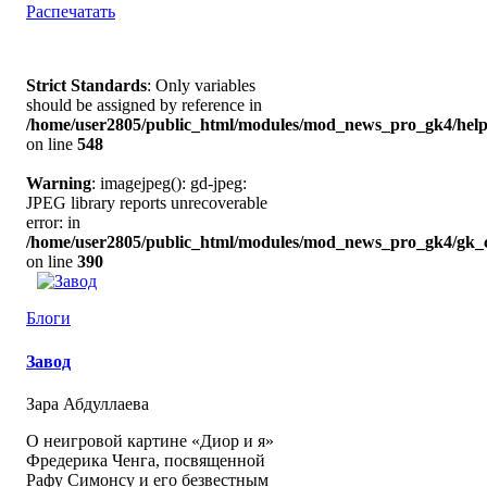
Распечатать
Strict Standards
: Only variables
should be assigned by reference in
/home/user2805/public_html/modules/mod_news_pro_gk4/help
on line
548
Warning
: imagejpeg(): gd-jpeg:
JPEG library reports unrecoverable
error: in
/home/user2805/public_html/modules/mod_news_pro_gk4/gk_c
on line
390
Блоги
Завод
Зара Абдуллаева
О неигровой картине «Диор и я»
Фредерика Ченга, посвященной
Рафу Симонсу и его безвестным