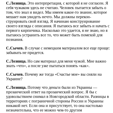
С.Лозница.
Это интерпретация, с которой я не согласен. Я
себя чужаком здесь не считаю. Человек пытается забыть о
том, что знал и видел. Мы имеем какое-то знание, которое
мешает нам увидеть нечто. Мы должны перекон-
струировать свой взгляд. Я начинаю конструирование
своего взгляда с описания. Я пытаюсь все забыть и начать с
первого кирпичика. Насколько это удается, я не знаю, но я
пытаюсь устранить все то, что может быть помехой для
познания.
С.Сычев.
В случае с немецким материалом все еще проще:
забывать не придется.
С.Лозница.
Но сам материал для меня чужой. Мне важно
знать «что», а после уже пытаться понять «как».
С.Сычев.
Почему же тогда «Счастье мое» вы сняли на
Украине?
С.Лозница.
Потому что деньги были из Украины —
прозаический ответ на прозаический вопрос. Я бы с
удовольствием снимал в Новгородской области. Разницы в
территориях с пограничной стороны России и Украины
никакой нет. Если она и присутствует, то она настолько
незначительна, что ее можно чем-то другим