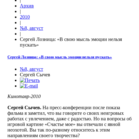
|
Архив
|
2010
|
№8, август
|
Сергей Лозница: «В свою мысль эмоции нельзя
пускать»
Сергей Лозница: «В свою мысль эмоции нельзя пускать»
№8, август
Сергей Сычев
Кинотавр-2010
Сергей Сычев.
На пресс-конференции после показа
фильма я заметил, что вы говорите о своих неигровых
работах с увлечением, даже с радостью. Но на вопросы об
игровой картине «Счастье мое» вы отвечали с явной
неохотой. Вы так по-разному относитесь к этим
направлениям своего творчества?