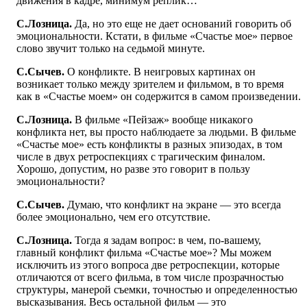
движения в кадре, минимум реплик…
С.Лозница.
Да, но это еще не дает оснований говорить об
эмоциональности. Кстати, в фильме «Счастье мое» первое
слово звучит только на седьмой минуте.
С.Сычев.
О конфликте. В неигровых картинах он
возникает только между зрителем и фильмом, в то время
как в «Счастье моем» он содержится в самом произведении.
С.Лозница.
В фильме «Пейзаж» вообще никакого
конфликта нет, вы просто наблюдаете за людьми. В фильме
«Счастье мое» есть конфликты в разных эпизодах, в том
числе в двух ретроспекциях с трагическим финалом.
Хорошо, допустим, но разве это говорит в пользу
эмоциональности?
С.Сычев.
Думаю, что конфликт на экране — это всегда
более эмоционально, чем его отсутствие.
С.Лозница.
Тогда я задам вопрос: в чем, по-вашему,
главный конфликт фильма «Счастье мое»? Мы можем
исключить из этого вопроса две ретроспекции, которые
отличаются от всего фильма, в том числе прозрачностью
структуры, манерой съемки, точностью и определенностью
высказывания. Весь остальной фильм — это