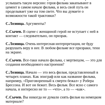
услышать такую версию: героя фильма закапывают в
цемент в самом начале фильма, и весь свой путь он
проделывает уже на том свете. Что вы думаете о
возможности такой трактовки?
С.Лозница.
Аргументы?
С.Сычев.
В сцене с женщиной герой не вступает с ней в
контакт — следовательно, он призрак.
С.Лозница.
Очень интересная интерпретация, не буду
разрушать веру в нее. В любом фильме все призраки, тени
на экране.
С.Сычев.
Все-таки начало фильма, с мертвецом, — это для
создания необходимого настроения?
С.Лозница.
Начало — это весь фильм, представленный в
четырех планах. Как эпиграф или как название фильма,
например, «Приговоренный к смерти бежал» у Робера
Брессона. И вот он бежит. Весь фильм. Все ясно с самого
начала, и интересно не то — «что», а то — «как».
С.Сычев.
Вы никогда не думали снять фильм на немецком
материале?