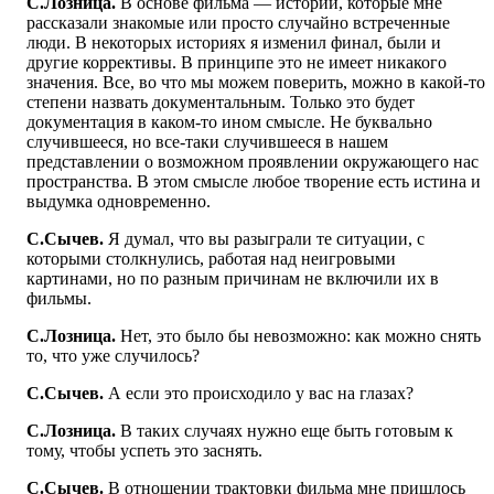
С.Лозница.
В основе фильма — истории, которые мне
рассказали знакомые или просто случайно встреченные
люди. В некоторых историях я изменил финал, были и
другие коррективы. В принципе это не имеет никакого
значения. Все, во что мы можем поверить, можно в какой-то
степени назвать документальным. Только это будет
документация в каком-то ином смысле. Не буквально
случившееся, но все-таки случившееся в нашем
представлении о возможном проявлении окружающего нас
пространства. В этом смысле любое творение есть истина и
выдумка одновременно.
С.Сычев.
Я думал, что вы разыграли те ситуации, с
которыми столкнулись, работая над неигровыми
картинами, но по разным причинам не включили их в
фильмы.
С.Лозница.
Нет, это было бы невозможно: как можно снять
то, что уже случилось?
С.Сычев.
А если это происходило у вас на глазах?
С.Лозница.
В таких случаях нужно еще быть готовым к
тому, чтобы успеть это заснять.
С.Сычев.
В отношении трактовки фильма мне пришлось