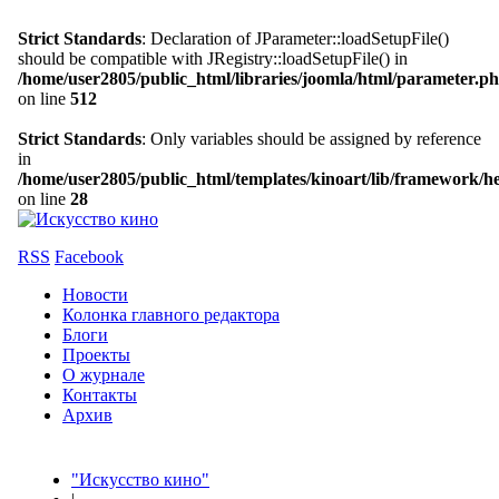
Strict Standards
: Declaration of JParameter::loadSetupFile()
should be compatible with JRegistry::loadSetupFile() in
/home/user2805/public_html/libraries/joomla/html/parameter.p
on line
512
Strict Standards
: Only variables should be assigned by reference
in
/home/user2805/public_html/templates/kinoart/lib/framework/h
on line
28
RSS
Facebook
Новости
Колонка главного редактора
Блоги
Проекты
О журнале
Контакты
Архив
"Искусство кино"