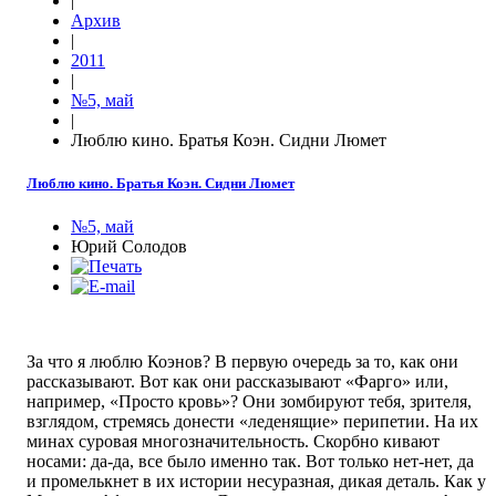
|
Архив
|
2011
|
№5, май
|
Люблю кино. Братья Коэн. Сидни Люмет
Люблю кино. Братья Коэн. Сидни Люмет
№5, май
Юрий Солодов
За что я люблю Коэнов? В первую очередь за то, как они
рассказывают. Вот как они рассказывают «Фарго» или,
например, «Просто кровь»? Они зомбируют тебя, зрителя,
взглядом, стремясь донести «леденящие» перипетии. На их
минах суровая многозначительность. Скорбно кивают
носами: да-да, все было именно так. Вот только нет-нет, да
и промелькнет в их истории несуразная, дикая деталь. Как у