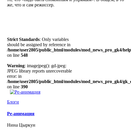
же, что и сам режиссер.
Strict Standards
: Only variables
should be assigned by reference in
/home/user2805/public_html/modules/mod_news_pro_gk4/help
on line
548
Warning
: imagejpeg(): gd-jpeg:
JPEG library reports unrecoverable
error: in
/home/user2805/public_html/modules/mod_news_pro_gk4/gk_c
on line
390
Блоги
Ре-анимация
Нина Цыркун