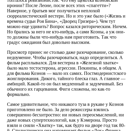
топталось ревизионистов. Что ему щекотка коэновской
иронии? После Леоне, после всех этих «спагетти»?
Наверное, у братьев мог получиться неплохой
сюрреалистический вестерн. Но и это уже было («Жизнь и
времена судьи Роя Бина», «Дворец Гризера»). Чем тут
можно еще удивить? Вопрос казался риторическим. Ничем.
Но брались за него не кто-нибудь, а сами Коэны, а уж они-
то должны были что-нибудь нам приготовить. Так что
градус ожидания был довольно высоким.
Просмотр принес не столько даже разочарование, сколько
недоумение. Чтобы разочароваться, надо определиться. А
фильм расплывался. Для вестерна в «Железной хватке»
было мало тестостерона, агрессии. Пекинпы, в общем. А
для фильма Коэнов — мало их самих. Постмодернистского
жонглирования. Дикого, тайного блеска глаз. А главное —
амбиций. Какой-то он был медленный и задумчивый. Без
обычного их гарцевания. Фиги сложены, но как-то
формально.
Самое удивительное, что никакого туза в рукаве у Коэнов
приготовлено не было. За дело режиссеры взялись
совершенно бесхитростно: ни новых переосмыслений, ни
даже новых супертехнологий, как у Кэмерона. Просто
взяли и сняли «Хватку» так, как будто на дворе год так 80-
й. Стилистически она напоминает фильм «Док» Фрэнка