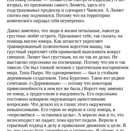
вторых, по признанию самого Люмета, здесь его
подстраховывал продюсер и сценарист Чаевски. А Люмет
охотно ему подчинялся. Потому что на территории
комического ощущал себя неуверенно.
Давно замечено, что люди в жизни печальные, навсегда
грустные любят острить. Призывают себе, так сказать, на
помощь магию юмора. Как штангист укрепляет
травмированный позвоночник корсетом мышц, так
грустный укрепляет себя привычкой выискивать вокруг
смешное. Люмет был грустным, но он так не делал. Не
выставлял персонажи на посмешище. Потому что им и так
тяжело. Он был тонкий человек с трагическим восприятием
мира. Типа Пьеро. Но одновременно — был и стойким
деревянным солдатиком. Типа Буратино. Такое вот редкое
сочетание. («Деревянным» — потому что некоторая
прямолинейность в нем все же была.) Корсет ему заменял
не юмор, а трудоголизм и въедливость. Его персонажи
постоянно ковыряли окружающих щекотливыми
вопросами. Что делало их в глазах этого окружения
невыносимыми. Его герои не верили в силу юмора, в
«пересмеёмся — останемся целы». А верили они в то, что
велосипедист не падает, пока крутит педали. Верили в
серьезный подход к делу и правильное движение к цели. В
то, что «надо быть спокойным и упрямым». В общем, в то