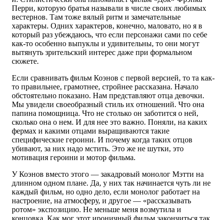
Перри, которую братья называли в числе своих любимых
вестернов. Там тоже вялый ритм и замечательные
характеры. Одних характеров, конечно, маловато, но я в
который раз убеждаюсь, что если персонажи сами по себе
как-то особенно выпуклы и удивительны, то они могут
вытянуть зрительский интерес даже при формальном
сюжете.
Если сравнивать фильм Коэнов с первой версией, то та как-
то правильнее, грамотнее, стройнее рассказана. Начало
обстоятельно показано. Нам представляют отца девочки.
Мы увидели своеобразный стиль их отношений. Что она
папина помощница. Что не столько он заботится о ней,
сколько она о нем. И для нее это важно. Поняли, на каких
фермах и какими отцами выращиваются такие
специфические героини. И почему когда таких отцов
убивают, за них надо мстить. Это же не шутки, это
мотивация героини и мотор фильма.
У Коэнов вместо этого — закадровый монолог Мэтти на
длинном одном плане. Да, у них так начинается чуть ли не
каждый фильм, но одно дело, если монолог работает на
настроение, на атмосферу, и другое — «рассказывать
ротом» экспозицию. Не меньше меня возмутила и
концовка. Как мог этот ироничный фильм закончиться так