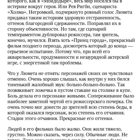
которого, как в «Мойдодыре», весь мир носился бы в
истерике вокруг героя. Или Рея Ригби, сценариста
«Холма». Негромкий, подчеркнуто ровный голос Люмета
придавал таким историям здоровую отстраненность,
оттенок благородной сдержанности. Поправлял их в
сторону объективности. Но там, где сценарий
темпераментом дублировал режиссера, там зритель,
конечно, мучился. Взять хоть «Принц города», прекрасный
фильм позднего периода, досмотреть который до конца —
серьезное испытание. Потому что, при всей его
акварельности, продуманности и незаурядной актерской
игре, с энергетикой там проблемы.
Что у Люмета не отнять: персонажей своих он чувствовал
отменно. Очень хорошо слышал, как внутри у них бился
тоненький жалобный звук: больно-больно-больно. Так
позвякивает ложечка в пустом стакане на столике в купе.
Боль делала его персонажи живыми. Сопереживание было
наиболее заметной чертой его режиссерского почерка. Он
очень точно мог донести до зрителей всю степень беды, в
которой оказался персонаж, всю степень его отчаяния.
Стадии этого отчаяния. Прекрасные его оттенки.
Людей в его фильмах было жалко. Они жили тяжело,
грустно. Можно сказать, через силу. Обычные люди. Не