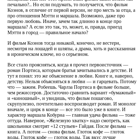
печально?.. Но если подумать, то получается, что фильм
Коэнов, в отличие от первой версии, не про месть за отца, а
про отношения Мэтти и маршала. Возможно, даже про
первую любовь. Иначе, зачем так длинно в конце про
маршала? А если это так, то, может, и, правда, приезд
Мэтти в город — правильное начало?
И фильм Коэнов тогда никакой, конечно, не вестерн,
несмотря на лошадей и шляпы, а драма, хоть и рассказанная
в ироническом ключе, но о серьезном.
Все стало проясняться, когда я прочел первоисточник —
роман Портиса, которым братья зачитывались в детстве. И
тут я понял: это же объяснение в любви. Книге и, наверно,
детству. Нельзя объясняться в любви — и гарцевать. Потому
что — зажим. Робеешь. Чарлза Портиса в фильме больше,
чем режиссеров. Достаточно сравнить вариант «бумажный»
и «киношный», и увидишь, что фильм пошагово,
скрупулезно, почтительно воспроизводит роман. И монолог
вначале, и цирк в конце — все это было уже в книге. И
характер маршала Кобурна — главная удача фильма — тоже
оттуда. Наверное, «Железную хватку» надо смотреть, как
школьники смотрят «12 стульев» Гайдая. После фильма —
книга. А потом — снова фильм. Глоток кофе — глоток
воды. Глоток кофе — глоток воды. Так вкус лучше