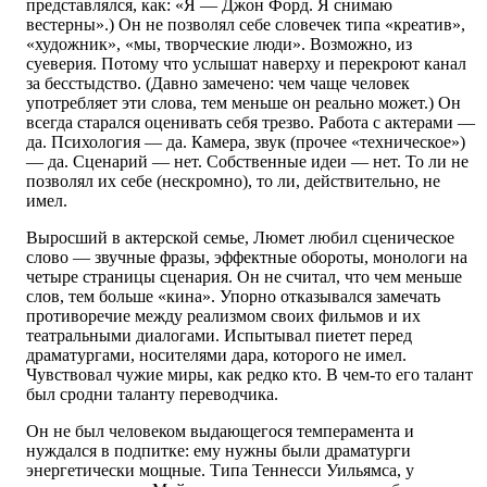
представлялся, как: «Я — Джон Форд. Я снимаю
вестерны».) Он не позволял себе словечек типа «креатив»,
«художник», «мы, творческие люди». Возможно, из
суеверия. Потому что услышат наверху и перекроют канал
за бесстыдство. (Давно замечено: чем чаще человек
употребляет эти слова, тем меньше он реально может.) Он
всегда старался оценивать себя трезво. Работа с актерами —
да. Психология — да. Камера, звук (прочее «техническое»)
— да. Сценарий — нет. Собственные идеи — нет. То ли не
позволял их себе (нескромно), то ли, действительно, не
имел.
Выросший в актерской семье, Люмет любил сценическое
слово — звучные фразы, эффектные обороты, монологи на
четыре страницы сценария. Он не считал, что чем меньше
слов, тем больше «кина». Упорно отказывался замечать
противоречие между реализмом своих фильмов и их
театральными диалогами. Испытывал пиетет перед
драматургами, носителями дара, которого не имел.
Чувствовал чужие миры, как редко кто. В чем-то его талант
был сродни таланту переводчика.
Он не был человеком выдающегося темперамента и
нуждался в подпитке: ему нужны были драматурги
энергетически мощные. Типа Теннесси Уильямса, у