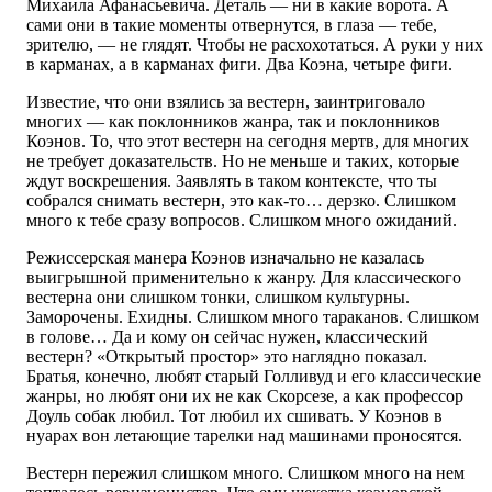
Михаила Афанасьевича. Деталь — ни в какие ворота. А
сами они в такие моменты отвернутся, в глаза — тебе,
зрителю, — не глядят. Чтобы не расхохотаться. А руки у них
в карманах, а в карманах фиги. Два Коэна, четыре фиги.
Известие, что они взялись за вестерн, заинтриговало
многих — как поклонников жанра, так и поклонников
Коэнов. То, что этот вестерн на сегодня мертв, для многих
не требует доказательств. Но не меньше и таких, которые
ждут воскрешения. Заявлять в таком контексте, что ты
собрался снимать вестерн, это как-то… дерзко. Слишком
много к тебе сразу вопросов. Слишком много ожиданий.
Режиссерская манера Коэнов изначально не казалась
выигрышной применительно к жанру. Для классического
вестерна они слишком тонки, слишком культурны.
Заморочены. Ехидны. Слишком много тараканов. Слишком
в голове… Да и кому он сейчас нужен, классический
вестерн? «Открытый простор» это наглядно показал.
Братья, конечно, любят старый Голливуд и его классические
жанры, но любят они их не как Скорсезе, а как профессор
Доуль собак любил. Тот любил их сшивать. У Коэнов в
нуарах вон летающие тарелки над машинами проносятся.
Вестерн пережил слишком много. Слишком много на нем