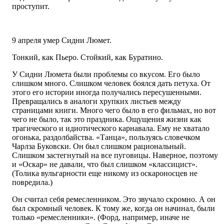
проступит.
9 апреля умер Сидни Люмет.
Тонкий, как Пьеро. Стойкий, как Буратино.
У Сидни Люмета были проблемы со вкусом. Его было
слишком много. Слишком человек боялся дать петуха. От
этого его истории иногда получались пересушенными.
Превращались в аналоги хрупких листьев между
страницами книги. Много чего было в его фильмах, но вот
чего не было, так это праздника. Ощущения жизни как
трагического и идиотического карнавала. Ему не хватало
огонька, раздолбайства. «Танца», пользуясь словечком
Чарлза Буковски. Он был слишком рациональный.
Слишком застегнутый на все пуговицы. Наверное, поэтому
и «Оскар» не давали, что был слишком «классицист».
(Толика вульгарности еще никому из оскароносцев не
повредила.)
Он считал себя ремесленником. Это звучало скромно. А он
был скромный человек. К тому же, когда он начинал, были
только «ремесленники». (Форд, например, иначе не