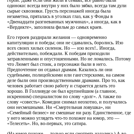
герои. Даже если они жили в семьях, все равно были
одиноки: всегда внутри у них было зябко, всегда там дули
сырые сквозняки. Грусть персонажей иногда была
незаметна, пряталась в уголках глаз, как у Фонды в
«Двенадцати разгневанных мужчинах», а иногда, как в
«Вердикте», заполняла фильм до самых краев.
Его героев раздирали желания — одновременно
капитуляции и победы; они не сдавались, боролись. Изо
всех своих хилых силенок. Но — изо всех!.. Иногда,
действительно, побеждали. К победам приходили
затравленными и опустошенными. Но не ломались. Потому
что Люмет был стоик, а персонажи были в него.
Предпочтение он отдавал драмам. Казались ли они
судебными, полицейскими или гангстерскими, на самом
деле были они производственными драмами. Про то, как
человек работает свою работу и старается делать это
хорошо. В Голливуде он был крупнейшим (а главное,
искренним) специалистом по слову «долг». А также по
слову «совесть». Комедии снимал неохотно, и получались
они несмешными. Ни «Смертельная ловушка», ни
«Семейный бизнес» не смешные ни разу. Единственное, где
у него можно углядеть что-то похожее на юмор, это
—
«Телесеть». Но, во-первых, это сатира.
(На юмор похоже — только если смотреть издалека.) А во-