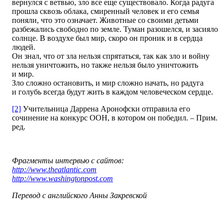
вернулся с ветвью, зло все еще существовало. Когда радуга
прошла сквозь облака, смиренный человек и его семья
поняли, что это означает. Животные со своими детьми
разбежались свободно по земле. Туман разошелся, и засияло
солнце. В воздухе был мир, скоро он проник и в сердца
людей.
Он знал, что от зла нельзя спрятаться, так как зло и войну
нельзя уничтожить, но также нельзя было уничтожить
и мир.
Зло сложно остановить, и мир сложно начать, но радуга
и голубь всегда будут жить в каждом человеческом сердце.
[2]
Учительница Даррена Аронофски отправила его
сочинение на конкурс ООН, в котором он победил. – Прим.
ред.
Фрагменты интервью с сайтов:
http://www.theatlantic.com
http://www.washingtonpost.com
Перевод с английского Анны Закревской