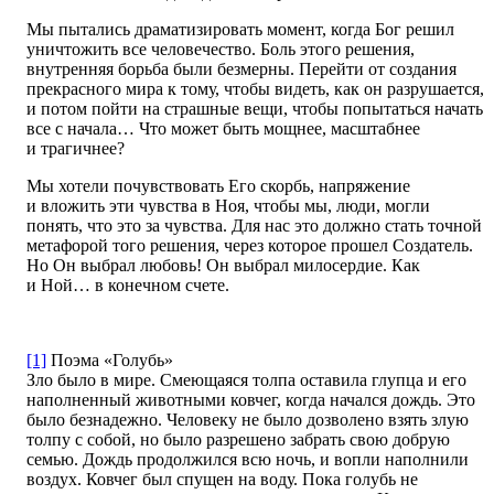
Мы пытались драматизировать момент, когда Бог решил
уничтожить все человечество. Боль этого решения,
внутренняя борьба были безмерны. Перейти от создания
прекрасного мира к тому, чтобы видеть, как он разрушается,
и потом пойти на страшные вещи, чтобы попытаться начать
все с начала… Что может быть мощнее, масштабнее
и трагичнее?
Мы хотели почувствовать Его скорбь, напряжение
и вложить эти чувства в Ноя, чтобы мы, люди, могли
понять, что это за чувства. Для нас это должно стать точной
метафорой того решения, через которое прошел Создатель.
Но Он выбрал любовь! Он выбрал милосердие. Как
и Ной… в конечном счете.
[1]
Поэма «Голубь»
Зло было в мире. Смеющаяся толпа оставила глупца и его
наполненный животными ковчег, когда начался дождь. Это
было безнадежно. Человеку не было дозволено взять злую
толпу с собой, но было разрешено забрать свою добрую
семью. Дождь продолжился всю ночь, и вопли наполнили
воздух. Ковчег был спущен на воду. Пока голубь не