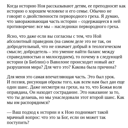
Когда историю Ноя рассказывают детям, ее преподносят как
историю о хорошем человеке и его семье. Обычно не
говорят о двойственности первородного греха. Я думаю,
что завораживающая часть истории – содержащееся в ней
противоречие: все мы – наследники первородного греха.
Ясно, что даже если вы согласны с тем, что Ной
абсолютный праведник (на самом деле это не так, он
добродетельный, что не означает добрый в теологическом
смысле; добродетель – это умение найти баланс между
справедливостью и милосердием), то почему в следующей
истории (в Библии) о Вавилоне происходит новый акт
разрушения мира? Для чего это? Какова была причина?
Для меня это самая впечатляющая часть. Это был урок.
И поэзия, рисующая образы того, как всем нам был дан еще
один шанс. Даже несмотря на грехи, на то, что Божья воля
оправдана, Он находит сострадание. Это наказание за то,
что ты делаешь, но мы унаследовали этот второй шанс. Как
мы им распорядимся?
— Ваш подход к истории и к Ною поднимает такой
мрачный вопрос: что это за Бог, если он может так
поступить?