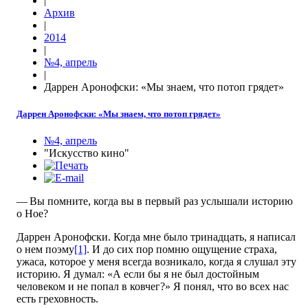
|
Архив
|
2014
|
№4, апрель
|
Даррен Аронофски: «Мы знаем, что потоп грядет»
Даррен Аронофски: «Мы знаем, что потоп грядет»
№4, апрель
"Искусство кино"
— Вы помните, когда вы в первый раз услышали историю
о Ное?
Даррен Аронофски. Когда мне было тринадцать, я написал
о нем поэму
[1]
. И до сих пор помню ощущение страха,
ужаса, которое у меня всегда возникало, когда я слушал эту
историю. Я думал: «А если бы я не был достойным
человеком и не попал в ковчег?» Я понял, что во всех нас
есть греховность.