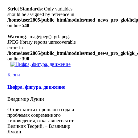
Strict Standards
: Only variables
should be assigned by reference in
/home/user2805/public_html/modules/mod_news_pro_gk4/help
on line
548
Warning
: imagejpeg(): gd-jpeg:
JPEG library reports unrecoverable
error: in
/home/user2805/public_html/modules/mod_news_pro_gk4/gk_c
on line
390
Блоги
Цифра, фигура, движение
Владимир Лукин
О трех книгах прошлого года и
проблемах современного
киноведения, отказавшегося от
Великих Теорий, – Владимир
Лукин.