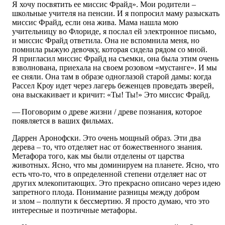
Я хочу посвятить ее миссис Фрайд». Мои родители –
школьные учителя на пенсии. И я попросил маму разыскать
миссис Фрайд, если она жива. Мама нашла мою
учительницу во Флориде, я послал ей электронное письмо,
и миссис Фрайд ответила. Она не вспомнила меня, но
помнила рыжую девочку, которая сидела рядом со мной.
Я пригласил миссис Фрайд на съемки, она была этим очень
взволнована, приехала на своем розовом «мустанге». И мы
ее сняли. Она там в образе одноглазой старой дамы: когда
Рассел Кроу идет через лагерь беженцев проведать зверей,
она выскакивает и кричит: «Ты! Ты!» Это миссис Фрайд.
— Поговорим о древе жизни / древе познания, которое
появляется в ваших фильмах.
Даррен Аронофски. Это очень мощный образ. Эти два
дерева – то, что отделяет нас от божественного знания.
Метафора того, как мы были отделены от царства
животных. Ясно, что мы доминируем на планете. Ясно, что
есть что-то, что в определенной степени отделяет нас от
других млекопитающих. Это прекрасно описано через идею
запретного плода. Понимание разницы между добром
и злом – полпути к бессмертию. Я просто думаю, что это
интересные и поэтичные метафоры.