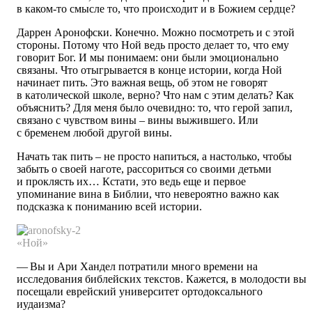
в каком-то смысле то, что происходит и в Божием сердце?
Даррен Аронофски. Конечно. Можно посмотреть и с этой
стороны. Потому что Ной ведь просто делает то, что ему
говорит Бог. И мы понимаем: они были эмоционально
связаны. Что отыгрывается в конце истории, когда Ной
начинает пить. Это важная вещь, об этом не говорят
в католической школе, верно? Что нам с этим делать? Как
объяснить? Для меня было очевидно: то, что герой запил,
связано с чувством вины – вины выжившего. Или
с бременем любой другой вины.
Начать так пить – не просто напиться, а настолько, чтобы
забыть о своей наготе, рассориться со своими детьми
и проклясть их… Кстати, это ведь еще и первое
упоминание вина в Библии, что невероятно важно как
подсказка к пониманию всей истории.
«Ной»
— Вы и Ари Хандел потратили много времени на
исследования библейских текс­тов. Кажется, в молодости вы
посещали еврейский университет ортодоксального
иудаизма?