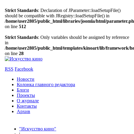
Strict Standards
: Declaration of JParameter::loadSetupFile()
should be compatible with JRegistry::loadSetupFile() in
/home/user2805/public_html/libraries/joomla/html/parameter.p
on line
512
Strict Standards
: Only variables should be assigned by reference
in
/home/user2805/public_html/templates/kinoart/lib/framework/h
on line
28
RSS
Facebook
Новости
Колонка главного редактора
Блоги
Проекты
О журнале
Контакты
Архив
"Искусство кино"