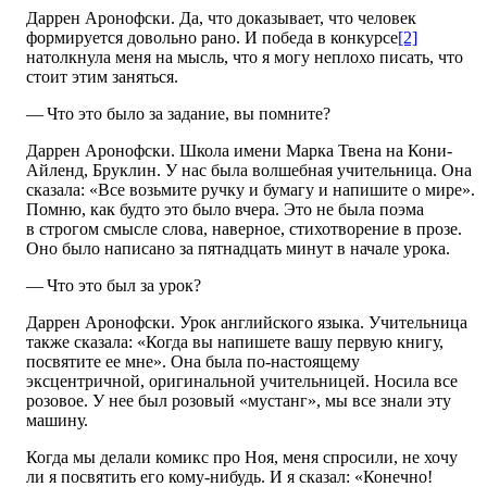
Даррен Аронофски. Да, что доказывает, что человек
формируется довольно рано. И победа в конкурсе
[2]
натолкнула меня на мысль, что я могу неплохо писать, что
стоит этим заняться.
— Что это было за задание, вы помните?
Даррен Аронофски. Школа имени Марка Твена на Кони-
Айленд, Бруклин. У нас была волшебная учительница. Она
сказала: «Все возьмите ручку и бумагу и напишите о мире».
Помню, как будто это было вчера. Это не была поэма
в строгом смысле слова, наверное, стихотворение в прозе.
Оно было написано за пятнадцать минут в начале урока.
— Что это был за урок?
Даррен Аронофски. Урок английского языка. Учительница
также сказала: «Когда вы напишете вашу первую книгу,
посвятите ее мне». Она была по-настоящему
эксцентричной, оригинальной учительницей. Носила все
розовое. У нее был розовый «мустанг», мы все знали эту
машину.
Когда мы делали комикс про Ноя, меня спросили, не хочу
ли я посвятить его кому-нибудь. И я сказал: «Конечно!