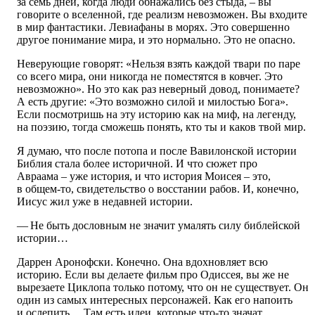
за семь дней, когда люди обнажались без стыда, – вы
говорите о вселенной, где реализм невозможен. Вы входите
в мир фантастики. Левиафаны в морях. Это совершенно
другое понимание мира, и это нормально. Это не опасно.
Неверующие говорят: «Нельзя взять каждой твари по паре
со всего мира, они никогда не поместятся в ковчег. Это
невозможно». Но это как раз неверный довод, понимаете?
А есть другие: «Это возможно силой и милостью Бога».
Если посмотришь на эту историю как на миф, на легенду,
на поэзию, тогда сможешь понять, кто ты и каков твой мир.
Я думаю, что после потопа и после Вавилонской истории
Библия стала более историчной. И что сюжет про
Авраама – уже история, и что история Моисея – это,
в общем-то, свидетельство о восстании рабов. И, конечно,
Иисус жил уже в недавней истории.
— Не быть дословным не значит умалять силу библейской
истории…
Даррен Аронофски. Конечно. Она вдохновляет всю
историю. Если вы делаете фильм про Одиссея, вы же не
вырезаете Циклопа только потому, что он не существует. Он
один из самых интересных персонажей. Как его напоить
и ослепить… Там есть идеи, которые что-то значат