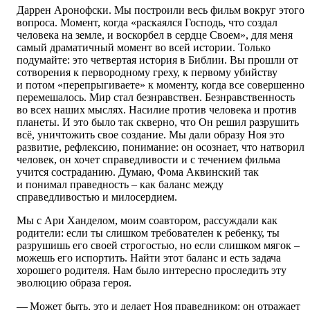
Даррен Аронофски. Мы построили весь фильм вокруг этого
вопроса. Момент, когда «раскаялся Господь, что создал
человека на земле, и воскорбел в сердце Своем», для меня
самый драматичный момент во всей истории. Только
подумайте: это четвертая история в Библии. Вы прошли от
сотворения к первородному греху, к первому убийству
и потом «перепрыгиваете» к моменту, когда все совершенно
перемешалось. Мир стал безнравствен. Безнравственность
во всех наших мыслях. Насилие против человека и против
планеты. И это было так скверно, что Он решил разрушить
всё, уничтожить свое создание. Мы дали образу Ноя это
развитие, рефлексию, понимание: он осознает, что натворил
человек, он хочет справедливости и с течением фильма
учится состраданию. Думаю, Фома Аквинский так
и понимал праведность – как баланс между
справедливостью и милосердием.
Мы с Ари Ханделом, моим соавтором, рассуждали как
родители: если ты слишком требователен к ребенку, ты
разрушишь его своей строгостью, но если слишком мягок –
можешь его испортить. Найти этот баланс и есть задача
хорошего родителя. Нам было интересно проследить эту
эволюцию образа героя.
— Может быть, это и делает Ноя праведником: он отражает