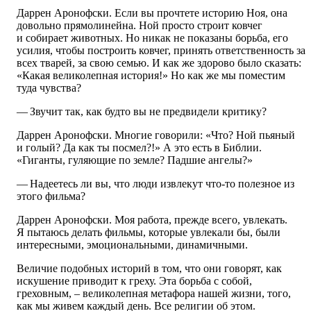
Даррен Аронофски. Если вы прочтете историю Ноя, она
довольно прямолинейна. Ной просто строит ковчег
и собирает животных. Но никак не показаны борьба, его
усилия, чтобы построить ковчег, принять ответственность за
всех тварей, за свою семью. И как же здорово было сказать:
«Какая великолепная история!» Но как же мы поместим
туда чувства?
— Звучит так, как будто вы не предвидели критику?
Даррен Аронофски. Многие говорили: «Что? Ной пьяный
и голый? Да как ты посмел?!» А это есть в Библии.
«Гиганты, гуляющие по земле? Падшие ангелы?»
— Надеетесь ли вы, что люди извлекут что-то полезное из
этого фильма?
Даррен Аронофски. Моя работа, прежде всего, увлекать.
Я пытаюсь делать фильмы, которые увлекали бы, были
интересными, эмоциональными, динамичными.
Величие подобных историй в том, что они говорят, как
искушение приводит к греху. Эта борьба с собой,
греховным, – великолепная метафора нашей жизни, того,
как мы живем каждый день. Все религии об этом.