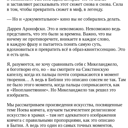
и заставляют рассказывать этот сюжет снова и снова. Сила
в том, чтобы превратить сюжет в миф, в легенду.
— Но и «документальное» кино вы не собирались делать.
Даррен Аронофски. Это и невозможно. Невозможно ведь
представить, что это были за времена. Важно, что вы
ничему не противоречите, вникаете в каждое слово,
в каждую фразу и пытаетесь понять самую суть,
вдохновиться и превратить всё в образ-квинтэссенцию. Это
и есть цель.
Я, разумеется, не хочу сравнивать себя с Микеланджело,
я боготворю его, но – вы смотрите на Сикстинскую
капеллу, когда их пальцы почти соприкасаются в момент
творения… А ведь в Библии это описано совсем не так. Там
не было этого момента, когда пальцы соприкасаются, как
в «Инопланетянине». Но Микеланджело так решил это
изобразить.
Мы рассматриваем произведения искусства, посвященные
теме Ноева ковчега, изучаем тысячелетнее религиозное
искусство в храмах – там нет адекватного изображения
ковчега с правильными пропорциями, как это описано
в Бытии. А ведь это один из самых точных моментов,