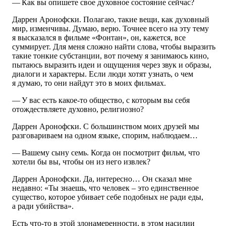
— Как вы опишете свое духовное состояние сейчас?
Даррен Аронофски. Полагаю, такие вещи, как духовный
мир, изменчивы. Думаю, верю. Точнее всего на эту тему
я высказался в фильме «Фонтан», он, кажется, все
суммирует. Для меня сложно найти слова, чтобы выразить
такие тонкие субстанции, вот почему я занимаюсь кино,
пытаюсь выразить идеи и ощущения через звук и образы,
диалоги и характеры. Если люди хотят узнать, о чем
я думаю, то они найдут это в моих фильмах.
— У вас есть какое-то общество, с которым вы себя
отождествляете духовно, религиозно?
Даррен Аронофски. С большинством моих друзей мы
разговариваем на одном языке, спорим, наблюдаем…
— Вашему сыну семь. Когда он посмотрит фильм, что
хотели бы вы, чтобы он из него извлек?
Даррен Аронофски. Да, интересно… Он сказал мне
недавно: «Ты знаешь, что человек – это единственное
существо, которое убивает себе подобных не ради еды,
а ради убийства».
Есть что-то в этой злонамеренности, в этом насилии