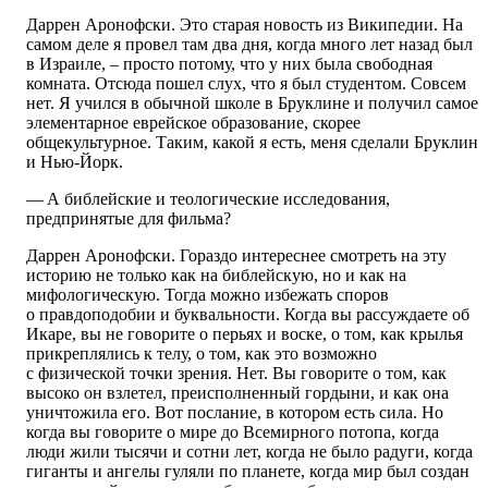
Даррен Аронофски. Это старая новость из Википедии. На
самом деле я провел там два дня, когда много лет назад был
в Израиле, – просто потому, что у них была свободная
комната. Отсюда пошел слух, что я был студентом. Совсем
нет. Я учился в обычной школе в Бруклине и получил самое
элементарное еврейское образование, скорее
общекультурное. Таким, какой я есть, меня сделали Бруклин
и Нью-Йорк.
— А библейские и теологические исследования,
предпринятые для фильма?
Даррен Аронофски. Гораздо интереснее смотреть на эту
историю не только как на библейскую, но и как на
мифологическую. Тогда можно избежать споров
о правдоподобии и буквальности. Когда вы рассуждаете об
Икаре, вы не говорите о перьях и воске, о том, как крылья
прикреплялись к телу, о том, как это возможно
с физической точки зрения. Нет. Вы говорите о том, как
высоко он взлетел, преисполненный гордыни, и как она
уничтожила его. Вот послание, в котором есть сила. Но
когда вы говорите о мире до Всемирного потопа, когда
люди жили тысячи и сотни лет, когда не было радуги, когда
гиганты и ангелы гуляли по планете, когда мир был создан