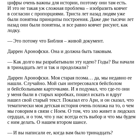
цифры очень важны для истории, поэтому они там есть.
И это не такая уж сложная проблема – изобразить ковчег
в согласии с пропорциями. Триста лет назад людям уже
были понятны принципы построения. Даже две тысячи лет
назад они были понятны, и все равно ковчег рисуют, как
лодку.
— Это потому что Библия – живой документ.
Даррен Аронофски. Она и должна быть таковым.
— Как долго вы разрабатывали эту идею? Годы? Вы начали
в тринадцать лет и так и продолжали?
Даррен Аронофски. Моя старая поэма… да, мы недавно ее
нашли. Случайно. Мой сын интересовался бейсболом
и бейсбольными карточками. И я подумал, что где-то они
у меня были в старых коробках, пошел искать и вдруг
нашел свой старый текст. Показал его Ари, и он сказал, что
тематически моя детская история очень похожа на то, о чем
мы говорим в связи с Ноем. О том, что зло живет в людских
сердцах, и о том, что у нас всегда есть выбор и что мы будем
с ним делать. О нашем втором шансе.
— И вы написали ее, когда вам было тринадцать?