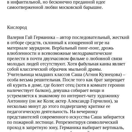
в инфантильной, но бесконечно преданной идее
самоотверженной любви московской барышне.
Кислород
Валерия Гай Германика – автор последовательный, жесткий
в отборе средств, склонный к изощренной игре на
материале заурядном. Вербальный пинг-понг, дрожь
влюбленности и всевозможные мелодраматические
прелести в почти двухчасовом фильме о любовной связи
молодых людей отсутствуют. Хотя фабульная канва являет
собой классический образчик мыльной драмы.
Учительница младших классов Саша (Агния Кузнецова) –
особа весьма решительная. После того как брат запрещает
ей курить в доме, где болеет отец (хотя в комнате героини
наличествует балкон), девушка собирает вещи и
устремляется к знакомому по интернет-чату художнику
Антонину (он же Коля; актер Александр Горчилин), за
несколько минут до этого подвергшему критике ее
педагогическую деятельность. На вечеринку
представителей современного искусства Саша забирается
по пожарной лестнице. Репрезентируя символический
проход в запретную зону, Германика выбирает вертикаль,