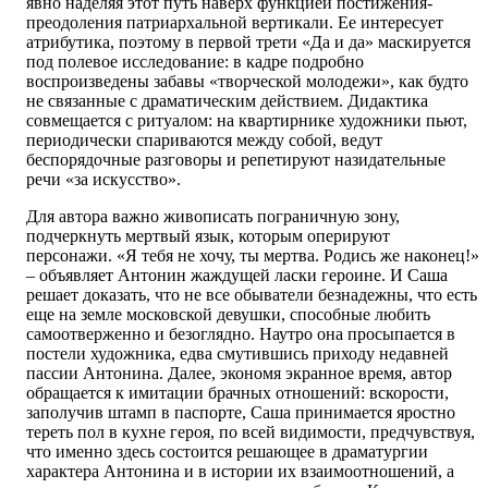
явно наделяя этот путь наверх функцией постижения-
преодоления патриархальной вертикали. Ее интересует
атрибутика, поэтому в первой трети «Да и да» маскируется
под полевое исследование: в кадре подробно
воспроизведены забавы «творческой молодежи», как будто
не связанные с драматическим действием. Дидактика
совмещается с ритуалом: на квартирнике художники пьют,
периодически спариваются между собой, ведут
беспорядочные разговоры и репетируют назидательные
речи «за искусство».
Для автора важно живописать пограничную зону,
подчеркнуть мертвый язык, которым оперируют
персонажи. «Я тебя не хочу, ты мертва. Родись же наконец!»
– объявляет Антонин жаждущей ласки героине. И Саша
решает доказать, что не все обыватели безнадежны, что есть
еще на земле московской девушки, способные любить
самоотверженно и безоглядно. Наутро она просыпается в
постели художника, едва смутившись приходу недавней
пассии Антонина. Далее, экономя экранное время, автор
обращается к имитации брачных отношений: вскорости,
заполучив штамп в паспорте, Саша принимается яростно
тереть пол в кухне героя, по всей видимости, предчувствуя,
что именно здесь состоится решающее в драматургии
характера Антонина и в истории их взаимоотношений, а