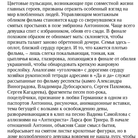
Цветовые пульсации, возникающие при совместной жизни
главных героев, призваны отразить особенный взгляд на
мир влюбленных людей. Управляющим монтажным
обликом фильма становится кадр со свернувшимся на
смятых простынях в позе эмбриона Антонином. Чаще всего
девушка спит с избранником, обняв его сзади. В финале
похожим образом ее обнимает мать: склоняется, чтобы
признать талант заново обретенной дочери. Семья здесь –
оплот, близкий сердцу предел. И то, что кажется плотью
фильма, – лишь слегка покалывающая, тонкая, как
цыплячья кожа, глазировка, лопающаяся в финале от обилия
украшений, чтобы обнародовать крепкую жанровую
прослойку. Аналогами «уголочков» с дорогими сердцу
хозяйки рукописной тетради адресами в «Да и да» служат
рассыпанные по фильму респекты (камео Александра
Виноградова, Владимира Дубосарского, Сергея Пахомова,
Сергея Кагадеева), фрагменты песен поп-рока,
поцелуйчики, признание в любви Германике в одном из
паспортов Антонина, рисуночки, анимационные вставки,
тема бегущей с волками к освобождению девы,
разворачивающаяся в клип на песню Вадима Самойлова с
аллюзиями на «Антихриста» Ларса фон Триера. В начале
отношений Антонин, объясняя Саше смысл бытия,
набрасывает на смятом листке крохотные фигурки, но в
доме возлюбленного девушка вовремя не нашла лупу, чтобы