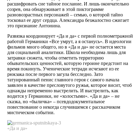
расшифровать сие тайное послание. И лишь окончательно
созрев, она обнаруживает в этой пиктограмме
разновозрастных персонажей – семью, о которой тайно
тосковал ее друг сердца. Александра безжалостно сжигает
это признание Антонина.
Развязка координирует «Да и да» с первой полнометражной
работой Германики «Все умрут, а я останусь». В идеологии
фильмов много общего, но в «Да и да» не остается места
для социальной аналитики. Школа необходима лишь для
затравки сюжета, чтобы отметить территорию
обывательских ценностей, которую героине предстоит на
время покинуть. Ученические тетради исчезают из ее
рюкзака после первого загула бесследно. Зато
татуированный пенис главного героя с самого начала
заявлен в качестве пресловутого ружья, которое висит, чтоб
однажды непременно выстрелить. И выстрелить, как
водится у Германики, не «холостыми». «Да и да» – не
сказка, но «быличка» – псевдодокументальное
повествование о некогда случившемся с рассказчиком
мистическом событии.
«Да и да»