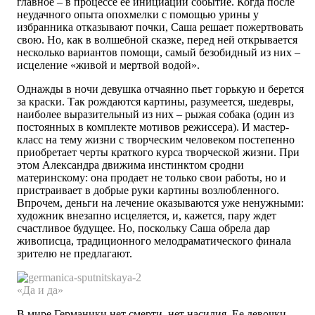
главное – в процессе ее инициации событие. Когда после
неудачного опыта опохмелки с помощью урины у
избранника отказывают почки, Саша решает пожертвовать
свою. Но, как в волшебной сказке, перед ней открывается
несколько вариантов помощи, самый безобидный из них –
исцеление «живой и мертвой водой».
Однажды в ночи девушка отчаянно пьет горькую и берется
за краски. Так рождаются картины, разумеется, шедевры,
наиболее выразительный из них – рыжая собака (один из
постоянных в комплекте мотивов режиссера). И мастер-
класс на тему жизни с творческим человеком постепенно
приобретает черты краткого курса творческой жизни. При
этом Александра движима инстинктом сродни
материнскому: она продает не только свои работы, но и
пристраивает в добрые руки картины возлюбленного.
Впрочем, деньги на лечение оказываются уже ненужными:
художник внезапно исцеляется, и, кажется, пару ждет
счастливое будущее. Но, поскольку Саша обрела дар
живописца, традиционного мелодраматического финала
зрителю не предлагают.
«Да и да»
В мире Германики нет смерти, нет насилия. Ее девочки