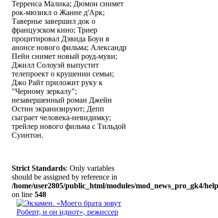
Терренса Малика; Дюмон снимет
рок-мюзикл о Жанне д'Арк;
Тавернье завершил док о
французском кино; Триер
процитировал Дэвида Боуи в
анонсе нового фильма; Александр
Пейн снимет новый роуд-муви;
Джилл Солоуэй выпустит
телепроект о крушении семьи;
Джо Райт приложит руку к
"Черному зеркалу";
незавершенный роман Джейн
Остин экранизируют; Депп
сыграет человека-невидимку;
трейлер нового фильма с Тильдой
Суинтон.
Strict Standards
: Only variables
should be assigned by reference in
/home/user2805/public_html/modules/mod_news_pro_gk4/help
on line
548