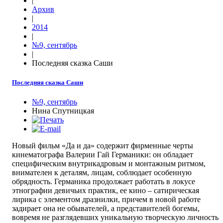
|
Архив
|
2014
|
№9, сентябрь
|
Последняя сказка Саши
Последняя сказка Саши
№9, сентябрь
Нина Спутницкая
Новый фильм «Да и да» содержит фирменные черты
кинематографа Валерии Гай Германики: он обладает
специфическим внутрикадровым и монтажным ритмом,
внимателен к деталям, лицам, соблюдает особенную
обрядность. Германика продолжает работать в локусе
этнографии девичьих практик, ее кино – сатирическая
лирика с элементом дразнилки, причем в новой работе
задирает она не обывателей, а представителей богемы,
вовремя не разглядевших уникальную творческую личность