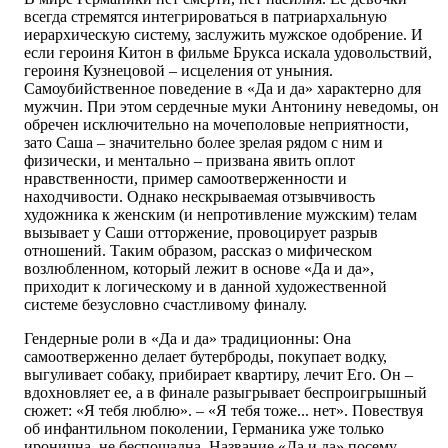
всегда стремятся интегрироваться в патриархальную
иерархическую систему, заслужить мужское одобрение. И
если героиня Китон в фильме Брукса искала удовольствий,
героиня Кузнецовой – исцеления от уныния.
Самоубийственное поведение в «Да и да» характерно для
мужчин. При этом сердечные муки Антонину неведомы, он
обречен исключительно на мочеполовые неприятности,
зато Саша – значительно более зрелая рядом с ним и
физически, и ментально – призвана явить оплот
нравственности, пример самоотверженности и
находчивости. Однако нескрываемая отзывчивость
художника к женским (и непротивление мужским) телам
вызывает у Саши отторжение, провоцирует разрыв
отношений. Таким образом, рассказ о мифическом
возлюбленном, который лежит в основе «Да и да»,
приходит к логическому и в данной художественной
системе безусловно счастливому финалу.
Гендерные роли в «Да и да» традиционны: Она
самоотверженно делает бутерброды, покупает водку,
выгуливает собаку, прибирает квартиру, лечит Его. Он –
вдохновляет ее, а в финале разыгрывает беспроигрышный
сюжет: «Я тебя люблю». – «Я тебя тоже... нет». Повествуя
об инфантильном поколении, Германика уже только
иронична, не беспощадна. Название «Да и да» посему