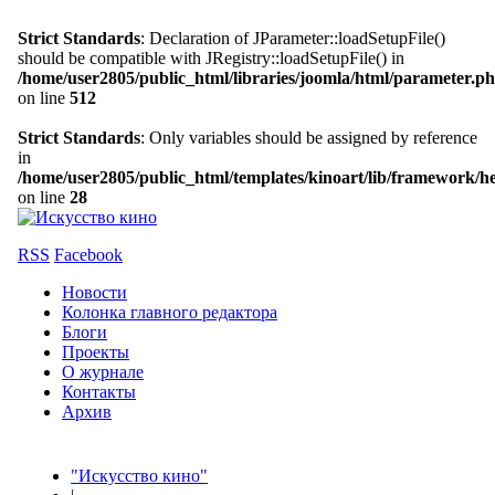
Strict Standards
: Declaration of JParameter::loadSetupFile()
should be compatible with JRegistry::loadSetupFile() in
/home/user2805/public_html/libraries/joomla/html/parameter.p
on line
512
Strict Standards
: Only variables should be assigned by reference
in
/home/user2805/public_html/templates/kinoart/lib/framework/h
on line
28
RSS
Facebook
Новости
Колонка главного редактора
Блоги
Проекты
О журнале
Контакты
Архив
"Искусство кино"