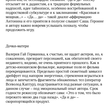
отсылает не к дадаистам, а к традиции формульных
надписей, идее тайнописи, особенно востребованной в
подростковой субкультуре и к заклинаниям: «Красивая и
мощная...» – «Да… да» – такой диалог-аффирмацию
Антонина и его приятеля в полусне слышит Саша. Героине
и автору важно вовремя ­услышать похвалу, чтобы
продолжить игру.
Дочки-матери
Валерия Гай Германика, к счастью, не щадит актеров, но, к
сожалению, презирает персонажей, как обитателей своего
недавнего, видимо, не очень приятного прошлого. Как в
детско-юношеском фольклоре, жанровые поля ее фильма
перекрещиваются. Предельно простой сюжетный замысел
дрейфует под напором энергетики, стремления вгрызться в
лица и запечатлеть фрагменты обнаженных тел (оператор
Всеволод Каптур), подстраивается под разные ситуации, в
данном случае – под эмоциональный опыт автора. Срок
годности режиссер обозначает сама: «Это о том, что было
пережито мною два года назад». «Да и да» –
скоропортящийся продукт.