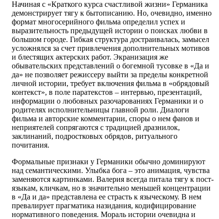
Начиная с «Краткого курса счастливой жизни» Германика
демонстрирует тягу к бытописанию. Но, очевидно, именно
формат многосерийного фильма определил успех и
выразительность предыдущей истории о поисках любви в
большом городе. Гибкая структура достраивалась, замысел
усложнялся за счет привлечения дополнительных мотивов
и блестящих актерских работ. Экранизация же
обывательских представлений о богемной тусовке в «Да и
да» не позволяет режиссеру выйти за пределы конкретной
личной истории, требует включения фильма в «обрядовый
контекст», в поле паратекстов – интервью, презентаций,
информации о любовных разочарованиях Германики и о
родителях исполнительницы главной роли. Диалоги
фильма и авторские комментарии, споры о нем фанов и
неприятелей сопрягаются с традицией дразнилок,
заклинаний, подростковых обрядов, ритуального
почитания.
Формальные признаки у Германики обычно доминируют
над семантическими. Улыбка бога – это анимация, чувства
заменяются картинками. Валерия всегда питала тягу к пост-
языкам, кличкам, но в значительно меньшей концентрации
в «Да и да» представлена ее страсть к языческому. В нем
превалирует прагматика назидания, кодифицирование
нормативного поведения. Мораль истории очевидна и