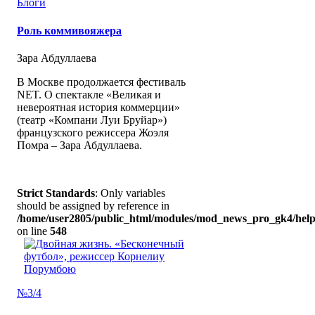
Блоги
Роль коммивояжера
Зара Абдуллаева
В Москве продолжается фестиваль
NET. О спектакле «Великая и
невероятная история коммерции»
(театр «Компани Луи Бруйар»)
французского режиссера Жоэля
Помра – Зара Абдуллаева.
Strict Standards
: Only variables
should be assigned by reference in
/home/user2805/public_html/modules/mod_news_pro_gk4/help
on line
548
№3/4