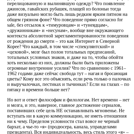
перелицованную и вылинявшую одежду? Что появление
джинсов, гавайских рубашек, плащей из болоньи тогда
даже визуально могло быть лишь редким ярким пятном на
общем грязном фоне? Что поведение прямо согласно for
sale, без отсылок к «тимуровцам» и «тунеядцам»,
«дружинникам» и «несунам», вообще вне окружающего
контекста абсолютной зарегламентированности поведения
от рождения до смерти – это как Интернет в Северной
Корее? Что каждый, в том числе «спекулянтский» и
«цеховой», мозг был полон тотальных предписаний,
тотальных условных знаков, и даже на то, чтобы обойти
хоть несколько из них, должны были быть приложены
огромные внутренние усилия? Что по сравнению с 1961–
1962 годами даже сейчас свобода тут – нагая и бросающая
цветы? Кому все это объяснять, если речь только о палочках
и выручалочках, пестиках и тычинках? Если на глазах – по
пятаку и времени больше нет?
Но вот и ответ философам и филологам. Нет времени – нет
и мозга, и это, наверное, главное достижение сериалов,
поставивших себе цель НЕ останавливать мгновенье. Не
вступать ни в какую коммуникацию, не иметь отношения
ни к чему. Пределом условности стал вовсе не черный
бархат, а чье-то «я» (продюсера, канала, управделами
президента). Вся индивидуальность, весь стиль этого «я» –