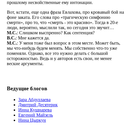
прошлому несвойственные ему интонации.
Вот, кстати, еще одна фраза Евлахова, про кровавый бой на
фоне заката. Его слова про «трагическую симфонию
смерти», про то, что «смерть - это красиво». Тогда в 20-е
люди, вероятно, мыслили так, но сегодня это звучит…
М.С.
: Слишком выспренно? Как сентенция?
В.С.
: Мне кажется да.
М.С.
: У меня тоже был вопрос в этом месте. Может быть,
мы что-нибудь будем менять. Мы собственно что-то уже
поменяли. Однако, все это нужно делать с большой
осторожностью. Ведь и у авторов есть свои, не менее
веские аргументы.
Ведущие блогов
Зара Абдуллаева
Дмитрий Десятерик
Инна Кушнарева
Евгений Майзель
Нина Цыркун