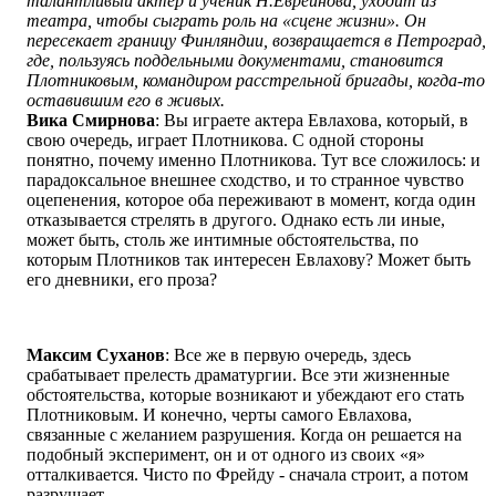
талантливый актер и ученик Н.Евреинова, уходит из
театра, чтобы сыграть роль на «сцене жизни». Он
пересекает границу Финляндии, возвращается в Петроград,
где, пользуясь поддельными документами, становится
Плотниковым, командиром расстрельной бригады, когда-то
оставившим его в живых.
Вика Смирнова
: Вы играете актера Евлахова, который, в
свою очередь, играет Плотникова. С одной стороны
понятно, почему именно Плотникова. Тут все сложилось: и
парадоксальное внешнее сходство, и то странное чувство
оцепенения, которое оба переживают в момент, когда один
отказывается стрелять в другого. Однако есть ли иные,
может быть, столь же интимные обстоятельства, по
которым Плотников так интересен Евлахову? Может быть
его дневники, его проза?
Максим Суханов
: Все же в первую очередь, здесь
срабатывает прелесть драматургии. Все эти жизненные
обстоятельства, которые возникают и убеждают его стать
Плотниковым. И конечно, черты самого Евлахова,
связанные с желанием разрушения. Когда он решается на
подобный эксперимент, он и от одного из своих «я»
отталкивается. Чисто по Фрейду - сначала строит, а потом
разрушает.