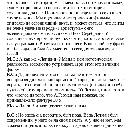
что осталось в истории, мы знаем только по «памятникам»,
судим о прошлом на основании того, что история
сохранила для нас. Но история по определению сохраняет
самое важное. Мы оцениваем исторические фильмы,
опираясь на сегодняшний вкус, и, может статься, что ленты
не очень удачные (вроде «Гарпастума» с его
экзальтированными классиками Века Серебряного)
сохраняют дух времени лучше, чем те, которые эстетически
нас устраивают. Возможно, произнеси Ваш герой эту фразу
в 20-е годы, он был бы уместен, а сегодня это выглядит
позой.
М.С.
: А как же «Лапшин»? Меня в нем историческая
реальность абсолютно устраивает. При этом это великий
фильм.
В.С.:
Да, но величие этого фильма не в том, что он
воспроизводит материю времени. Скорее, он заставляет нас
верить, что после «Лапшина» именно так (и никак иначе!)
нужно об этом времени «помнить». Ю.Лотман, писал о том,
что многое из того, что А.Герман нам показал, не
принадлежало фактуре 30-х.
М.С.
: Да, но Лотман разные вещи писал.
В.С.
: Но здесь он, вероятно, был прав. Ведь Лотман был
современник, у него была своя память. А у нас ее нет. Мы
можем опираться только на вкус, парадоксально присваивая