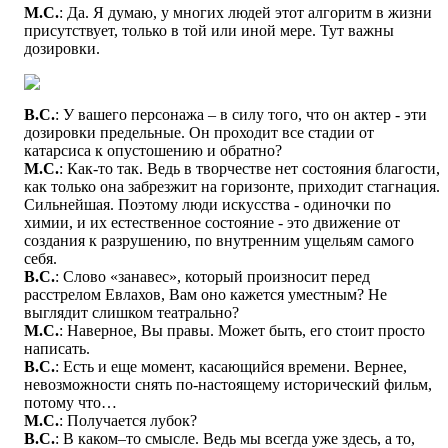
М.С.
: Да. Я думаю, у многих людей этот алгоритм в жизни
присутствует, только в той или иной мере. Тут важны
дозировки.
В.С.
: У вашего персонажа – в силу того, что он актер - эти
дозировки предельные. Он проходит все стадии от
катарсиса к опустошению и обратно?
М.С.
: Как-то так. Ведь в творчестве нет состояния благости,
как только она забрезжит на горизонте, приходит стагнация.
Сильнейшая. Поэтому люди искусства - одиночки по
химии, и их естественное состояние - это движение от
создания к разрушению, по внутренним ущельям самого
себя.
В.С.
: Слово «занавес», который произносит перед
расстрелом Евлахов, Вам оно кажется уместным? Не
выглядит слишком театрально?
М.С.
: Наверное, Вы правы. Может быть, его стоит просто
написать.
В.С.
: Есть и еще момент, касающийся времени. Вернее,
невозможности снять по-настоящему исторический фильм,
потому что…
М.С.
: Получается лубок?
В.С.
: В каком–то смысле. Ведь мы всегда уже здесь, а то,