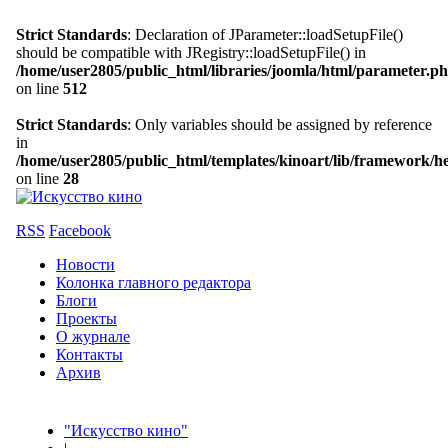
Strict Standards
: Declaration of JParameter::loadSetupFile()
should be compatible with JRegistry::loadSetupFile() in
/home/user2805/public_html/libraries/joomla/html/parameter.p
on line
512
Strict Standards
: Only variables should be assigned by reference
in
/home/user2805/public_html/templates/kinoart/lib/framework/h
on line
28
RSS
Facebook
Новости
Колонка главного редактора
Блоги
Проекты
О журнале
Контакты
Архив
"Искусство кино"