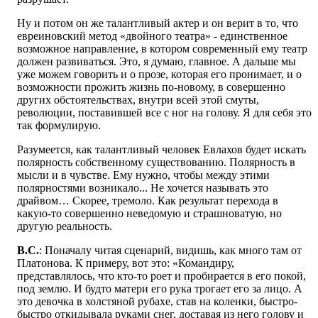
Ну и потом он же талантливый актер и он верит в то, что
евреиновский метод «двойного театра» - единственное
возможное направление, в котором современный ему театр
должен развиваться. Это, я думаю, главное. А дальше мы
уже можем говорить и о прозе, которая его пронимает, и о
возможности прожить жизнь по-новому, в совершенно
других обстоятельствах, внутри всей этой смуты,
революции, поставившей все с ног на голову. Я для себя это
так формулирую.
Разумеется, как талантливый человек Евлахов будет искать
полярность собственному существованию. Полярность в
мысли и в чувстве. Ему нужно, чтобы между этими
полярностями возникало... Не хочется называть это
драйвом… Скорее, тремоло. Как результат перехода в
какую-то совершенно неведомую и страшноватую, но
другую реальность.
В.С.
: Поначалу читая сценарий, видишь, как много там от
Платонова. К примеру, вот это: «Командиру,
представлялось, что кто-то роет и пробирается в его покой,
под землю. И будто матери его рука трогает его за лицо. А
это девочка в холстяной рубахе, став на коленки, быстро-
быстро откидывала руками снег, доставая из него голову и