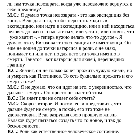
ли там точка невозврата, когда уже невозможно вернутся к
себе прежнему?
М.С.
: Я думаю точка невозврата - это как экспедиция без
конца. Ведь для того, чтобы перестать ходить в
экспедицию, или идти в экспедицию, или в ней находиться,
человек должен ею насытиться, или устать, или понять, что
«уже хватит», «теперь нужно делать что-то другое». Я
думаю, что у Евлахова эта экспедиция не имеет конца. Он
еще не дошел до точки катарсиса в роли, я не знаю,
понимает он или нет, но для него эта точка именно в
смерти. Танатос - вот катарсис для людей, перешедших
границу.
В.С.
: Значит, он не только хочет прожить чужую жизнь, но
и умереть как Плотников. То есть буквально прожить и его
смерть тоже?
М.С.
: Я не думаю, что он идет на это, с уверенностью, что
дальше – смерть. Он просто не знает об этом.
В.С.
: Не знает или не отдает себе отчета?
М.С.
: Скорее, второе. И потом, если представить, что
дальше будет не смерть, а покой, его это тоже не
удовлетворит. Ведь разрушая свою прошлую жизнь,
Евлахов будет пытаться создать что-то новое, и так до
бесконечности.
В.С.
: Роль как естественное человеческое состояние.