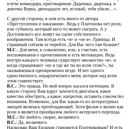
плечи командира, приговаривая: Дяденька, дяденька, я
девочка Верка, двенадцати лет, вставай, тебя убили…».
С другой стороны, в нем есть много от автора
«Преступления и наказания». Ведь у Платонова нет роли,
или субъекта, который кого-то может сыграть. А у
Достоевского все живут на сцене собственного
воображения. Там всегда есть «я» и «не я». Граница. И
страшный соблазн ее перейти. Для Вас чего там больше?
М.С
.: Для меня, к сожалению, или, к счастью, есть
воспоминания о прочитанном и есть мотивации. Ведь
внутри каждого человека существует множество «я», и
когда спрашивают «ну и где же ты во всем этом?», ты
оказываешься одновременно везде. И нет одного
единственного, иерархического меня, которое над всем
этим главенствует.
В.С.
: Это правда. Но мой вопрос касался интенции. В
какую сторону Вам вдруг захочется двигаться, какое
качество обострить, а какое, напротив, оставить совсем без
внимания. Возможно, для Вас какая-то из литературных
эмоций являлась преобладающей. Хотя фильм о жизни как
роли и является прообразом любого актерского перехода.
М.С.
: Не любого, скорее, желаемого.
В.С.
: Да, желаемого.
Насколько Ваш Евлахов становится Плотниковым? И есть