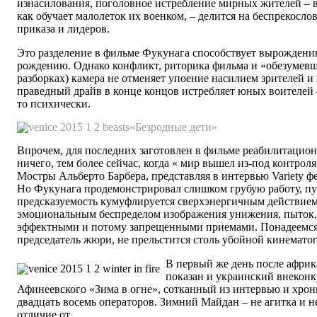
изнасилования, поголовное истребление мирных жителей – в
как обучает малолеток их военком, – делится на беспрекосл
приказа и лидеров.
Это разделение в фильме Фукунага способствует вырождению
рождению. Однако конфликт, риторика фильма и «обезумевш
разборках) камера не отменяет упоение насилием зрителей и
праведный драйв в конце концов истребляет юных воителей –
то психически.
«Безродные дети»
Впрочем, для последних заготовлен в фильме реабилитацио
ничего, тем более сейчас, когда « мир вышел из-под контроля
Мостры Альберто Барбера, представляя в интервью Variety 
Но Фукунага продемонстрировал слишком грубую работу, пус
предсказуемость кумуфлируется сверхэнергичным действием.
эмоциональным беспределом изображения унижения, пыток, 
эффектными и потому запрещенными приемами. Понадеемся,
председатель жюри, не прельстится столь убойной кинемато
В первый же день после африк
показан и украинский внекон
Афинеевского «Зима в огне», сотканный из интервью и хро
двадцать восемь операторов. Зимний Майдан – не агитка и н
отличие от