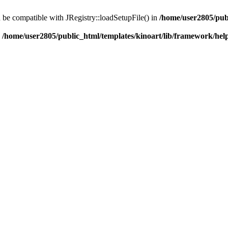
d be compatible with JRegistry::loadSetupFile() in
/home/user2805/pub
n
/home/user2805/public_html/templates/kinoart/lib/framework/hel