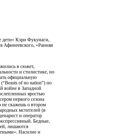
е дети» Кэри Фукунаги,
я Афинеевского, «Ранняя
жились в сюжет,
льности и стилистике, но
ывать официальную
Beasts of no nation”) по
ой войне в Западной
 ослепленных яростью
ером первого сезона
го не скажешь о втором
народных мстителей (в
ценарист и оператор
 экспрессивный. Бедные,
лей, лишаются
отными». Насилие и