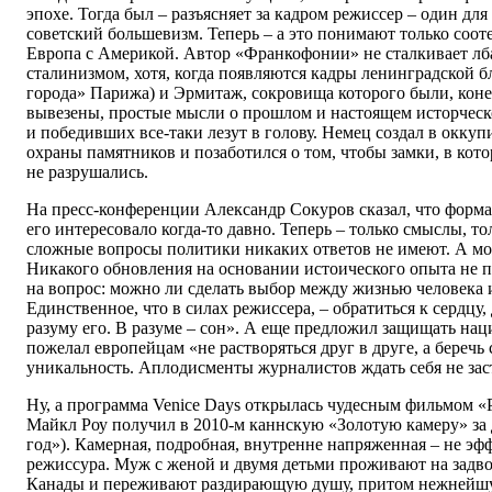
эпохе. Тогда был – разъясняет за кадром режиссер – один для
советский большевизм. Теперь – а это понимают только соо
Европа с Америкой. Автор «Франкофонии» не сталкивает л
сталинизмом, хотя, когда появляются кадры ленинградской б
города» Парижа) и Эрмитаж, сокровища которого были, конеч
вывезены, простые мысли о прошлом и настоящем исторчес
и победивших все-таки лезут в голову. Немец создал в окк
охраны памятников и позаботился о том, чтобы замки, в кот
не разрушались.
На пресс-конференции Александр Сокуров сказал, что форм
его интересовало когда-то давно. Теперь – только смыслы, то
сложные вопросы политики никаких ответов не имеют. А мож
Никакого обновления на основании истоического опыта не п
на вопрос: можно ли сделать выбор между жизнью человека 
Единственное, что в силах режиссера, – обратиться к сердцу, 
разуму его. В разуме – сон». А еще предложил защищать нац
пожелал европейцам «не растворяться друг в друге, а беречь 
уникальность. Аплодисменты журналистов ждать себя не зас
Ну, а программа Venice Days открылась чудесным фильмом
«
Майкл Роу получил в 2010-м каннскую «Золотую камеру» з
год»). Камерная, подробная, внутренне напряженная – не эф
режиссура. Муж с женой и двумя детьми проживают на задв
Канады и переживают раздирающую душу, притом нежнейшу