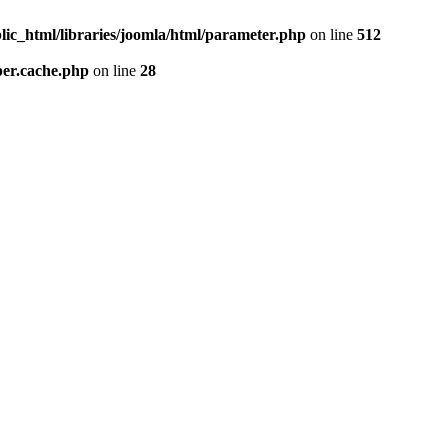
lic_html/libraries/joomla/html/parameter.php
on line
512
per.cache.php
on line
28