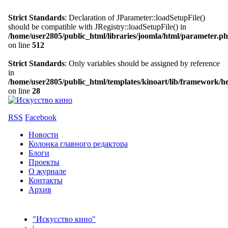
Strict Standards
: Declaration of JParameter::loadSetupFile()
should be compatible with JRegistry::loadSetupFile() in
/home/user2805/public_html/libraries/joomla/html/parameter.p
on line
512
Strict Standards
: Only variables should be assigned by reference
in
/home/user2805/public_html/templates/kinoart/lib/framework/h
on line
28
RSS
Facebook
Новости
Колонка главного редактора
Блоги
Проекты
О журнале
Контакты
Архив
"Искусство кино"