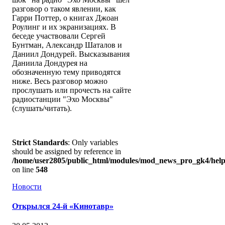
разговор о таком явлении, как
Гарри Поттер, о книгах Джоан
Роулинг и их экранизациях. В
беседе участвовали Сергей
Бунтман, Александр Шаталов и
Даниил Дондурей. Высказывания
Даниила Дондурея на
обозначенную тему приводятся
ниже. Весь разговор можно
прослушать или прочесть на сайте
радиостанции "Эхо Москвы"
(слушать/читать).
Strict Standards
: Only variables
should be assigned by reference in
/home/user2805/public_html/modules/mod_news_pro_gk4/help
on line
548
Новости
Открылся 24-й «Кинотавр»