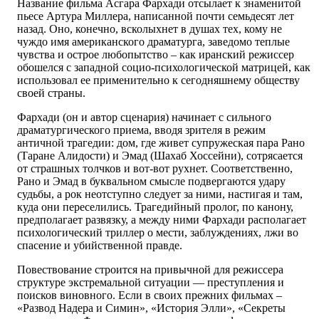
Название фильма Асгара Фархади отсылает к знаменитой
пьесе Артура Миллера, написанной почти семьдесят лет
назад. Оно, конечно, всколыхнет в душах тех, кому не
чуждо имя американского драматурга, заведомо теплые
чувства и острое любопытство – как иранский режиссер
обошелся с западной социо-психологической матрицей, как
использовал ее применительно к сегодняшнему обществу
своей страны.
Фархади (он и автор сценария) начинает с сильного
драматургического приема, вводя зрителя в режим
античной трагедии: дом, где живет супружеская пара Рано
(Таране Алидости) и Эмад (Шахаб Хоссейни), сотрясается
от страшных толчков и вот-вот рухнет. Соответственно,
Рано и Эмад в буквальном смысле подвергаются удару
судьбы, а рок неотступно следует за ними, настигая и там,
куда они переселились. Трагедийный пролог, по канону,
предполагает развязку, а между ними Фархади располагает
психологический триллер о мести, заблуждениях, лжи во
спасение и убийственной правде.
Повествование строится на привычной для режиссера
структуре экстремальной ситуации — преступления и
поисков виновного. Если в своих прежних фильмах –
«Развод Надера и Симин», «История Элли», «Секреты