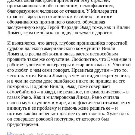
должна была настроить зрителя на тему страстей,
просыпающихся в обыкновенном, неконфликтном,
благоразумном человеке от отчаяния. У Миллера эти
страсти – ярость и готовность к насилию – в итоге
оборачиваются против него самого, обрушивая
заслуженную кару. Герой Фархади Эмад тоже, как и Вилли
Ломен, «сам не зная как», вдруг «съехал с дороги».
И выясняется, что актер, глубоко проникшийся горестной
судьбой далекого американского коммуниста Вилли
Ломена, в реальной жизни оказывается неспособным
проявить такое же сочувствие. Любопытно, что Эмад еще и
работает учителем литературы в старших классах. Ученики
его любят, о чем сами говорят. Нравиться другим – это то,
чего так хотел Вилли Ломен, в чем он видел секрет успеха,
и в чем на самом деле ошибался; никто не пришел на его
похороны. Подобно Вилли, Эмад тоже совершает
самоубийство – правда, не реальное, но символическое – в
глазах Рано. Как и миллеровская Линда, Рано считала
своего мужа лучшим в мире, а он фактически отказывается
вникнуть в ее проблему и помочь жене решить ее – и
потому как бы перестает для нее существовать. Хуже того:
он совершает роковой поступок, от которого был
предостережен.
«Коммивояжер»