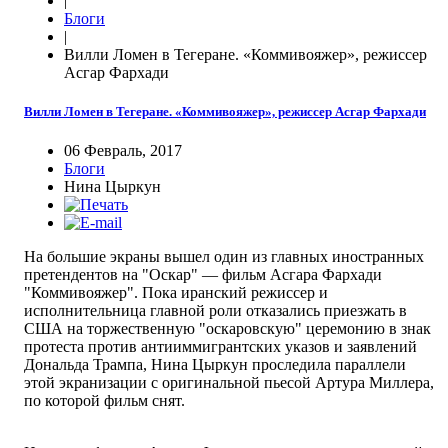
|
Блоги
|
Вилли Ломен в Тегеране. «Коммивояжер», режиссер
Асгар Фархади
Вилли Ломен в Тегеране. «Коммивояжер», режиссер Асгар Фархади
06 Февраль, 2017
Блоги
Нина Цыркун
На большие экраны вышел один из главных иностранных
претендентов на "Оскар" — фильм Асгара Фархади
"Коммивояжер". Пока иранский режиссер и
исполнительница главной роли отказались приезжать в
США на торжественную "оскаровскую" церемонию в знак
протеста против антииммигрантских указов и заявлений
Дональда Трампа, Нина Цыркун проследила параллели
этой экранизации с оригинальной пьесой Артура Миллера,
по которой фильм снят.