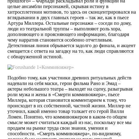
прошлого» – Фархади раскладывал роли и функции на
целые ансамбли персонажей, скрывая истину в
хитросплетении мотивов, то здесь он сконцентрировался на
вглядывании в двух главных героев – так же, как в пьесе
Артура Миллера. Остальные персонажи – соседи по дому,
люди из театральной труппы – выполняют роль хора,
дополняющего и проясняющего информацию, благодаря
чему нарратив становится особенно отчетливым.
Детективная линия обрывается задолго до финала, и акцент
смещается с ответа на загадку на то, как люди справляются
с обнаруженной истиной.
«Коммивояжер»
Подобно тому, как участники древних ритуальных действ
надевали на себя маски, герои фильма Рано и Эмад –
актеры небольшого театра – выходят на сцену, разыгрывая
роли мужа и жены в «Смерти коммивояжера», пьесе
Миллера, которая становится комментарием к тому, что
происходит в их собственной, частной жизни. Миллер не
уточнил, какой именно товар толкает его герой Вилли
Ломен. Понятно, что коммивояжером в каком-то общем
смысле может считаться каждый из нас, поскольку все мы
продаем на рынке труда свои знания, умения и
способности. «Смерть коммивояжера», по-видимому,