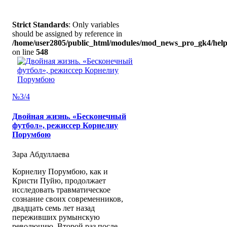
Strict Standards
: Only variables
should be assigned by reference in
/home/user2805/public_html/modules/mod_news_pro_gk4/help
on line
548
№3/4
Двойная жизнь. «Бесконечный
футбол», режиссер Корнелиу
Порумбою
Зара Абдуллаева
Корнелиу Порумбою, как и
Кристи Пуйю, продолжает
исследовать травматическое
сознание своих современников,
двадцать семь лет назад
переживших румынскую
революцию. Второй раз после