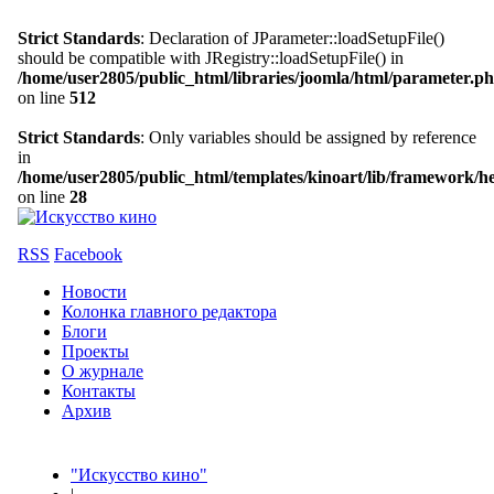
Strict Standards
: Declaration of JParameter::loadSetupFile()
should be compatible with JRegistry::loadSetupFile() in
/home/user2805/public_html/libraries/joomla/html/parameter.p
on line
512
Strict Standards
: Only variables should be assigned by reference
in
,
/home/user2805/public_html/templates/kinoart/lib/framework/h
on line
28
er
RSS
Facebook
Новости
Колонка главного редактора
Блоги
Проекты
О журнале
Контакты
Архив
"Искусство кино"