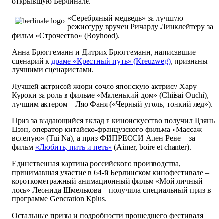
открывшую Берлинале.
«Серебряный медведь» за лучшую
режиссуру вручен Ричарду Линклейтеру за
фильм «Отрочество» (Boyhood).
Анна Брюггеманн и Дитрих Брюггеманн, написавшие
сценарий к
драме «Крестный путь» (Kreuzweg)
, признаны
лучшими сценаристами.
Лучшей актрисой жюри сочло японскую актрису Хару
Куроки за роль в фильме «Маленький дом» (Chiisai Ouchi),
лучшим актером – Ляо Фаня («Черный уголь, тонкий лед»).
Приз за выдающийся вклад в киноискусство получил Цзянь
Цзэн, оператор китайско-французского фильма «Массаж
вслепую» (Tui Na), а приз ФИПРЕССИ Ален Рене – за
фильм
«Любить, пить и петь»
(Aimer, boire et chanter).
Единственная картина российского производства,
принимавшая участие в 64-й Берлинском кинофестивале –
короткометражный анимационный фильм «Мой личный
лось» Леонида Шмелькова – получила специальный приз в
программе Generation Kplus.
Остальные призы и подробности прошедшего фестиваля