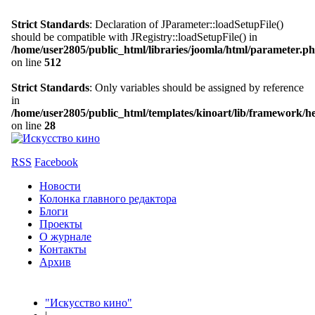
Strict Standards
: Declaration of JParameter::loadSetupFile()
should be compatible with JRegistry::loadSetupFile() in
/home/user2805/public_html/libraries/joomla/html/parameter.p
on line
512
Strict Standards
: Only variables should be assigned by reference
in
/home/user2805/public_html/templates/kinoart/lib/framework/h
on line
28
RSS
Facebook
Новости
Колонка главного редактора
Блоги
Проекты
О журнале
Контакты
Архив
"Искусство кино"