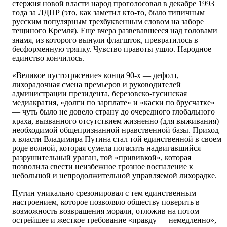
стержня новой власти народ проголосовал в декабре 1993
года за ЛДПР (это, как заметил кто-то, было типичным
русским популярным трехбуквенным словом на заборе
тещиного Кремля). Еще вчера развевавшееся над головами
знамя, из которого вынули флагшток, превратилось в
бесформенную тряпку. Чувство правоты ушло. Народное
единство кончилось.
«Великое пустотрясение» конца 90-х — дефолт,
лихорадочная смена премьеров и руководителей
администрации президента, березовско-гусинская
медиакратия, «долги по зарплате» и «каски по брусчатке»
— чуть было не довело страну до очередного глобального
краха, вызванного отсутствием жизненно (для выживания)
необходимой общепризнанной нравственной базы. Приход
к власти Владимира Путина стал той единственной в своем
роде волной, которая сумела погасить надвигавшийся
разрушительный ураган, той «прививкой», которая
позволила свести неизбежное грозное воспаление к
небольшой и непродолжительной управляемой лихорадке.
Путин уникально срезонировал с тем единственным
настроением, которое позволяло обществу поверить в
возможность возвращения морали, отложив на потом
острейшее и жесткое требование «правду — немедленно»,