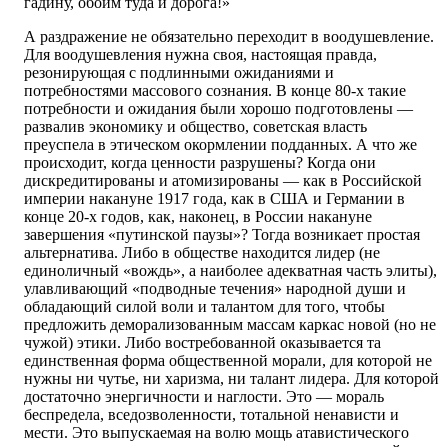
гадину, обоим туда и дорога!»
А раздражение не обязательно переходит в воодушевление.
Для воодушевления нужна своя, настоящая правда,
резонирующая с подлинными ожиданиями и
потребностями массового сознания. В конце 80-х такие
потребности и ожидания были хорошо подготовлены —
развалив экономику и общество, советская власть
преуспела в этическом окормлении подданных. А что же
происходит, когда ценности разрушены? Когда они
дискредитированы и атомизированы — как в Российской
империи накануне 1917 года, как в США и Германии в
конце 20-х годов, как, наконец, в России накануне
завершения «путинской паузы»? Тогда возникает простая
альтернатива. Либо в обществе находится лидер (не
единоличный «вождь», а наиболее адекватная часть элиты),
улавливающий «подводные течения» народной души и
обладающий силой воли и талантом для того, чтобы
предложить деморализованным массам каркас новой (но не
чужой) этики. Либо востребованной оказывается та
единственная форма общественной морали, для которой не
нужны ни чутье, ни харизма, ни талант лидера. Для которой
достаточно энергичности и наглости. Это — мораль
беспредела, вседозволенности, тотальной ненависти и
мести. Это выпускаемая на волю мощь атавистического