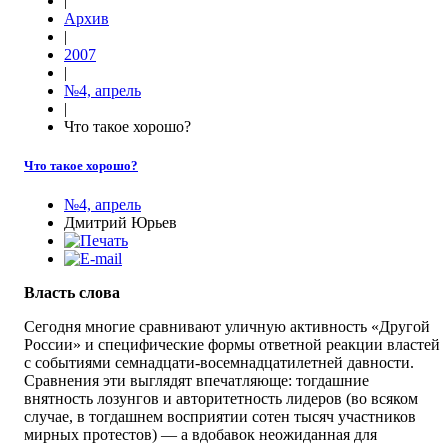
|
Архив
|
2007
|
№4, апрель
|
Что такое хорошо?
Что такое хорошо?
№4, апрель
Дмитрий Юрьев
Власть слова
Сегодня многие сравнивают уличную активность «Другой
России» и специфические формы ответной реакции властей
с событиями семнадцати-восемнадцатилетней давности.
Сравнения эти выглядят впечатляюще: тогдашние
внятность лозунгов и авторитетность лидеров (во всяком
случае, в тогдашнем восприятии сотен тысяч участников
мирных протестов) — а вдобавок неожиданная для