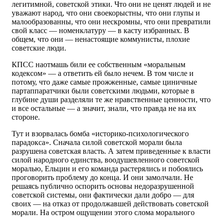
легитимной, советской этики. Что они не ценят людей и не
уважают народ, что они своекорыстны, что они глупы и
малообразованны, что они нескромны, что они превратили
свой класс — номенклатуру — в касту избранных. В
общем, что они — ненастоящие коммунисты, плохие
советские люди.
КПСС наотмашь били ее собственным «моральным
кодексом» — а ответить ей было нечем. В том числе и
потому, что даже самые прожженные, самые циничные
партаппаратчики были советскими людьми, которые в
глубине души разделяли те же нравственные ценности, что
и все остальные — а значит, знали, что правда не на их
стороне.
Тут и взорвалась бомба «историко-психологического
парадокса». Сначала силой советской морали была
разрушена советская власть. А затем приведенные к власти
силой народного единства, воодушевленного советской
моралью, Ельцин и его команда растерялись и побоялись
проговорить проблему до конца. И они замолчали. Не
решаясь публично оспорить основы недоразрушенной
советской системы, они фактически дали добро — для
своих — на отказ от продолжавшей действовать советской
морали. На остром ощущении этого слома морального