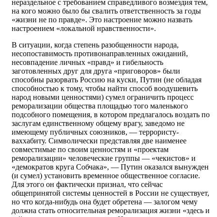
нераздельное с требованием справедливого возмездия тем,
на кого можно было бы свалить ответственность за годы
«жизни не по правде». Это настроение можно назвать
настроением «локальной нравственности».
В ситуации, когда степень разобщенности народа,
несопоставимость противонаправленных ожиданий,
несовпадение личных «правд» и гибельность
заготовленных друг для друга «приговоров» были
способны разорвать Россию на куски, Путин (не обладая
способностью к тому, чтобы найти способ воодушевить
народ новыми ценностями) сумел ограничить процесс
реморализации общества площадью того маленького
подсобного помещения, в котором предлагалось воздать по
заслугам единственному общему врагу, заведомо не
имеющему публичных союзников, — террористу-
ваххабиту. Символически представляя две наименее
совместимые по своим ценностям и «проектам
реморализации» человеческие группы — «чекистов» и
«демократов круга Собчака», — Путин оказался вынужден
(и сумел) установить временное общественное согласие.
Для этого он фактически признал, что сейчас
общепринятой системы ценностей в России не существует,
но что когда-нибудь она будет обретена — залогом чему
должна стать относительная реморализация жизни «здесь и