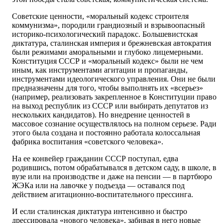
Советские ценности, «моральный кодекс строителя
коммунизма», породили грандиозный и взрывоопасный
историко-психологический парадокс. Большевистская
диктатура, сталинская империя и брежневская автократия
были режимами аморальными и глубоко лицемерными.
Конституция СССР и «моральный кодекс» были не чем
иным, как инструментами агитации и пропаганды,
инструментами идеологического управления. Они не были
предназначены для того, чтобы выполнять их «всерьез»
(например, реализовать закрепленное в Конституции право
на выход республик из СССР или выбирать депутатов из
нескольких кандидатов). Но внедрение ценностей в
массовое сознание осуществлялось на полном серьезе. Ради
этого была создана и постоянно работала колоссальная
фабрика воспитания «советского человека».
На ее конвейер гражданин СССР поступал, едва
родившись, потом обрабатывался в детском саду, в школе, в
вузе или на производстве и даже на пенсии — в партбюро
ЖЭКа или на лавочке у подъезда — оставался под
действием агитационно-воспитательного прессинга.
И если сталинская диктатура интенсивно и быстро
дрессировала «нового человека», забивая в него новые