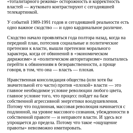
«тоталитарного режима» осторожность и корректность
властей — жутковато контрастируют с сегодняшней
телекартинкой.
У событий 1989-1991 годов и сегодняшней реальности есть
одно важное сходство — и одно кардинальное различие.
Сходство начало проявляться года полтора назад, когда на
передний план, потеснив социальные и политические
претензии к власти, вышли претензии морального
характера, когда от обвинений в «экономическом
дирижизме» и «политическом авторитаризме» попытались
перейти к обвинениям в безнравственности, а проще
говоря, в том, что она — власть — плохая.
Нравственная консолидация общества (или хотя бы
значительной его части) против «плохой» власти — это
главное необходимое условие революции любого цвета,
главное условие того, что процесс пойдет на базе
собственной агрессивной энергетики воодушевления.
Потому что подлинная, массовая революция начинается с
подлинной, на уровне массового сознания, убежденности в
собственной правоте — и неправоте власти. И здесь все
упрощается до предела. Потому что такое «ощущение
правоты» невозможно имитировать.