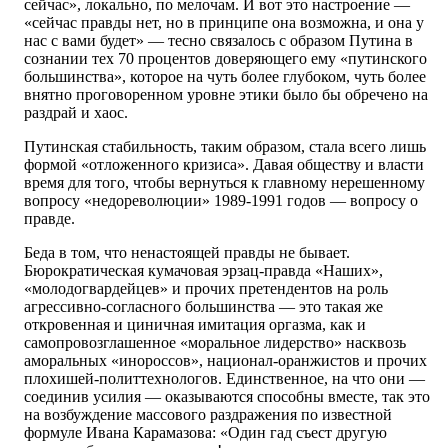
сейчас», локально, по мелочам. И вот это настроение —
«сейчас правды нет, но в принципе она возможна, и она у
нас с вами будет» — тесно связалось с образом Путина в
сознании тех 70 процентов доверяющего ему «путинского
большинства», которое на чуть более глубоком, чуть более
внятно проговоренном уровне этики было бы обречено на
раздрай и хаос.
Путинская стабильность, таким образом, стала всего лишь
формой «отложенного кризиса». Давая обществу и власти
время для того, чтобы вернуться к главному нерешенному
вопросу «недореволюции» 1989-1991 годов — вопросу о
правде.
Беда в том, что ненастоящей правды не бывает.
Бюрократическая кумачовая эрзац-правда «Наших»,
«молодогвардейцев» и прочих претендентов на роль
агрессивно-согласного большинства — это такая же
откровенная и циничная имитация оргазма, как и
самопровозглашенное «моральное лидерство» насквозь
аморальных «инороссов», национал-оранжистов и прочих
плохишей-политтехнологов. Единственное, на что они —
соединив усилия — оказываются способны вместе, так это
на возбуждение массового раздражения по известной
формуле Ивана Карамазова: «Один гад съест другую