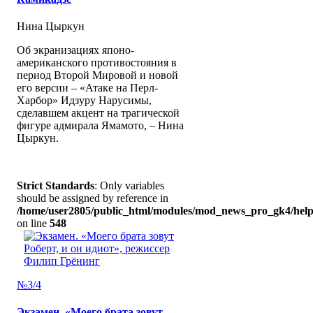
Нина Цыркун
Об экранизациях японо-
американского противостояния в
период Второй Мировой и новой
его версии – «Атаке на Перл-
Харбор» Идзуру Нарусимы,
сделавшем акцент на трагической
фигуре адмирала Ямамото, – Нина
Цыркун.
Strict Standards
: Only variables
should be assigned by reference in
/home/user2805/public_html/modules/mod_news_pro_gk4/help
on line
548
№3/4
Экзамен. «Моего брата зовут