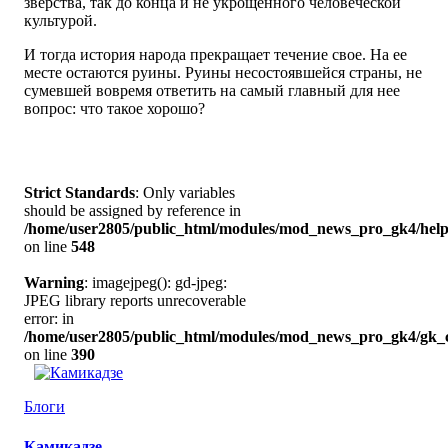
зверства, так до конца и не укрощенного человеческой
культурой.
И тогда история народа прекращает течение свое. На ее
месте остаются руины. Руины несостоявшейся страны, не
сумевшей вовремя ответить на самый главный для нее
вопрос: что такое хорошо?
Strict Standards
: Only variables
should be assigned by reference in
/home/user2805/public_html/modules/mod_news_pro_gk4/help
on line
548
Warning
: imagejpeg(): gd-jpeg:
JPEG library reports unrecoverable
error: in
/home/user2805/public_html/modules/mod_news_pro_gk4/gk_c
on line
390
Блоги
Камикадзе