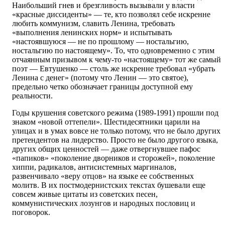
Наибольший гнев и брезгливость вызывали у власти
«красные диссиденты» — те, кто позволял себе искренне
любить коммунизм, славить Ленина, требовать
«выполнения ленинских норм» и испытывать
«настоявшуюся — не по прошлому — ностальгию,
ностальгию по настоящему». То, что одновременно с этим
отчаянным призывом к чему-то «настоящему» тот же самый
поэт — Евтушенко — столь же искренне требовал «убрать
Ленина с денег» (потому что Ленин — это святое),
предельно четко обозначает границы доступной ему
реальности.
Годы крушения советского режима (1989-1991) прошли под
знаком «новой оттепели». Шестидесятники царили на
улицах и в умах вовсе не только потому, что не было других
претендентов на лидерство. Просто не было другого языка,
других общих ценностей — даже отвергнувшее пафос
«папиков» «поколение дворников и сторожей», поколение
хиппи, радикалов, антисистемных маргиналов,
развенчивало «веру отцов» на языке ее собственных
молитв. В их постмодернистских текстах бушевали еще
совсем живые цитаты из советских песен,
коммунистических лозунгов и народных пословиц и
поговорок.