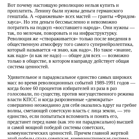
Вот почему настоящую революцию нельзя купить и
проплатить. Ленину были нужны деньги германского
генштаба. А «оранжевым» всех мастей — гранты «Фридом-
хауса». Но эти деньги бессмысленно и невозможно
потратить на подкуп «восставшего народа». Они нужны —
так, по мелочам, поворовать и на инфраструктурку.
Революция же «створаживается» только после введения в
общественную атмосферу того самого супернейролептика,
который называется «я знаю, как надо». Но такое «знание,
как надо» (и как не надо) — общее для всех — возможно
только в обществе, в котором взаправду действует общая
система ценностей.
Удивительное и парадоксальное единство самых широких
масс во время революционных событий 1989-1991 годов —
когда более 60 процентов избирателей из раза в раз
голосовали, по существу, против могущественного режима
власти КПСС и когда разрозненные «демократы»
совершенно неожиданно для себя оказались вдруг на гребне
волны, сметающей советскую власть с лица земли, — это
единство, если попытаться вспомнить и понять его,
предстанет перед нами (как это ни парадоксально) высшей
и самой мощной победой системы советских,
коммунистических ценностей. Причем главной жертвой
этой победы стала советская, коммунистическая система.