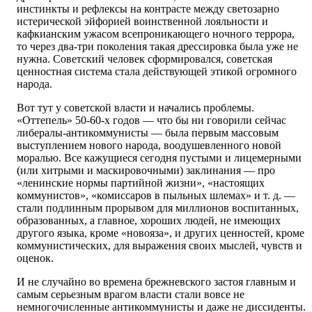
инстинкты и рефлексы на контрасте между светозарно
истерической эйфорией воинственной лояльности и
кафкианским ужасом всепроникающего ночного террора,
то через два-три поколения такая дрессировка была уже не
нужна. Советский человек сформировался, советская
ценностная система стала действующей этикой огромного
народа.
Вот тут у советской власти и начались проблемы.
«Оттепель» 50-60-х годов — что бы ни говорили сейчас
либералы-антикоммунисты — была первым массовым
выступлением нового народа, воодушевленного новой
моралью. Все кажущиеся сегодня пустыми и лицемерными
(или хитрыми и маскировочными) заклинания — про
«ленинские нормы партийной жизни», «настоящих
коммунистов», «комиссаров в пыльных шлемах» и т. д. —
стали подлинным прорывом для миллионов воспитанных,
образованных, а главное, хороших людей, не имеющих
другого языка, кроме «новояза», и других ценностей, кроме
коммунистических, для выражения своих мыслей, чувств и
оценок.
И не случайно во времена брежневского застоя главным и
самым серьезным врагом власти стали вовсе не
немногочисленные антикоммунисты и даже не диссиденты.