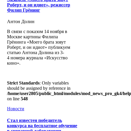
Роберт, и он идиот», режиссер
Филип Грёнинг
Антон Долин
В связи с показом 14 ноября в
Москве картины Филипа
Грёнинга «Моего брата зовут
Роберт, и он идиот» публикуем
статью Антона Долина из 3-
4 номера журнала «Искусство
кино».
Strict Standards
: Only variables
should be assigned by reference in
/home/user2805/public_html/modules/mod_news_pro_gk4/help
on line
548
Новости
Стал известен победитель
конкурса на бесплатное обучение
в сценарной лаборатории