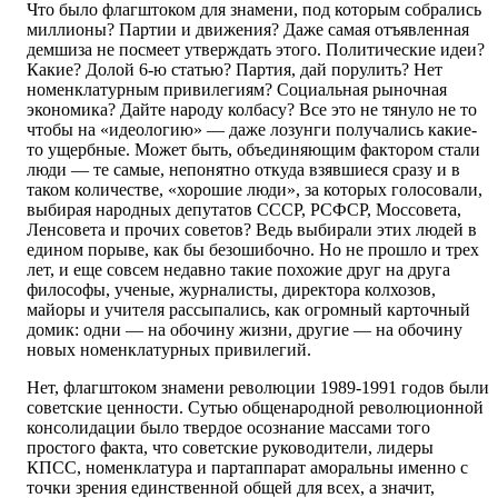
Что было флагштоком для знамени, под которым собрались
миллионы? Партии и движения? Даже самая отъявленная
демшиза не посмеет утверждать этого. Политические идеи?
Какие? Долой 6-ю статью? Партия, дай порулить? Нет
номенклатурным привилегиям? Социальная рыночная
экономика? Дайте народу колбасу? Все это не тянуло не то
чтобы на «идеологию» — даже лозунги получались какие-
то ущербные. Может быть, объединяющим фактором стали
люди — те самые, непонятно откуда взявшиеся сразу и в
таком количестве, «хорошие люди», за которых голосовали,
выбирая народных депутатов СССР, РСФСР, Моссовета,
Ленсовета и прочих советов? Ведь выбирали этих людей в
едином порыве, как бы безошибочно. Но не прошло и трех
лет, и еще совсем недавно такие похожие друг на друга
философы, ученые, журналисты, директора колхозов,
майоры и учителя рассыпались, как огромный карточный
домик: одни — на обочину жизни, другие — на обочину
новых номенклатурных привилегий.
Нет, флагштоком знамени революции 1989-1991 годов были
советские ценности. Сутью общенародной революционной
консолидации было твердое осознание массами того
простого факта, что советские руководители, лидеры
КПСС, номенклатура и партаппарат аморальны именно с
точки зрения единственной общей для всех, а значит,