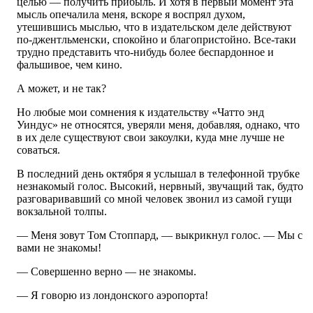
целью — получить прибыль. И хотя в первый момент эта
мысль опечалила меня, вскоре я воспрял духом,
утешившись мыслью, что в издательском деле действуют
по-джентльменски, спокойно и благопристойно. Все-таки
трудно представить что-нибудь более беспардонное и
фальшивое, чем кино.
А может, и не так?
Но любые мои сомнения к издательству «Чатто энд
Уиндус» не относятся, уверяли меня, добавляя, однако, что
в их деле существуют свои закоулки, куда мне лучше не
соваться.
В последний день октября я услышал в телефонной трубке
незнакомый голос. Высокий, нервный, звучащий так, будто
разговаривавший со мной человек звонил из самой гущи
вокзальной толпы.
— Меня зовут Том Стоппард, — выкрикнул голос. — Мы с
вами не знакомы!
— Совершенно верно — не знакомы.
— Я говорю из лондонского аэропорта!