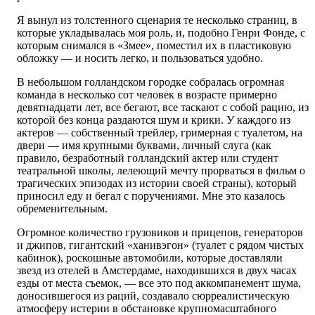
Я вынул из толстенного сценария те несколько страниц, в
которые укладывалась моя роль, и, подобно Генри Фонде, с
которым снимался в «Змее», поместил их в пластиковую
обложку — и носить легко, и пользоваться удобно.
В небольшом голландском городке собралась огромная
команда в несколько сот человек в возрасте примерно
девятнадцати лет, все бегают, все таскают с собой рацию, из
которой без конца раздаются шум и крики. У каждого из
актеров — собственный трейлер, гримерная с туалетом, на
двери — имя крупными буквами, личный слуга (как
правило, безработный голландский актер или студент
театральной школы, лелеющий мечту прорваться в фильм о
трагических эпизодах из истории своей страны), который
приносил еду и бегал с поручениями. Мне это казалось
обременительным.
Огромное количество грузовиков и прицепов, генераторов
и джипов, гигантский «ханивэгон» (туалет с рядом чистых
кабинок), роскошные автомобили, которые доставляли
звезд из отелей в Амстердаме, находившихся в двух часах
езды от места съемок, — все это под аккомпанемент шума,
доносившегося из раций, создавало сюрреалистическую
атмосферу истерии в обстановке крупномасштабного