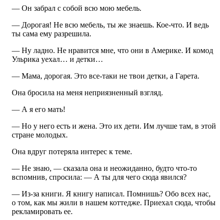
— Он забрал с собой всю мою мебель.
— Дорогая! Не всю мебель, ты же знаешь. Кое-что. И ведь
ты сама ему разрешила.
— Ну ладно. Не нравится мне, что они в Америке. И комод
Ульрика уехал… и детки…
— Мама, дорогая. Это все-таки не твои детки, а Гарета.
Она бросила на меня неприязненный взгляд.
— А я его мать!
— Но у него есть и жена. Это их дети. Им лучше там, в этой
стране молодых.
Она вдруг потеряла интерес к теме.
— Не знаю, — сказала она и неожиданно, будто что-то
вспомнив, спросила: — А ты для чего сюда явился?
— Из-за книги. Я книгу написал. Помнишь? Обо всех нас,
о том, как мы жили в нашем коттедже. Приехал сюда, чтобы
рекламировать ее.