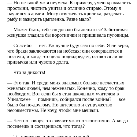
— Но не такой уж я неумеха. К примеру, умею крахмалить
простыни, чистить унитаз и отлично стираю. Этому я
научился в армии. Могу освежевать кролика, разделать
рыбу и зажарить цыпленка. Разве мало?
— Может быть, тебе следовало бы жениться? Заботливая
женушка гладила бы воротнички и пришивала пуговицы.
— Спасибо — нет. Уж лучше буду сам по себе. Я не верю,
что браки заключаются на небесах; они совершаются в
постели, и когда это дело поднадоедает, остаются лишь
привычка или чувство долга.
— Что за дикость!
— Это так. И среди моих знакомых больше несчастных
женатых людей, чем неженатых. Конечно, кому-то брак
необходим. Вот если бы я стал школьным учителем в
Уиндлхеме — помнишь, собирался после войны? — все
было бы по-другому. Но актерство и супружество
несовместимы. Не хочу, чтобы мне мешали.
— Честно говоря, это звучит ужасно эгоистично. А когда
поседеешь и состаришься, что тогда?
— Ты приедешь и приглядишь за мной.