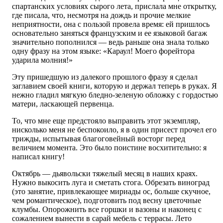
спартанских условиях сырого лета, прислала мне открытку,
где писала, что, несмотря на дождь и прочие мелкие
неприятности, она с пользой провела время: ей пришлось
основательно заняться французским и ее языковой багаж
значительно пополнился — ведь раньше она знала только
одну фразу на этом языке: «Караул! Моего форейтора
ударила молния!»
Эту пришедшую из далекого прошлого фразу я сделал
заглавием своей книги, которую и держал теперь в руках. Я
нежно гладил мягкую бледно-зеленую обложку с гордостью
матери, ласкающей первенца.
То, что мне еще предстояло выправить этот экземпляр,
нисколько меня не беспокоило, я в один присест прочел его
трижды, испытывая благоговейный восторг перед
величием момента. Это было поистине восхитительно: я
написал книгу!
Октябрь — дьявольски тяжелый месяц в наших краях.
Нужно выкосить луга и сметать стога. Обрезать виноград
(это занятие, привлекающее мириады ос, больше скучное,
чем романтическое), подготовить под весну цветочные
клумбы. Опорожнить все горшки и вазоны и наконец с
сожалением вынести в сарай мебель с террасы. Лето