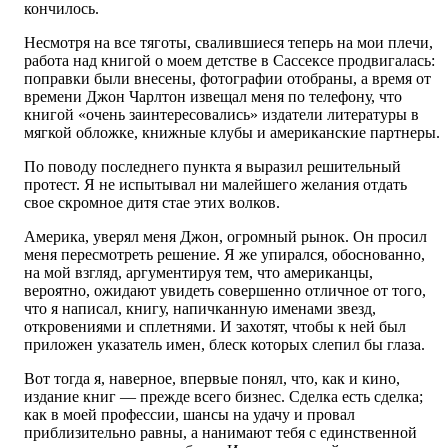
кончилось.
Несмотря на все тяготы, свалившиеся теперь на мои плечи,
работа над книгой о моем детстве в Сассексе продвигалась:
поправки были внесены, фотографии отобраны, а время от
времени Джон Чарлтон извещал меня по телефону, что
книгой «очень заинтересовались» издатели литературы в
мягкой обложке, книжные клубы и американские партнеры.
По поводу последнего пункта я выразил решительный
протест. Я не испытывал ни малейшего желания отдать
свое скромное дитя стае этих волков.
Америка, уверял меня Джон, огромный рынок. Он просил
меня пересмотреть решение. Я же упирался, обоснованно,
на мой взгляд, аргументируя тем, что американцы,
вероятно, ожидают увидеть совершенно отличное от того,
что я написал, книгу, напичканную именами звезд,
откровениями и сплетнями. И захотят, чтобы к ней был
приложен указатель имен, блеск которых слепил бы глаза.
Вот тогда я, наверное, впервые понял, что, как и кино,
издание книг — прежде всего бизнес. Сделка есть сделка;
как в моей профессии, шансы на удачу и провал
приблизительно равны, а нанимают тебя с единственной