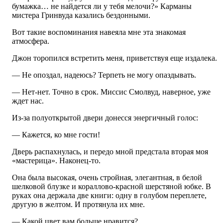
бумажка… не найдется ли у тебя мелочи?» Карманы
мистера Гринвуда казались бездонными.
Вот такие воспоминания навеяла мне эта знакомая
атмосфера.
Джон торопился встретить меня, приветствуя еще издалека.
— Не опоздал, надеюсь? Терпеть не могу опаздывать.
— Нет-нет. Точно в срок. Миссис Смолвуд, наверное, уже
ждет нас.
Из-за полуоткрытой двери донесся энергичный голос:
— Кажется, ко мне гости!
Дверь распахнулась, и передо мной предстала вторая моя
«мастерица». Наконец-то.
Она была высокая, очень стройная, элегантная, в белой
шелковой блузке и кораллово-красной шерстяной юбке. В
руках она держала две книги: одну в голубом переплете,
другую в желтом. И протянула их мне.
— Какой цвет вам больше нравится?