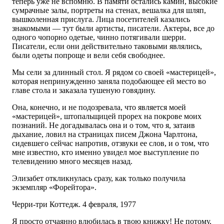
теперь уже не вспомню. В памяти остались камин, высокие
сумрачные залы, портреты на стенах, вешалка для шляп,
вышколенная прислуга. Лица посетителей казались
знакомыми — тут были артисты, писатели. Актеры, все до
одного чопорно одетые, чинно потягивали шерри.
Писатели, если они действительно таковыми являлись,
были одеты попроще и вели себя свободнее.
Мы сели за длинный стол. Я рядом со своей «мастерицей»,
которая непринужденно заняла подобающее ей место во
главе стола и заказала тушеную говядину.
Она, конечно, и не подозревала, что является моей
«мастерицей», штопальщицей прорех на покрове моих
познаний. Не догадывалась она и о том, что я, затаив
дыхание, ловил на страницах писем Джона Чарлтона,
сидевшего сейчас напротив, отзвуки ее слов, и о том, что
мне известно, кто именно увидел мое выступление по
телевидению много месяцев назад.
Элизабет откликнулась сразу, как только получила
экземпляр «Форейтора».
Черри-три Коттедж. 4 февраля, 1977
Я просто отчаянно влюбилась в твою книжку! Не потому,