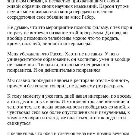
знатоком обезьян, к несчастью прихватившим с собой
живой образчик своих научных изысканий, Карсон тут же
всучил мне шимпанзе до конца передачи и всецело
сосредоточил свое обаяние на мисс Габор.
Не думаю, что это мероприятие помогло фильму, с тех пор я
ни разу не встречал название этой программы. Да вряд ли
вообще с помощью телебеседы можно что-то продать,
кроме, пожалуй, личности интервьюера.
Меня убеждали, что Рассел Харти не из таких. У него
университетское образование, он воспитан, умен и вообще
не лыком шит. Твердили, что он мне непременно
понравится. И он действительно понравился.
Мы славно пообедали вдвоем в ресторане отеля «Коннот»,
причем я без устали говорил, не давая ему рта раскрыть.
К тому моменту я уже пять дней давал интервью, по восемь,
а то и десять штук в день. И хотя меня трогали внимание и
теплота тех, кто искал возможности пообщаться со мной, я
чувствовал себя все более опустошенным и измученным, к
тому же я охрип и стал даже опасаться, что так недолго и
свихнуться.
Предвкушая, что обед и следующее за ним поздно вечером