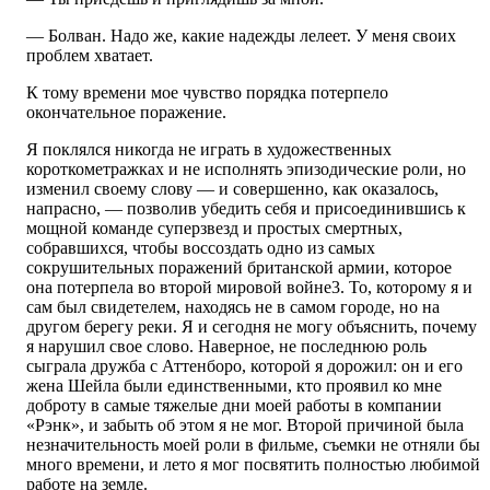
— Болван. Надо же, какие надежды лелеет. У меня своих
проблем хватает.
К тому времени мое чувство порядка потерпело
окончательное поражение.
Я поклялся никогда не играть в художественных
короткометражках и не исполнять эпизодические роли, но
изменил своему слову — и совершенно, как оказалось,
напрасно, — позволив убедить себя и присоединившись к
мощной команде суперзвезд и простых смертных,
собравшихся, чтобы воссоздать одно из самых
сокрушительных поражений британской армии, которое
она потерпела во второй мировой войне3. То, которому я и
сам был свидетелем, находясь не в самом городе, но на
другом берегу реки. Я и сегодня не могу объяснить, почему
я нарушил свое слово. Наверное, не последнюю роль
сыграла дружба с Аттенборо, которой я дорожил: он и его
жена Шейла были единственными, кто проявил ко мне
доброту в самые тяжелые дни моей работы в компании
«Рэнк», и забыть об этом я не мог. Второй причиной была
незначительность моей роли в фильме, съемки не отняли бы
много времени, и лето я мог посвятить полностью любимой
работе на земле.