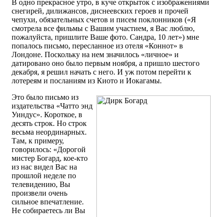
В одно прекрасное утро, в куче открыток с изображениями
снегирей, дилижансов, диснеевских героев и прочей
чепухи, обязательных счетов и писем поклонников («Я
смотрела все фильмы с Вашим участием, я Вас люблю,
пожалуйста, пришлите Ваше фото. Сандра, 10 лет») мне
попалось письмо, пересланное из отеля «Коннот» в
Лондоне. Поскольку на нем значилось «личное» и
датировано оно было первым ноября, а пришло шестого
декабря, я решил начать с него. И уж потом перейти к
лотереям и посланиям из Киото и Иокагамы.
Это было письмо из
издательства «Чатто энд
Уиндус». Короткое, в
десять строк. Но строк
весьма неординарных.
Там, к примеру,
говорилось: «Дорогой
мистер Богард, кое-кто
из нас видел Вас на
прошлой неделе по
телевидению, Вы
произвели очень
сильное впечатление.
Не собираетесь ли Вы