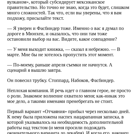
вулканом», который субсидирует мексиканское
правительство. Но точно не знаю, когда это будет, слишком
много сложностей. Так что, если вы уверены, что я вам
подхожу, присылайте текст.
— Я уверен и Фасбиндер тоже. Именно о вас я думал по
дороге в Мюнхен, и оказалось, что они там тоже
остановили выбор на вас. Видите, какое совпадение?
— У меня выходит книжка, — сказал я небрежно. — В
марте. Мне бы не хотелось пропустить этот момент.
— По-моему, раньше апреля съемки не начнутся. А
сценарий я вышлю завтра.
Он повесил трубку. Стоппард, Набоков, Фасбиндер.
Неплохая компания. И речь идет о главном герое, не просто
о роли. Знакомое волнение охватило меня; как-никак это
мое дело, а такими именами пренебрегать не стоит.
Первый вариант «Отчаяния» прибыл через несколько дней.
К нему была приложена наспех нацарапанная записка, в
которой указывалось на необходимость дополнительной
работы над текстом (и меня просили подождать
окончательного варианта до декабря). И когда его, наконец,