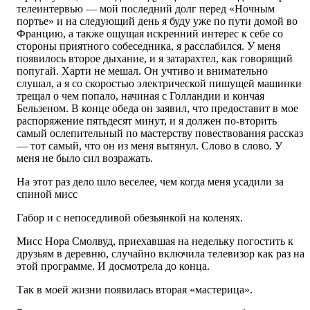
телеинтервью — мой последний долг перед «Ночным
портье» и на следующий день я буду уже по пути домой во
Францию, а также ощущая искренний интерес к себе со
стороны приятного собеседника, я расслабился. У меня
появилось второе дыхание, и я затарахтел, как говорящий
попугай. Харти не мешал. Он учтиво и внимательно
слушал, а я со скоростью электрической пишущей машинки
трещал о чем попало, начиная с Голландии и кончая
Бельзеном. В конце обеда он заявил, что предоставит в мое
распоряжение пятьдесят минут, и я должен по-вторить
самый ослепительный по мастерству повествования рассказ
— тот самый, что он из меня вытянул. Слово в слово. У
меня не было сил возражать.
На этот раз дело шло веселее, чем когда меня усадили за
спиной мисс
Габор и с непоседливой обезьянкой на коленях.
Мисс Нора Смолвуд, приехавшая на недельку погостить к
друзьям в деревню, случайно включила телевизор как раз на
этой программе. И досмотрела до конца.
Так в моей жизни появилась вторая «мастерица».