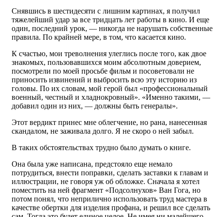
Снявшись в шестидесяти с лишним картинах, я получил
тяжелейший удар за все тридцать лет работы в кино. И еще
один, последний урок, — никогда не нарушать собственные
правила. По крайней мере, в том, что касается кино.
К счастью, мои треволнения улеглись после того, как двое
знакомых, пользовавшихся моим абсолютным доверием,
посмотрели по моей просьбе фильм и посоветовали не
приносить извинений и выбросить всю эту историю из
головы. По их словам, мой герой был «профессиональный
военный, честный и хладнокровный». «Именно такими, —
добавил один из них, — должны быть генералы».
Этот вердикт принес мне облегчение, но рана, нанесенная
скандалом, не заживала долго. Я не скоро о ней забыл.
В таких обстоятельствах трудно было думать о книге.
Она была уже написана, предстояло еще немало
потрудиться, внести поправки, сделать заставки к главам и
иллюстрации, не говоря уж об обложке. Сначала я хотел
поместить на ней фрагмент «Подсолнухов» Ван Гога, но
потом понял, что неприлично использовать труд мастера в
качестве обертки для изделия профана, и решил все сделать
сам. Тогда это будет единое целое. Не имея ни малейшего