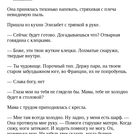
Она принялась тихонько напевать, стряхивая с плеча
невидимую пыль.
Пришла из кухни Элизабет с тряпкой в руке.
— Сейчас будет готово. Догадываешься что? Отварная
говядина с клецками.
— Боже, эти твои жуткие клецки. Лохматые снаружи,
твердые внутри.
— Ты чудовище. Порочный тип. Держу пари, на твоем
старом забулдыжном юге, во Франции, их не попробуешь.
— Слава богу, нет
— Глаза мои на тебя не глядели бы. Мама, тебе не холодно
будет в столовой?
Мама с трудом приподнялась с кресла.
— Мне там всегда холодно. Ну ладно, у меня есть шарф. —
Она протянула мне руку. — Помоги старушке матери. Когда
сижу, ноги затекают. И ходить помногу не могу. Ох,
ноженьки мои. Не забудь мне сказать, когда будешь