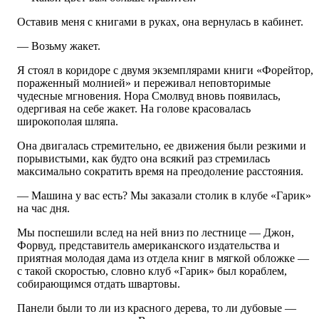
Оставив меня с книгами в руках, она вернулась в кабинет.
— Возьму жакет.
Я стоял в коридоре с двумя экземплярами книги «Форейтор,
пораженный молнией» и переживал неповторимые
чудесные мгновения. Нора Смолвуд вновь появилась,
одергивая на себе жакет. На голове красовалась
широкополая шляпа.
Она двигалась стремительно, ее движения были резкими и
порывистыми, как будто она всякий раз стремилась
максимально сократить время на преодоление расстояния.
— Машина у вас есть? Мы заказали столик в клубе «Гарик»
на час дня.
Мы поспешили вслед на ней вниз по лестнице — Джон,
Форвуд, представитель американского издательства и
приятная молодая дама из отдела книг в мягкой обложке —
с такой скоростью, словно клуб «Гарик» был кораблем,
собирающимся отдать швартовы.
Панели были то ли из красного дерева, то ли дубовые —