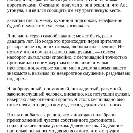
воротничками. Очевидно, подумал я, они решили, что Ава
утонула, а я явился сообщить им эту трагическую весть.
Зажатый где-то между кухонной подсобкой, телефонной
будкой и мужским туалетом, я взорвался.
Я не часто теряю самообладание; может быть, раз в
двадцать лет. Но когда это происходит, перед зрителями
разворачивается, по их словам, любопытное зрелище. Не
потому, что я ору или размахиваю руками, — совсем
наоборот, дьявольски спокойно, с беспощадной точностью
припоминаю своим жертвам все великие и малые
прегрешения, которые запали мне в душу за время нашего
знакомства, вызывая их невероятное смущение, разделываю
под орех.
Я, добродушный, понятливый, покладистый, разумный,
законопослушный человек, внезапно, как потухший вулкан,
извергаю лаву огненной ярости. Я столь беспощадно бью
ниже пояса, что редко кому удастся удержаться на ногах.
Но вы ошибаетесь, решив, что я покидаю поле брани
преисполненный чувства собственного достоинства,
гордый завоеванным успехом. Далеко не так. Содеянное
настолько невыносимо для меня самого, что я с трудом