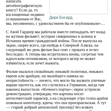
написать
автобиографическую
книгу? Если да, то
восхищенные недавно
Дирк Богард
услышанным от Вас,
мы, несомненно, с удовольствием бы ее опубликовали»…
С Авой Гарднер мы работали вместе пятнадцать лет назад
на жутком фильме1: истории священника и шлюхи в
Испании времен гражданской войны. После выпуска на
экран, скорее всего, где-нибудь в Северной Аляске, на
следующий же день фильм был снят с проката и исчез
бесследно. А теперь мы встретились вновь, согретые тем
идиотским оптимизмом, от которого актер не может
избавиться, если хочет выжить.
Фильм оказался спокойным: никакой политики, никаких
евреев или арийцев, ни малейшего намека на
непристойность — ничего, что могло бы вызвать уличные
марши протеста, как это случилось в Германии, когда там
наконец выпустили «Ночного портье»: евреи устроили
демонстрацию, утверждая, что картина носит
антисемитский характер, а на следующее утро толпа арабов
атаковала кинотеатр, крича, что она произраильская. А тут
— старый добрый шпионский триллер2 без всяких