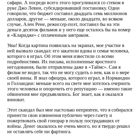
сафари. А посреди всего этого прогуливался со стеком в
руке Джо Левин, субсидировавший постановку. Одни
говорили, что бюджет составил двадцать семь миллионов
долларов, другие — меньше, около двадцати, во всяком
случае, Ален Рене, режиссер-поэт, поставил бы на эти
деньги десяток фильмов и у него еще осталось бы на номер
в «Кларидже» с оплаченным завтраком.
Увы! Когда картина появилась на экранах, мое участие в
ней вызвало скандал: его закатили вдова и семья человека,
которого я играл. Об этом меня известили со всеми
подробностями. Их письма, исполненные яростного
негодования, были отправлены даже в «Таймс». Сам я
фильм не видел, так что не могу судить о нем, как и о мере
своей вины. Я знал офицера, которого играл, в Нормандии
и Голландии: меньше всего на свете мне хотелось очернить
этого человека и опорочить его репутацию — именно такие
обвинения мне предъявлялись. Бог знает, как я оказался
виноват.
Этот скандал был мне настолько неприятен, что я собирался
принести свои извинения публично через газету и
пожертвовать свой гонорар в пользу пострадавших от
войны. Денег оказалось не очень много, но я твердо решил
не оставлять себе ни фартинга.