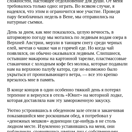
сложностей, настоящее отдохновение для души. От меня
требовалось только одно: играть. Во всяком случае, я
надеялся, что этим и ограничится мое участие. Проведя
пару безоблачных недель в Вене, мы отправились на
натурные съемки.
День за днем, как мне показалось, целую вечность, в
штормовую погоду мы мотались по ледяным водам озера в
Верхней Австрии, мерзли в тающем снегу среди черных
елей, мечтая о чашке чая и горячей еде. Но когда чай
появлялся, он обычно оказывался ледяным. Слипшиеся,
остывшие макароны на картонной тарелке, пластмассовые
стаканчики с холодным кофе без молока, которые подавали
нам на верхнюю палубу катера, где не-возможно было
укрыться от пронизывающего ветра, — все это крепко
врезалось мне в память.
В конце концов в один особенно тяжкий день я потерял
терпение и вернулся в отель «Юнит» на моторной лодке,
которая доставляла нам эту замороженную закуску.
Уютно устроившись в обеденном зале отеля и заканчивая
показавшийся мне роскошным обед, я потребовал у
«денежных мешков» аудиенции где-нибудь в не столь
людном месте. Изумленно уставившись на меня, они
побледнели, сравнявшись цветом лиц с собственными