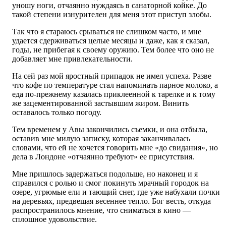
уношу ноги, отчаянно нуждаясь в санаторной койке. До
такой степени изнурителен для меня этот приступ злобы.
Так что я стараюсь срываться не слишком часто, и мне
удается сдерживаться целые месяцы и даже, как я сказал,
годы, не прибегая к своему оружию. Тем более что оно не
добавляет мне привлекательности.
На сей раз мой яростный припадок не имел успеха. Разве
что кофе по температуре стал напоминать парное молоко, а
еда по-прежнему казалась приклеенной к тарелке и к тому
же зацементированной застывшим жиром. Винить
оставалось только погоду.
Тем временем у Авы закончились съемки, и она отбыла,
оставив мне милую записку, которая заканчивалась
словами, что ей не хочется говорить мне «до свидания», но
дела в Лондоне «отчаянно требуют» ее присутствия.
Мне пришлось задержаться подольше, но наконец и я
справился с ролью и смог покинуть мрачный городок на
озере, угрюмые ели и тающий снег, где уже набухали почки
на деревьях, предвещая весеннее тепло. Бог весть, откуда
распространилось мнение, что сниматься в кино —
сплошное удовольствие.