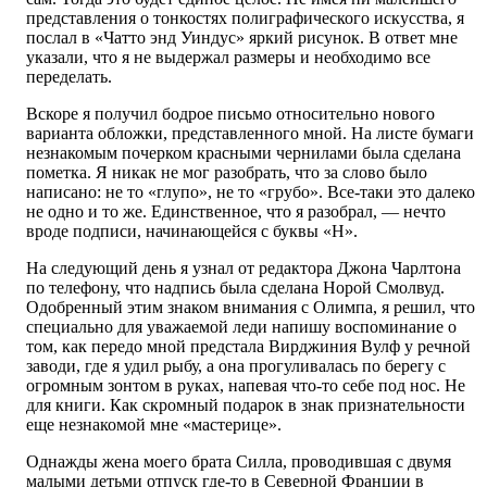
представления о тонкостях полиграфического искусства, я
послал в «Чатто энд Уиндус» яркий рисунок. В ответ мне
указали, что я не выдержал размеры и необходимо все
переделать.
Вскоре я получил бодрое письмо относительно нового
варианта обложки, представленного мной. На листе бумаги
незнакомым почерком красными чернилами была сделана
пометка. Я никак не мог разобрать, что за слово было
написано: не то «глупо», не то «грубо». Все-таки это далеко
не одно и то же. Единственное, что я разобрал, — нечто
вроде подписи, начинающейся с буквы «Н».
На следующий день я узнал от редактора Джона Чарлтона
по телефону, что надпись была сделана Норой Смолвуд.
Одобренный этим знаком внимания с Олимпа, я решил, что
специально для уважаемой леди напишу воспоминание о
том, как передо мной предстала Вирджиния Вулф у речной
заводи, где я удил рыбу, а она прогуливалась по берегу с
огромным зонтом в руках, напевая что-то себе под нос. Не
для книги. Как скромный подарок в знак признательности
еще незнакомой мне «мастерице».
Однажды жена моего брата Силла, проводившая с двумя
малыми детьми отпуск где-то в Северной Франции в