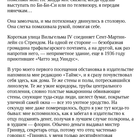
выступать по Би-Би-Си или по телевизору, я передам
нянечкам…
Она замолчала, и мы потихоньку двинулись в столовую.
Она слегка помахивала рукой, помогая себе.
Короткая улица Вильгельма IV соединяет Сент-Мартин-
лейн со Стрендом. На одной ее стороне — безобразная
громадина трафальгарского почтамта, а на другой, как раз
напротив него, — неприметное здание, еще в 1936 году
приютившее «Чатто энд Уиндус».
В утро моего первого посещения обстановка в издательстве
напомнила мне редакцию «Таймс», и я сразу почувствовал
себя здесь, как дома. Те же стены и полы, потрескавшийся
линолеум. Те же узкие коридоры, трубы центрального
отопления, словно толстые макаронины обвивающие
стены, снующие туда-сюда люди, шелест бумаг, покрытые
уличной сажей окна — все это уютное уродство. На
секунду мне даже померещилось, будто я уже тут когда-то
бывал: мне вспомнилось, как я забегал в издательство к
отцу подзанять денег, получая в лучшем случае полкроны, а
в худшем — флорин. Обычно деньги выдавал мистер
Гринвуд, секретарь отца, потому что отец частенько
говорил: «Гринвуд, у меня только десятифунтовая