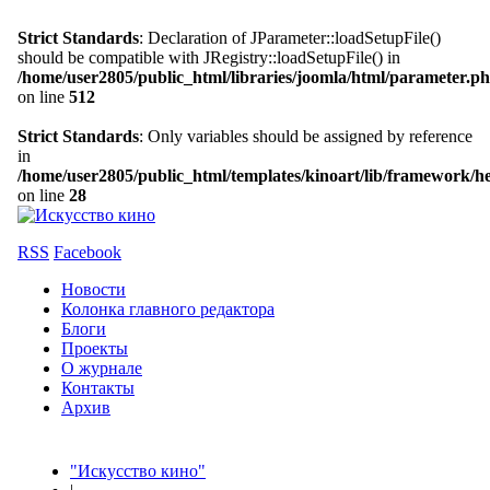
Strict Standards
: Declaration of JParameter::loadSetupFile()
should be compatible with JRegistry::loadSetupFile() in
/home/user2805/public_html/libraries/joomla/html/parameter.p
on line
512
Strict Standards
: Only variables should be assigned by reference
in
/home/user2805/public_html/templates/kinoart/lib/framework/h
on line
28
RSS
Facebook
Новости
Колонка главного редактора
Блоги
Проекты
О журнале
Контакты
Архив
"Искусство кино"