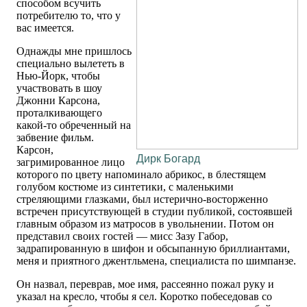
способом всучить
потребителю то, что у
вас имеется.
Однажды мне пришлось
специально вылететь в
Нью-Йорк, чтобы
участвовать в шоу
Джонни Карсона,
проталкивающего
какой-то обреченный на
забвение фильм.
Карсон,
Дирк Богард
загримированное лицо
которого по цвету напоминало абрикос, в блестящем
голубом костюме из синтетики, с маленькими
стреляющими глазками, был истерично-восторженно
встречен присутствующей в студии публикой, состоявшей
главным образом из матросов в увольнении. Потом он
представил своих гостей — мисс Зазу Габор,
задрапированную в шифон и обсыпанную бриллиантами,
меня и приятного джентльмена, специалиста по шимпанзе.
Он назвал, переврав, мое имя, рассеянно пожал руку и
указал на кресло, чтобы я сел. Коротко побеседовав со