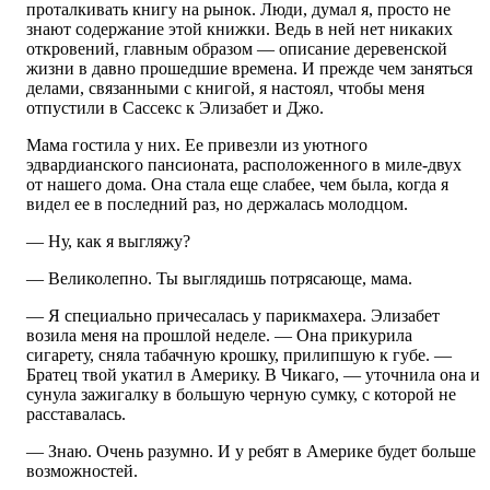
проталкивать книгу на рынок. Люди, думал я, просто не
знают содержание этой книжки. Ведь в ней нет никаких
откровений, главным образом — описание деревенской
жизни в давно прошедшие времена. И прежде чем заняться
делами, связанными с книгой, я настоял, чтобы меня
отпустили в Сассекс к Элизабет и Джо.
Мама гостила у них. Ее привезли из уютного
эдвардианского пансионата, расположенного в миле-двух
от нашего дома. Она стала еще слабее, чем была, когда я
видел ее в последний раз, но держалась молодцом.
— Ну, как я выгляжу?
— Великолепно. Ты выглядишь потрясающе, мама.
— Я специально причесалась у парикмахера. Элизабет
возила меня на прошлой неделе. — Она прикурила
сигарету, сняла табачную крошку, прилипшую к губе. —
Братец твой укатил в Америку. В Чикаго, — уточнила она и
сунула зажигалку в большую черную сумку, с которой не
расставалась.
— Знаю. Очень разумно. И у ребят в Америке будет больше
возможностей.