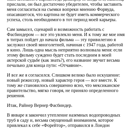
прислали, он был достаточно убедителен, чтобы заставить
меня согласиться на съемки вопреки мнению Форвуда,
опасавшегося, что картина не будет иметь коммерческого
успеха, столь необходимого в тот период моей карьеры.
Сам замысел, сценарий и возможность работать с
Фасбиндером — все это увлекло меня. И к тому же мое имя
в титрах пойдет до начала фильма — эту привилегию я
заслужил своей многолетней, начиная с 1947 года, работой
в кино. Лишь одна мысль неприятно волновала меня: если
этому фильму суждено будет стать последним в моей
актерской судьбе (как знать?), его название звучит весьма
печально для конца пути: «Отчаяние».
И все же я согласился. Слишком велико было искушение:
новый режиссер, новый характер героя — все вместе. К
тому же становилось совершенно ясно, что мексиканское
правительство, мягко говоря, не приняло определенного
решения.
Итак, Райнер Вернер Фасбиндер.
В январе я закончил утепление наземных водопроводных
труб в саду и, весьма смущенный вниманием, которое
привлекал к себе «Форейтор», отправился в Лондон