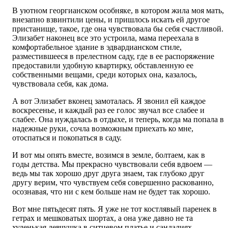
В уютном георгианском особняке, в котором жила моя мать,
внезапно взвинтили цены, и пришлось искать ей другое
пристанище, такое, где она чувствовала бы себя счастливой.
Элизабет наконец все это устроила, мама переехала в
комфортабельное здание в эдвардианском стиле,
разместившееся в прелестном саду, где в ее распоряжение
предоставили удобную квартирку, обставленную ее
собственными вещами, среди которых она, казалось,
чувствовала себя, как дома.
А вот Элизабет вконец замоталась. Я звонил ей каждое
воскресенье, и каждый раз ее голос звучал все слабее и
слабее. Она нуждалась в отдыхе, и теперь, когда ма попала в
надежные руки, сочла возможным приехать ко мне,
отоспаться и покопаться в саду.
И вот мы опять вместе, возимся в земле, болтаем, как в
годы детства. Мы прекрасно чувствовали себя вдвоем —
ведь мы так хорошо друг друга знаем, так глубоко друг
другу верим, что чувствуем себя совершенно раскованно,
осознавая, что ни с кем больше нам не будет так хорошо.
Вот мне пятьдесят пять. Я уже не тот костлявый паренек в
гетрах и мешковатых шортах, а она уже давно не та
худенькая девчушка в ситцевом платье и сандалиях,