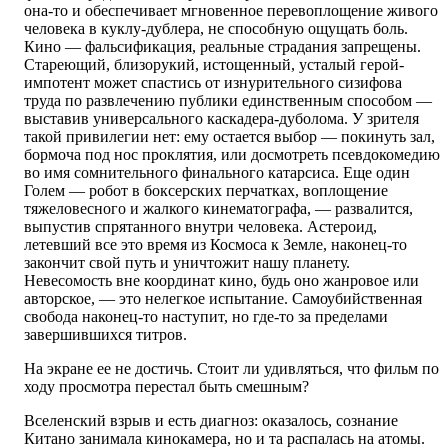
она-то и обеспечивает мгновенное перевоплощение живого
человека в куклу-дублера, не способную ощущать боль.
Кино — фальсификация, реальные страдания запрещены.
Стареющий, близорукий, истощенный, усталый герой-
импотент может спастись от изнурительного сизифова
труда по развлечению публики единственным способом —
выставив универсального каскадера-дуболома. У зрителя
такой привилегии нет: ему остается выбор — покинуть зал,
бормоча под нос проклятия, или досмотреть псевдокомедию
во имя сомнительного финального катарсиса. Еще один
Голем — робот в боксерских перчатках, воплощение
тяжеловесного и жалкого кинематографа, — развалится,
выпустив спрятанного внутри человека. Астероид,
летевший все это время из Космоса к Земле, наконец-то
закончит свой путь и уничтожит нашу планету.
Невесомость вне координат кино, будь оно жанровое или
авторское, — это нелегкое испытание. Самоубийственная
свобода наконец-то наступит, но где-то за пределами
завершившихся титров.
На экране ее не достичь. Стоит ли удивляться, что фильм по
ходу просмотра перестал быть смешным?
Вселенский взрыв и есть диагноз: оказалось, сознание
Китано занимала кинокамера, но и та распалась на атомы.