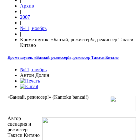
|
Архив
|
2007
|
№11, ноябрь
|
Кроме шуток. «Банзай, режиссер!», режиссер Такэси
Китано
Кроме шуток. «Банзай, режиссер!», режиссер Такэси Китано
№11, ноябрь
Антон Долин
«Банзай, режиссер!» (Kantoku banzai!)
Автор
сценария и
режиссер
Такэси Китано