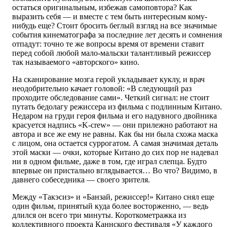
остаться оригинальным, избежав самоповтора? Как
выразить себя — и вместе с тем быть интересным кому-
нибудь еще? Стоит бросить беглый взгляд на все значимые
события кинематографа за последние лет десять и сомнения
отпадут: точно те же вопросы время от времени ставит
перед собой любой мало-мальски талантливый режиссер
так называемого «авторского» кино.
На сканирование мозга герой укладывает куклу, и врач
неодобрительно качает головой: «В следующий раз
проходите обследование сами». Четкий сигнал: не стоит
путать бедолагу режиссера из фильма с подлинным Китано.
Недаром на груди героя фильма и его надувного двойника
красуется надпись «K-crew» — они прилежно работают на
автора и все же ему не равны. Как бы ни была схожа маска
с лицом, она остается суррогатом. А самая значимая деталь
этой маски — очки, которые Китано до сих пор не надевал
ни в одном фильме, даже в том, где играл слепца. Будто
впервые он пристально вглядывается… Во что? Видимо, в
давнего собеседника — своего зрителя.
Между «Такэсиз» и «Банзай, режиссер!» Китано снял еще
один фильм, принятый куда более восторженно, — ведь
длился он всего три минуты. Короткометражка из
коллективного проекта Каннского фестиваля «У каждого