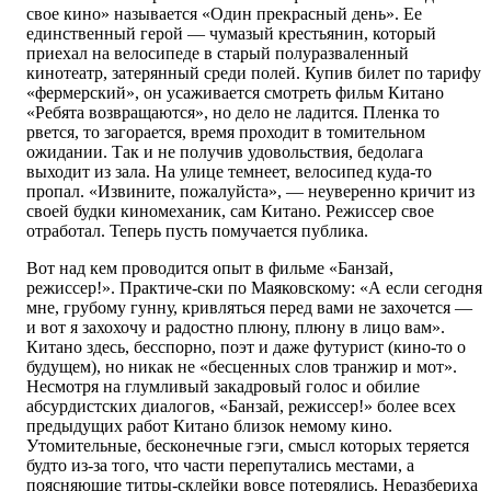
свое кино» называется «Один прекрасный день». Ее
единственный герой — чумазый крестьянин, который
приехал на велосипеде в старый полуразваленный
кинотеатр, затерянный среди полей. Купив билет по тарифу
«фермерский», он усаживается смотреть фильм Китано
«Ребята возвращаются», но дело не ладится. Пленка то
рвется, то загорается, время проходит в томительном
ожидании. Так и не получив удовольствия, бедолага
выходит из зала. На улице темнеет, велосипед куда-то
пропал. «Извините, пожалуйста», — неуверенно кричит из
своей будки киномеханик, сам Китано. Режиссер свое
отработал. Теперь пусть помучается публика.
Вот над кем проводится опыт в фильме «Банзай,
режиссер!». Практиче-ски по Маяковскому: «А если сегодня
мне, грубому гунну, кривляться перед вами не захочется —
и вот я захохочу и радостно плюну, плюну в лицо вам».
Китано здесь, бесспорно, поэт и даже футурист (кино-то о
будущем), но никак не «бесценных слов транжир и мот».
Несмотря на глумливый закадровый голос и обилие
абсурдистских диалогов, «Банзай, режиссер!» более всех
предыдущих работ Китано близок немому кино.
Утомительные, бесконечные гэги, смысл которых теряется
будто из-за того, что части перепутались местами, а
поясняющие титры-склейки вовсе потерялись. Неразбериха