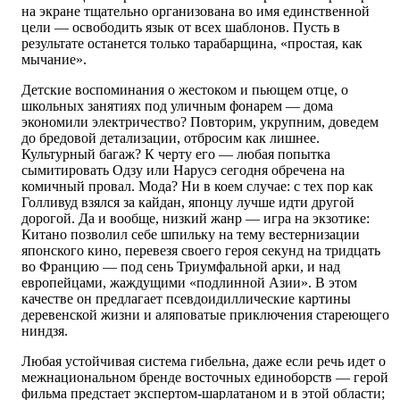
на экране тщательно организована во имя единственной
цели — освободить язык от всех шаблонов. Пусть в
результате останется только тарабарщина, «простая, как
мычание».
Детские воспоминания о жестоком и пьющем отце, о
школьных занятиях под уличным фонарем — дома
экономили электричество? Повторим, укрупним, доведем
до бредовой детализации, отбросим как лишнее.
Культурный багаж? К черту его — любая попытка
сымитировать Одзу или Нарусэ сегодня обречена на
комичный провал. Мода? Ни в коем случае: с тех пор как
Голливуд взялся за кайдан, японцу лучше идти другой
дорогой. Да и вообще, низкий жанр — игра на экзотике:
Китано позволил себе шпильку на тему вестернизации
японского кино, перевезя своего героя секунд на тридцать
во Францию — под сень Триумфальной арки, и над
европейцами, жаждущими «подлинной Азии». В этом
качестве он предлагает псевдоидиллические картины
деревенской жизни и аляповатые приключения стареющего
ниндзя.
Любая устойчивая система гибельна, даже если речь идет о
межнациональном бренде восточных единоборств — герой
фильма предстает экспертом-шарлатаном и в этой области;