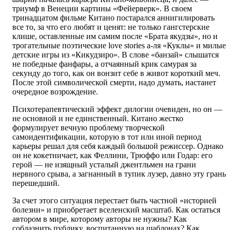
триумф в Венеции картины «Фейерверк». В своем
тринадцатом фильме Китано постарался аннигилировать
все то, за что его любят и ценят: не только гангстерские
клише, оставленные им самим после «Брата якудзы», но и
трогательные поэтические love stories а-ля «Куклы» и милые
детские игры из «Кикудзиро». В слове «банзай» слышатся
не победные фанфары, а отчаянный крик самурая за
секунду до того, как он вонзит себе в живот короткий меч.
После этой символической смерти, надо думать, настанет
очередное возрождение.
Психотерапевтический эффект дилогии очевиден, но он —
не основной и не единственный. Китано жестко
формулирует вечную проблему творческой
самоидентификации, которую в тот или иной период
карьеры решал для себя каждый большой режиссер. Однако
он не кокетничает, как Феллини, Трюффо или Годар: его
герой — не изящный усталый джентльмен на грани
нервного срыва, а загнанный в тупик лузер, давно эту грань
перешедший.
За счет этого ситуация перестает быть частной «историей
болезни» и приобретает вселенский масштаб. Как остаться
автором в мире, которому авторы не нужны? Как
соблазнить публику, воспитанную на шаблонах? Как