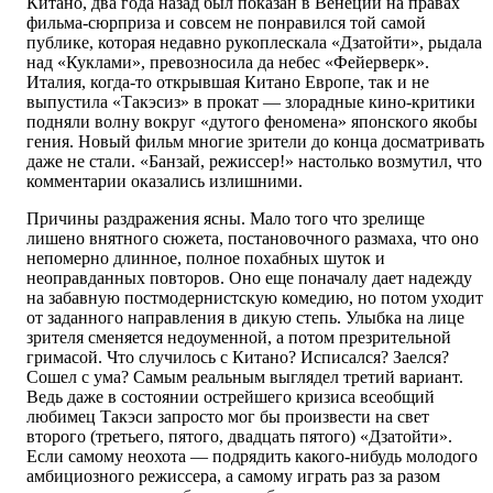
Китано, два года назад был показан в Венеции на правах
фильма-сюрприза и совсем не понравился той самой
публике, которая недавно рукоплескала «Дзатойти», рыдала
над «Куклами», превозносила да небес «Фейерверк».
Италия, когда-то открывшая Китано Европе, так и не
выпустила «Такэсиз» в прокат — злорадные кино-критики
подняли волну вокруг «дутого феномена» японского якобы
гения. Новый фильм многие зрители до конца досматривать
даже не стали. «Банзай, режиссер!» настолько возмутил, что
комментарии оказались излишними.
Причины раздражения ясны. Мало того что зрелище
лишено внятного сюжета, постановочного размаха, что оно
непомерно длинное, полное похабных шуток и
неоправданных повторов. Оно еще поначалу дает надежду
на забавную постмодернистскую комедию, но потом уходит
от заданного направления в дикую степь. Улыбка на лице
зрителя сменяется недоуменной, а потом презрительной
гримасой. Что случилось с Китано? Исписался? Заелся?
Сошел с ума? Самым реальным выглядел третий вариант.
Ведь даже в состоянии острейшего кризиса всеобщий
любимец Такэси запросто мог бы произвести на свет
второго (третьего, пятого, двадцать пятого) «Дзатойти».
Если самому неохота — подрядить какого-нибудь молодого
амбициозного режиссера, а самому играть раз за разом