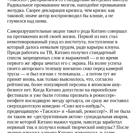
Радикальное промывание мозгов, наподобие промывания
желудка. Скорее декларация кризиса, чем кризис как
таковой; иначе автор воспроизводил бы клише, а не
глумился над ними.
Саморазрушительные акции такого рода Китано совершал
на протяжении всей своей жизни. Первой из них стал
немотивированный уход из института, поступление в
который далось немалым трудом, ради карьеры клоуна.
Придя работать на ТВ, Китано получил стандартный
список запрещенных слов и выражений — и во время
первого же эфира зачитал его с экрана. На волне успеха
своего авторского телешоу внезапно снял перед камерой
трусы — и был изгнан с телеканала… а потом тут же
принят вновь, как только выяснилось, что, согласно
рейтингам, более популярной персоны в японском шоу-
бизнесе нет. Когда Китано допустили на европейские
фестивали и уже были готовы признать в режиссере-
неофите восходящую звезду артхауса, он сразу же поставил
сверхидиотскую комедию «Снял кого-нибудь?»,
предвещавшую «Такэсиз» и «Банзай, режиссер!». И не была
ли таким же «деструктивным актом» суицидальная авария,
после которой Китано выжил чудом, навсегда заработал
нервный тик и получил новый творческий импульс? После
аварии началась карьера Китано-живописца, и далее —