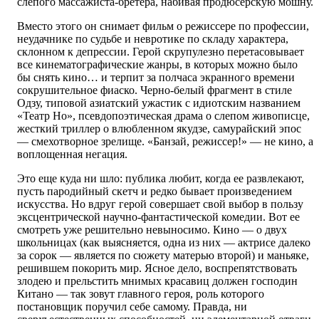
слепого массажиста-бретера, набивая продюсерскую мошну.
Вместо этого он снимает фильм о режиссере по профессии,
неудачнике по судьбе и невротике по складу характера,
склонном к депрессии. Герой скрупулезно перетасовывает
все кинематографические жанры, в которых можно было
бы снять кино… и терпит за полчаса экранного времени
сокрушительное фиаско. Черно-белый фрагмент в стиле
Одзу, типовой азиатский ужастик с идиотским названием
«Театр Но», псевдопоэтическая драма о слепом живописце,
жесткий триллер о влюбленном якудзе, самурайский эпос
— смехотворное зрелище. «Банзай, режиссер!» — не кино, а
воплощенная негация.
Это еще куда ни шло: публика любит, когда ее развлекают,
пусть пародийный скетч и редко бывает произведением
искусства. Но вдруг герой совершает свой выбор в пользу
эксцентрической научно-фантастической комедии. Вот ее
смотреть уже решительно невыносимо. Кино — о двух
школьницах (как выясняется, одна из них — актрисе далеко
за сорок — является по сюжету матерью второй) и маньяке,
решившем покорить мир. Ясное дело, воспрепятствовать
злодею и прельстить мнимых красавиц должен господин
Китано — так зовут главного героя, роль которого
постановщик поручил себе самому. Правда, ни