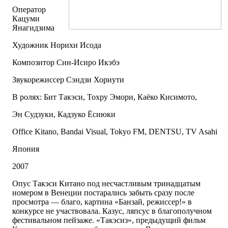
Оператор
Кацуми
Янагидзима
Художник Норихи Исода
Композитор Син-Исиро Икэбэ
Звукорежиссер Сэндзи Хориути
В ролях: Бит Такэси, Тохру Эмори, Каёко Кисимото,
Эн Судзуки, Кадзуко Ёсиюки
Office Kitano, Bandai Visual, Tokyo FM, DENTSU, TV Asahi
Япония
2007
Опус Такэси Китано под несчастливым тринадцатым
номером в Венеции постарались забыть сразу после
просмотра — благо, картина «Банзай, режиссер!» в
конкурсе не участвовала. Казус, ляпсус в благополучном
фестивальном пейзаже. «Такэсиз», предыдущий фильм