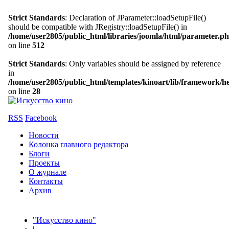
Strict Standards
: Declaration of JParameter::loadSetupFile()
should be compatible with JRegistry::loadSetupFile() in
/home/user2805/public_html/libraries/joomla/html/parameter.p
on line
512
Strict Standards
: Only variables should be assigned by reference
in
/home/user2805/public_html/templates/kinoart/lib/framework/h
on line
28
RSS
Facebook
Новости
Колонка главного редактора
Блоги
Проекты
О журнале
Контакты
Архив
"Искусство кино"