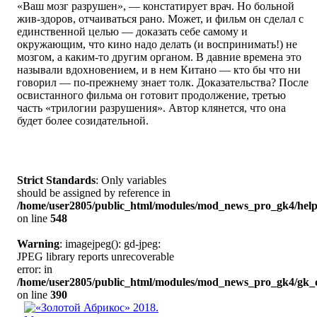
«Ваш мозг разрушен», — констатирует врач. Но больной
жив-здоров, отчаиваться рано. Может, и фильм он сделал с
единственной целью — доказать себе самому и
окружающим, что кино надо делать (и воспринимать!) не
мозгом, а каким-то другим органом. В давние времена это
называли вдохновением, и в нем Китано — кто бы что ни
говорил — по-прежнему знает толк. Доказательства? После
освистанного фильма он готовит продолжение, третью
часть «трилогии разрушения». Автор клянется, что она
будет более созидательной.
Strict Standards
: Only variables
should be assigned by reference in
/home/user2805/public_html/modules/mod_news_pro_gk4/help
on line
548
Warning
: imagejpeg(): gd-jpeg:
JPEG library reports unrecoverable
error: in
/home/user2805/public_html/modules/mod_news_pro_gk4/gk_c
on line
390