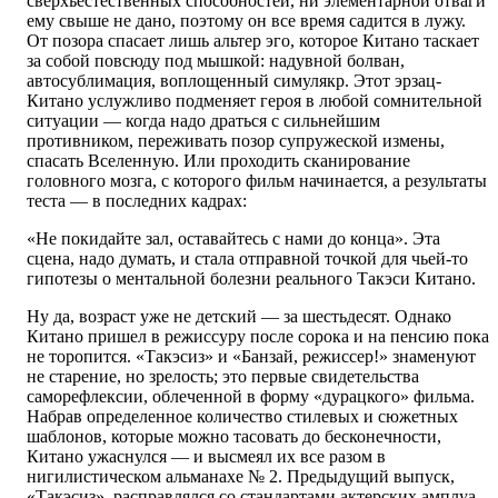
сверхъестественных способностей, ни элементарной отваги
ему свыше не дано, поэтому он все время садится в лужу.
От позора спасает лишь альтер эго, которое Китано таскает
за собой повсюду под мышкой: надувной болван,
автосублимация, воплощенный симулякр. Этот эрзац-
Китано услужливо подменяет героя в любой сомнительной
ситуации — когда надо драться с сильнейшим
противником, переживать позор супружеской измены,
спасать Вселенную. Или проходить сканирование
головного мозга, с которого фильм начинается, а результаты
теста — в последних кадрах:
«Не покидайте зал, оставайтесь с нами до конца». Эта
сцена, надо думать, и стала отправной точкой для чьей-то
гипотезы о ментальной болезни реального Такэси Китано.
Ну да, возраст уже не детский — за шестьдесят. Однако
Китано пришел в режиссуру после сорока и на пенсию пока
не торопится. «Такэсиз» и «Банзай, режиссер!» знаменуют
не старение, но зрелость; это первые свидетельства
саморефлексии, облеченной в форму «дурацкого» фильма.
Набрав определенное количество стилевых и сюжетных
шаблонов, которые можно тасовать до бесконечности,
Китано ужаснулся — и высмеял их все разом в
нигилистическом альманахе № 2. Предыдущий выпуск,
«Такэсиз», расправлялся со стандартами актерских амплуа.