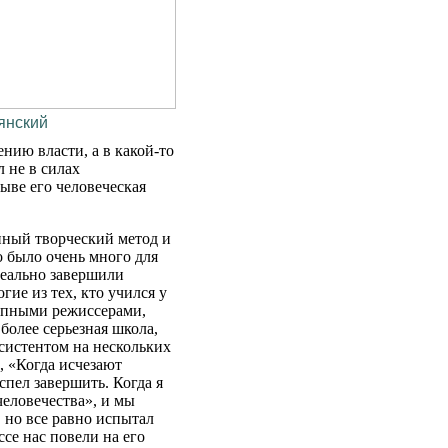
янский
нию власти, а в какой-то
 не в силах
ыве его человеческая
нный творческий метод и
о было очень много для
реально завершили
гие из тех, кто учился у
рупными режиссерами,
 более серьезная школа,
ссистентом на нескольких
, «Когда исчезают
спел завершить. Когда я
человечества», и мы
, но все равно испытал
се нас повели на его