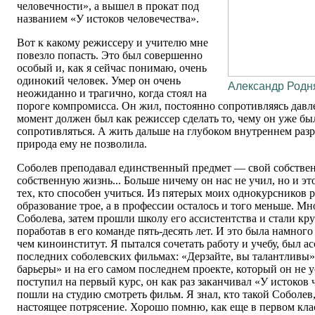
человечности», а вышел в прокат под
названием «У истоков человечества».
Вот к какому режиссеру и учителю мне
повезло попасть. Это был совершенно
особый и, как я сейчас понимаю, очень
одинокий человек. Умер он очень
Александр Родн
неожиданно и трагично, когда стоял на
пороге компромисса. Он жил, постоянно сопротивляясь давле
момент должен был как режиссер сделать то, чему он уже был
сопротивляться. А жить дальше на глубоком внутреннем разр
природа ему не позволила.
Соболев преподавал единственный предмет — свой собстве
собственную жизнь... Больше ничему он нас не учил, но и эт
тех, кто способен учиться. Из пятерых моих однокурсников 
образование трое, а в профессии осталось и того меньше. Мно
Соболева, затем прошли школу его ассистентства и стали к
поработав в его команде пять-десять лет. И это была намного
чем киноинститут. Я пытался сочетать работу и учебу, был а
последних соболевских фильмах: «Дерзайте, вы талантливы»
барьеры» и на его самом последнем проекте, который он не у
поступил на первый курс, он как раз заканчивал «У истоков 
пошли на студию смотреть фильм. Я знал, кто такой Соболев
настоящее потрясение. Хорошо помню, как еще в первом клас