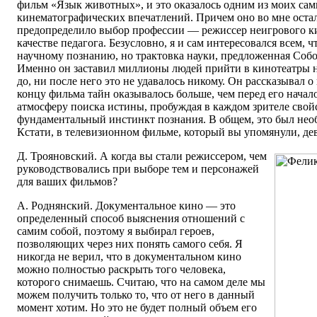
фильм «Язык животных», и это оказалось одним из моих са
кинематографических впечатлений. Причем оно во мне остал
предопределило выбор профессии — режиссер неигрового ки
качестве педагога. Безусловно, я и сам интересовался всем, 
научному познанию, но трактовка науки, предложенная Собо
Именно он заставил миллионы людей прийти в кинотеатры 
до, ни после него это не удавалось никому. Он рассказывал о 
концу фильма тайн оказывалось больше, чем перед его начал
атмосферу поиска истины, пробуждая в каждом зрителе сво
фундаментальный инстинкт познания. В общем, это был не
Кстати, в телевизионном фильме, который вы упомянули, девя
Д. Трояновский. А когда вы стали режиссером, чем
руководствовались при выборе тем и персонажей
для ваших фильмов?
А. Роднянский. Документальное кино — это
определенный способ выяснения отношений с
самим собой, поэтому я выбирал героев,
позволяющих через них понять самого себя. Я
никогда не верил, что в документальном кино
можно полностью раскрыть того человека,
которого снимаешь. Считаю, что на самом деле мы
можем получить только то, что от него в данный
момент хотим. Но это не будет полный объем его