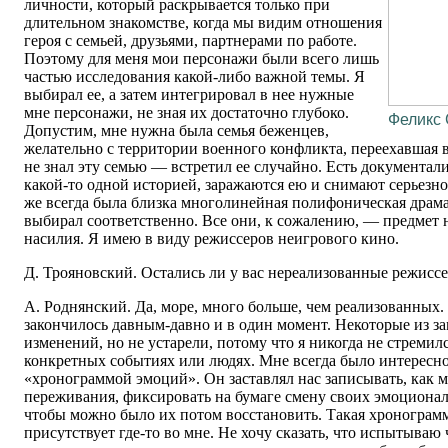
личности, который раскрывается только при
длительном знакомстве, когда мы видим отношения
героя с семьей, друзьями, партнерами по работе.
Поэтому для меня мои персонажи были всего лишь
частью исследования какой-либо важной темы. Я
выбирал ее, а затем интегрировал в нее нужные
мне персонажи, не зная их достаточно глубоко.
Феликс
Допустим, мне нужна была семья беженцев,
желательно с территории военного конфликта, переехавшая 
не знал эту семью — встретил ее случайно. Есть документал
какой-то одной историей, заражаются ею и снимают серьезно
же всегда была близка многолинейная полифоническая драма
выбирал соответственно. Все они, к сожалению, — предмет 
насилия. Я имею в виду режиссеров неигрового кино.
Д. Трояновский. Остались ли у вас нереализованные режисс
А. Роднянский. Да, море, много больше, чем реализованных. 
закончилось давным-давно и в один момент. Некоторые из з
изменений, но не устарели, потому что я никогда не стремил
конкретных событиях или людях. Мне всегда было интересно
«хронограммой эмоций». Он заставлял нас записывать, как 
переживания, фиксировать на бумаге смену своих эмоционал
чтобы можно было их потом восстановить. Такая хронограмм
присутствует где-то во мне. Не хочу сказать, что испытыва