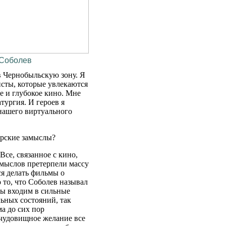
 Соболев
в Чернобыльскую зону. Я
исты, которые увлекаются
е и глубокое кино. Мне
тургия. И героев я
нашего виртуального
ерские замыслы?
Все, связанное с кино,
амыслов претерпели массу
ся делать фильмы о
 то, что Соболев называл
мы входим в сильные
ьных состояний, так
а до сих пор
ю чудовищное желание все