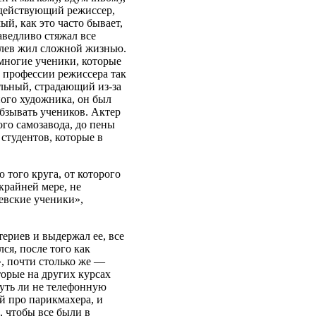
 действующий режиссер,
, как это часто бывает,
аведливо стяжал все
олев жил сложной жизнью.
многие ученики, которые
к профессии режиссера так
льный, страдающий из-за
ого художника, он был
обзывать учеников. Актер
го самозавода, до пены
 студентов, которые в
 того круга, от которого
крайней мере, не
евские ученики»,
ериев и выдержал ее, все
лся, после того как
, почти столько же —
орые на других курсах
чуть ли не телефонную
й про парикмахера, и
, чтобы все были в