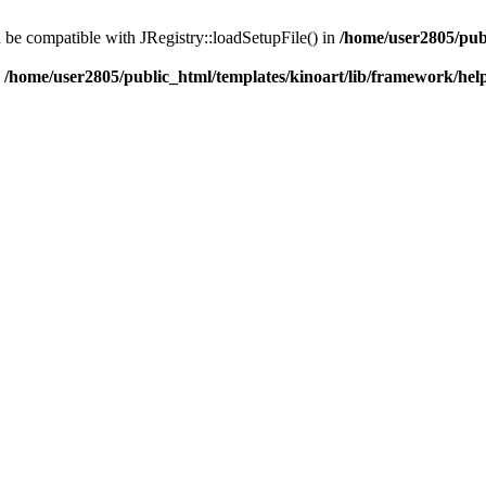
d be compatible with JRegistry::loadSetupFile() in
/home/user2805/pub
n
/home/user2805/public_html/templates/kinoart/lib/framework/hel