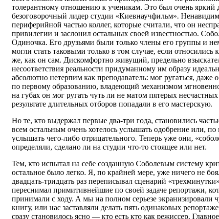
толерантному отношению к ученикам. Это был очень яркий
безоговорочный лидер студии «Киевнаучфильм». Ненавидимый
периферийной частью коллег, которые считали, что он неспр
привилегии и заслонил остальных своей известностью. Соб
Одиночка. Его друзьями были только члены его группы и не
могли стать таковыми только в том случае, если относились 
же, как он сам. Дискомфортно живущий, предельно взыскате
несоответствия реальности придуманному им образу идеальн
абсолютно нетерпим как преподаватель: мог ругаться, даже 
по первому образованию, владеющий механизмом мгновенно
на губах он мог ругать чуть ли не матом пятерых несчастных
результате длительных отборов попадали в его мастерскую.
Но те, кто выдержал первые два-три года, становились частью
всем остальным очень хотелось услышать одобрение или, по 
услышать чего-либо отрицательного. Теперь уже они, «собол
определяли, сделано ли на студии что-то стоящее или нет.
Тем, кто испытал на себе созданную Соболевым систему крит
остальное было легко. Я, по крайней мере, уже ничего не боя
двадцать-тридцать раз переписывал сценарий «трехминутки»
переснимал примитивнейшие по своей задаче репортажи, кот
принимали с ходу. А мы на полном серьезе экранизировали 
книгу, или нас заставляли делать пять одинаковых репортаже
сразу становилось ясно — кто есть кто как режиссер. Главное