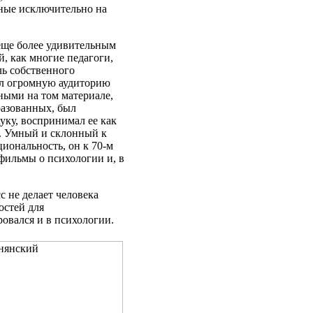
нные исключительно на
 еще более удивительным
й, как многие педагоги,
ль собственного
ил огромную аудиторию
ными на том материале,
разованных, был
уку, воспринимал ее как
. Умный и склонный к
иональность, он к 70-м
 фильмы о психологии и, в
с не делает человека
остей для
овался и в психологии.