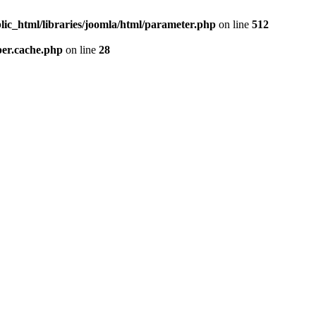
lic_html/libraries/joomla/html/parameter.php
on line
512
per.cache.php
on line
28