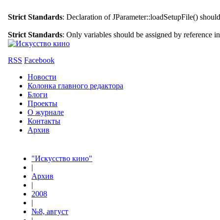
Strict Standards
: Declaration of JParameter::loadSetupFile() shoul
Strict Standards
: Only variables should be assigned by reference i
RSS
Facebook
Новости
Колонка главного редактора
Блоги
Проекты
О журнале
Контакты
Архив
"Искусство кино"
|
Архив
|
2008
|
№8, август