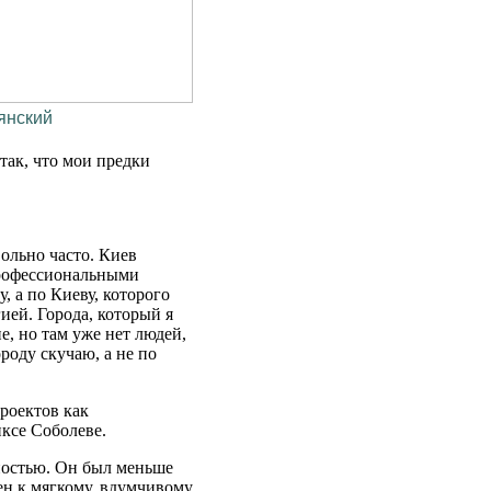
янский
так, что мои предки
вольно часто. Киев
профессиональными
, а по Киеву, которого
гией. Города, который я
е, но там уже нет людей,
роду скучаю, а не по
роектов как
ксе Соболеве.
ностью. Он был меньше
н к мягкому, вдумчивому,