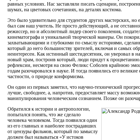
равных условиях. Нас заставляли писать сценарии, построе
шумах, на цветовых сочетаниях, на деталях костюма.
Это было удивительно для студентов других мастерских, но
был сам наш учитель. Не просто действующий, а не отставно
режиссер, но и абсолютный лидер своего поколения, создате
кинематографа и уникальной творческой манеры. Он покор
захватывающими и глубокими по смыслу историями, сделан
который до него большинству зрителей, включая и самых об
неинтересен. Как истинный шестидесятник, он уверовал в на
новый храм, построив который, люди придут к процветанию
рефлексии, несмотря на свою Феликс Соболев крайнюю эмоц
годам разочаровался в науке. И тогда появились его великие
частности, о природе конформизма.
Он один из первых заметил, что научно-технический прогрес
лучше, свободнее, а, напротив, предоставляет массу возможн
манипулирования человеческим сознанием. Позже он разочар
Обратился к истории и антропологии,
попытался понять, что же сделало
человека человеком. Тогда появился один
из его главных и наиболее пострадавших
от цензуры фильмов, который по замыслу
должен был называться «У истоков