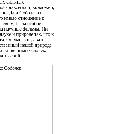
мых сильных
ось навсегда и, возможно,
но. Да и Соболева в
что имело отношение к
левым, была особой.
на научные фильмы. Ни
науке и природе так, что к
ом. Он умел создавать
йственный нашей природе
обыкновенный человек.
ть серий...