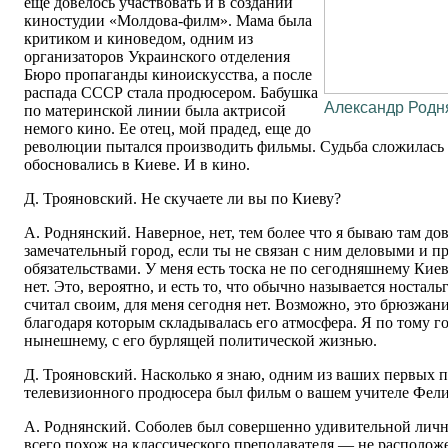
еще довелось участвовать и в создании
киностудии «Молдова-филм». Мама была
критиком и киноведом, одним из
организаторов Украинского отделения
Бюро пропаганды киноискусства, а после
распада СССР стала продюсером. Бабушка
Александр Родн
по материнской линии была актрисой
немого кино. Ее отец, мой прадед, еще до
революции пытался производить фильмы. Судьба сложилась 
обосновались в Киеве. И в кино.
Д. Трояновский. Не скучаете ли вы по Киеву?
А. Роднянский. Наверное, нет, тем более что я бываю там до
замечательный город, если ты не связан с ним деловыми и 
обязательствами. У меня есть тоска не по сегодняшнему Киеву
нет. Это, вероятно, и есть то, что обычно называется носталь
считал своим, для меня сегодня нет. Возможно, это брюзжани
благодаря которым складывалась его атмосфера. Я по тому го
нынешнему, с его бурлящей политической жизнью.
Д. Трояновский. Насколько я знаю, одним из ваших первых п
телевизионного продюсера был фильм о вашем учителе Фели
А. Роднянский. Соболев был совершенно удивительной лич
всего похож на классического преподавателя — не расположе