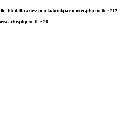
lic_html/libraries/joomla/html/parameter.php
on line
512
per.cache.php
on line
28