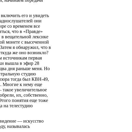
и, начинаем передачи
включить его и увидеть
радиослушателей они
ире со временем все
иться, что в «Правде»
Р в вещательной лексике
кой монете с высеченной
Затем я обнаружил, что в
Откуда же оно возникло?
м источникам первая
ки вышла в эфир 28
 два дня раньше меня. Но
ентральную студию
зора тогда был КВН-49,
. Многие к нему еще
— такое увеличительное
обрели, их, собственно,
Этого понятия еще тоже
а на телестудию
евидение — искусство
ду, называлась