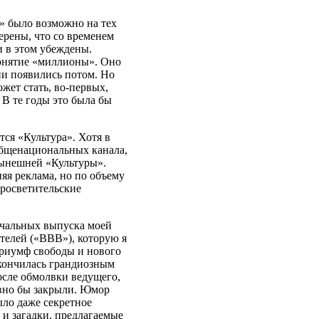
о» было возможно на тех
ерены, что со временем
и в этом убеждены.
понятие «миллионы». Оно
Они появились потом. Но
ожет стать, во-первых,
 В те годы это была бы
тся «Культура». Хотя в
общенациональных канала,
ынешней «Культуры».
яя реклама, но по объему
просветительские
ачальных выпуска моей
ителей («ВВВ»), которую я
 триумф свободы и нового
акончилась грандиозным
осле обмолвки ведущего,
равно бы закрыли. Юмор
ыло даже секретное
и загадки, предлагаемые