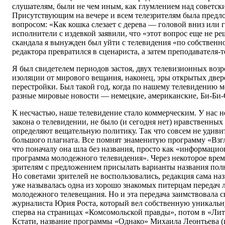
слушателям, были не чем иным, как глумлением над советск
Присутствующим на вечере и всем телезрителям была предло
вопросом: «Как кошка слезает с дерева — головой вниз или 
исполнители с издевкой заявили, что «этот вопрос еще не р
скандала я вынужден был уйти с телевидения «по собствен
редактора превратился в сценариста, а затем преподавателя-т
Я был свидетелем периодов застоя, двух телевизионных воз
изоляции от мирового вещания, наконец, эры открытых двере
перестройки. Был такой год, когда по нашему телевидению 
разные мировые новости — немецкие, американские, Би-Б
К несчастью, наше телевидение стало коммерческим. У нас не
закона о телевидении, не было (и сегодня нет) нравственных
определяют вещательную политику. Так что совсем не удивит
большого плагиата. Все помнят знаменитую программу «Взгл
что поначалу она шла без названия, просто как «информаци
программа молодежного телевидения». Через некоторое врем
зрителям с предложением присылать варианты названия по
Но советами зрителей не воспользовались, редакция сама назв
уже называлась одна из хорошо знакомых питерцам передач 
молодежного телевещания. Но и эта передача заимствовала с
журналиста Юрия Роста, который вел собственную уникаль
сперва на страницах «Комсомольской правды», потом в «Лит
Кстати, название программы «Однако» Михаила Леонтьева 