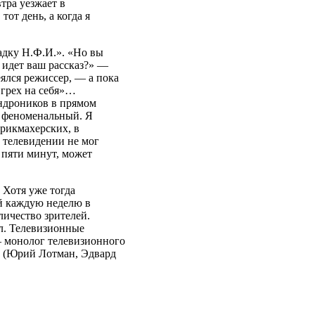
тра уезжает в
от день, а когда я
гадку Н.Ф.И.». «Но вы
 идет ваш рассказ?» —
еялся режиссер, — а пока
 грех на себя»…
Андроников в прямом
л феноменальный. Я
арикмахерских, в
 телевидении не мог
 пяти минут, может
 Хотя уже тогда
ый каждую неделю в
личество зрителей.
л. Телевизионные
— монолог телевизионного
м (Юрий Лотман, Эдвард