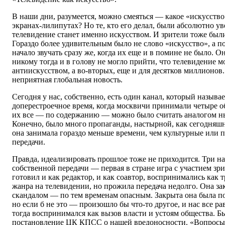
В наши дни, разумеется, можно смеяться — какое «искусств
экранах-лилипутах? Но те, кто его делал, были абсолютно ув
телевидение станет именно искусством. И зрители тоже был
Гораздо более удивительным было не слово «искусство», а 
начало звучать сразу же, когда их еще и в помине не было. 
никому тогда и в голову не могло прийти, что телевидение м
антиискусством, а во-вторых, еще и для десятков миллионов.
неприятная глобальная новость.
Сегодня у нас, собственно, есть один канал, который называе
доперестроечное время, когда москвичи принимали четыре 
их все — по содержанию — можно было считать аналогом н
Конечно, было много пропаганды, настырной, как сегодняшн
она занимала гораздо меньше времени, чем культурные или 
передачи.
Правда, идеализировать прошлое тоже не приходится. Три н
собственной передачи — первая в стране игра с участием зр
готовил и как редактор, и как соавтор, воспринимались как
жанра на телевидении, но прожила передача недолго. Она з
скандалом — по тем временам опасным. Закрыта она была п
но если б не это — произошло бы что-то другое, и нас все 
тогда воспринимался как вызов власти и устоям общества. Б
постановление ЦК КПСС о нашей вредоносности. «Вопросы 