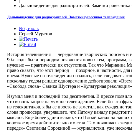
|
Дальновидение для радиозрителей. Заметки ровесника
Дальновидение для радиозрителей. Заметки ровесника телевидения
№7, июль
Сергей Муратов
История телевидения — чередование творческих поисков и и
90-е годы были периодом появления новых тем, программ, ка
нулевые — практически их отсутствия. Так что Марианна М
право сказать, что этот период — позорное, в частности, дл
время. Нулевые на телевидении начались, если следовать этой
поскольку годом раньше одновременно дебютировали «Врем
«Свобода слова» Савика Шустера и «Культурная революция
Изумил меня и последний год десятилетия. В прессе появило
что возник запрос на «умное телевидение». Если бы эта фра
из телекритиков, я бы ее просто не заметил, как суждение тр
слова продюсера, уверявшего, что Пятому каналу предстоит 
мысли». Еще более удивительно, что Пятый канал на наших г
короткое время действительно им стал. Там появилась ежед
передач» Светланы Сорокиной — журналистки, уже нескольк