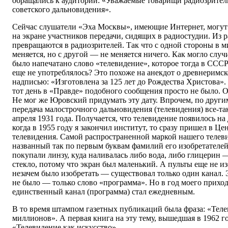
обращались к аудитории: «Уважаемые товарищи радиозрител
советского дальновидения».
Сейчас слушатели «Эха Москвы», имеющие Интернет, могут 
на экране участников передачи, сидящих в радиостудии. Из 
превращаются в радиозрителей. Так что с одной стороны в м
меняется, но с другой — не меняется ничего. Как могло случ
было напечатано слово «телевидение», которое тогда в ССС
еще не употреблялось? Это похоже на анекдот о древнеримс
надписью: «Изготовлена за 125 лет до Рождества Христова». 
тот день в «Правде» подобного сообщения просто не было. 
Не мог же Юровский придумать эту дату. Впрочем, по други
передача малострочного дальновидения (телевидения) все-та
апреля 1931 года. Получается, что телевидение появилось на
когда в 1955 году я закончил институт, то сразу пришел в Ц
телевидения. Самой распространенной маркой нашего телеви
названный так по первым буквам фамилий его изобретателей
покупали линзу, куда наливалась либо вода, либо глицерин 
стекло, потому что экран был маленький. А пульты еще не из
незачем было изобретать — существовал только один канал. 
не было — только слово «программа». Но в год моего приход
единственный канал (программа) стал ежедневным.
В то время штампом газетных публикаций была фраза: «Тел
миллионов». А первая книга на эту тему, вышедшая в 1962 го
«Телевидение как искусство».