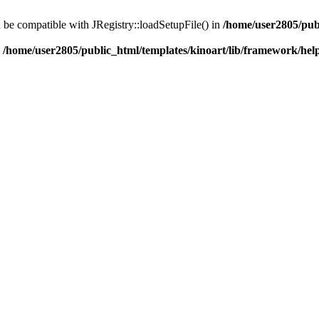
d be compatible with JRegistry::loadSetupFile() in
/home/user2805/pub
n
/home/user2805/public_html/templates/kinoart/lib/framework/hel