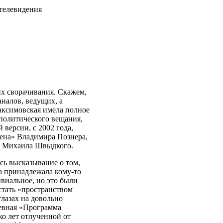
 телевидения
х сворачивания. Скажем,
налов, ведущих, а
аксимовская имела полное
я политического вещания,
 версии, с 2002 года,
ена» Владимира Познера,
» Михаила Швыдкого.
сь высказывание о том,
за принадлежала кому-то
ивиальное, но это были
стать «пространством
лазах на довольно
невная «Программа
о лет отлученной от