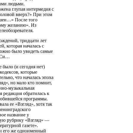
ими людьми.
жена глупая интермедия с
головой вверх?» При этом
ешен…» После того
ному желанию». Из
елеобозревателя.
рождений, тридцати лет
й, которая началась с
можно было увидеть самые
и-Си…
 было (и сегодня нет)
 кодексов, которые
ельно, что началась эпоха
яд», но мало кто помнит,
онно-музыкальная
я редакция обратилась к
любившейся программы.
ала ее «Взгляд», хотя так
ленинградского
вое название у
ную рубрику «Взгляд» —
ературной газете».
(и его же одноименный