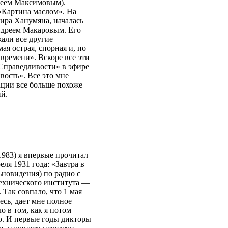
дреем Максимовым).
«Картина маслом». На
ира Ханумяна, началась
ндреем Макаровым. Его
али все другие
ая острая, спорная и, по
времени». Вскоре все эти
Справедливости» в эфире
вость». Все это мне
ации все больше похоже
й.
983) я впервые прочитал
еля 1931 года: «Завтра в
ьновидения) по радио с
ехнического института —
 Так совпало, что 1 мая
тесь, дает мне полное
о в том, как я потом
ло. И первые годы дикторы