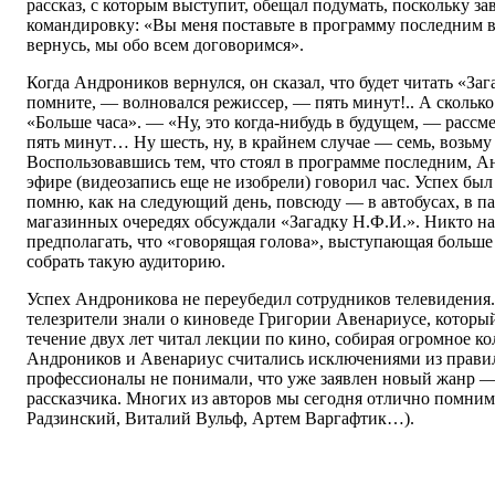
рассказ, с которым выступит, обещал подумать, поскольку зав
командировку: «Вы меня поставьте в программу последним в т
вернусь, мы обо всем договоримся».
Когда Андроников вернулся, он сказал, что будет читать «За
помните, — волновался режиссер, — пять минут!.. А сколько
«Больше часа». — «Ну, это когда-нибудь в будущем, — рассм
пять минут… Ну шесть, ну, в крайнем случае — семь, возьму
Воспользовавшись тем, что стоял в программе последним, 
эфире (видеозапись еще не изобрели) говорил час. Успех бы
помню, как на следующий день, повсюду — в автобусах, в п
магазинных очередях обсуждали «Загадку Н.Ф.И.». Никто на
предполагать, что «говорящая голова», выступающая больше
собрать такую аудиторию.
Успех Андроникова не переубедил сотрудников телевидения.
телезрители знали о киноведе Григории Авенариусе, котор
течение двух лет читал лекции по кино, собирая огромное ко
Андроников и Авенариус считались исключениями из прави
профессионалы не понимали, что уже заявлен новый жанр 
рассказчика. Многих из авторов мы сегодня отлично помни
Радзинский, Виталий Вульф, Артем Варгафтик…).