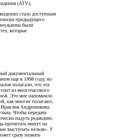
видения (ATV).
левидении стало доступным
 поиски предыдущего
вынуждены были
тех, которые
ный документальный
ном еще в 1998 году, но
алов полагали, что эта
остоит из многочасового
ной. Это мне напомнило
й, как многие полагают,
» Ираклия Андроникова.
ельна. Чтобы передача
ически надуть редакцию.
дь прочитать минут на
не выступать нельзя». У
может сразу назвать