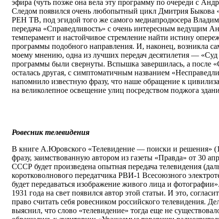
эфира (чуть позже она вела эту программу по очереди с Ан
Следом появился очень любопытный цикл Дмитрия Быкова 
РЕН ТВ, под эгидой того же самого медиапродюсера Владим
передача «Справедливость» с очень интересным ведущим А
темперамент и настойчивое стремление найти истину опереж
программы подобного направления. И, наконец, возникла сам
моему мнению, одна из лучших передач десятилетия — «Суд 
программы были свернуты. Вспышка завершилась, а после «
осталась другая, с симптоматичным названием «Несправедли
напомнило известную фразу, что наше обращение к цивилиз
на великолепное освещение улиц посредством поджога здани
Ровесник телевидения
В книге А.Юровского «Телевидение — поиски и решения» (1
фразу, заимствованную автором из газеты «Правда» от 30 апр
СССР будет произведена опытная передача телевидения (дал
коротковолнового передатчика РВИ-1 Всесоюзного электрот
будет передаваться изображение живого лица и фотографии».
1931 года на свет появился автор этой статьи. И это, согласи
право считать себя ровесником российского телевидения. Дел
выяснил, что слово «телевидение» тогда еще не существова