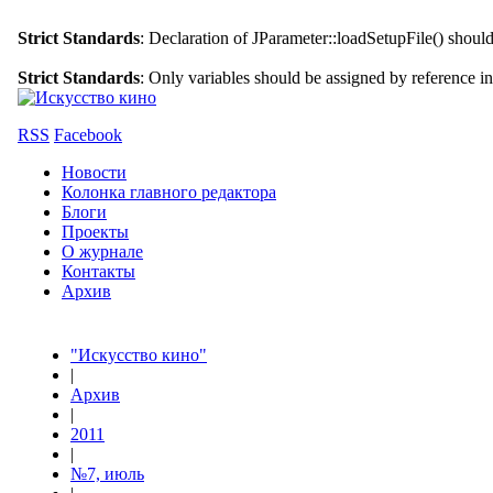
Strict Standards
: Declaration of JParameter::loadSetupFile() shoul
Strict Standards
: Only variables should be assigned by reference i
RSS
Facebook
Новости
Колонка главного редактора
Блоги
Проекты
О журнале
Контакты
Архив
"Искусство кино"
|
Архив
|
2011
|
№7, июль