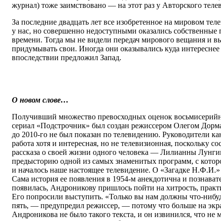
журнал) тоже заимствовано — на этот раз у Авторского теле
За последние двадцать лет все изобретенное на мировом те
у нас, но совершенно недоступными оказались собственные
времени. Тогда мы не видели передач мирового вещания и 
придумывать свои. Иногда они оказывались куда интереснее 
впоследствии предложил Запад.
О новом слове…
Получивший множество превосходных оценок восьмисерий
сериал «Подстрочник» был создан режиссером Олегом Дорма
до 2010-го не был показан по телевидению. Руководители кан
работа хотя и интересная, но не телевизионная, поскольку с
рассказа о своей жизни одного человека — Лилианны Лунги
предысторию одной из самых знаменитых программ, с которо
и началось наше настоящее телевидение. О «Загадке Н.Ф.И.
Сама история ее появления в 1954-м анекдотична и познават
появилась, Андроникову пришлось пойти на хитрость, практ
Его попросили выступить. «Только вы нам должны что-нибу
пять, — предупредил режиссер, — потому что больше на экра
Андроникова не было такого текста, и он извинился, что не 