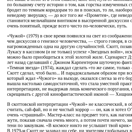
по большому счету истории о том, как горстка измученных с
бродит по темным коридорам то ли в поисках, то ли, наоборо
неведому зверушку, — до все того же «Прометея», где неве
становится мельчайшим винтиком в выспренной дискуссии о 
очень понятный, прежде всего чисто по-человечески, путь.
«Чужой» (1979) в свое время появился на свет из соображен
чем дискуссия о генезисе человечества, — строго говоря, в с
нагроможденных одна на другую случайностей. Скотт, поз
Лукасу в кассовом (и не только) успехе «Звездных войн», ис
можно было приобщиться к этой золотой жиле. Сценарист Д
лет назад сделавший с Джоном Карпентером шуточную фант
«Темная звезда» (1974), жаждал сделать «то же самое, тольк
Скотт сделал, чтоб было... И парадоксальным образом при вс
который ждал «Чужого» на выходе, оказался слегка за его б
вышла настолько самодостаточной, что стала уместной прак
интерпретациях, не выдержав лишь комического поругания, 
скрещивать с другой кинофантастической иконой — Хищни
В скоттовской интерпретации «Чужой» не классический, в о
считать, сай-фай, но и не чистый хоррор — он, как и хотел 
очень «страшный». Мастер-класс на предмет того, как нагон
жути, показав сначала очень много, а потом почти ничего, за
тени по закоулкам. «В космосе никто не услышит твой крик»
В 1979-м Скотт не задавал ни себе, ни зрителям глобальных в