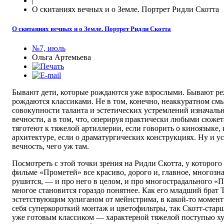
|
О скитаниях вечных и о Земле. Портрет Ридли Скотта
О скитаниях вечных и о Земле. Портрет Ридли Скотта
№7, июль
Ольга Артемьева
Бывают дети, которые рождаются уже взрослыми. Бывают ре
рождаются классиками. Не в том, конечно, неаккуратном смы
совокупности таланта и эстетических устремлений изначальн
вечности, а в том, что, оперируя практически любыми сюже
тяготеют к тяжелой артиллерии, если говорить о киноязыке, 
архитектуре, если о драматургических конструкциях. Ну и у
вечность, чего уж там.
Посмотреть с этой точки зрения на Ридли Скотта, у которого
фильме «Прометей» все красиво, дорого и, главное, многозн
рушится, — и про него в целом, и про многострадального «П
многое становится гораздо понятнее. Как его младший брат
эстетствующим хулиганом от мейнстрима, в какой-то момен
себя суперкороткий монтаж и цветофильтры, так Скотт-стар
уже готовым классиком — характерной тяжелой поступью х