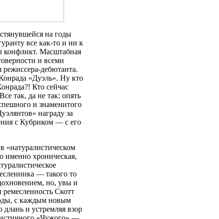
астянувшейся на годы
уранту все как-то и ни к
еял конфликт. Масштабная
товерности и всеми
 режиссера-дебютанта.
 Конрада «Дуэль». Ну кто
Конрада?! Кто сейчас
се так, да не так: опять
спешного и знаменитого
Дуэлянтов» награду за
ния с Кубриком — с его
а в «натуралистическом
то именно хроническая,
атуралистическое
месленника — такого то
вдохновением, но, увы и
бы ремесленность Скотт
годы, с каждым новым
 длань и устремляя взор
алистичного «Чужого» —