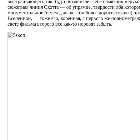
выстраивающего так, будто воздвигает себе памятник нерук
сюжетная линия Скотта — об упрямце, твердости лба которо
монументальное (и чем дальше, тем более дорогостоящее) пр
Вселенной, — тоже его, коренная, с первого же полнометраж
свете фильма второго все как-то норовят забыть.