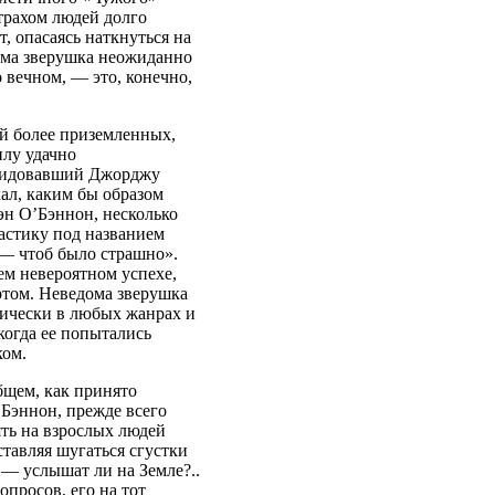
трахом людей долго
т, опасаясь наткнуться на
дома зверушка неожиданно
вечном, — это, конечно,
ий более приземленных,
илу удачно
авидовавший Джорджу
кал, каким бы образом
эн О’Бэннон, несколько
астику под названием
о — чтоб было страшно».
ем невероятном успехе,
ортом. Неведома зверушка
тически в любых жанрах и
когда ее попытались
ком.
бщем, как принято
О’Бэннон, прежде всего
ять на взрослых людей
ставляя шугаться сгустки
 — услышат ли на Земле?..
опросов, его на тот