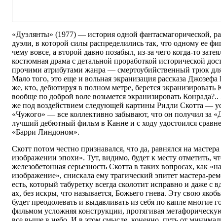
«Дуэлянты» (1977) — история одной фантасмагорической, р
дуэли, в которой силы распределились так, что одному ее фиг
чему вовсе, а второй давно позабыл, из-за чего когда-то зат
костюмная драма с детальной проработкой исторической дос
прочими атрибутами жанра — смертоубийственный трюк для
Мало того, это еще и вольная экранизация рассказа Джозефа
же, кто, дебютируя в полном метре, берется экранизировать 
вообще по доброй воле возьмется экранизировать Конрада?.. В
же под воздействием следующей картины Ридли Скотта — у
«Чужого» — все коллективно забывают, что он получил за «
лучший дебютный фильм в Канне и с ходу удостоился сравне
«Барри Линдоном».
Скотт потом честно признавался, что да, равнялся на мастер
изображении эпохи». Тут, видимо, будет к месту отметить, ч
железобетонная серьезность Скотта в таких вопросах, как «н
изображение», снискала ему трагический эпитет мастера-ре
есть, который табуретку всегда сколотит исправно и даже с 
ах, без искры, что называется, Божьего гнева. Эту свою яко
будет преодолевать и выдавливать из себя по капле многие 
фильмом усложняя конструкции, протягивая метафорическую
все выше в небо. И в этом смысле, конечно, путь от миним