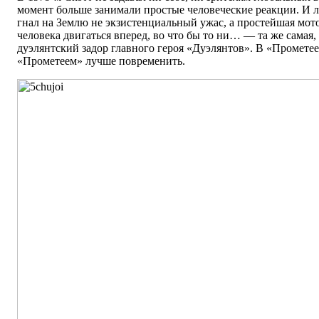
момент больше занимали простые человеческие реакции. И 
гнал на Землю не экзистенциальный ужас, а простейшая мот
человека двигаться вперед, во что бы то ни… — та же самая,
дуэлянтский задор главного героя «Дуэлянтов». В «Прометее»
«Прометеем» лучше повременить.