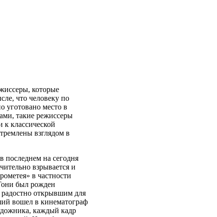
жиссеры, которые
сле, что человеку по
о уготовано место в
тами, такие режиссеры
и к классической
стремлены взглядом в
 в последнем на сегодня
ачительно взрывается и
рометея» в частности
 Тони был рожден
т радостно открывшим для
ший вошел в кинематограф
удожника, каждый кадр