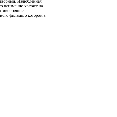
отворный. Излюбленная
го неизменно хватает на
отивостояние с
ного фильма, о котором в