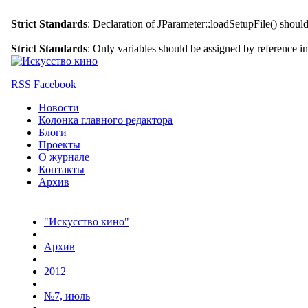
Strict Standards
: Declaration of JParameter::loadSetupFile() shoul
Strict Standards
: Only variables should be assigned by reference i
RSS
Facebook
Новости
Колонка главного редактора
Блоги
Проекты
О журнале
Контакты
Архив
"Искусство кино"
|
Архив
|
2012
|
№7, июль