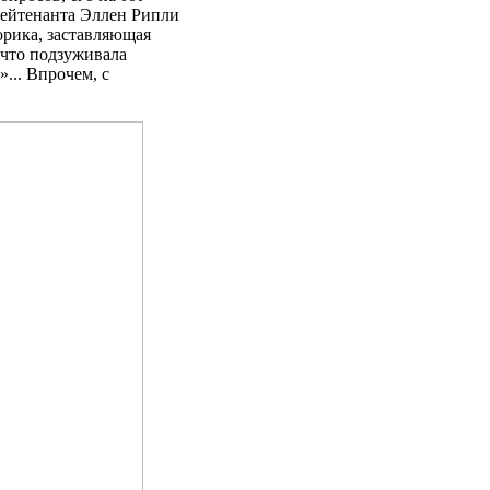
лейтенанта Эллен Рипли
орика, заставляющая
 что подзуживала
... Впрочем, с