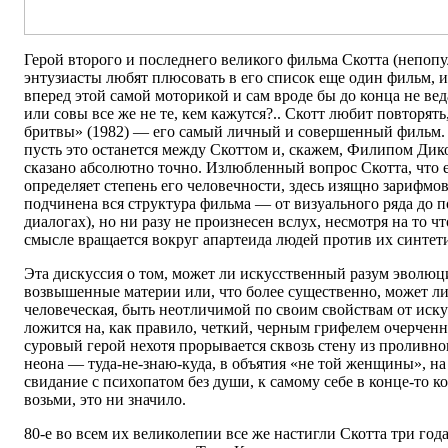
Герой второго и последнего великого фильма Скотта (непоп
энтузиасты любят плюсовать в его список еще один фильм, и
вперед этой самой моторикой и сам вроде бы до конца не ве
или совы все же не те, кем кажутся?.. Скотт любит повторят
бритвы» (1982) — его самый личный и совершенный фильм.
пусть это останется между Скоттом и, скажем, Филипом Дик
сказано абсолютно точно. Излюбленный вопрос Скотта, что е
определяет степень его человечности, здесь изящно зарифмов
подчинена вся структура фильма — от визуального ряда до п
диалогах), но ни разу не произнесен вслух, несмотря на то ч
смысле вращается вокруг апартеида людей против их синтет
Эта дискуссия о том, может ли искусственный разум эволюц
возвышенные материи или, что более существенно, может ли
человеческая, быть неотличимой по своим свойствам от иск
ложится на, как правило, четкий, черным грифелем очерченн
суровый герой нехотя прорывается сквозь стену из проливно
неона — туда-не-знаю-куда, в объятия «не той женщины», н
свидание с психопатом без души, к самому себе в конце-то ко
возьми, это ни значило.
80-е во всем их великолепии все же настигли Скотта три года