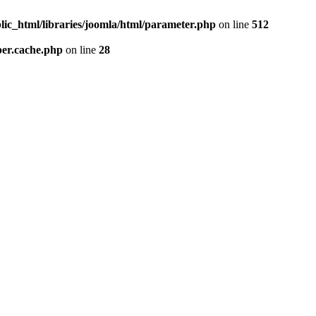
lic_html/libraries/joomla/html/parameter.php
on line
512
per.cache.php
on line
28