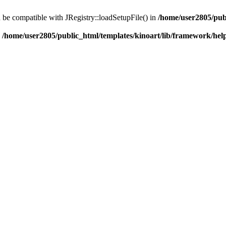
d be compatible with JRegistry::loadSetupFile() in
/home/user2805/pub
n
/home/user2805/public_html/templates/kinoart/lib/framework/hel