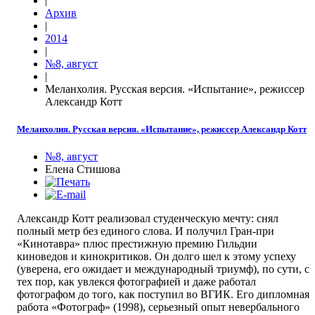
|
Архив
|
2014
|
№8, август
|
Меланхолия. Русская версия. «Испытание», режиссер
Александр Котт
Меланхолия. Русская версия. «Испытание», режиссер Александр Котт
№8, август
Елена Стишова
Александр Котт реализовал студенческую мечту: снял
полный метр без единого слова. И получил Гран-при
«Кинотавра» плюс престижную премию Гильдии
киноведов и кинокритиков. Он долго шел к этому успеху
(уверена, его ожидает и международный триумф), по сути, с
тех пор, как увлекся фотографией и даже работал
фотографом до того, как поступил во ВГИК. Его дипломная
работа «Фотограф» (1998), серьезный опыт невербального