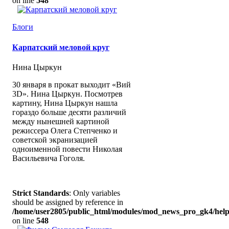
on line
548
Блоги
Карпатский меловой круг
Нина Цыркун
30 января в прокат выходит «Вий
3D». Нина Цыркун. Посмотрев
картину, Нина Цыркун нашла
гораздо больше десяти различий
между нынешней картиной
режиссера Олега Степченко и
советской экранизацией
одноименной повести Николая
Васильевича Гоголя.
Strict Standards
: Only variables
should be assigned by reference in
/home/user2805/public_html/modules/mod_news_pro_gk4/help
on line
548