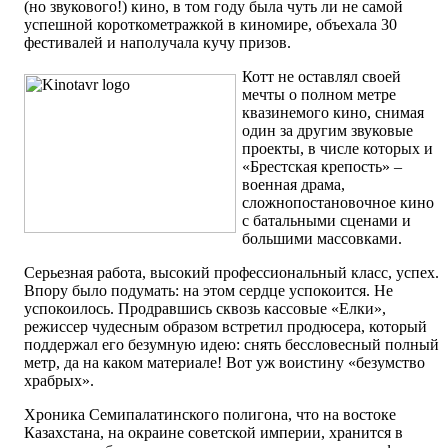
(но звукового!) кино, в том году была чуть ли не самой
успешной короткометражкой в киномире, объехала 30
фестивалей и наполучала кучу призов.
Котт не оставлял своей
мечты о полном метре
квазинемого кино, снимая
один за другим звуковые
проекты, в числе которых и
«Брестская крепость» –
военная драма,
сложнопостановочное кино
с батальными сценами и
большими массовками.
Серьезная работа, высокий профессиональный класс, успех.
Впору было подумать: на этом сердце успокоится. Не
успокоилось. Продравшись сквозь кассовые «Елки»,
режиссер чудесным образом встретил продюсера, который
поддержал его безумную идею: снять бессловесный полный
метр, да на каком материале! Вот уж воистину «безумство
храбрых».
Хроника Семипалатинского полигона, что на востоке
Казахстана, на окраине советской империи, хранится в