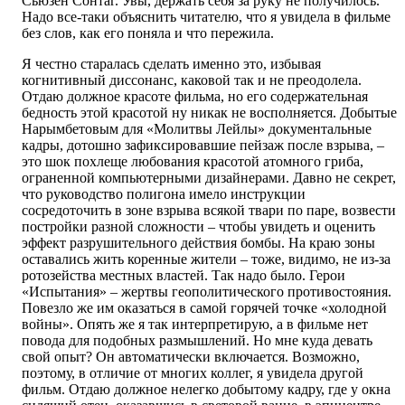
Сьюзен Сонтаг. Увы, держать себя за руку не получилось.
Надо все-таки объяснить читателю, что я увидела в фильме
без слов, как его поняла и что пережила.
Я честно старалась сделать именно это, избывая
когнитивный диссонанс, каковой так и не преодолела.
Отдаю должное красоте фильма, но его содержательная
бедность этой красотой ну никак не восполняется. Добытые
Нарымбетовым для «Молитвы Лейлы» документальные
кадры, дотошно зафиксировавшие пейзаж после взрыва, –
это шок похлеще любования красотой атомного гриба,
ограненной компьютерными дизайнерами. Давно не секрет,
что руководство полигона имело инструкции
сосредоточить в зоне взрыва всякой твари по паре, возвести
постройки разной сложности – чтобы увидеть и оценить
эффект разрушительного действия бомбы. На краю зоны
оставались жить коренные жители – тоже, видимо, не из-за
ротозейства местных властей. Так надо было. Герои
«Испытания» – жертвы геополитического противостояния.
Повезло же им оказаться в самой горячей точке «холодной
войны». Опять же я так интерпретирую, а в фильме нет
повода для подобных размышлений. Но мне куда девать
свой опыт? Он автоматически включается. Возможно,
поэтому, в отличие от многих коллег, я увидела другой
фильм. Отдаю должное нелегко добытому кадру, где у окна