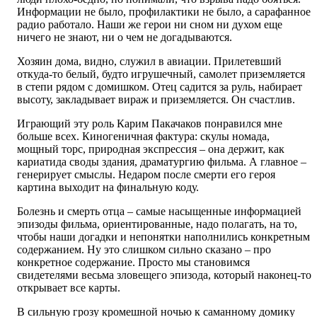
Информации не было, профилактики не было, а сарафанное
радио работало. Наши же герои ни сном ни духом еще
ничего не знают, ни о чем не догадываются.
Хозяин дома, видно, служил в авиации. Прилетевший
откуда-то белый, будто игрушечный, самолет приземляется
в степи рядом с домишком. Отец садится за руль, набирает
высоту, закладывает вираж и приземляется. Он счастлив.
Играющий эту роль Карим Пакачаков понравился мне
больше всех. Киногеничная фактура: скулы номада,
мощный торс, природная экспрессия – она держит, как
кариатида своды здания, драматургию фильма. А главное –
генерирует смыслы. Недаром после смерти его героя
картина выходит на финальную коду.
Болезнь и смерть отца – самые насыщенные информацией
эпизоды фильма, ориентированные, надо полагать, на то,
чтобы наши догадки и непонятки наполнились конкретным
содержанием. Ну это слишком сильно сказано – про
конкретное содержание. Просто мы становимся
свидетелями весьма зловещего эпизода, который наконец-то
открывает все карты.
В сильную грозу кромешной ночью к саманному домику