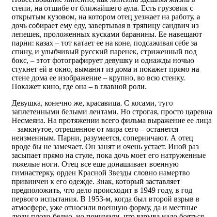
степи, на отшибе от ближайшего аула. Есть грузовик с
открытым кузовом, на котором отец уезжает на работу, а
дочь собирает ему еду, завертывая в тряпицу сандвич из
лепешек, проложенных кусками баранины. Ее навещают
парни: казах – тот катает ее на коне, подсаживая себе за
спину, и улыбчивый русский паренек, стриженный под
бокс, – этот фотографирует девушку и однажды ночью
стукнет ей в окно, выманит из дома и покажет прямо на
стене дома ее изображение – крупно, во всю стенку.
Покажет кино, где она – в главной роли.
Девушка, конечно же, красавица. С косами, туго
заплетенными белыми лентами. Но строгая, просто царевна
Несмеяна. На протяжении всего фильма выражение ее лица
– замкнутое, отрешенное от мира сего – останется
неизменным. Парни, разумеется, соперничают. А отец
вроде бы не замечает. Он занят и очень устает. Иной раз
засыпает прямо на стуле, пока дочь моет его натруженные
тяжелые ноги. Отец все еще донашивает военную
гимнастерку, орден Красной Звезды словно намертво
привинчен к его одежде. Знак, который заставляет
предположить, что дело происходит в 1949 году, в год
первого испытания. В 1953-м, когда был второй взрыв в
атмосфере, уже относили военную форму, да и местные
люди плохо-бедно, но понимали, что взрыва надо бояться.