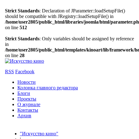
Strict Standards
: Declaration of JParameter::loadSetupFile()
should be compatible with JRegistry::loadSetupFile() in
/home/user2805/public_html/libraries/joomla/html/parameter.p
on line
512
Strict Standards
: Only variables should be assigned by reference
in
/home/user2805/public_html/templates/kinoart/lib/framework/h
on line
28
RSS
Facebook
Новости
Колонка главного редактора
Блоги
Проекты
О журнале
Контакты
Архив
"Искусство кино"