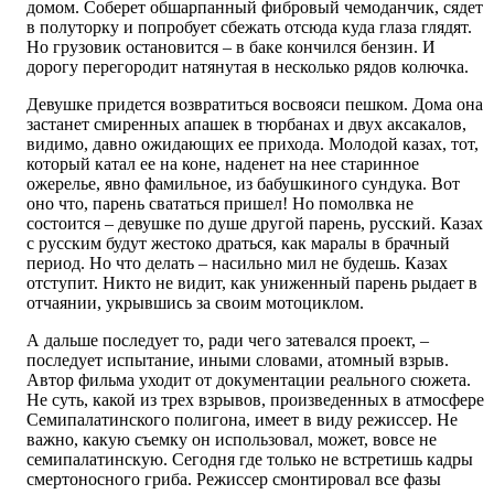
домом. Соберет обшарпанный фибровый чемоданчик, сядет
в полуторку и попробует сбежать отсюда куда глаза глядят.
Но грузовик остановится – в баке кончился бензин. И
дорогу перегородит натянутая в несколько рядов колючка.
Девушке придется возвратиться восвояси пешком. Дома она
застанет смиренных апашек в тюрбанах и двух аксакалов,
видимо, давно ожидающих ее прихода. Молодой казах, тот,
который катал ее на коне, наденет на нее старинное
ожерелье, явно фамильное, из бабушкиного сундука. Вот
оно что, парень свататься пришел! Но помолвка не
состоится – девушке по душе другой парень, русский. Казах
с русским будут жестоко драться, как маралы в брачный
период. Но что делать – насильно мил не будешь. Казах
отступит. Никто не видит, как униженный парень рыдает в
отчаянии, укрывшись за своим мотоциклом.
А дальше последует то, ради чего затевался проект, –
последует испытание, иными словами, атомный взрыв.
Автор фильма уходит от документации реального сюжета.
Не суть, какой из трех взрывов, произведенных в атмосфере
Семипалатинского полигона, имеет в виду режиссер. Не
важно, какую съемку он использовал, может, вовсе не
семипалатинскую. Сегодня где только не встретишь кадры
смертоносного гриба. Режиссер смонтировал все фазы