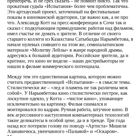
пренебречь. И не грех сказать – не помнит никто. Так что
прокатная судьба «Испытания» более чем проблематична.
Это артхаусный проект, заточенный на фестивальные
показы в киноманской аудитории, где важно как, а не про
что. Александр Котт на пресс-конференции в Сочи так и
сказал с подкупающим прямодушием: работая над фильмом,
имел счастье не думать о зрителе. В отличие от своего
старшего коллеги из Казахстана Сатыбалды Нарымбетова, в
начале нулевых снявшего на этом же, семипалатинском
материале «Молитву Лейлы» в жанре народной драмы,
адресуясь к большой аудитории. Российские зрители, да и
критики, это кино не видели – наши дистрибьюторы не
нашли в фильме коммерческого потенциала.
Между тем это единственная картина, которую можно
считать предшественницей «Испытания» – в смысле темы.
Стилистически же – «лед и пламень не так различны меж
собой». У Нарымбетова кино стилистически пестрое, как
лоскутное одеяло, у Котта – «чистое кино», уповающее
исключительно на картинку. Фильм снимался и
монтировался по кадрам. Ручная работа, штучное кино. В
век агрессивного наступления компьютерных технологий
такие деликатесы в особой цене, да и в тренде. Три года
назад все потеряли голову по поводу «Артиста» Мишеля
Азанавичюса, увенчанного «Пальмой» и «Оскаром».