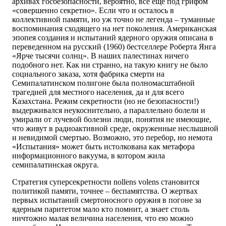
архивах госбезопасности, вероятно, все еще под грифом
«совершенно секретно». Если что и осталось в
коллективной памяти, но уж точно не легенда – туманные
воспоминания сходящего на нет поколения. Американская
эпопея создания и испытаний ядерного оружия описана в
переведенном на русский (1960) бестселлере Роберта Янга
«Ярче тысячи солнц». В наших палестинах ничего
подобного нет. Как ни странно, на такую книгу не было
социального заказа, хотя фабрика смерти на
Семипалатинском полигоне была полномасштабной
трагедией для местного населения, да и для всего
Казахстана. Режим секретности (но не безопасности!)
выдерживался неукоснительно, а параллельно болели и
умирали от лучевой болезни люди, понятия не имеющие,
что живут в радиоактивной среде, окруженные неслышной
и невидимой смертью. Возможно, это перебор, но немота
«Испытания» может быть истолкована как метафора
информационного вакуума, в котором жила
семипалатинская округа.
Стратегия суперсекретности nollens volens становится
политикой памяти, точнее – беспамятства. О жертвах
первых испытаний смертоносного оружия в погоне за
ядерным паритетом мало кто помнит, а знает столь
ничтожно малая величина населения, что ею можно