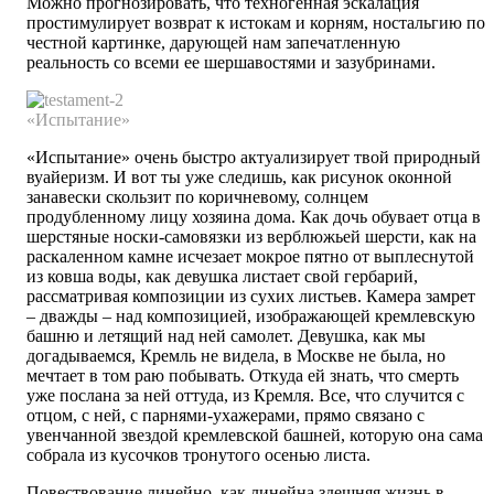
Можно прогнозировать, что техногенная эскалация
простимулирует возврат к истокам и корням, ностальгию по
честной картинке, дарующей нам запечатленную
реальность со всеми ее шершавостями и зазубринами.
«Испытание»
«Испытание» очень быстро актуализирует твой природный
вуайеризм. И вот ты уже следишь, как рисунок оконной
занавески скользит по коричневому, солнцем
продубленному лицу хозяина дома. Как дочь обувает отца в
шерстяные носки-самовязки из верблюжьей шерсти, как на
раскаленном камне исчезает мокрое пятно от выплеснутой
из ковша воды, как девушка листает свой гербарий,
рассматривая композиции из сухих листьев. Камера замрет
– дважды – над композицией, изображающей кремлевскую
башню и летящий над ней самолет. Девушка, как мы
догадываемся, Кремль не видела, в Москве не была, но
мечтает в том раю побывать. Откуда ей знать, что смерть
уже послана за ней оттуда, из Кремля. Все, что случится с
отцом, с ней, с парнями-ухажерами, прямо связано с
увенчанной звездой кремлевской башней, которую она сама
собрала из кусочков тронутого осенью листа.
Повествование линейно, как линейна здешняя жизнь в