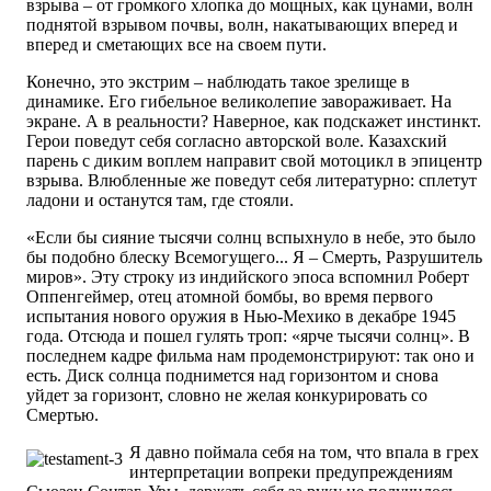
взрыва – от громкого хлопка до мощных, как цунами, волн
поднятой взрывом почвы, волн, накатывающих вперед и
вперед и сметающих все на своем пути.
Конечно, это экстрим – наблюдать такое зрелище в
динамике. Его гибельное великолепие завораживает. На
экране. А в реальности? Наверное, как подскажет инстинкт.
Герои поведут себя согласно авторской воле. Казахский
парень с диким воплем направит свой мотоцикл в эпицентр
взрыва. Влюбленные же поведут себя литературно: сплетут
ладони и останутся там, где стояли.
«Если бы сияние тысячи солнц вспыхнуло в небе, это было
бы подобно блеску Всемогущего... Я – Смерть, Разрушитель
миров». Эту строку из индийского эпоса вспомнил Роберт
Оппенгеймер, отец атомной бомбы, во время первого
испытания нового оружия в Нью-Мехико в декабре 1945
года. Отсюда и пошел гулять троп: «ярче тысячи солнц». В
последнем кадре фильма нам продемонстрируют: так оно и
есть. Диск солнца поднимется над горизонтом и снова
уйдет за горизонт, словно не желая конкурировать со
Смертью.
Я давно поймала себя на том, что впала в грех
интерпретации вопреки предупреждениям