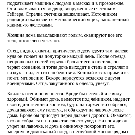
подкатывает машина с людьми в масках и в прозодежде.
Они вламываются во двор, вооруженные счетчиком
Гейгера. Стрелка счетчика зашкаливает. Источником
радиации оказывается металлический ящик, наполненный
какими-то железками.
Хозяина дома выволакивают голым, сканируют все его
тело, после чего уезжают.
Отец, видно, схватил критическую дозу где-то там, далеко,
куда он гоняет на полуторке каждый день. После отъезда
непрошеных гостей горячка бросает его в постель, он
теряет сознание, и тогда дочь выходит в степь и стреляет в
воздух – подает сигнал бедствия. Конный казах примчится
почти мгновенно. Вскоре нарисуется вездеход с двумя
военврачами. Отца, закутанного в одеяло, увезут.
Ближе к осени он вернется. Вроде бы веселый и с виду
здоровый. Обнимет дочь, вымоется под чайником, наденет
свой единственный костюм, будто на торжество собрался,
дочка завяжет ему галстук, и оба сядут на лавочку возле
дома. Вроде бы присядут перед дальней дорогой. Окажется,
что он собрался на торжество своего ухода. На восходе он
умрет на лавочке, и дочь в одиночку похоронит его,
завернув в домотканый плед, в неглубокой могиле рядом с