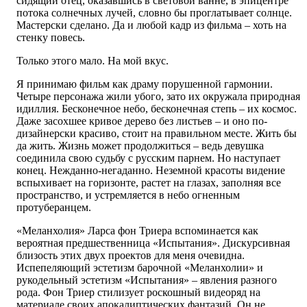
сидящий отец, оказавшись в световой ванне, в эпицентре
потока солнечных лучей, словно бы проглатывает солнце.
Мастерски сделано. Да и любой кадр из фильма – хоть на
стенку повесь.
Только этого мало. На мой вкус.
Я принимаю фильм как драму порушенной гармонии.
Четыре персонажа жили убого, зато их окружала природная
идиллия. Бесконечное небо, бесконечная степь – их космос.
Даже засохшее кривое дерево без листьев – и оно по-
дизайнерски красиво, стоит на правильном месте. Жить бы
да жить. Жизнь может продолжиться – ведь девушка
соединила свою судьбу с русским парнем. Но наступает
конец. Нежданно-негаданно. Неземной красоты видение
вспыхивает на горизонте, растет на глазах, заполняя все
пространство, и устремляется в небо огненным
протуберанцем.
«Меланхолия» Ларса фон Триера вспоминается как
вероятная предшественница «Испытания». Дискурсивная
близость этих двух проектов для меня очевидна.
Испепеляющий эстетизм барочной «Меланхолии» и
рукодельный эстетизм «Испытания» – явления разного
рода. Фон Триер стилизует роскошный видеоряд на
материале своих апокалиптических фантазий. Он не