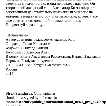
сверяется с реальностью, и она не довлеет над ним. Он
творит свой авторский мир. Александр Котт собирает
собственный действительно изысканный экзерсис на
материале недавней истории, на материале, который все
еще сочится неотмоленной кровью невинных.
Почувствуйте разницу.
«Испытание»
Автор сценария, режиссер Александр Котт
Оператор Леван Капанадзе
Художник Эдуард Галкин
Композитор Алексей Айги
В ролях: Елена Ан, Данила Рассомахин, Карим Пакачаков,
Нариман Бекбулатов-Арешев
«ПРОФИТ», киностудия «Казахфильм»
Россия
2014
Strict Standards
: Only variables
should be assigned by reference in
/home/user2805/public_html/modules/mod_news_pro_gk4/help