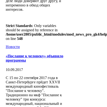
деле люди доверяют друг другу, и
непременно в обход общих
интересов.
Strict Standards
: Only variables
should be assigned by reference in
/home/user2805/public_html/modules/mod_news_pro_gk4/help
on line
548
Новости
«Послание к человеку» объявило
программы
10.09.2017
С 15 по 22 сентября 2017 года в
Санкт-Петербурге прйдет XXVII
международный кинофестиваль
"Послание к человеку".
Традиционно на мкф "Послание к
человеку" три конкурса:
международный, национальный и