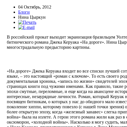
04 Октябрь, 2012
Блоги
Нина Цыркун
В российский прокат выходит экранизация бразильцем Уолт
битнического романа Джека Керуака «На дороге». Нина Цыр
многострадальную предысторию картины.
«На дороге» Джека Керуака входит во все списки лучшей со
языке, – это настоящий «роман с ключом». То есть своего род
документальная хроника, «запись по жизни» свидетелей эп
страницах книги под чужими именами. Как правило, такие 
эпохи смутные, переломные, и еще когда на авансцене исто
интересные, незаурядные личности. Роман, который Керуак на
посвящен битникам, о которых у нас до обидного мало извес
поколение хиппи, которому повезло (с нашей точки зрения) о
более открытую эпоху, когда «железный занавес» слегка при
война» была на излете. А герои этого романа жили как раз в 
оксюморон, «холодной войны». Насколько я могу судить, мало