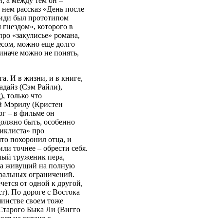
; а между тем он –
 нем рассказ «День после
сиди был прототипом
гнездом», которого в
ро «закулисье» романа,
сом, можно еще долго
 иначе можно не понять,
а. И в жизни, и в книге,
дайз (Сэм Райли),
, только что
й Мэрилу (Кристен
г – в фильме он
должно быть, особенно
иклиста» про
что похоронил отца, и
ли точнее – обрести себя.
ный труженик пера,
, а живущий на полную
ральных ограничений.
чется от одной к другой,
т). По дороге с Востока
шинстве своем тоже
Старого Быка Ли (Вигго