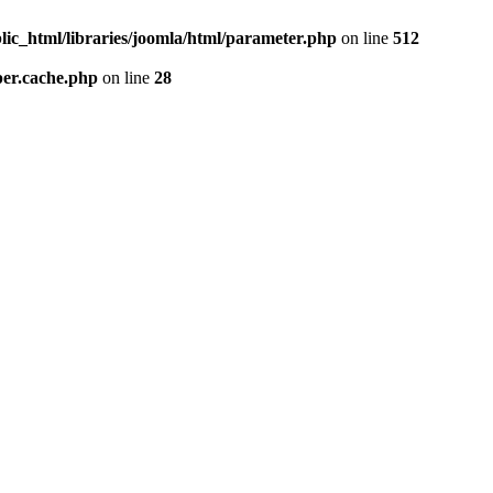
lic_html/libraries/joomla/html/parameter.php
on line
512
per.cache.php
on line
28