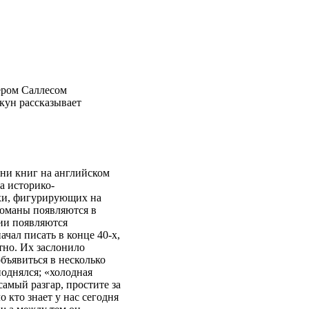
ером Саллесом
кун рассказывает
тни книг на английском
а историко-
охи, фигурирующих на
романы появляются в
рии появляются
чал писать в конце 40-х,
тно. Их заслонило
бъявиться в несколько
поднялся; «холодная
самый разгар, простите за
 кто знает у нас сегодня