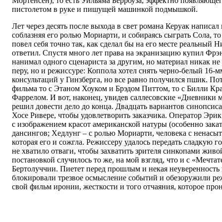
Мортенсен), то есть Уильяма Берроуза, эффектно появляющег
пистолетом в руке и пишущей машинкой подмышкой.
Лет через десять после выхода в свет романа Керуак написа
соблазняя его ролью Мориарти, и собираясь сыграть Сола, то 
повел себя точно так, как сделал бы на его месте реальный Н
ответил. Спустя много лет права на экранизацию купил Фр
нанимал одного сценариста за другим, но материал никак не 
перу, но и режиссуре: Коппола хотел снять черно-белый 16-
консультаций у Гинзберга, но все равно получился пшик. По
фильма то с Этаном Хоуком и Брэдом Питтом, то с Билли К
Фаррелом. И вот, наконец, увидев саллесовские «Дневники 
решил довести дело до конца. Двадцать вариантов синопсис
Хосе Ривере, чтобы удовлетворить заказчика. Оператор Эрик
с изображением красот американской натуры (особенно закато
дансингов; Хедлунг – с ролью Мориарти, человека с ненасыт
которая его и сожгла. Режиссеру удалось передать сладкую г
не хватило отваги, чтобы захватить зрителя синкопами живо
постановкой случилось то же, на мой взгляд, что и с «Мечта
Бертолуччии. Пиетет перед прошлым и некая неуверенность 
блокировали трезвое осмысление событий и обезоружили ре
свой фильм иронии, жесткости и того отчаяния, которое про