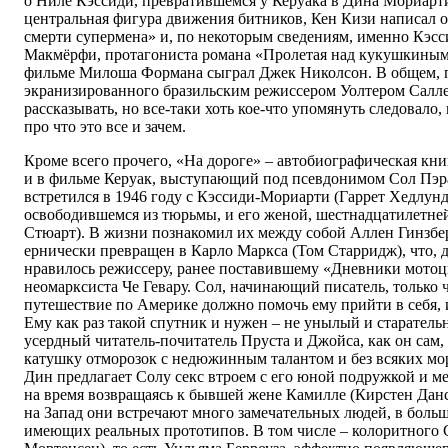
о Ниле Кэссиди, превратившемся у Керуака в Дина Мориарти
центральная фигура движения битников, Кен Кизи написал о
смерти супермена» и, по некоторым сведениям, именно Кэс
Макмёрфи, протагониста романа «Пролетая над кукушкиным 
фильме Милоша Формана сыграл Джек Николсон. В общем, п
экранизированного бразильским режиссером Уолтером Салле
рассказывать, но все-таки хоть кое-что упомянуть следовало,
про что это все и зачем.
Кроме всего прочего, «На дороге» – автобиографическая книг
и в фильме Керуак, выступающий под псевдонимом Сол Пэра
встретился в 1946 году с Кэссиди-Мориарти (Гаррет Хедлунд)
освободившемся из тюрьмы, и его женой, шестнадцатилетне
Стюарт). В жизни познакомил их между собой Аллен Гинзбер
ернически превращен в Карло Маркса (Том Старридж), что, 
нравилось режиссеру, ранее поставившему «Дневники мотоц
неомарксиста Че Гевару. Сол, начинающий писатель, только 
путешествие по Америке должно помочь ему прийти в себя, и
Ему как раз такой спутник и нужен – не унылый и старатель
усердный читатель-почитатель Пруста и Джойса, как он сам
катушку отморозок с недюжинным талантом и без всяких мо
Дин предлагает Солу секс втроем с его юной подружкой и ме
на время возвращаясь к бывшей жене Камилле (Кирстен Данс
на Запад они встречают много замечательных людей, в боль
имеющих реальных прототипов. В том числе – колоритного 