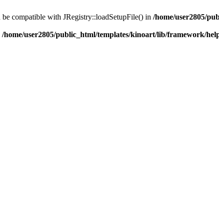
d be compatible with JRegistry::loadSetupFile() in
/home/user2805/pub
n
/home/user2805/public_html/templates/kinoart/lib/framework/hel