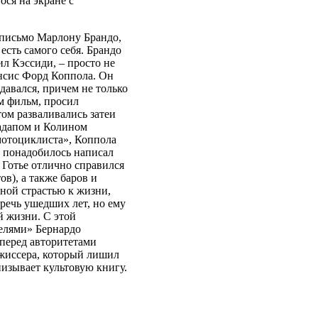
ося на экране с
л письмо Марлону Брандо,
есть самого себя. Брандо
ил Кэссиди, – просто не
энсис Форд Коппола. Он
давался, причем не только
мм фильм, просил
том разваливались затеи
радапом и Колином
мотоциклиста», Коппола
а понадобилось написал
 Готье отлично справился
в), а также баров и
ной страстью к жизни,
оречь ушедших лет, но ему
й жизни. С этой
телями» Бернардо
перед авторитетами
жиссера, который лишил
низывает культовую книгу.