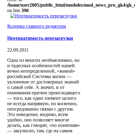
/home/user2805/public_html/modules/mod_news_pro_gk4/gk_c
on line
390
Колонка главного редактора
Неотвратимость перезагрузки
22.09.2011
Одна из многих необъяснимых, но
и чудесных особенностей нашей
вечно неопределенной, «живой»
российской Системы жизни —
уклонение от достоверных знаний
о самой себе. А значит, и от
понимания причин происходящего
— того, как один элемент целого
не всегда напрямую, но косвенно,
опосредованно связан с другим.
Это неведение, видимо, всем
удобно, оно позволяет многое
делать, как говорят, «по понятиям»
— закулисно, там, где на самом