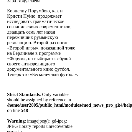
Зара Абдуллаева
Корнелиу Порумбою, как и
Кристи Пуйю, продолжает
исследовать травматическое
сознание своих современников,
двадцать семь лет назад
переживших румынскую
революцию. Второй раз после
«Второй игры», показанной тоже
на Берлинале в программе
«Форум», он выбирает фабулой
своего антизрелищного
документального кино футбол.
Теперь это «Бесконечный футбол».
Strict Standards
: Only variables
should be assigned by reference in
/home/user2805/public_html/modules/mod_news_pro_gk4/help
on line
548
Warning
: imagejpeg(): gd-jpeg:
JPEG library reports unrecoverable
error: in