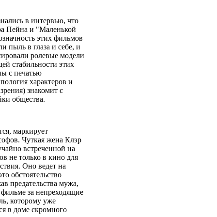
нались в интервью, что
ра Пейна и "Маленькой
означность этих фильмов
и пыль в глаза и себе, и
сировали ролевые модели
щей стабильности этих
ны с печатью
пология характеров и
азрения) знакомит с
йки общества.
тся, маркирует
офов. Чуткая жена Клэр
лучайно встреченной на
ов не только в кино для
ствия. Оно ведет на
это обстоятельство
ав предательства мужа,
м фильме за непреходящие
ль, которому уже
тся в доме скромного