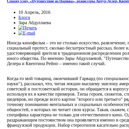
Секонд хэнд. «Путешествие из Парижа», режиссеры Артур Делер, Квен
10 Апрель, 2016
Блоги
Зара Абдуллаева
Иногда кинофильм – это не столько искусство, развлечение,
социальный протест, сколько бесхитростный рассказ, более 
удостоверяющий зрителя в традиционном распределении рол
иного общества. По мнению Зары Абдуллаевой, "Путешеств
Делера и Квентина Рейно – именно такой случай.
Когда-то мой товарищ, окончивший Гарвард (по специально
науки"), рассказал, что, читая лекции высшему эшелону аме
советской и постсоветской истории, он обращается к корпус
используя их в качестве примеров. Типы героев, сюжетов, ст
шедевров, но прежде всего картин "второго или третьего" ря
точному пониманию ментальных и социальных особенностей 
общностей, о которых он читает свои курсы. Такая, скажем,
специфика характерна не только для отечественного кино. О
раздражающим постоянством она проявляется именно в сред
французской продукции. Набор стереотипов касательно рас