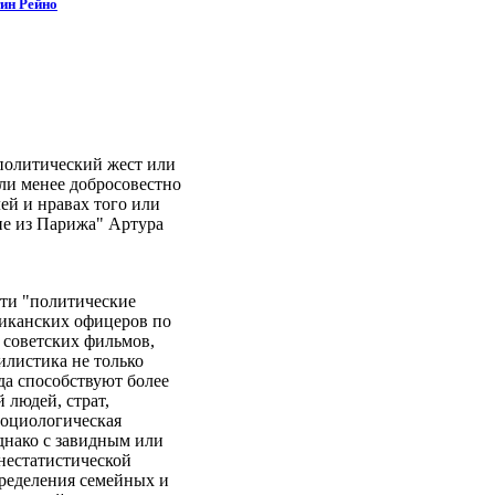
тин Рейно
 политический жест или
или менее добросовестно
ей и нравах того или
ие из Парижа" Артура
сти "политические
риканских офицеров по
у советских фильмов,
илистика не только
да способствуют более
людей, страт,
 социологическая
днако с завидным или
нестатистической
пределения семейных и