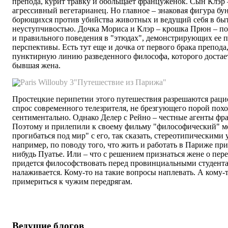
препода, курит травку и обольщает француженок. Сын Клэр 
агрессивный вегетарианец. Но главное – знаковая фигура бу
борющихся против убийства животных и ведущий себя в бы
неуступчивостью. Дочка Мориса и Клэр – крошка Прюн – по
и правильного поведения в "этюдах", демонстрирующих ее 
перспективы. Есть тут еще и дочка от первого брака препод
пунктирную линию разведенного философа, которого достает
бывшая жена.
"Путешествие из Парижа"
Простецкие перипетии этого путешествия разрешаются раци
спрос современного телезрителя, не брезгующего порой пох
сентиментально. Однако Делер с Рейно – честные агенты фра
Поэтому и прилепили к своему фильму "философический" мес
прогибаться под мир" с его, так сказать, стереотипическими
например, по поводу того, что жить и работать в Париже при
нибудь Пуатье. Или – что с решением признаться жене о перев
придется философствовать перед провинциальными студентам
налаживается. Кому-то на такие вопросы наплевать. А кому-
примериться к чужим передрягам.
Ведущие блогов