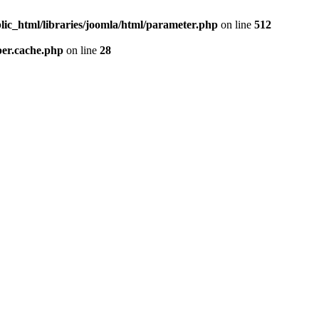
lic_html/libraries/joomla/html/parameter.php
on line
512
per.cache.php
on line
28