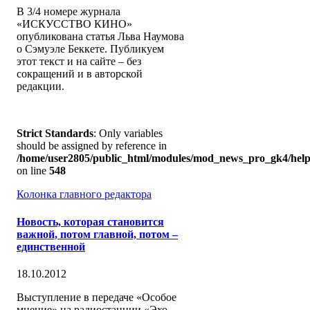
В 3/4 номере журнала
«ИСКУССТВО КИНО»
опубликована статья Льва Наумова
о Сэмуэле Беккете. Публикуем
этот текст и на сайте – без
сокращений и в авторской
редакции.
Strict Standards
: Only variables
should be assigned by reference in
/home/user2805/public_html/modules/mod_news_pro_gk4/help
on line
548
Колонка главного редактора
Новость, которая становится
важной, потом главной, потом –
единственной
18.10.2012
Выступление в передаче «Особое
мнение» на радиостанции «Эхо