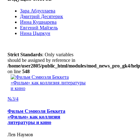
Зара Абдуллаева
Дмитрий Десятерик
Инна Кушнарева
Евгений Майзель
Нина Цыркун
Strict Standards
: Only variables
should be assigned by reference in
/home/user2805/public_html/modules/mod_news_pro_gk4/help
on line
548
№3/4
Фильм Сэмюэля Беккета
«Фильм» как коллизия
литературы и кино
Лев Наумов