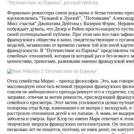
"Путешествие из Парижа", русский
трейлер
Формально режиссеры сняли роуд-муви и беззастенчиво приз
вдохновлялись "Тельмой и Луизой", "Потомками" Александ
Мисс счастья" Джонатана Дейтона с Валерии Фэрис. Неравн
побуждает думать, что Делер и Рейно просто-напросто пустил
своей потенциальной публике. При этом они все-таки зафик
французского общества и кино, свидетельствующие о пугаю
моделей, независимо от времени съемок той или иной карти
французскости. В "Путешествии из Парижа" представлена ти
семейных отношений, которая (в который раз и без всякого з
ценностями, тревогами, развязками именно французской яче
"Путешествие из Парижа"
Отец семейства Морис – препод философии. Это, как говори
массовидную ипостась великой традиции французских филос
совсем не амбициозного препода ревнует его к студентке, с
заправке, отвечая за мотив ревности, преследующий француз
семейного просмотра. Этот мотив усиливается целью путеше
похороны отца Клэр, изменившего ее матери с молодухой, и 
расстроило отношения детей к их папаше. А мама, не выдерж
заболела и умерла. Брат Клэр по имени Марк отвечает в это
творческие запросы французских интеллектуалов. Он писате
несколько лет не пишется, поэтому, не имея денег, он кантуе