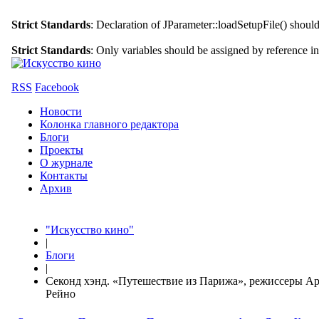
Strict Standards
: Declaration of JParameter::loadSetupFile() shoul
Strict Standards
: Only variables should be assigned by reference i
RSS
Facebook
Новости
Колонка главного редактора
Блоги
Проекты
О журнале
Контакты
Архив
"Искусство кино"
|
Блоги
|
Секонд хэнд. «Путешествие из Парижа», режиссеры Ар
Рейно