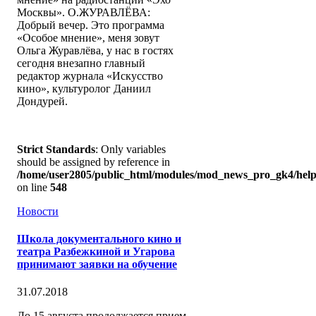
Москвы». О.ЖУРАВЛЁВА:
Добрый вечер. Это программа
«Особое мнение», меня зовут
Ольга Журавлёва, у нас в гостях
сегодня внезапно главный
редактор журнала «Искусство
кино», культуролог Даниил
Дондурей.
Strict Standards
: Only variables
should be assigned by reference in
/home/user2805/public_html/modules/mod_news_pro_gk4/help
on line
548
Новости
Школа документального кино и
театра Разбежкиной и Угарова
принимают заявки на обучение
31.07.2018
До 15 августа продолжается прием