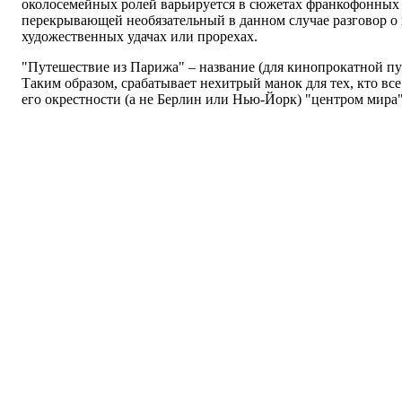
околосемейных ролей варьируется в сюжетах франкофонных 
перекрывающей необязательный в данном случае разговор о
художественных удачах или прорехах.
"Путешествие из Парижа" – название (для кинопрокатной пу
Таким образом, срабатывает нехитрый манок для тех, кто вс
его окрестности (а не Берлин или Нью-Йорк) "центром мира"