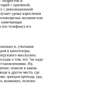
– подросток и
нтарей с причиной,
ту с революционной
лучает уроки взросления
половозрелые желания или
а, намечающая
 (по телефону) его
онально и, учитывая
одом в кинотеатры,
нцузского масскульта.
седж о том, что "не надо
 установлениями. Ну,
ятнее, нежели в каком-
оде в другое место, где
и, эрекция препода, ура,
то, возможно, полезно