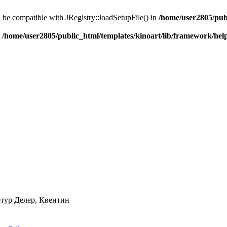
d be compatible with JRegistry::loadSetupFile() in
/home/user2805/pub
n
/home/user2805/public_html/templates/kinoart/lib/framework/hel
тур Делер, Квентин