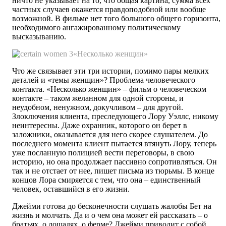
ничто не указывает на то, что общая картина, сумма всех
частных случаев окажется правдоподобной или вообще
возможной. В фильме нет того большого общего горизонта,
необходимого ангажированному политическому
высказыванию.
«Несколько женщин»
Что же связывает эти три истории, помимо пары мелких
деталей и «темы женщин»? Проблема человеческого
контакта. «Несколько женщин» – фильм о человеческом
контакте – таком желанном для одной стороны, и
неудобном, ненужном, докучливом – для другой.
Злоключения клиента, преследующего Лору Уэллс, никому
неинтересны. Даже охранник, которого он берет в
заложники, оказывается для него скорее слушателем. До
последнего момента клиент пытается втянуть Лору, теперь
уже посланную полицией вести переговоры, в свою
историю, но она продолжает пассивно сопротивляться. Он
так и не отстает от нее, пишет письма из тюрьмы. В конце
концов Лора смиряется с тем, что она – единственный
человек, оставшийся в его жизни.
Джейми готова до бесконечности слушать жалобы Бет на
жизнь и молчать. Да и о чем она может ей рассказать – о
братьях, о лошадях, о ферме? Джейми приводит с собой