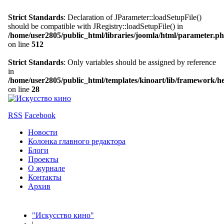
Strict Standards
: Declaration of JParameter::loadSetupFile()
should be compatible with JRegistry::loadSetupFile() in
/home/user2805/public_html/libraries/joomla/html/parameter.p
on line
512
Strict Standards
: Only variables should be assigned by reference
in
/home/user2805/public_html/templates/kinoart/lib/framework/h
on line
28
RSS
Facebook
Новости
Колонка главного редактора
Блоги
Проекты
О журнале
Контакты
Архив
"Искусство кино"