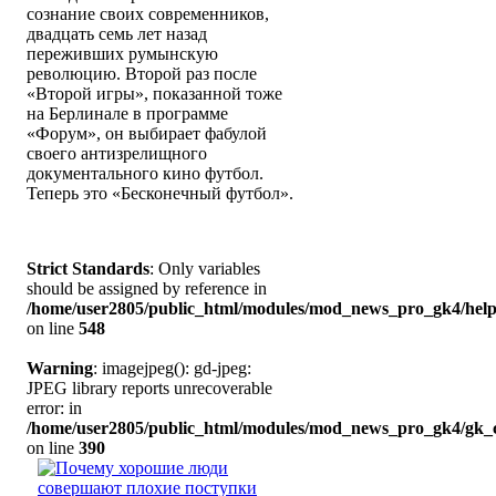
сознание своих современников,
двадцать семь лет назад
переживших румынскую
революцию. Второй раз после
«Второй игры», показанной тоже
на Берлинале в программе
«Форум», он выбирает фабулой
своего антизрелищного
документального кино футбол.
Теперь это «Бесконечный футбол».
Strict Standards
: Only variables
should be assigned by reference in
/home/user2805/public_html/modules/mod_news_pro_gk4/help
on line
548
Warning
: imagejpeg(): gd-jpeg:
JPEG library reports unrecoverable
error: in
/home/user2805/public_html/modules/mod_news_pro_gk4/gk_c
on line
390