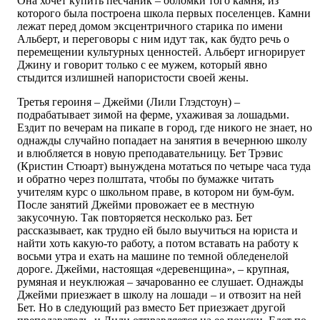
Она хочет купить песчаник – обломки того камня, из
которого была построена школа первых поселенцев. Камни
лежат перед домом эксцентричного старика по имени
Альберт, и переговоры с ним идут так, как будто речь о
перемещении культурных ценностей. Альберт игнорирует
Джину и говорит только с ее мужем, который явно
стыдится излишней напористости своей жены.
Третья героиня – Джейми (Лили Глэдстоун) –
подрабатывает зимой на ферме, ухаживая за лошадьми.
Ездит по вечерам на пикапе в город, где никого не знает, но
однажды случайно попадает на занятия в вечернюю школу
и влюбляется в новую преподавательницу. Бет Трэвис
(Кристин Стюарт) вынуждена мотаться по четыре часа туда
и обратно через полштата, чтобы по бумажке читать
учителям курс о школьном праве, в котором ни бум-бум.
После занятий Джейми провожает ее в местную
закусочную. Так повторяется несколько раз. Бет
рассказывает, как трудно ей было выучиться на юриста и
найти хоть какую-то работу, а потом вставать на работу к
восьми утра и ехать на машине по темной обледенелой
дороге. Джейми, настоящая «деревенщина», – крупная,
румяная и неуклюжая – зачарованно ее слушает. Однажды
Джейми приезжает в школу на лошади – и отвозит на ней
Бет. Но в следующий раз вместо Бет приезжает другой