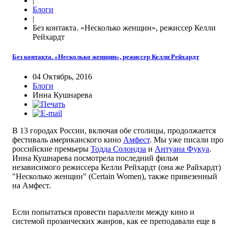
|
Блоги
|
Без контакта. «Несколько женщин», режиссер Келли
Рейхардт
Без контакта. «Несколько женщин», режиссер Келли Рейхардт
04 Октябрь, 2016
Блоги
Инна Кушнарева
В 13 городах России, включая обе столицы, продолжается
фестиваль американского кино
Амфест
. Мы уже писали про
российские премьеры
Тодда Солондза
и
Антуана Фукуа
.
Инна Кушнарева посмотрела последний фильм
независимого режиссера Келли Рейхардт (она же Райхардт)
"Несколько женщин" (Certain Women), также привезенный
на Амфест.
Если попытаться провести параллели между кино и
системой прозаических жанров, как ее преподавали еще в