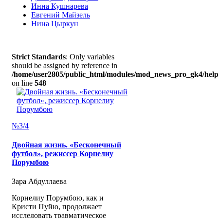
Инна Кушнарева
Евгений Майзель
Нина Цыркун
Strict Standards
: Only variables
should be assigned by reference in
/home/user2805/public_html/modules/mod_news_pro_gk4/help
on line
548
№3/4
Двойная жизнь. «Бесконечный
футбол», режиссер Корнелиу
Порумбою
Зара Абдуллаева
Корнелиу Порумбою, как и
Кристи Пуйю, продолжает
исследовать травматическое