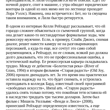
преподаватель, и Лили отправляется на ее поиски. Едет по
ночной дороге, спит в машине, с утра обходит юридические
конторы (в одной из них мимо нее по лестнице проходит
Лора Уэллс). Наконец, она встречается с Бет, но та смущена
таким вниманием, и Лили быстро ретируется.
В одном из интервью Келли Рейхардт рассказывает, что ей
гораздо сложнее объясниться со съемочной группой, когда
она делает какие-то нестандартные формальные ходы, чем
режиссеру-мужчине. Если, к примеру, Спайк Джонз, снимая
диалог, решит навести камеру не на разговаривающих
персонажей, а куда-то еще, все сочтут это само собой
разумеющимся, а Рейхардт, по ее словам, всякий раз должна
долго доказывать, что это не профессиональная ошибка, а
эстетический выбор. Ее режиссерская карьера складывалась
трудно. Между ее дебютом «Болотистая река» (River of
Grass, 1994) и вторым фильмом «Старая радость» (Old Joy,
2006) прошло двенадцать лет. За это время она практически
оставила надежду на то, что будет снимать, и устроилась
преподавать в колледж Бард, известный своей программой
«свободных искусств», liberal arts. «Старую радость»
удалось снять только потому, что покойная тетя оставила ей
в наследство тридцать три тысячи долларов. Затем был
фильм с Мишель Уилльямс «Венди и Люси» (2008),
принесший Рейхардт определенную известность, а еще