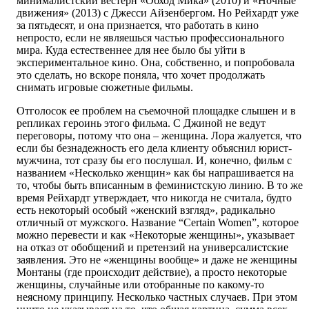
минималистский вестерн «Обход Мика» (2010) и «Ночные
движения» (2013) с Джесси Айзенбергом. Но Рейхардт уже
за пятьдесят, и она признается, что работать в кино
непросто, если не являешься частью профессионального
мира. Куда естественнее для нее было бы уйти в
экспериментальное кино. Она, собственно, и попробовала
это сделать, но вскоре поняла, что хочет продолжать
снимать игровые сюжетные фильмы.
Отголосок ее проблем на съемочной площадке слышен и в
репликах героинь этого фильма. С Джиной не ведут
переговоры, потому что она – женщина. Лора жалуется, что
если бы безнадежность его дела клиенту объяснил юрист-
мужчина, тот сразу бы его послушал. И, конечно, фильм с
названием «Несколько женщин» как бы напрашивается на
то, чтобы быть вписанным в феминистскую линию. В то же
время Рейхардт утверждает, что никогда не считала, будто
есть некоторый особый «женский взгляд», радикально
отличный от мужского. Название “Certain Women”, которое
можно перевести и как «Некоторые женщины», указывает
на отказ от обобщений и претензий на универсалистские
заявления. Это не «женщины вообще» и даже не женщины
Монтаны (где происходит действие), а просто некоторые
женщины, случайные или отобранные по какому-то
неясному принципу. Несколько частных случаев. При этом