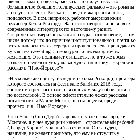
школе – роман, повесть, рассказ, – то получится, что
большинство больших голливудских фильмов – это романы,
артхаус – повести. Рассказы – редкий жанр, хотя иногда
попадается. В нем, например, работает американский
режиссер Келли Рейхардт. Жанр этот непрост и не во всех
современных литературах по-настоящему развит.
Современная американская литература – исключение, в том
числе потому что по причине институциональной: почти во
всех университетах с середины прошлого века преподаются
курсы creativewriting, литературного письма для всех
желающих. Это поднимает стандарты, но в то же время
создает определенную, узнаваемую стилистику – «крепкий
рассказ в “Нью-Йоркере”».
«Несколько женщин», последний фильм Рейхардт, премьера
которого состоялась на фестивале Sundance 2016 года,
состоит из трех рассказов, связанных между собой, хотя и
по касательной. В основе действительно лежат рассказы
писательницы Майли Мелой, печатающейся, среди
прочего, и в «Нью-Йоркере».
Лора Уэллс (Лора Дерн) – адвокат в маленьком городке в
Монтане, и у нее дурацкий клиент – строительный рабочий
(Джаред Хэррис), упавший со стропил. Он зануден,
навязчив, не желает понимать, что ему не отсудить у