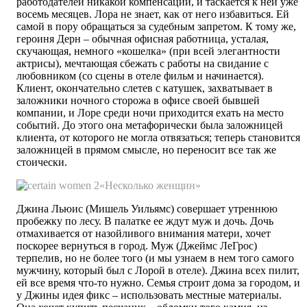
работодателей никакой компенсации, и таскается к ней уже
восемь месяцев. Лора не знает, как от него избавиться. Ей
самой в пору обращаться за судебным запретом. К тому же,
героиня Дерн – обычная офисная работница, усталая,
скучающая, немного «кошелка» (при всей элегантности
актрисы), мечтающая сбежать с работы на свидание с
любовником (со сцены в отеле фильм и начинается).
Клиент, окончательно слетев с катушек, захватывает в
заложники ночного сторожа в офисе своей бывшей
компании, и Лоре среди ночи приходится ехать на место
событий. До этого она метафорически была заложницей
клиента, от которого не могла отвязаться; теперь становится
заложницей в прямом смысле, но переносит все так же
стоически.
«Несколько женщин»
Джина Льюис (Мишель Уильямс) совершает утреннюю
пробежку по лесу. В палатке ее ждут муж и дочь. Дочь
отмахивается от назойливого внимания матери, хочет
поскорее вернуться в город. Муж (Джеймс ЛеГрос)
терпелив, но не более того (и мы узнаем в нем того самого
мужчину, который был с Лорой в отеле). Джина всех пилит,
ей все время что-то нужно. Семья строит дома за городом, и
у Джины идея фикс – использовать местные материалы.