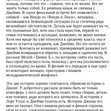
лошадь, потому что это – главное, что в ее жизни. Бет же
занята только собой. Ее решения никак не связаны с
Джейми. В сцене финальной встречи Бет появляется с
собакой – как Венди из «Венди и Люси», женщина,
оказавшаяся в безвыходной ситуации из-за стечения ряда
мельчайших обстоятельств. Деталь как будто намекает на то,
что положение Бет, хотя она стала юристом, первой из
семьи отучившись в колледже, возможно, не менее шаткое.
Хотя она вроде бы уже относится к среднему классу, она в
чем-то остается прекарием, как Джейми. Но это ничего не
меняет. Контакта не возникает, примиряющей развязки нет.
Джейми возвращается обратно к лошадям и одиночеству. В
рассказе Мелой «Тревис Б.», по которому снята эта часть,
был герой мужского пола, инвалид с детства (полиомиелит)
и полуиндеец по крови. В фильме его передали в еще одну
из некоторых женщин, приглушив слишком
мелодраматический конфликт.
Эти две истории хорошо сочетаются, обрамляя историю о
Джине. У добротного рассказа должна быть не только
атмосфера, у него должен быть пуант, точка сборки, деталь
или поворот, ради которого все затевалось. В историях о
Лоре Уэллс и Джейми пуанты есть. Истории Джины его
явно не хватает. Она слишком рыхлая: в финале героиня,
уйдя от всех, удовлетворенно созерцает перевезенный на