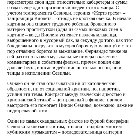
пересмотрел свои идеи относительно кабаретеры и сумел
создать еще один признанный шедевр этого жанра. С
учетом темперамента Севильи, героиня «Жертв греха» –
танцовщица Виолета – отнюдь не кроткая овечка. В начале
картины она спасает грудного ребенка, брошенного
матерью-проституткой (одна из самых шоковых сцен в
картине – когда Виолета успевает извлечь младенца,
выброшенного в мусорный бак, за секунду до того, как этот
бак должны погрузить в мусоросборочную машину) и с тех
пор отчаянно борется за выживание. Фернандес также на
сей раз использовал музыкальные номера в качестве
комментариев к событиям фильма, причем пошел еще
дальше Гоута, вписав в действие не только песни, но и
танцы в исполнении Севильи.
Однако он не стал отказываться ни от католической
образности, ни от социальной критики, но, напротив,
усилил эти темы. Контраст между языческой дикостью и
христианской этикой – центральный в фильме, причем
выстроить его помогает Нинон Севилья, возможно, даже не
подозревая об этом.
Один из самых скандальных фактов из бурной биографии
Севильи заключается в том, что она – подобно многим
кубинским музыкантам – последовательница сантерии: