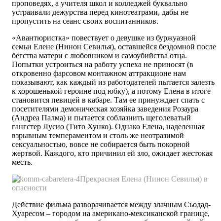
проповедях, а учителя школ и колледжей буквально
устраивали дежурства перед кинотеатрами, дабы не
пропустить на сеанс своих воспитанников.
«Авантюристка» повествует о девушке из буржуазной
семьи Елене (Нинон Севилья), оставшейся бездомной после
бегства матери с любовником и самоубийства отца.
Попытки устроиться на работу успеха не приносят (в
откровенно фарсовом монтажном аттракционе нам
показывают, как каждый из работодателей пытается залезть
к хорошенькой героине под юбку), а потому Елена в итоге
становится певицей в кабаре. Там ее принуждает спать с
посетителями демоническая хозяйка заведения Розаура
(Андреа Палма) и пытается соблазнить щеголеватый
гангстер Лусио (Тито Хунко). Однако Елена, наделенная
взрывным темпераментом и столь же неотразимой
сексуальностью, вовсе не собирается быть покорной
жертвой. Каждого, кто причинил ей зло, ожидает жестокая
месть.
Прекрасная Елена (Нинон Севилья) в
опасности
Действие фильма разворачивается между злачным Сьодад-
Хуаресом – городом на американо-мексиканской границе,