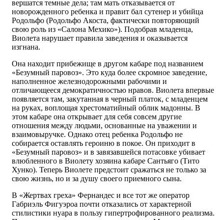
вершатся темные дела; там мать отказывается от
новорожденного ребенка и правит бал сутенер и убийца
Родольфо (Родольфо Акоста, фактически повторяющий
свою роль из «Салона Мехико»). Подобрав младенца,
Виолета нарушает правила заведения и оказывается
изгнана.
Она находит прибежище в другом кабаре под названием
«Безумный паровоз». Это куда более скромное заведение,
наполненное железнодорожными рабочими и
отличающееся демократичностью нравов. Виолета впервые
появляется там, закутанная в черный платок, с младенцем
на руках, воплощая хрестоматийный облик мадонны. В
этом кабаре она открывает для себя совсем другие
отношения между людьми, основанные на уважении и
взаимовыручке. Однако отец ребенка Родольфо не
собирается оставлять героиню в покое. Он приходит в
«Безумный паровоз» и в завязавшейся потасовке убивает
влюбленного в Виолету хозяина кабаре Сантьяго (Тито
Хунко). Теперь Виолете предстоит сражаться не только за
свою жизнь, но и за душу своего приемного сына.
В «Жертвах греха» Фернандес и все тот же оператор
Габриэль Фигуэроа почти отказались от характерной
стилистики нуара в пользу гипертрофированного реализма.