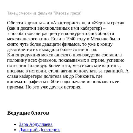
Танец смерти из фильма "Жертвы греха"
Обе эти картины – и «Авантюристка», и «Жертвы греха»
(как и десятки вдохновленных ими кабаретер)
–
способствовали расцвету и конкурентоспособности
мексиканского кино. Если в 1940 году в Мексике было
снято чуть более двадцати фильмов, то уже к концу
десятилетия их выходило более сотни в год.
Кинопродукция мексиканского производства составила
половину всех фильмов, показывамых в стране, успешно
потеснив Голливуд. Более того, мексиканские картины,
впервые в истории, стали активно покупать за границей. А
слава кабаретеры долетела аж до Гонконга, где
кинематографисты в 60-е годы начали использовать ее
приемы. Но это уже другая история.
Ведущие блогов
Зара Абдуллаева
Дмитрий Десятерик