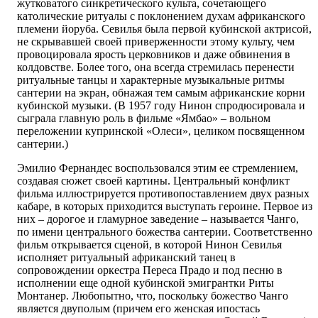
жутковатого синкретического культа, сочетающего
католические ритуалы с поклонением духам африканского
племени йоруба. Севилья была первой кубинской актрисой,
не скрывавшей своей приверженности этому культу, чем
провоцировала ярость церковников и даже обвинения в
колдовстве. Более того, она всегда стремилась перенести
ритуальные танцы и характерные музыкальные ритмы
сантерии на экран, обнажая тем самым африканские корни
кубинской музыки. (В 1957 году Нинон спродюсировала и
сыграла главную роль в фильме «Ямбао» – вольном
переложении купринской «Олеси», целиком посвященном
сантерии.)
Эмилио Фернандес воспользовался этим ее стремлением,
создавая сюжет своей картины. Центральный конфликт
фильма иллюстрируется противопоставлением двух разных
кабаре, в которых приходится выступать героине. Первое из
них – дорогое и гламурное заведение – называется Чанго,
по имени центрального божества сантерии. Соответственно
фильм открывается сценой, в которой Нинон Севилья
исполняет ритуальный африканский танец в
сопровождении оркестра Переса Прадо и под песню в
исполнении еще одной кубинской эмигрантки Риты
Монтанер. Любопытно, что, поскольку божество Чанго
является двуполым (причем его женская ипостась