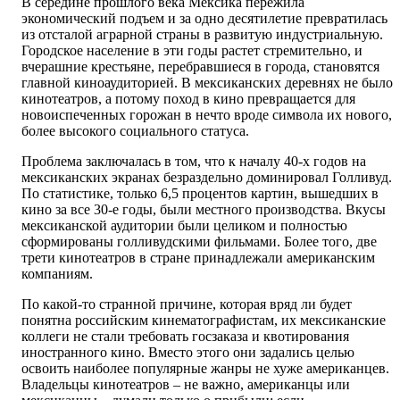
В середине прошлого века Мексика пережила
экономический подъем и за одно десятилетие превратилась
из отсталой аграрной страны в развитую индустриальную.
Городское население в эти годы растет стремительно, и
вчерашние крестьяне, перебравшиеся в города, становятся
главной киноаудиторией. В мексиканских деревнях не было
кинотеатров, а потому поход в кино превращается для
новоиспеченных горожан в нечто вроде символа их нового,
более высокого социального статуса.
Проблема заключалась в том, что к началу 40-х годов на
мексиканских экранах безраздельно доминировал Голливуд.
По статистике, только 6,5 процентов картин, вышедших в
кино за все 30-е годы, были местного производства. Вкусы
мексиканской аудитории были целиком и полностью
сформированы голливудскими фильмами. Более того, две
трети кинотеатров в стране принадлежали американским
компаниям.
По какой-то странной причине, которая вряд ли будет
понятна российским кинематографистам, их мексиканские
коллеги не стали требовать госзаказа и квотирования
иностранного кино. Вместо этого они задались целью
освоить наиболее популярные жанры не хуже американцев.
Владельцы кинотеатров – не важно, американцы или