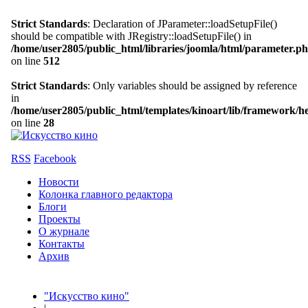
Strict Standards
: Declaration of JParameter::loadSetupFile()
should be compatible with JRegistry::loadSetupFile() in
/home/user2805/public_html/libraries/joomla/html/parameter.p
on line
512
Strict Standards
: Only variables should be assigned by reference
in
/home/user2805/public_html/templates/kinoart/lib/framework/h
on line
28
RSS
Facebook
Новости
Колонка главного редактора
Блоги
Проекты
О журнале
Контакты
Архив
"Искусство кино"