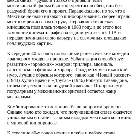
мексиканцы – думали только о прибыли; если
мексиканский фильм был конкурентоспособен, они без
раздумий брали его в прокат. Парадоксально, но то, что в
Мексике не было никакого кинообразования, скорее играло
местным режиссерам на руку. Первая мексиканская
киношкола появилась только в 1963 году, а до этого все
тамошние кинематографисты ездили учиться в США и
нередко начинали свою карьеру на съемочных площадках
голливудских картин.
К середине 40-х годов популярные ранее сельские комедии
«ранчерос» уходят в прошлое. Урбанизация способствует
развитию «городских» жанров: триллера, мюзикла,
гангстерского фильма и хоррора. Рождается мексиканский
нуар, лучшие образцы которого, такие как «Новый рассвет»
(1943) Хулио Брачо и «Другая» (1946) Роберто Гавальдона,
ничем не уступят голливудской классике. По-прежнему
популярным у мексиканских зрителей остается жанр
мелодрамы.
Комбинирование этих жанров было вопросом времени.
Однако мало кто ожидал, что получившийся сплав окажется
уникальным и станет главным вкладом мексиканского кино
в мировой кинопроцесс.
К середине 40-х годов ночные клубы и кабаре стали