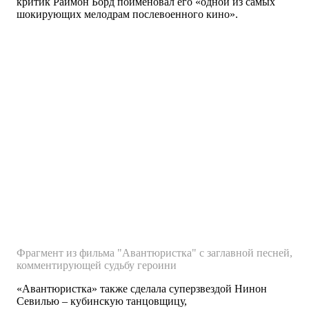
критик Раймон Борд поименовал его «одной из самых
шокирующих мелодрам послевоенного кино».
Фрагмент из фильма "Авантюристка" с заглавной песней,
комментирующей судьбу героини
«Авантюристка» также сделала суперзвездой Нинон
Севилью – кубинскую танцовщицу,