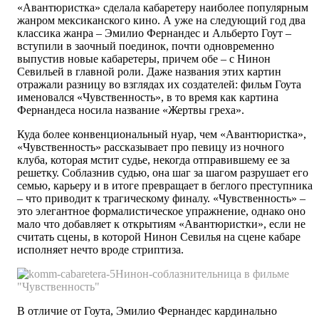
«Авантюристка» сделала кабаретеру наиболее популярным
жанром мексиканского кино. А уже на следующий год два
классика жанра – Эмилио Фернандес и Альберто Гоут –
вступили в заочный поединок, почти одновременно
выпустив новые кабаретеры, причем обе – с Нинон
Севильей в главной роли. Даже названия этих картин
отражали разницу во взглядах их создателей: фильм Гоута
именовался «Чувственность», в то время как картина
Фернандеса носила название «Жертвы греха».
Куда более конвенциональный нуар, чем «Авантюристка»,
«Чувственность» рассказывает про певицу из ночного
клуба, которая мстит судье, некогда отправившему ее за
решетку. Соблазнив судью, она шаг за шагом разрушает его
семью, карьеру и в итоге превращает в беглого преступника
– что приводит к трагическому финалу. «Чувственность» –
это элегантное формалистическое упражнение, однако оно
мало что добавляет к открытиям «Авантюристки», если не
считать сцены, в которой Нинон Севилья на сцене кабаре
исполняет нечто вроде стриптиза.
Нинон-соблазнительница в фильме
"Чувственность"
В отличие от Гоута, Эмилио Фернандес кардинально