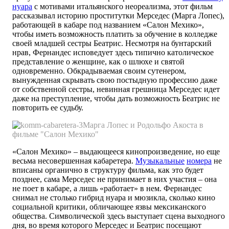
нуара
с мотивами итальянского неореализма, этот фильм
рассказывал историю проститутки Мерседес (Марга Лопес),
работающей в кабаре под названием «Салон Мехико»,
чтобы иметь возможность платить за обучение в колледже
своей младшей сестры Беатрис. Несмотря на бунтарский
нрав, Фернандес исповедует здесь типично католическое
представление о женщине, как о шлюхе и святой
одновременно. Обкрадываемая своим сутенером,
вынужденная скрывать свою постыдную профессию даже
от собственной сестры, невинная грешница Мерседес идет
даже на преступление, чтобы дать возможность Беатрис не
повторить ее судьбу.
Марга Лопес и Родольфо Акоста в
фильме "Салон Мехико"
«Салон Мехико» – выдающееся кинопроизведение, но еще
весьма несовершенная кабаретера.
Музыкальные
номера
не
вписаны органично в структуру фильма, как это будет
позднее, сама Мерседес не принимает в них участия – она
не поет в кабаре, а лишь «работает» в нем. Фернандес
снимал не столько гибрид нуара и мюзикла, сколько кино
социальной критики, обличающее язвы мексиканского
общества. Символической здесь выступает сцена выходного
дня, во время которого Мерседес и Беатрис посещают