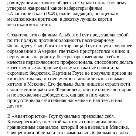
равнодушия жестокого общества. Однако по-настоящему
утвердил жанровый канон кабаретеры фильм
«Авантюристка» (1949), ныне входящий, по оценкам
мексиканских критиков, в десятку лучших картин
мексиканского кино.
Создатель этого фильма Альберто Гоут представлял собой
почти полную противоположность пассионарному
Фернандесу. Сын богатого торговца, Гоут получил хорошее
образование в Америке, где также пристрастился к кино и,
вернувшись на родину, быстро зарекомендовал себя в
качестве первоклассного профессионала, способного делать
качественные жанровые фильмы в сжатые сроки и на
скромных бюджетах. Картины Гоута не получали призов на
кинофестивалях, но неизменно становились кассовыми
хитами в Мексике. Его фильмы были лишены страстности,
свойственной работам Фернандеса, они не обличали порок
и не восхваляли добродетель, однако в них часто
присутствовала язвительная насмешка и над тем, и над
другим.
В «Авантюристке» Гоут буквально превзошел себя.
Коммерческий успех этой картины сопоставим лишь с
грандиозным скандалом, который она вызвала в Мексике.
Священники обличали этот «аморальный фильм» в своих