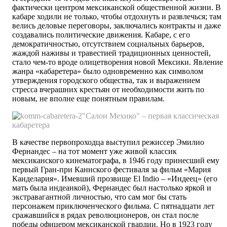
фактически центром мексиканской общественной жизни. В
кабаре ходили не только, чтобы отдохнуть и развлечься; там
велись деловые переговоры, заключались контракты и даже
создавались политические движения. Кабаре, с его
демократичностью, отсутствием социальных барьеров,
жаждой наживы и травестией традиционных ценностей,
стало чем-то вроде олицетворения новой Мексики. Явление
жанра «кабаретера» было одновременно как символом
утверждения городского общества, так и выражением
стресса вчерашних крестьян от необходимости жить по
новым, не вполне еще понятным правилам.
"Салон Мехико" – первая классическая
кабаретера
В качестве первопроходца выступил режиссер Эмилио
Фернандес – на тот момент уже живой классик
мексиканского кинематографа, в 1946 году принесший ему
первый Гран-при Каннского фестиваля за фильм «Мария
Канделария». Имевший прозвище El Indio – «Индеец» (его
мать была индеанкой), Фернандес был настолько яркой и
экстравагантной личностью, что сам мог бы стать
персонажем приключенческого фильма. С пятнадцати лет
сражавшийся в рядах революционеров, он стал после
победы офицером мексиканской гвардии. Но в 1923 году