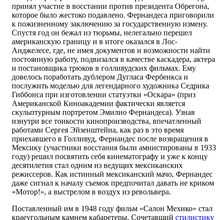
принял участие в восстании против президента Обрегона,
которое было жестоко подавлено. Фернандеса приговорили
к пожизненному заключению за государственную измену.
Спустя год он бежал из тюрьмы, нелегально перешел
американскую границу и в итоге оказался в Лос-
Анджелесе, где, не имея документов и возможности найти
постоянную работу, подвизался в качестве каскадера, актера
и постановщика трюков в голливудских фильмах. Ему
довелось поработать дублером Дугласа Фербенкса и
послужить моделью для легендарного художника Седрика
Гиббонса при изготовлении статуэтки «Оскара» (приз
Американской Киноакадемии фактически является
скульптурным портретом Эмилио Фернандеса). Узнав
изнутри все тонкости кинопроизводства, впечатленный
работами Сергея Эйзенштейна, как раз в это время
приехавшего в Голливуд, Фернандес после возвращения в
Мексику (участники восстания были амнистированы в 1933
году) решил посвятить себя кинематографу и уже к концу
десятилетия стал одним из ведущих мексиканских
режиссеров. Как истинный мексиканский мачо, Фернандес
даже сигнал к началу съемок предпочитал давать не криком
«Мотор!», а выстрелом в воздух из револьвера.
Поставленный им в 1948 году фильм «Салон Мехико» стал
краеугольным камнем кабаретеры. Сочетавший
стилистику