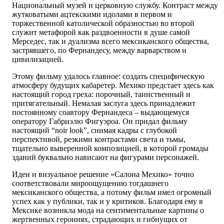
Национальный музей и церковную службу. Контраст между
жутковатыми ацтекскими идолами в первом и
торжественной католической образностью во второй
служит метафорой как раздвоенности в душе самой
Мерседес, так и дуализма всего мексиканского общества,
застрявшего, по Фернандесу, между варварством и
цивилизацией.
Этому фильму удалось главное: создать специфическую
атмосферу будущих кабаретер. Мехико предстает здесь как
настоящий город греха: порочный, таинственный и
притягательный. Немалая заслуга здесь принадлежит
постоянному соавтору Фернандеса – выдающемуся
оператору Габриэлю Фигуэроа. Он придал фильму
настоящий “noir look”, снимая кадры с глубокой
перспективой, резкими контрастами света и тьмы,
тщательно выверенной композицией, в которой громады
зданий буквально нависают на фигурами персонажей.
Идеи и визуальное решение «Салона Мехико» точно
соответствовали мироощущению тогдашнего
мексиканского общества, а потому фильм имел огромный
успех как у публики, так и у критиков. Благодаря ему в
Мексике возникла мода на сентиментальные картины о
жертвенных героинях, страдающих и гибнущих от