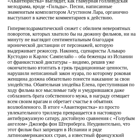
«Авантюристка» выглядит, как гламурная голливудская
мелодрама, вроде «Гильды». Песни, написанные
знаменитым композитором Агустином Лара, органично
выступают в качестве комментариев к действию.
Гипермелодраматический сюжет с обилием невероятных
поворотов, которых хватило бы на дюжину фильмов, ни на
минуту не выглядит сентиментальным благодаря
иронической дистанции от персонажей, которую
выдерживает режиссер. Наконец, сценаристы Альваро
Кустодио и Карлос Сампелайо – оба беженцы из Испании
от франкистской диктатуры – видимо, решив уже
окончательно втоптать в грязь традиционные ценности,
нарушили неписанный закон нуара, по которому роковая
женщина должна обязательно понести наказание за свои
злодейства. Обаятельная злодейка Елена, преступившая по
ходу фильма все мыслимые табу и умудрившаяся даже
соблазнить брата собственного мужа, в награду отмщает
всем своим врагам и обретает счастье в объятиях
возлюбленного. В итоге «Авантюристка» из просто
увлекательного триллера превращается в настоящую
антибуржуазную сатиру, достойную сравнения с «Голубым
ангелом» Джозефа фон Штернберга. Неудивительно, что
этот фильм был запрещен в Испании и ряде
латиноамериканских стран, а известный французский