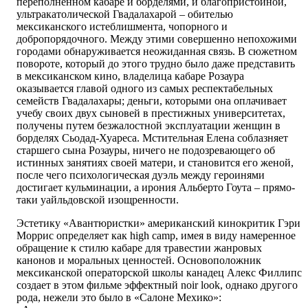
переполненном кабаре и борделями, и благопристойной,
ультракатолической Гвадалахарой – обителью
мексиканского истеблишмента, чопорного и
добропорядочного. Между этими совершенно непохожими
городами обнаруживается неожиданная связь. В сюжетном
повороте, который до этого трудно было даже представить
в мексиканском кино, владелица кабаре Розаура
оказывается главой одного из самых респектабельных
семейств Гвадалахары; деньги, которыми она оплачивает
учебу своих двух сыновей в престижных университетах,
получены путем безжалостной эксплуатации женщин в
борделях Сьодад-Хуареса. Мстительная Елена соблазняет
старшего сына Розауры, ничего не подозревающего об
истинных занятиях своей матери, и становится его женой,
после чего психологическая дуэль между героинями
достигает кульминации, а ирония Альберто Гоута – прямо-
таки уайльдовской изощренности.
Эстетику «Авантюристки» американский кинокритик Гэри
Моррис определяет как high camp, имея в виду намеренное
обращение к стилю кабаре для травестии жанровых
канонов и моральных ценностей. Основоположник
мексиканской операторской школы канадец Алекс Филлипс
создает в этом фильме эффектный noir look, однако другого
рода, нежели это было в «Салоне Мехико»: