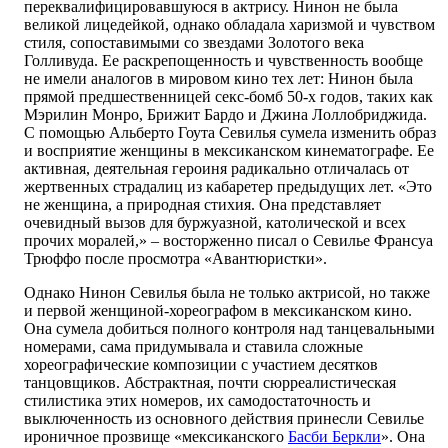
переквалифицировавшуюся в актрису. Нинон не была
великой лицедейкой, однако обладала харизмой и чувством
стиля, сопоставимыми со звездами Золотого века
Голливуда. Ее раскрепощенность и чувственность вообще
не имели аналогов в мировом кино тех лет: Нинон была
прямой предшественницей секс-бомб 50-х годов, таких как
Мэрилин Монро, Брижит Бардо и Джина Лоллобриджида.
С помощью Альберто Гоута Севилья сумела изменить образ
и восприятие женщины в мексиканском кинематографе. Ее
активная, деятельная героиня радикально отличалась от
жертвенных страдалиц из кабаретер предыдущих лет. «Это
не женщина, а природная стихия. Она представляет
очевидный вызов для буржуазной, католической и всех
прочих моралей,» – восторженно писал о Севилье Франсуа
Трюффо после просмотра «Авантюристки».
Однако Нинон Севилья была не только актрисой, но также
и первой женщиной-хореографом в мексиканском кино.
Она сумела добиться полного контроля над танцевальными
номерами, сама придумывала и ставила сложные
хореографические композиции с участием десятков
танцовщиков. Абстрактная, почти сюрреалистическая
стилистика этих номеров, их самодостаточность и
выключенность из основного действия принесли Севилье
ироничное прозвище «мексиканского
Басби Беркли
». Она