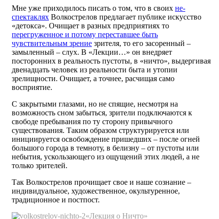
Мне уже приходилось писать о том, что в своих
не-
спектаклях
Волкострелов предлагает публике искусство
«детокса». Очищает в разных предприятиях то
перегруженное и потому переставшее быть
чувствительным зрение
зрителя, то его засоренный –
замыленный – слух. В «Лекции…» он внедряет
посторонних в реальность пустоты, в «ничто», выдергивая
двенадцать человек из реальности быта и утопии
зрелищности. Очищает, а точнее, расчищая само
восприятие.
С закрытыми глазами, но не спящие, несмотря на
возможность сном забыться, зрители подключаются к
свободе пребывания по ту сторону привычного
существования. Таким образом структурируется или
инициируется освобождение пришедших – после огней
большого города в темноту, в белизну – от пустоты или
небытия, ускользающего из ощущений этих людей, а не
только зрителей.
Так Волкострелов прочищает свое и наше сознание –
индивидуальное, художественное, окультуренное,
традиционное и постпост.
«Лекция о Ничто»