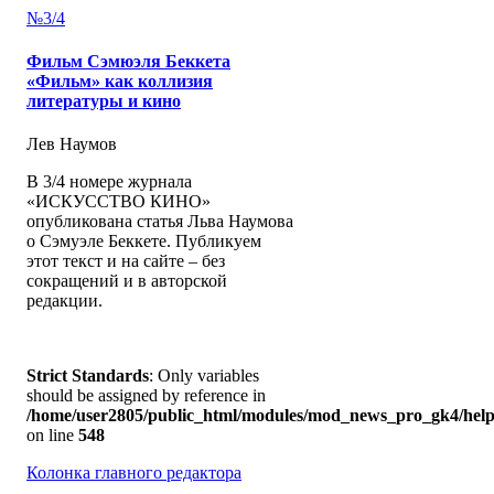
№3/4
Фильм Сэмюэля Беккета
«Фильм» как коллизия
литературы и кино
Лев Наумов
В 3/4 номере журнала
«ИСКУССТВО КИНО»
опубликована статья Льва Наумова
о Сэмуэле Беккете. Публикуем
этот текст и на сайте – без
сокращений и в авторской
редакции.
Strict Standards
: Only variables
should be assigned by reference in
/home/user2805/public_html/modules/mod_news_pro_gk4/help
on line
548
Колонка главного редактора