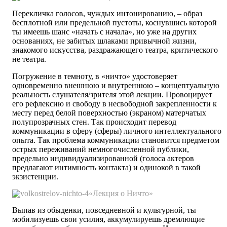
Перекличка голосов, чуждых интонированию, – образ
бесплотной или предельной пустоты, коснувшись которой
ты имеешь шанс «начать с начала», но уже на других
основаниях, не забитых шлаками привычной жизни,
знакомого искусства, раздражающего театра, критического
не театра.
Погружение в темноту, в «ничто» удостоверяет
одновременно внешнюю и внутреннюю – концептуальную
реальность слушателя/зрителя этой лекции. Провоцирует
его рефлексию и свободу в несвободной закрепленности к
месту перед белой поверхностью (экраном) матерчатых
полупрозрачных стен. Так происходит перевод
коммуникации в сферу (сферы) личного интеллектуального
опыта. Так проблема коммуникации становится предметом
острых переживаний немногочисленной публики,
предельно индивидуализированной (голоса актеров
предлагают интимность контакта) и одинокой в такой
экзистенции.
«Лекция о Ничто»
Выпав из обыденки, повседневной и культурной, ты
мобилизуешь свои усилия, аккумулируешь дремлющие