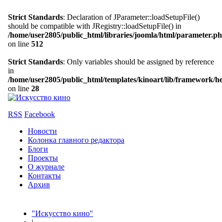
Strict Standards
: Declaration of JParameter::loadSetupFile()
should be compatible with JRegistry::loadSetupFile() in
/home/user2805/public_html/libraries/joomla/html/parameter.p
on line
512
Strict Standards
: Only variables should be assigned by reference
in
/home/user2805/public_html/templates/kinoart/lib/framework/h
on line
28
RSS
Facebook
Новости
Колонка главного редактора
Блоги
Проекты
О журнале
Контакты
Архив
"Искусство кино"