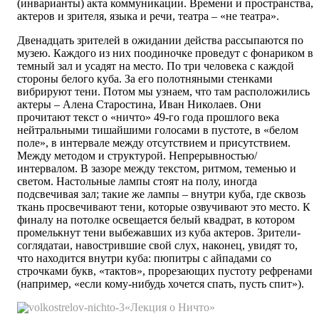
(инварианты) акта коммуникации. Времени и пространства,
актеров и зрителя, языка и речи, театра – «не театра».
Двенадцать зрителей в ожидании действа рассыпаются по
музею. Каждого из них поодиночке проведут с фонариком в
темный зал и усадят на место. По три человека с каждой
стороны белого куба. За его полотняными стенками
вибрируют тени. Потом мы узнаем, что там расположились
актеры – Алена Старостина, Иван Николаев. Они
прочитают текст о «ничто» 49-го года прошлого века
нейтральными тишайшими голосами в пустоте, в «белом
поле», в интервале между отсутствием и присутствием.
Между методом и структурой. Непрерывностью/
интервалом. В зазоре между текстом, ритмом, теменью и
светом. Настольные лампы стоят на полу, иногда
подсвечивая зал; такие же лампы – внутри куба, где сквозь
ткань просвечивают тени, которые озвучивают это место. К
финалу на потолке освещается белый квадрат, в котором
промелькнут тени выбежавших из куба актеров. Зрители-
соглядатаи, навострившие свой слух, наконец, увидят то,
что находится внутри куба: пюпитры с айпадами со
строчками букв, «тактов», прорезающих пустоту рефренами
(например, «если кому-нибудь хочется спать, пусть спит»).
«Лекция о Ничто»