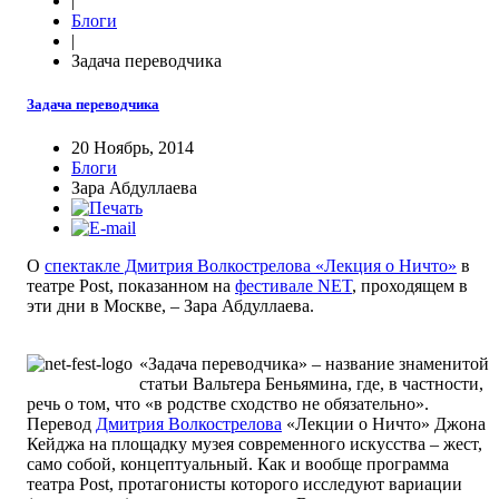
|
Блоги
|
Задача переводчика
Задача переводчика
20 Ноябрь, 2014
Блоги
Зара Абдуллаева
О
спектакле Дмитрия Волкострелова «Лекция о Ничто»
в
театре Post, показанном на
фестивале NET
, проходящем в
эти дни в Москве, – Зара Абдуллаева.
«Задача переводчика» – название знаменитой
статьи Вальтера Беньямина, где, в частности,
речь о том, что «в родстве сходство не обязательно».
Перевод
Дмитрия Волкострелова
«Лекции о Ничто» Джона
Кейджа на площадку музея современного искусства – жест,
само собой, концептуальный. Как и вообще программа
театра Post, протагонисты которого исследуют вариации