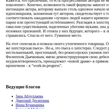
Кажется, что приличные, то есть прогрессивные авторы не м
поколение». Конечно, возможность такой формулы зависит от
интонации актера, которому выпало столь одиозное начало 
идиосинкразия, заложенная тут автором, свидетельствует о т
соответствовать ожиданиям «лучших людей нашего времени»
парии или протестующий истеблишмент. Разглядев в хипсте
смыслом существования, наделенных убогими муками, она д
неловких признаний. И отняла у них будущее, которого – в 
страшились. Спасла от него. Гуманное место.
На этот спектакль я позвала своего утонченного товарища. Он
же хипстерская пьеса». Не-а, это пьеса о хипстерах. Следует
нестильненький, простенький, без режиссерских ужимок пит
Филиппом Дьячковым, мягко демонстрирующим свою дебиль
неудовлетворенность, принадлежит «новой драме» в прямом 
ироничном – к “work-in-progress”.
Ведущие блогов
Зара Абдуллаева
Дмитрий Десятерик
Инна Кушнарева