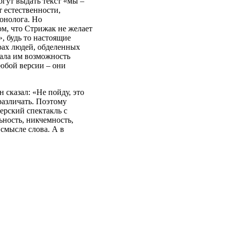
огут выдать текст «мы –
 естественности,
монолога. Но
ом, что Стрижак не желает
, будь то настоящие
рах людей, обделенных
ала им возможность
любой версии – они
 сказал: «Не пойду, это
 различать. Поэтому
ерский спектакль с
ность, никчемность,
смысле слова. А в