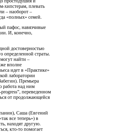
до простодушия и
ям-хипстерам, плевать
ли – наоборот –
гда «полных» семей.
ный пафос, навязчивые
ии. И, конечно,
одной достоверностью
го определенной страты.
 могут найти –
уже вполне
пьеса идет в «Практике»
ской лаборатории
абегин). Премьера
о работа над ним
-progress”, переведенном
ться от продолжающейся
панин), Саша (Евгений
так все теперь») в
ть, находят другую.
ься, кто-то помогает
.