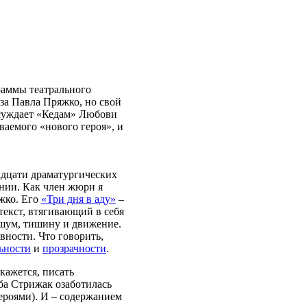
раммы театрального
 за Павла Пряжко, но свой
суждает «Кедам» Любови
аемого «нового героя», и
адцати драматургических
нии. Как член жюри я
яжко. Его
«Три дня в аду»
–
текст, втягивающий в себя
 шум, тишину и движение.
евности. Что говорить,
ьности
и
прозрачности
.
 кажется, писать
ба Стрижак озаботилась
героями). И – содержанием