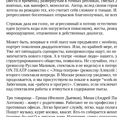
(места и времени), развернутым в точных репликах, смелых 
внятных, как манифест, монологах. Автор, вслед своим геро
хотела на реакцию тех, кто считает себя сложнее и тоньше. И
репрессивнее богатеньких отпрысков благополучных, не все
Стрижак дала им голос, не агрессивный и потому естествен
идеи (купить кеды или нагрузиться пивасиком), жесты, реакц
мироощущение, отцеженное в действенных диалогах.
Может быть, впервые в этой пьесе нам предъявлен с необих
портрет поколения двадцатилетних. Или, по крайней мере, е
Уже лет пятнадцать сценаристы, кинорежиссеры ищут, но не
запечатлеть нового героя. А в театре «новые люди» нашего, 
структурированного общества, появились. Не случайно, эта 
(режиссер Руслан Маликов, спектакль я не видела) и в питер
ON.ТЕАТР совместно с «Этюд-театром» (режиссер Алексей З
второго спектакля впереди. В Москве режиссер уведомил, чт
продолжается, и мы присутствуем на показе в жанре “work-in
Забегиным, как «работа и прогресс». Смешно, если отключи
над спектаклем работы и втянуться в содержание пьесы.
Три товарища – Гриша (Филипп Дьячков), Миша (Андрей Па
Антонов) – живут с родителями. Работают не по профессии («
противных офисах. Легко бросают службу, легко, надо полага
Пишут музыку, курят косяки, квасят. Кто-то собирается женит
(почему бы нет?) в детском доме. Например, стены покрасить