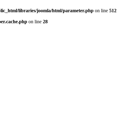
lic_html/libraries/joomla/html/parameter.php
on line
512
per.cache.php
on line
28