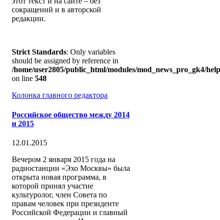
этот текст и на сайте – без
сокращений и в авторской
редакции.
Strict Standards
: Only variables
should be assigned by reference in
/home/user2805/public_html/modules/mod_news_pro_gk4/help
on line
548
Колонка главного редактора
Российское общество между 2014
и 2015
12.01.2015
Вечером 2 января 2015 года на
радиостанции «Эхо Москвы» была
открыта новая программа, в
которой принял участие
культуролог, член Совета по
правам человек при президенте
Российской Федерации и главный