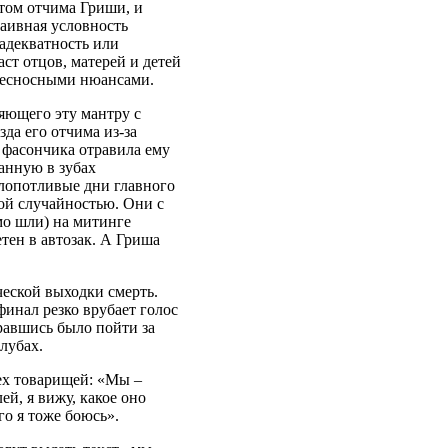
том отчима Гриши, и
наивная условность
адекватность или
аст отцов, матерей и детей
несносными нюансами.
яющего эту мантру с
да его отчима из-за
 фасончика отравила ему
анную в зубах
лопотливые дни главного
ной случайностью. Они с
мо шли) на митинге
тен в автозак. А Гриша
еской выходки смерть.
финал резко врубает голос
бравшись было пойти за
лубах.
рех товарищей: «Мы –
ей, я вижу, какое оно
ого я тоже боюсь».