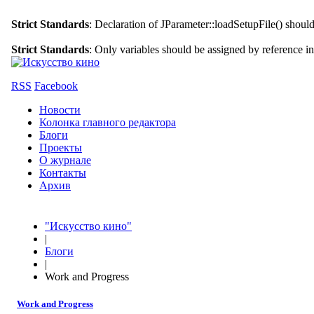
Strict Standards
: Declaration of JParameter::loadSetupFile() shoul
Strict Standards
: Only variables should be assigned by reference i
RSS
Facebook
Новости
Колонка главного редактора
Блоги
Проекты
О журнале
Контакты
Архив
"Искусство кино"
|
Блоги
|
Work and Progress
Work and Progress