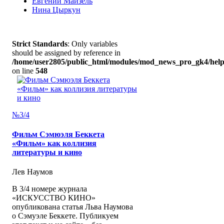
Евгений Майзель
Нина Цыркун
Strict Standards
: Only variables
should be assigned by reference in
/home/user2805/public_html/modules/mod_news_pro_gk4/help
on line
548
№3/4
Фильм Сэмюэля Беккета
«Фильм» как коллизия
литературы и кино
Лев Наумов
В 3/4 номере журнала
«ИСКУССТВО КИНО»
опубликована статья Льва Наумова
о Сэмуэле Беккете. Публикуем