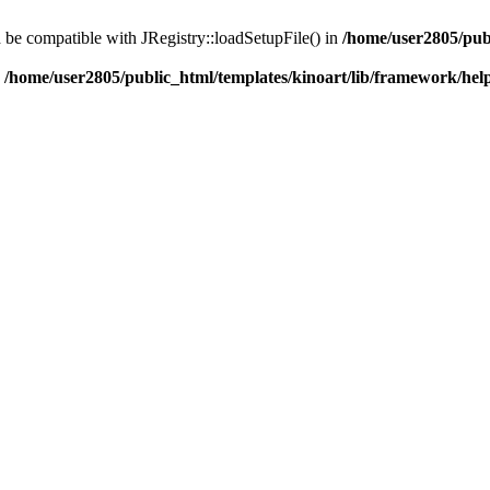
d be compatible with JRegistry::loadSetupFile() in
/home/user2805/pub
n
/home/user2805/public_html/templates/kinoart/lib/framework/hel