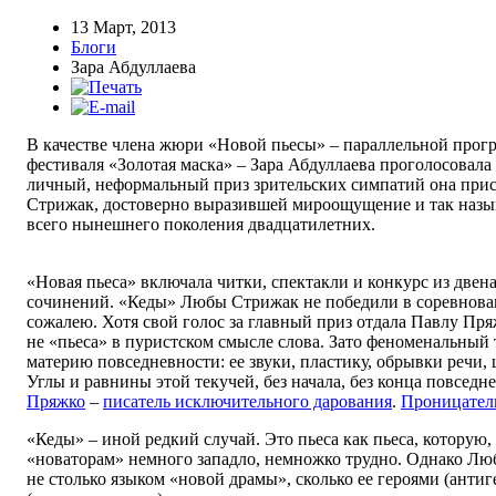
13 Март, 2013
Блоги
Зара Абдуллаева
В качестве члена жюри «Новой пьесы» – параллельной прог
фестиваля «Золотая маска» – Зара Абдуллаева проголосовала
личный, неформальный приз зрительских симпатий она при
Стрижак, достоверно выразившей мироощущение и так назыв
всего нынешнего поколения двадцатилетних.
«Новая пьеса» включала читки, спектакли и конкурс из двен
сочинений. «Кеды» Любы Стрижак не победили в соревнова
сожалею. Хотя свой голос за главный приз отдала Павлу Пр
не «пьеса» в пуристском смысле слова. Зато феноменальный 
материю повседневности: ее звуки, пластику, обрывки речи,
Углы и равнины этой текучей, без начала, без конца повседн
Пряжко
–
писатель исключительного дарования
.
Проницател
«Кеды» – иной редкий случай. Это пьеса как пьеса, которую,
«новаторам» немного западло, немножко трудно. Однако Лю
не столько языком «новой драмы», сколько ее героями (анти