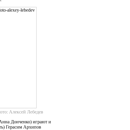
Фото: Алексей Лебедев
 Анна Донченко) играют и
ть) Герасим Архипов