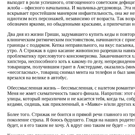
выходит в роли успешного, отягощенного советским дефици
жлоба – офисного начальника. И мальчика-детдомовца. Эта 
вскрывает простейшим маневром инфантильность, она же не
идиотизм всех персонажей, независимо от возраста. Так возр
обозначен яркими, но обыденными красками, а припечатан 
Два дня из жизни Гриши, задумавшего купить кеды и повтор
клиническим ритмическим постоянством, начинаются с приез
границы с подарком. Кепка неправильного, на вкус пасынка,
утро. А Стрижак в одно касание живописно разрешила навяз
проблематику пресловутого консюмеризма. Заканчиваются х
хипстера, неспособного хоть к какому-то делу, непредвиден
товарищем, получившим грант в Амстердаме, оказались (ми
«несогласных», товарищ снимал мента на телефон и был заме
врезался на велике в автобус.
Обессмысленная жизнь – бессмысленная, с налетом романтич
Меня не жмет схематичность такого финала. Напротив: этот 
улицы, который неразличим и не касается тебя, когда ты, со
кедами, сидишь, как приклеенный, в «Маяке» и/или других к
Более того. Стрижак не боится и прямой речи главного из т
поколение страха. Я боюсь будушего. Глядя на наших родител
будет, и я его таким не хочу. А вдруг оно таким не будет – эт