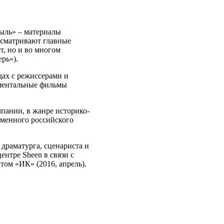
быль» – материалы
ссматривают главные
, но и во многом
рь»).
дах с режиссерами и
ументальные фильмы
мпании, в жанре историко-
еменного российского
драматурга, сценариста и
нтре Sheen в связи с
том «ИК» (2016, апрель).