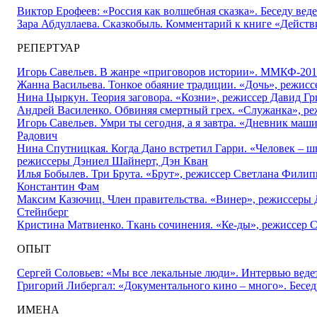
Виктор Ерофеев: «Россия как волшебная сказка». Беседу ве
Зара Абдуллаева. Сказкобыль. Комментарий к книге «Действ
РЕПЕРТУАР
Игорь Савельев. В жанре «приговоров истории». ММКФ-201
Жанна Васильева. Тонкое обаяние традиции. «Дочь», режис
Нина Цыркун. Теория заговора. «Козни», режиссер Давид Гр
Андрей Василенко. Обвиняя смертный грех. «Служанка», ре
Игорь Савельев. Умри ты сегодня, а я завтра. «Дневник ма
Радович
Нина Спутницкая. Когда Дано встретил Гарри. «Человек – 
режиссеры Дэниел Шайнерт, Дэн Кван
Илья Бобылев. Три Брута. «Брут», режиссер Светлана Филип
Константин Фам
Максим Казючиц. Член правительства. «Винер», режиссеры
Стейнберг
Кристина Матвиенко. Ткань сочинения. «Ке-ды», режиссер 
ОПЫТ
Сергей Соловьев: «Мы все лекальные люди». Интервью веде
Григорий Либергал: «Документального кино – много». Бесед
ИМЕНА