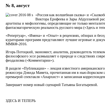
№ 8, август
«Россия как волшебная сказка» и «Сказко
Виктора Ерофеева и Зары Абдуллаевой ра
архетипы и мифологемы, определяющие не только менталитет
фантасмагорическую реальность русского мира («Здесь и тепе
«Репертуар», «Имена» и «Опыт» в рецензиях, обзорах и бесе
кураторами программ представляют лучшие игровые и док
ММКФ-2016.
Игорь Потоцкий, экономист, аналитик, руководитель телеко
философского эссе размышляет о природе и следствиях совр
феодализма («Комментарии»).
В разделе «Публикации» – лекция известного американского 
режиссера Дэвида Мамета, прочитанная им в нью-йоркском це
премьерой спектакля «Анархист» и записанная корреспонден
Завершает номер новый сценарий Татьяны Богатыревой.
ЗДЕСЬ И ТЕПЕРЬ