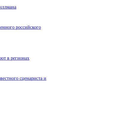
тиллмана
менного российского
ают в регионах
вестного сценариста и