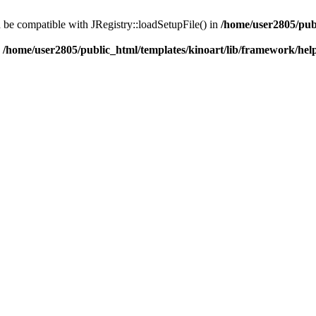
d be compatible with JRegistry::loadSetupFile() in
/home/user2805/pub
n
/home/user2805/public_html/templates/kinoart/lib/framework/hel