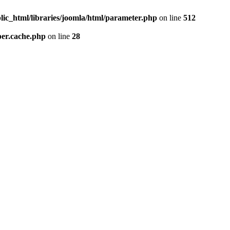
lic_html/libraries/joomla/html/parameter.php
on line
512
per.cache.php
on line
28