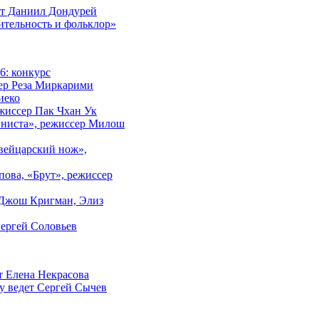
дет Даниил Дондурей
ительность и фольклор»
6: конкурс
сер Реза Миркарими
иеко
жиссер Пак Чхан Ук
шиниста», режиссер Милош
швейцарский нож»,
пова, «Брут», режиссер
 Джош Кригман, Элиз
Сергей Соловьев
т Елена Некрасова
у ведет Сергей Сычев