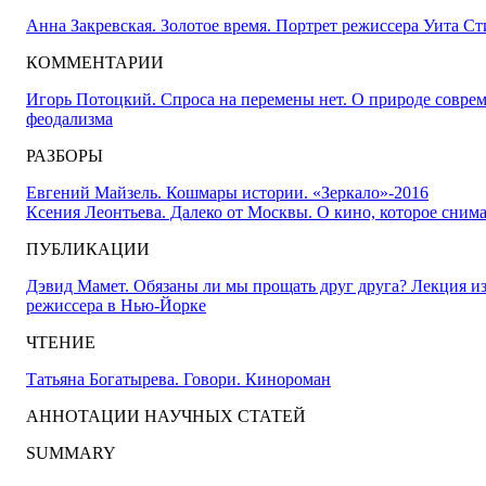
Анна Закревская. Золотое время. Портрет режиссера Уита С
КОММЕНТАРИИ
Игорь Потоцкий. Спроса на перемены нет. О природе совре
феодализма
РАЗБОРЫ
Евгений Майзель. Кошмары истории. «Зеркало»-2016
Ксения Леонтьева. Далеко от Москвы. О кино, которое сним
ПУБЛИКАЦИИ
Дэвид Мамет. Обязаны ли мы прощать друг друга? Лекция из
режиссера в Нью-Йорке
ЧТЕНИЕ
Татьяна Богатырева. Говори. Кинороман
АННОТАЦИИ НАУЧНЫХ СТАТЕЙ
SUMMARY