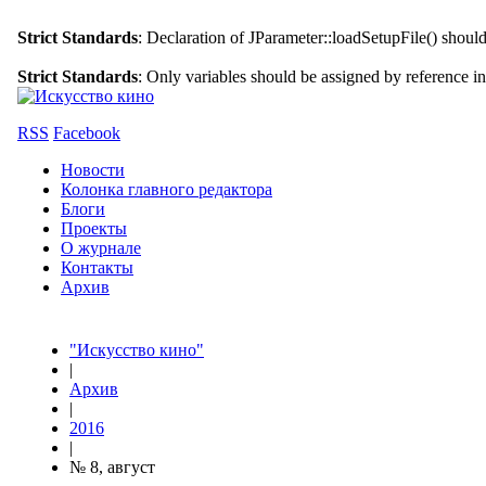
Strict Standards
: Declaration of JParameter::loadSetupFile() shoul
Strict Standards
: Only variables should be assigned by reference i
RSS
Facebook
Новости
Колонка главного редактора
Блоги
Проекты
О журнале
Контакты
Архив
"Искусство кино"
|
Архив
|
2016
|
№ 8, август