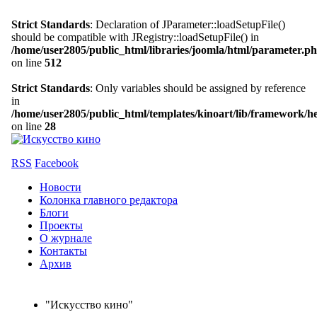
Strict Standards
: Declaration of JParameter::loadSetupFile()
should be compatible with JRegistry::loadSetupFile() in
/home/user2805/public_html/libraries/joomla/html/parameter.p
on line
512
Strict Standards
: Only variables should be assigned by reference
in
/home/user2805/public_html/templates/kinoart/lib/framework/h
on line
28
RSS
Facebook
Новости
Колонка главного редактора
Блоги
Проекты
О журнале
Контакты
Архив
"Искусство кино"