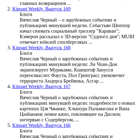
главных возвращения ...
2.
Kinoart Weekly. Выпуск 169
Блоги
Вячеслав Черный – о зарубежных событиях и
публикациях минувшей недели. Себастьян Шиппер
начал снимать социальный триллер "Караван";
Кэмерон рассказал о 3D-версии "Судного дня"; MUBI
отмечает юбилей спилберговых ...
3.
Kinoart Weekly. Выпуск 168
Блоги
Вячеслав Черный о зарубежных событиях и
публикациях минувшей недели: Ли Чхан-Дон
экранизирует Мураками, Кшиштоф Занусси
переосмыслит Фауста, Пол Гринграсс увековечит
террориста Андерса Брейвика, Асгар ...
4.
Kinoart Weekly. Выпуск 167
Блоги
Вячеслав Черный о зарубежных событиях и
публикациях минувшей недели: подробности о новых
картинах Цзя Чжанке, Хлынура Пальмасона и Вана
Цюйананя; немое кино, повлиявшее на Диснея;
интервью с Содербергом, ...
5.
Kinoart Weekly. Выпуск 166
Блоги
Вячеслав Черный о зарубежных событиях и