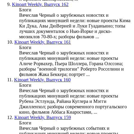
9.
Kinoart Weekly. Выпуск 162
Блоги
Вячеслав Черный о зарубежных новостях и
публикациях минувшей недели: новые проекты Кима
Ки Дука, Авы ДюВерней и Луки Гуаданьино; топы
лучших документалок о Нью-Йорке и диско-
мюзиклов 70-80-х; разборы фильмов ...
10.
Kinoart Weekly. Выпуск 161
Блоги
Вячеслав Черный о зарубежных новостях и
публикациях минувшей недели: новые проекты
Аличе Рорвахер, Пьера Шоллера, Горана Олссона;
разборы "военной трилогии" Роберто Росселини и
фильмов Жака Беккера; портрет ...
11.
Kinoart Weekly. Выпуск 160
Блоги
Вячеслав Черный о зарубежных новостях и
публикациях минувшей недели: новые проекты
Рубена Эстлунда, Райана Куглера и Мэгги
Джилленхол; разборы современного португальского
кино, фильмов Аббаса Киаростами, ...
12.
Kinoart Weekly. Выпуск 159
Блоги
Вячеслав Черный о зарубежных событиях и
публикациях минувшей недели: новые проекты