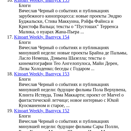
16.
Kinoart Weekly. Выпуск 155
Блоги
Вячеслав Черный о событиях и публикациях
зарубежного кинопроцесса: новые проекты Эндрю
Буджальски, Стива Маккуина, Рэйфа Файнса и
Кристофа Вальца; тексты о "Пустошах" Терренса
Малика, о нуарах Жана-Пьера ...
17.
Kinoart Weekly. Выпуск 154
Блоги
Вячеслав Черный о событиях и публикациях
минувшей недели: новые проекты Брайна де Пальмы,
Ласло Немеша, Дэмьена Шазелла; тексты о
кинематографии Тео Ангелопулоса, Майи Дерен,
Лизы Холоденко; беседы с Годаром ...
18.
Kinoart Weekly. Выпуск 153
Блоги
Вячеслав Черный о событиях и публикациях
минувшей недели: будущие фильмы Пола Верхувена,
Клинта Иствуда, Тома Маккарти; проект от Marvel о
фантастической летчице; новое интервью с Юхой
Куосманеном и старое, ...
19.
Kinoart Weekly. Выпуск 152
Блоги
Вячеслав Черный о событиях и публикациях
минувшей недели: будущие фильмы Сары Полли,