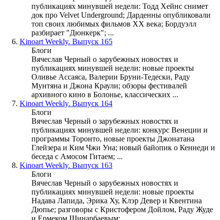
публикациях минувшей недели: Тодд Хейнс снимет
док про Velvet Underground; Дарденны опубликовали
топ своих любимых фильмов XX века; Бордуэлл
разбирает "Дюнкерк"; ...
6.
Kinoart Weekly. Выпуск 165
Блоги
Вячеслав Черный о зарубежных новостях и
публикациях минувшей недели: новые проекты
Оливье Ассаяса, Валерии Бруни-Тедески, Раду
Мунтяна и Джона Краули; обзоры фестивалей
архивного кино в Болонье, классических ...
7.
Kinoart Weekly. Выпуск 164
Блоги
Вячеслав Черный о зарубежных новостях и
публикациях минувшей недели: конкурс Венеции и
программы Торонто, новые проекты Джонатана
Глейзера и Ким Чжи Уна; новый байопик о Кеннеди и
беседа с Амосом Гитаем; ...
8.
Kinoart Weekly. Выпуск 163
Блоги
Вячеслав Черный о зарубежных новостях и
публикациях минувшей недели: новые проекты
Надава Лапида, Эрика Ху, Клэр Девер и Квентина
Дюпье; разговоры с Кристофером Дойлом, Раду Жуде
и Ермеком Шинарбаевым; ...