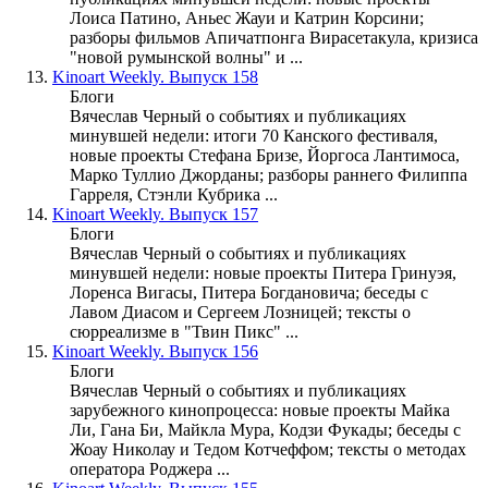
Лоиса Патино, Аньес Жауи и Катрин Корсини;
разборы фильмов Апичатпонга Вирасетакула, кризиса
"новой румынской волны" и ...
13.
Kinoart Weekly. Выпуск 158
Блоги
Вячеслав Черный о событиях и публикациях
минувшей недели: итоги 70 Канского фестиваля,
новые проекты Стефана Бризе, Йоргоса Лантимоса,
Марко Туллио Джорданы; разборы раннего Филиппа
Гарреля, Стэнли Кубрика ...
14.
Kinoart Weekly. Выпуск 157
Блоги
Вячеслав Черный о событиях и публикациях
минувшей недели: новые проекты Питера Гринуэя,
Лоренса Вигасы, Питера Богдановича; беседы с
Лавом Диасом и Сергеем Лозницей; тексты о
сюрреализме в "Твин Пикс" ...
15.
Kinoart Weekly. Выпуск 156
Блоги
Вячеслав Черный о событиях и публикациях
зарубежного кинопроцесса: новые проекты Майка
Ли, Гана Би, Майкла Мура, Кодзи Фукады; беседы с
Жоау Николау и Тедом Котчеффом; тексты о методах
оператора Роджера ...