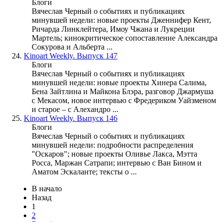
Блоги
Вячеслав Черный о событиях и публикациях
минувшей недели: новые проекты Дженнифер Кент,
Ричарда Линклейтера, Имоу Чжана и Лукреции
Мартель; кинокритическое сопоставление Александра
Сокурова и Альберта ...
24.
Kinoart Weekly. Выпуск 147
Блоги
Вячеслав Черный о событиях и публикациях
минувшей недели: новые проекты Хинера Салима,
Бена Зайтлина и Майкона Блэра, разговор Джармуша
с Мекасом, новое интервью с Фредериком Уайзменом
и старое – с Алехандро ...
25.
Kinoart Weekly. Выпуск 146
Блоги
Вячеслав Черный о событиях и публикациях
минувшей недели: подробности распределения
"Оскаров"; новые проекты Оливье Лакса, Мэтта
Росса, Маржан Сатрапи; интервью с Ван Бином и
Аматом Эскаланте; тексты о ...
В начало
Назад
1
2