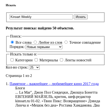
Искать
Искать
Результат поиска: найдено 50 объектов.
Поиск:
Все слова
Любое из слов
Точное совпадение
Порядок:
Искать только в:
Категории
Материалы
Ленты новостей
Кол-во строк:
Страница 1 из 2
1.
Памятное – важнейшее – любимейшее кино 2017 года
Блоги
... La Mar", Джон Пол Снядецки, Джошуа Бонетта
ЕВГЕНИЙ МАЙЗЕЛЬ, критик, шеф-редактор
kinoart
.ru 01-02. «Твин Пикс: Возвращение» Дэвида
Линча и «Мешок без дна» Рустама Хамдамова. Два