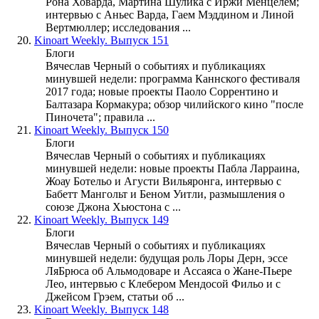
Рона Ховарда, Мартина Шулика с Иржи Менцелем;
интервью с Аньес Варда, Гаем Мэддином и Линой
Вертмюллер; исследования ...
20.
Kinoart Weekly. Выпуск 151
Блоги
Вячеслав Черный о событиях и публикациях
минувшей недели: программа Каннского фестиваля
2017 года; новые проекты Паоло Соррентино и
Балтазара Кормакура; обзор чилийского кино "после
Пиночета"; правила ...
21.
Kinoart Weekly. Выпуск 150
Блоги
Вячеслав Черный о событиях и публикациях
минувшей недели: новые проекты Пабла Ларраина,
Жоау Ботельо и Агусти Вильяронга, интервью с
Бабетт Мангольт и Беном Уитли, размышления о
союзе Джона Хьюстона с ...
22.
Kinoart Weekly. Выпуск 149
Блоги
Вячеслав Черный о событиях и публикациях
минувшей недели: будущая роль Лоры Дерн, эссе
ЛяБрюса об Альмодоваре и Ассаяса о Жане-Пьере
Лео, интервью с Клебером Мендосой Фильо и с
Джейсом Грэем, статьи об ...
23.
Kinoart Weekly. Выпуск 148