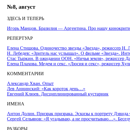
№8, август
ЗДЕСЬ И ТЕПЕРЬ
Игорь Манцов. Бразилия — Аргентина. Про нашу кинокрит
РЕПЕРТУАР
Елена Стишова. Одиночество звезды «Звезда», режиссер Н. 
Н. Лебедев: «Зритель нас услышал». О фильме «Звезда». Ин
Стас Тыркин. В ожидании ООН. «Ничья земля», режиссер Д
Елена Плахова. Медем и секс. «Люсия и секс», режиссер Ху
КОММЕНТАРИИ
Александр Хван. Опыт
Лев Аннинский: «Как короток день…»
Евгений Клюев. Дисциплинированный кустарник
ИМЕНА
Антон Долин. Призрак призрака. Эскизы к портрету Дэвида
Сергей Сельянов: «Я угадываю, а не просчитываю…». Беседу
РАЗБОРЫ