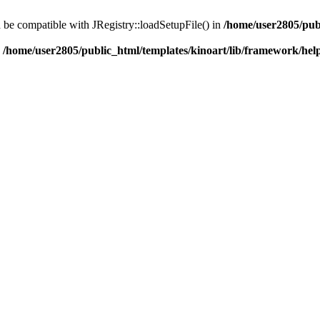
d be compatible with JRegistry::loadSetupFile() in
/home/user2805/pub
n
/home/user2805/public_html/templates/kinoart/lib/framework/hel