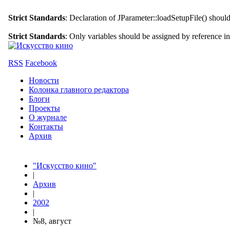
Strict Standards
: Declaration of JParameter::loadSetupFile() shoul
Strict Standards
: Only variables should be assigned by reference i
RSS
Facebook
Новости
Колонка главного редактора
Блоги
Проекты
О журнале
Контакты
Архив
"Искусство кино"
|
Архив
|
2002
|
№8, август