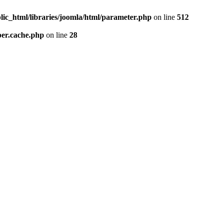
lic_html/libraries/joomla/html/parameter.php
on line
512
per.cache.php
on line
28