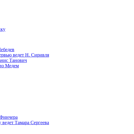
ику
Лебедев
тервью ведет Н. Сиривля
анис Танович
лио Медем
 Финчера
 ведет Тамара Сергеева