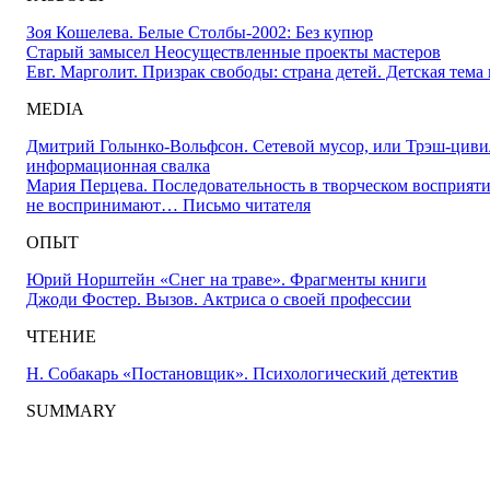
Зоя Кошелева. Белые Столбы-2002: Без купюр
Старый замысел Неосуществленные проекты мастеров
Евг. Марголит. Призрак свободы: страна детей. Детская тема
MEDIA
Дмитрий Голынко-Вольфсон. Сетевой мусор, или Трэш-циви
информационная свалка
Мария Перцева. Последовательность в творческом восприяти
не воспринимают… Письмо читателя
ОПЫТ
Юрий Норштейн «Снег на траве». Фрагменты книги
Джоди Фостер. Вызов. Актриса о своей профессии
ЧТЕНИЕ
Н. Собакарь «Постановщик». Психологический детектив
SUMMARY