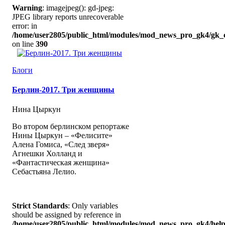
Warning
: imagejpeg(): gd-jpeg:
JPEG library reports unrecoverable
error: in
/home/user2805/public_html/modules/mod_news_pro_gk4/gk_c
on line
390
Блоги
Берлин-2017. Три женщины
Нина Цыркун
Во втором берлинском репортаже
Нины Цыркун – «Фелисите»
Алена Гомиса, «След зверя»
Агнешки Холланд и
«Фантастическая женщина»
Себастьяна Лелио.
Strict Standards
: Only variables
should be assigned by reference in
/home/user2805/public_html/modules/mod_news_pro_gk4/help