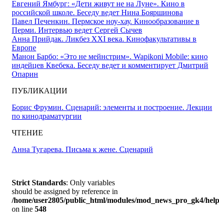
Евгений Ямбург: «Дети живут не на Луне». Кино в
российской школе. Беседу ведет Нина Бояршинова
Павел Печенкин. Пермское ноу-хау. Кинообразование в
Перми. Интервью ведет Сергей Сычев
Анна Прийдак. Ликбез XXI века. Кинофакультативы в
Европе
Манон Барбо: «Это не мейнстрим». Wapikoni Mobile: кино
индейцев Квебека. Беседу ведет и комментирует Дмитрий
Опарин
ПУБЛИКАЦИИ
Борис Фрумин. Сценарий: элементы и построение. Лекции
по кинодраматургии
ЧТЕНИЕ
Анна Тугарева. Письма к жене. Сценарий
Strict Standards
: Only variables
should be assigned by reference in
/home/user2805/public_html/modules/mod_news_pro_gk4/help
on line
548