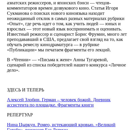
азиатских режиссеров, и японских бэнси — чтецов-
комментаторов времен дозвукового кино. Статья Игоря
Сукманова о поисках нового киноязыка находит
неожиданный отклик в самых разных материалах рубрики
«Опыт», где речь идет о том, как учить людей — юных и
взрослых — этот новый язык воспринимать и оценивать.
Известный режиссер и сценарист Борис Фрумин, много лет
преподававший в США, предлагает свой взгляд на то, как
обучать ремеслу кинодраматурга — в рубрике
«Публикации» мы печатаем фрагменты его лекций.
В «Чтении» — «Письма к жене» Анны Тугаревой,
сценарий из списка победителей нашего конкурса «Личное
дело».
ЗДЕСЬ И ТЕПЕРЬ
Алексей Злобин. Герман – человек божий. Дневник
ассистента по площадке. Фрагменты книги
РЕПЕРТУАР
Нина Цыркун. Ромео, истекающий кровью. «Великий
Гэтсби», режиссер Баз Лурман