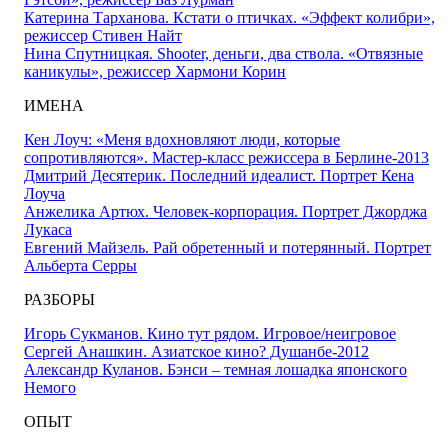
Катерина Тарханова. Кстати о птичках. «Эффект колибри»,
режиссер Стивен Найт
Нина Спутницкая. Shooter, деньги, два ствола. «Отвязные
каникулы», режиссер Хармони Корин
ИМЕНА
Кен Лоуч: «Меня вдохновляют люди, которые
сопротивляются». Мастер-класс режиссера в Берлине-2013
Дмитрий Десятерик. Последний идеалист. Портрет Кена
Лоуча
Анжелика Артюх. Человек-корпорация. Портрет Джорджа
Лукаса
Евгений Майзель. Рай обретенный и потерянный. Портрет
Альберта Серры
РАЗБОРЫ
Игорь Сукманов. Кино тут рядом. Игровое/неигровое
Сергей Анашкин. Азиатское кино? Душанбе-2012
Александр Куланов. Бэнси – темная лошадка японского
Немого
ОПЫТ