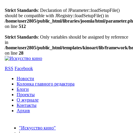
Strict Standards
: Declaration of JParameter::loadSetupFile()
should be compatible with JRegistry::loadSetupFile() in
/home/user2805/public_html/libraries/joomla/html/parameter.p
on line
512
Strict Standards
: Only variables should be assigned by reference
in
/home/user2805/public_html/templates/kinoart/lib/framework/h
on line
28
RSS
Facebook
Новости
Колонка главного редактора
Блоги
Проекты
О журнале
Контакты
Архив
"Искусство кино"