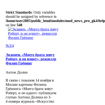
Strict Standards
: Only variables
should be assigned by reference in
/home/user2805/public_html/modules/mod_news_pro_gk4/help
on line
548
№3/4
Экзамен. «Моего брата зовут
Роберт, и он идиот», режиссер
Филип Грёнинг
Антон Долин
В связи с показом 14 ноября в
Москве картины Филипа
Грёнинга «Моего брата зовут
Роберт, и он идиот» публикуем
статью Антона Долина из 3-
4 номера журнала «Искусство