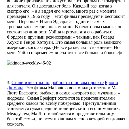
великие произведения искусства, этот фильм не комфортен
для зрителя. Он доставляет боль. Каждый раз, когда я
смотрю его, – а я видел его много, много раз с момента
премьеры в 1956 году – этот фильм преследует и беспокоит
меня. Персонаж Итана Эдвардса – один из самых
тревожных в американском кино. В некотором смысле, он
состоит из личности Уэйна и результата его работы с
Фордом и другими режиссерами – такими, как Говард
Хоукс и Генри Хэтэуэй. Это самая большая роль великого
американского актера. (Не все разделяют это мнение. Но
меня Уэйн со временем впечатляет все больше и больше)».
3.
Стали известны подробности о новом проекте
Брюно
Дюмона
. Это фильм Ma loute о восемнадцатилетнем Ма
Люте Брефорте, рыбаке, в семье которого все мужчины –
людоеды. Семья Брефорт охотится за представителями
среднего класса по всему побережью. Преступлениями
занимается сумасшедший полицейский и его помощник.
Между тем, Ма Лют влюбляется в представительницу
богатой семьи, по всем правилам членов которой он должен
сожрать.