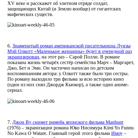
XV веке и расскажет об элитном отряде солдат,
защищающих Китай (и Землю вообще) от гигантских
мифических существ.
6.
Знаменитый роман американской писательницы Луизы
Мэй Олкотт «Маленькие женщины» будет в очередной раз
экранизирован
, на этот раз – Сарой Полли. В романе
показана жизнь четырёх сестёр семейства Марч – Маргарет,
Джо, Бет и Эми. Он частично написан по детским
воспоминаниям автора: у Олкотт также было три сестры.
По роману выходило три фильма за всю историю кино
(один из них снял Джордж Кьюкор), а также один аниме-
сериал.
7.
Джон Ву снимет римейк японского фильма Manhunt
(1976) – экранизации романа Юко Нисимура Kimi Yo Funnu
No Kawa O Watare. Главный герой этого фильма
Имоу
–