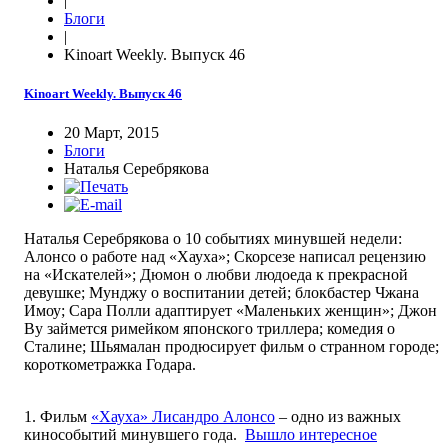
|
Блоги
|
Kinoart Weekly. Выпуск 46
Kinoart Weekly. Выпуск 46
20 Март, 2015
Блоги
Наталья Серебрякова
Наталья Серебрякова о 10 событиях минувшей недели:
Алонсо о работе над «Хауха»; Скорсезе написал рецензию
на «Искателей»; Дюмон о любви людоеда к прекрасной
девушке; Мунджу о воспитании детей; блокбастер Чжана
Имоу; Сара Полли адаптирует «Маленьких женщин»; Джон
Ву займется римейком японского триллера; комедия о
Сталине; Шьямалан продюсирует фильм о странном городе;
короткометражка Годара.
1. Фильм
«Хауха» Лисандро Алонсо
– одно из важных
кинособытий минувшего года.
Вышло интересное