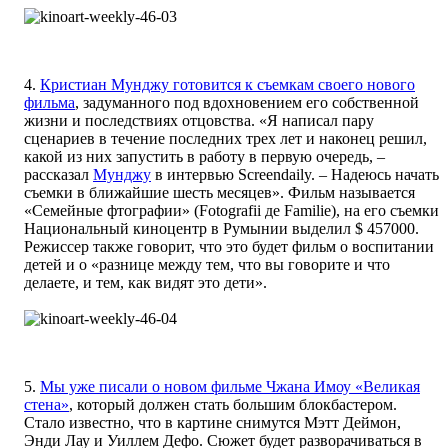
4.
Кристиан Мунджу готовится к съемкам своего нового
фильма
, задуманного под вдохновением его собственной
жизни и последствиях отцовства. «Я написал пару
сценариев в течение последних трех лет и наконец решил,
какой из них запустить в работу в первую очередь, –
рассказал
Мунджу
в интервью Screendaily. – Надеюсь начать
съемки в ближайшие шесть месяцев». Фильм называется
«Семейные фтографии» (Fotografii де Familie), на его съемки
Национальный киноцентр в Румынии выделил $ 457000.
Режиссер также говорит, что это будет фильм о воспитании
детей и о «разнице между тем, что вы говорите и что
делаете, и тем, как видят это дети».
5.
Мы уже писали о новом фильме Чжана Имоу «Великая
стена»
, который должен стать большим блокбастером.
Стало известно, что в картине снимутся Мэтт Деймон,
Энди Лау и Уиллем Дефо. Сюжет будет разворачиваться в