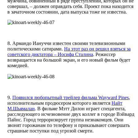
мужчина, обвиненный в ряде преступлений, которых он не
совершал, – должен оправдать себя. Проект пока находится
в зачаточном состоянии, дата выпуска тоже не известна.
8. Армандо Иануччи известен своими телевизионными
политическими сатирами.
На этот раз он решил взяться за
советского диктатора – Иосифа Сталина
. Режиссер
возвращается на большой экран, и его новый фильм будет
комедией.
9.
Появился любопытный трейлер фильма Wayward Pines
,
исполнительным продюсером которого является
Найт
М.Шьямалан
. В фильме Мэтт Дилон играет спецагента,
расследующего исчезновение двух коллег в городе Вэйвард
Пайнс. Город терроризирует группа незнакомцев. Они
звонят горожанам по телефону и приказывают совершать
страшные поступки под угрозой смерти.