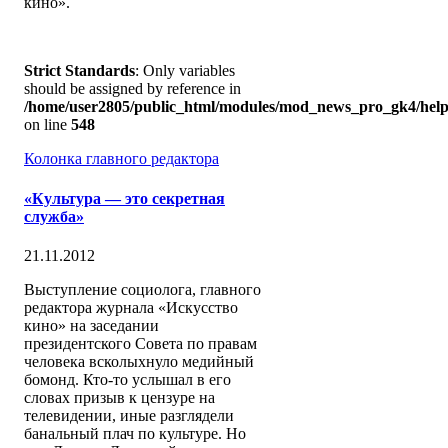
кино».
Strict Standards
: Only variables
should be assigned by reference in
/home/user2805/public_html/modules/mod_news_pro_gk4/help
on line
548
Колонка главного редактора
«Культура — это секретная
служба»
21.11.2012
Выступление социолога, главного
редактора журнала «Искусство
кино» на заседании
президентского Совета по правам
человека всколыхнуло медийный
бомонд. Кто-то услышал в его
словах призыв к цензуре на
телевидении, иные разглядели
банальный плач по культуре. Но