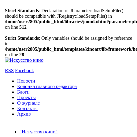
Strict Standards
: Declaration of JParameter::loadSetupFile()
should be compatible with JRegistry::loadSetupFile() in
/home/user2805/public_html/libraries/joomla/html/parameter.p
on line
512
Strict Standards
: Only variables should be assigned by reference
in
/home/user2805/public_html/templates/kinoart/lib/framework/h
on line
28
RSS
Facebook
Новости
Колонка главного редактора
Блоги
Проекты
О журнале
Контакты
Архив
"Искусство кино"