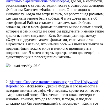
интервью с аргентинским режиссером
, где он, в частности,
рассказывает о своем сотрудничестве с соавтором сценария
Фабианом Касасом: «Фабиан – поэт. Он не ходил в
киношколу. Когда мы встретились, он работал над романом,
где главным героем была собака. Я и не хотел делать об
этом фильм! Работа с таким писателем, как Фабиан,
означала, что в моем фильме появится много новых вещей,
которые я сам никогда не смог бы придумать: именно такие
диалоги, такие ситуации. Есть большая разница между
«Хауха» и другими моими фильмами, если можно так
выразиться. Главное, что изменилось, – я пытался выйти за
пределы физического мира и немного проникнуть в
подсознание. Я хотел создать пространство для вещей, не
существующих в повседневной жизни».
2.
Мартин Скорсезе написал колонку для The Hollywood
Reporter
об «Искателях» Джона Форда и его важности в
истории кинематографа: «Во-первых, кроме того, что это
американский эпос, «Искатели» – это также вестерн с
Джоном Уэйном, что для многих, и тогда, и позднее
служило как бы рекомендацией к просмотру... Как и все