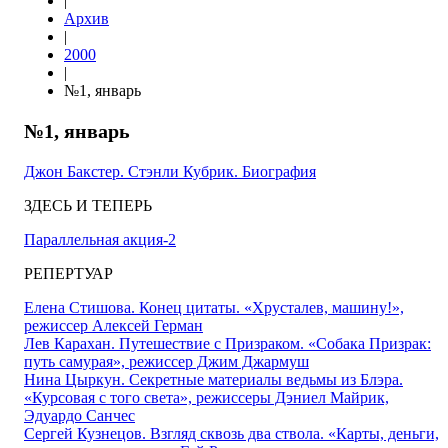
|
Архив
|
2000
|
№1, январь
№1, январь
Джон Бакстер. Стэнли Кубрик. Биография
ЗДЕСЬ И ТЕПЕРЬ
Параллельная акция-2
РЕПЕРТУАР
Елена Стишова. Конец цитаты. «Хрусталев, машину!»,
режиссер Алексей Герман
Лев Карахан. Путешествие с Призраком. «Собака Призрак:
путь самурая», режиссер Джим Джармуш
Нина Цыркун. Секретные материалы ведьмы из Блэра.
«Курсовая с того света», режиссеры Дэниел Майрик,
Эдуардо Санчес
Сергей Кузнецов. Взгляд сквозь два ствола. «Карты, деньги,