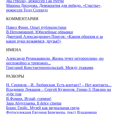
два ствола», режиссер Гай Ритчи
Марина Дроздова. Демократия для либидо. «Счастье»,
режиссер Тодд Солондз
КОММЕНТАРИИ
Павел Финн. Опыт публицистики
В.Непомнящий. Юбилейные обрывки
Дмитрий Александрович Пригов: «Каким образом и за
какие руки возьмемся, друзья?»
ИМЕНА
Александр Рехвиашвили. Жизнь течет неторопливо, но
неспокойно и тревожно...
Григорий Константинопольский. Между этажами
РАЗБОРЫ
Н. Сиривля – И. Любарская. Есть контакт? – Нет контакта...
Владимир Левашов – Сергей Кузнецов. Гинко-3: Павлин на
дубе том
В.Фомин. Играй, гормон!
Зара Абдуллаева. Il dolce cinema
Борис Гройс. Музей как медиальная среда
Фотоселекция Евгения Березнера, текст Владимира