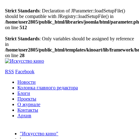
Strict Standards
: Declaration of JParameter::loadSetupFile()
should be compatible with JRegistry::loadSetupFile() in
/home/user2805/public_html/libraries/joomla/html/parameter.p
on line
512
Strict Standards
: Only variables should be assigned by reference
in
/home/user2805/public_html/templates/kinoart/lib/framework/h
on line
28
RSS
Facebook
Новости
Колонка главного редактора
Блоги
Проекты
О журнале
Контакты
Архив
"Искусство кино"