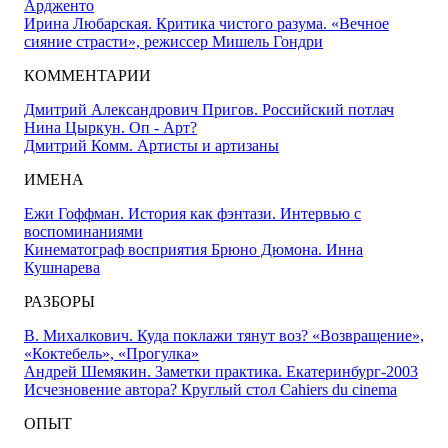
Ардженто
Ирина Любарская. Критика чистого разума. «Вечное
сияние страсти», режиссер Мишель Гондри
КОММЕНТАРИИ
Дмитрий Александрович Пригов. Российский потлач
Нина Цыркун. Oп - Арт?
Дмитрий Комм. Артисты и артизаны
ИМЕНА
Ежи Гоффман. История как фэнтази. Интервью с
воспоминаниями
Кинематограф восприятия Брюно Дюмона. Инна
Кушнарева
РАЗБОРЫ
В. Михалкович. Куда поклажи тянут воз? «Возвращение»,
«Коктебель», «Прогулка»
Андрей Шемякин. Заметки практика. Екатеринбург-2003
Исчезновение автора? Круглый стол Cahiers du cinema
ОПЫТ