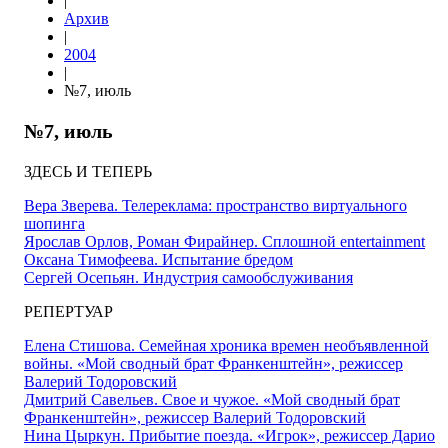
|
Архив
|
2004
|
№7, июль
№7, июль
ЗДЕСЬ И ТЕПЕРЬ
Вера Зверева. Телереклама: пространство виртуального
шопинга
Ярослав Орлов, Роман Фирайнер. Сплошной entertainment
Оксана Тимофеева. Испытание бредом
Сергей Осепьян. Индустрия самообслуживания
РЕПЕРТУАР
Елена Стишова. Семейная хроника времен необъявленной
войны. «Мой сводный брат Франкенштейн», режиссер
Валерий Тодоровский
Дмитрий Савельев. Свое и чужое. «Мой сводный брат
Франкенштейн», режиссер Валерий Тодоровский
Нина Цыркун. Прибытие поезда. «Игрок», режиссер Дарио