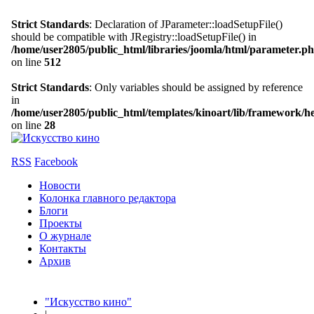
Strict Standards
: Declaration of JParameter::loadSetupFile()
should be compatible with JRegistry::loadSetupFile() in
/home/user2805/public_html/libraries/joomla/html/parameter.p
on line
512
Strict Standards
: Only variables should be assigned by reference
in
/home/user2805/public_html/templates/kinoart/lib/framework/h
on line
28
RSS
Facebook
Новости
Колонка главного редактора
Блоги
Проекты
О журнале
Контакты
Архив
"Искусство кино"